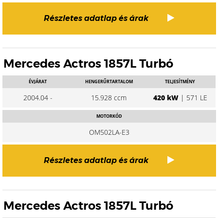
Részletes adatlap és árak
Mercedes Actros 1857L Turbó
ÉVJÁRAT
HENGERŰRTARTALOM
TELJESÍTMÉNY
2004.04 -
15.928 ccm
420 kW
| 571 LE
MOTORKÓD
OM502LA-E3
Részletes adatlap és árak
Mercedes Actros 1857L Turbó