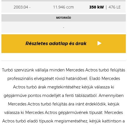
2003.04 -
11.946 ccm
350 kW
| 476 LE
MOTORKÓD
-
Részletes adatlap és árak
Turbó szervizünk vállalja minden Mercedes Actros turbó felújítás
professzinális elvégzését rövid határidővel. Eladó Mercedes
Actros turbó árak megtekintéséhez kérjük válassza ki
gépjárműve pontos modelljét a fenti táblázatból. Amennyiben
Mercedes Actros turbó felújítás ára iránt érdeklődik, kérjük
válassza ki Mercedes Actros gépjárművének típusát. Mercedes
Actros turbó eladó típusok megismeréséhez, kérjük kattintson a