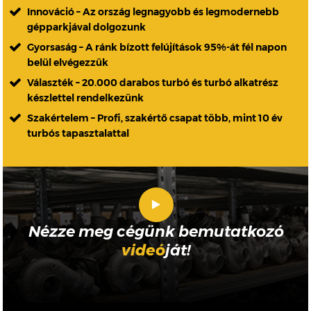
Innováció – Az ország legnagyobb és legmodernebb
gépparkjával dolgozunk
Gyorsaság – A ránk bízott felújítások 95%-át fél napon
belül elvégezzük
Választék – 20.000 darabos turbó és turbó alkatrész
készlettel rendelkezünk
Szakértelem – Profi, szakértő csapat több, mint 10 év
turbós tapasztalattal
Nézze meg cégünk bemutatkozó
videó
ját!