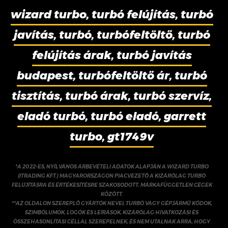
wizard turbo, turbó felújítás, turbó
javítás, turbó, turbófeltöltő, turbó
felújítás árak, turbó javítás
budapest, turbófeltöltő ár, turbó
tisztítás, turbó árak, turbó szervíz,
eladó turbó, turbó eladó, garrett
turbo, gt1749v
*A 2022-ES, NYÍLVÁNOS ÁRBEVÉTELI ADATOK ALAPJÁN A WIZARD TURBO
(ITRADING KFT.) MAGYARORSZÁGON PIACVEZETŐ A KIZÁRÓLAG TURBÓ
FELÚJÍTÁSRA ÉS ÉRTÉKESÍTÉSRE SZAKOSODOTT, MÁRKAFÜGGETLEN CÉGEK
KÖZÖTT.
**AZ OLDALON SZEREPLŐ GYÁRTÓK NEVEI, TURBÓ VAGY GÉPJÁRMŰ KÓDOK,
SZIMBÓLUMOK, LOGÓK ÉS LEÍRÁSOK, KIZÁRÓLAG HIVATKOZÁSI ÉS
ÖSSZEHASONLÍTÁSI CÉLLAL SZEREPELNEK, ÉS NEM UTALNAK ARRA, HOGY