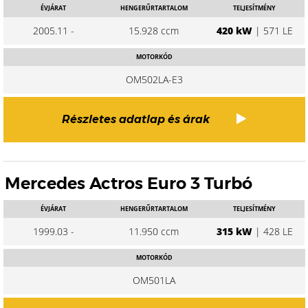
ÉVJÁRAT
HENGERŰRTARTALOM
TELJESÍTMÉNY
2005.11 -
15.928 ccm
420 kW
| 571 LE
MOTORKÓD
OM502LA-E3
Részletes adatlap és árak
Mercedes Actros Euro 3 Turbó
ÉVJÁRAT
HENGERŰRTARTALOM
TELJESÍTMÉNY
1999.03 -
11.950 ccm
315 kW
| 428 LE
MOTORKÓD
OM501LA