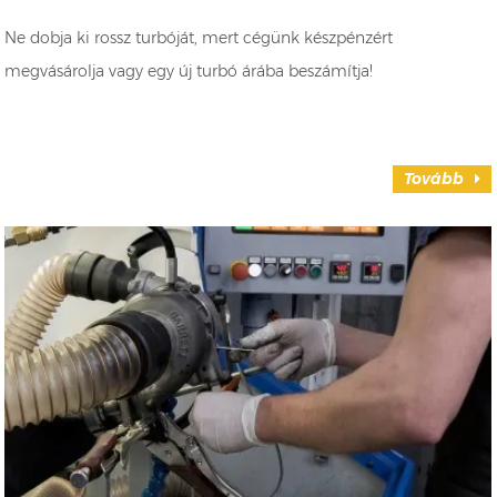
Ne dobja ki rossz turbóját, mert cégünk készpénzért
megvásárolja vagy egy új turbó árába beszámítja!
Tovább