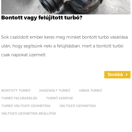
Bontott vagy felújított turbó?
Sok csalódott ember keres meg minket bontott turbó vásárlása
után, hogy segítsünk neki a felújításban, mert a bontott turbó
csak napokat üzemelt.
Tovább
BONTOTT TURBÓ
HASZNÁLT TURBÓ
HIBÁS TURBÓ
TURBÓ FELVÁSÁRLÁS
TURBÓ SZERVIZ
TURBÓ VÁLTOZÓ GEOMETRIA
VÁLTOZÓ GEOMETRIA
VÁLTOZÓ GEOMETRIA BEÁLLÍTÁS