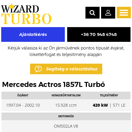
Tog
navi
+36 70 948 4748
Ajánlatkérés
Mercedes Actros eladó turbó árak
Kérjük válassza ki az Ön járművének pontos típusát évjárat,
lökettérfogat és teljesítmény alapján.
Segítség a választáshoz
Mercedes Actros 1857L Turbó
ÉVJÁRAT
HENGERŰRTARTALOM
TELJESÍTMÉNY
1997.04 - 2002.10
15.928 ccm
420 kW
| 571 LE
MOTORKÓD
OM502LA V8