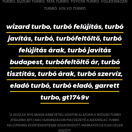
TURBÓ
,
SUZUKI TURBÓ
,
TATA TURBÓ
,
TOYOTA TURBÓ
,
VOLKSWAGEN
TURBÓ
,
VOLVO TURBÓ
wizard turbo, turbó felújítás, turbó
javítás, turbó, turbófeltöltő, turbó
felújítás árak, turbó javítás
budapest, turbófeltöltő ár, turbó
tisztítás, turbó árak, turbó szervíz,
eladó turbó, turbó eladó, garrett
turbo, gt1749v
*A 2022-ES, NYÍLVÁNOS ÁRBEVÉTELI ADATOK ALAPJÁN A WIZARD TURBO
(ITRADING KFT.) MAGYARORSZÁGON PIACVEZETŐ A KIZÁRÓLAG TURBÓ
FELÚJÍTÁSRA ÉS ÉRTÉKESÍTÉSRE SZAKOSODOTT, MÁRKAFÜGGETLEN CÉGEK
KÖZÖTT.