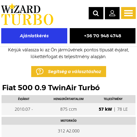
Tog
navi
+36 70 948 4748
Ajánlatkérés
Fiat 500 eladó turbó árak
Kérjük válassza ki az Ön járművének pontos típusát évjárat,
lökettérfogat és teljesítmény alapján.
Segítség a választáshoz
Fiat 500 0.9 TwinAir Turbó
ÉVJÁRAT
HENGERŰRTARTALOM
TELJESÍTMÉNY
2010.07 -
875 ccm
57 kW
| 78 LE
MOTORKÓD
312 A2.000