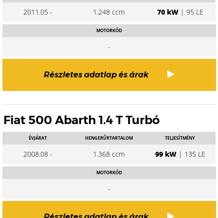
2011.05 -
1.248 ccm
70 kW
| 95 LE
MOTORKÓD
-
Részletes adatlap és árak
Fiat 500 Abarth 1.4 T Turbó
ÉVJÁRAT
HENGERŰRTARTALOM
TELJESÍTMÉNY
2008.08 -
1.368 ccm
99 kW
| 135 LE
MOTORKÓD
-
Részletes adatlap és árak