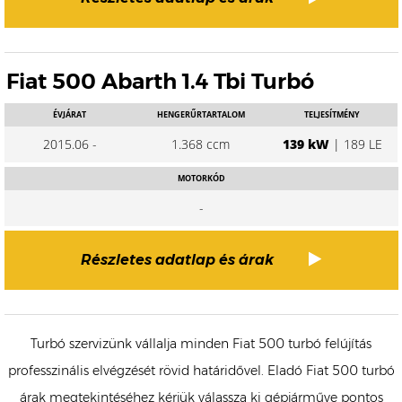
Fiat 500 Abarth 1.4 Tbi Turbó
ÉVJÁRAT
HENGERŰRTARTALOM
TELJESÍTMÉNY
2015.06 -
1.368 ccm
139 kW
| 189 LE
MOTORKÓD
-
Részletes adatlap és árak
Turbó szervizünk vállalja minden Fiat 500 turbó felújítás
professzinális elvégzését rövid határidővel. Eladó Fiat 500 turbó
árak megtekintéséhez kérjük válassza ki gépjárműve pontos