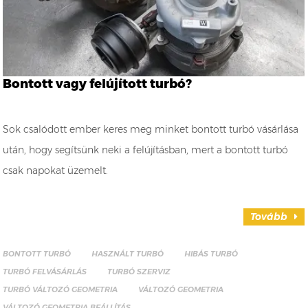
Bontott vagy felújított turbó?
Sok csalódott ember keres meg minket bontott turbó vásárlása
után, hogy segítsünk neki a felújításban, mert a bontott turbó
csak napokat üzemelt.
Tovább
BONTOTT TURBÓ
HASZNÁLT TURBÓ
HIBÁS TURBÓ
TURBÓ FELVÁSÁRLÁS
TURBÓ SZERVIZ
TURBÓ VÁLTOZÓ GEOMETRIA
VÁLTOZÓ GEOMETRIA
VÁLTOZÓ GEOMETRIA BEÁLLÍTÁS