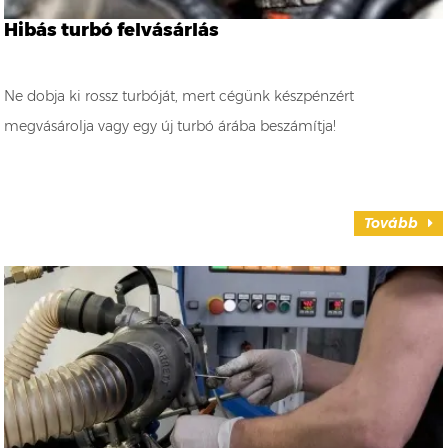
Hibás turbó felvásárlás
Ne dobja ki rossz turbóját, mert cégünk készpénzért
megvásárolja vagy egy új turbó árába beszámítja!
Tovább