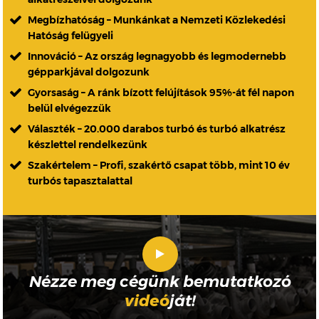
Megbízhatóság – Munkánkat a Nemzeti Közlekedési
Hatóság felügyeli
Innováció – Az ország legnagyobb és legmodernebb
gépparkjával dolgozunk
Gyorsaság – A ránk bízott felújítások 95%-át fél napon
belül elvégezzük
Választék – 20.000 darabos turbó és turbó alkatrész
készlettel rendelkezünk
Szakértelem – Profi, szakértő csapat több, mint 10 év
turbós tapasztalattal
Nézze meg cégünk bemutatkozó
videó
ját!