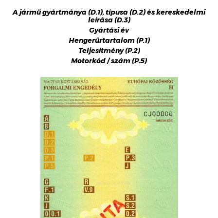
A jármű gyártmánya (D.1), típusa (D.2) és kereskedelmi
leírása (D.3)
Gyártási év
Hengerűrtartalom (P.1)
Teljesítmény (P.2)
Motorkód / szám (P.5)