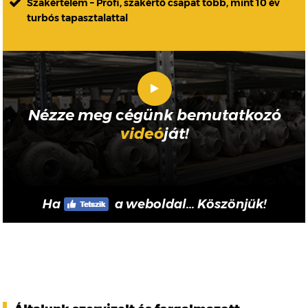
Szakértelem – Profi, szakértő csapat több, mint 10 év
turbós tapasztalattal
Nézze meg cégünk bemutatkozó
videó
ját!
Ha
a weboldal... Köszönjük!