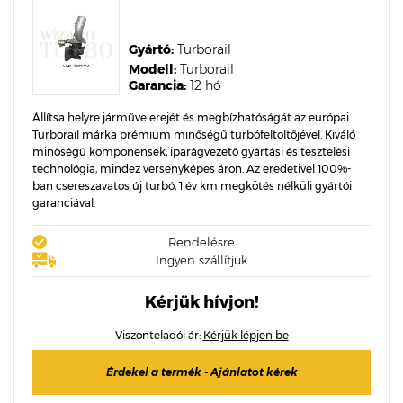
Gyártó:
Turborail
Modell:
Turborail
Garancia:
12 hó
Állítsa helyre járműve erejét és megbízhatóságát az európai
Turborail márka prémium minőségű turbófeltöltőjével. Kiváló
minőségű komponensek, iparágvezető gyártási és tesztelési
technológia, mindez versenyképes áron. Az eredetivel 100%-
ban csereszavatos új turbó, 1 év km megkötés nélküli gyártói
garanciával.
Rendelésre
Ingyen szállítjuk
Kérjük hívjon!
Viszonteladói ár:
Kérjük lépjen be
Érdekel a termék - Ajánlatot kérek