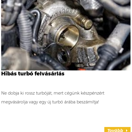
Hibás turbó felvásárlás
Ne dobja ki rossz turbóját, mert cégünk készpénzért
megvásárolja vagy egy új turbó árába beszámítja!
Tovább