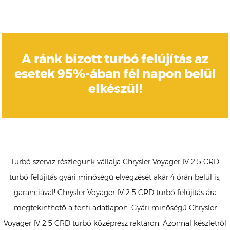
A ránk bízott turbó felújítás az
esetek 95%-ában fél napon belül
elkészül!
Turbó szerviz részlegünk vállalja Chrysler Voyager IV 2.5 CRD
turbó felújítás gyári minőségű elvégzését akár 4 órán belül is,
garanciával! Chrysler Voyager IV 2.5 CRD turbó felújítás ára
megtekinthető a fenti adatlapon. Gyári minőségű Chrysler
Voyager IV 2.5 CRD turbó középrész raktáron. Azonnal készletről