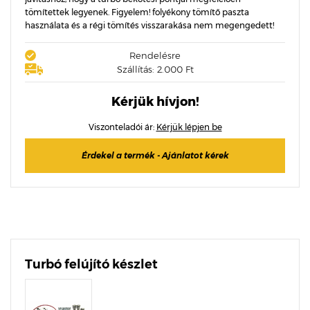
tömítettek legyenek. Figyelem! folyékony tömítő paszta
használata és a régi tömítés visszarakása nem megengedett!
Rendelésre
Szállítás: 2.000 Ft
Kérjük hívjon!
Viszonteladói ár:
Kérjük lépjen be
Érdekel a termék - Ajánlatot kérek
Turbó felújító készlet