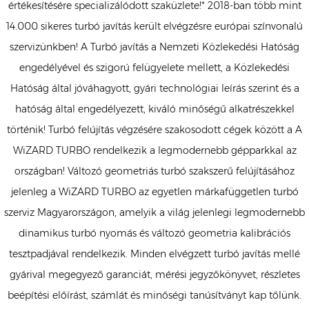
értékesítésére specializálódott szaküzlete!* 2018-ban több mint
14.000 sikeres turbó javítás került elvégzésre európai színvonalú
szervizünkben! A Turbó javítás a Nemzeti Közlekedési Hatóság
engedélyével és szigorú felügyelete mellett, a Közlekedési
Hatóság által jóváhagyott, gyári technológiai leírás szerint és a
hatóság által engedélyezett, kiváló minőségű alkatrészekkel
történik! Turbó felújítás végzésére szakosodott cégek között a A
WiZARD TURBO rendelkezik a legmodernebb gépparkkal az
országban! Változó geometriás turbó szakszerű felújításához
jelenleg a WiZARD TURBO az egyetlen márkafüggetlen turbó
szerviz Magyarországon, amelyik a világ jelenlegi legmodernebb
dinamikus turbó nyomás és változó geometria kalibrációs
tesztpadjával rendelkezik. Minden elvégzett turbó javítás mellé
gyárival megegyező garanciát, mérési jegyzőkönyvet, részletes
beépítési előírást, számlát és minőségi tanúsítványt kap tőlünk.