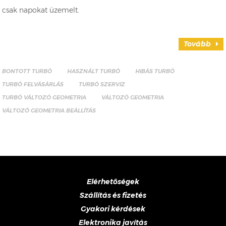
csak napokat üzemelt.
Tovább
BONTOTT TURBÓ
HASZNÁLT TURBÓ
HIBÁS TURBÓ
TURBÓ FELVÁSÁRLÁS
TURBÓ SZERVIZ
TURBÓ VÁLTOZÓ GEOMETRIA
VÁLTOZÓ GEOMETRIA
VÁLTOZÓ GEOMETRIA BEÁLLÍTÁS
Elérhetőségek
Szállítás és fizetés
Gyakori kérdések
Elektronika javítás