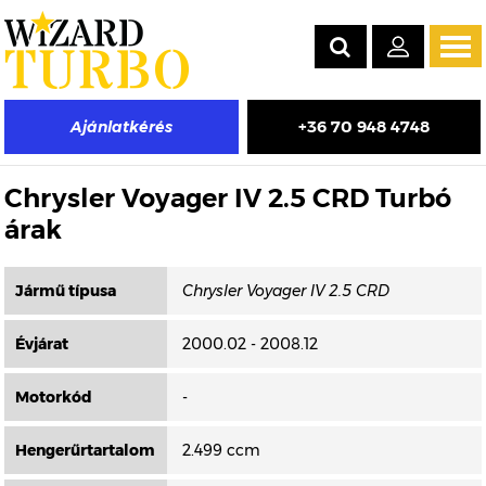
Tog
navi
+36 70 948 4748
Ajánlatkérés
Másik típus választása
Chrysler Voyager IV 2.5 CRD Turbó
árak
Jármű típusa
Évjárat
2000.02 - 2008.12
Motorkód
-
Hengerűrtartalom
2.499 ccm