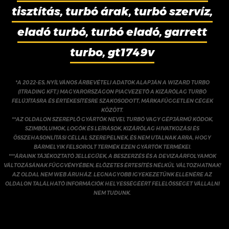
tisztítás, turbó árak, turbó szervíz,
eladó turbó, turbó eladó, garrett
turbo, gt1749v
*A 2022-ES, NYÍLVÁNOS ÁRBEVÉTELI ADATOK ALAPJÁN A WIZARD TURBO
(ITRADING KFT.) MAGYARORSZÁGON PIACVEZETŐ A KIZÁRÓLAG TURBÓ
FELÚJÍTÁSRA ÉS ÉRTÉKESÍTÉSRE SZAKOSODOTT, MÁRKAFÜGGETLEN CÉGEK
KÖZÖTT.
**AZ OLDALON SZEREPLŐ GYÁRTÓK NEVEI, TURBÓ VAGY GÉPJÁRMŰ KÓDOK,
SZIMBÓLUMOK, LOGÓK ÉS LEÍRÁSOK, KIZÁRÓLAG HIVATKOZÁSI ÉS
ÖSSZEHASONLÍTÁSI CÉLLAL SZEREPELNEK, ÉS NEM UTALNAK ARRA, HOGY
BÁRMELYIK FELSOROLT TERMÉK EZEN GYÁRTÓK TERMÉKEI.
***ÁRAINK TÁJÉKOZTATÓ JELLEGŰEK, A BESZERZÉS ÉS A DEVIZAÁRFOLYAMOK
VÁLTOZÁSÁNAK FÜGGVÉNYÉBEN, ELŐZETES ÉRTESÍTÉS NÉLKÜL VÁLTOZHATNAK!
AZ OLDAL NEM WEB ÁRUHÁZ. LEGNAGYOBB IGYEKEZETÜNK ELLENÉRE AZ
OLDALON TALÁLHATÓ INFORMÁCIÓK HELYESSÉGÉÉRT FELELŐSSÉGET VÁLLALNI
NEM TUDUNK.