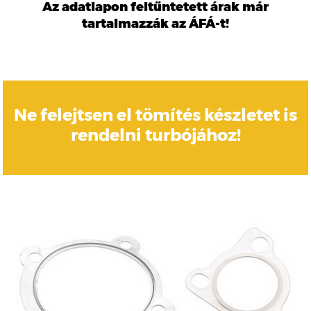
Az adatlapon feltűntetett árak már
tartalmazzák az ÁFÁ-t!
Ne felejtsen el tömítés készletet is
rendelni turbójához!