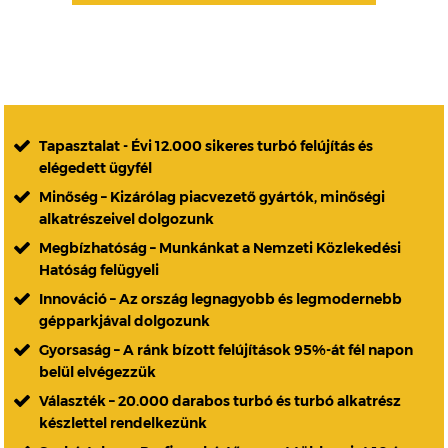
Tapasztalat - Évi 12.000 sikeres turbó felújítás és
elégedett ügyfél
Minőség – Kizárólag piacvezető gyártók, minőségi
alkatrészeivel dolgozunk
Megbízhatóság – Munkánkat a Nemzeti Közlekedési
Hatóság felügyeli
Innováció – Az ország legnagyobb és legmodernebb
gépparkjával dolgozunk
Gyorsaság – A ránk bízott felújítások 95%-át fél napon
belül elvégezzük
Választék – 20.000 darabos turbó és turbó alkatrész
készlettel rendelkezünk