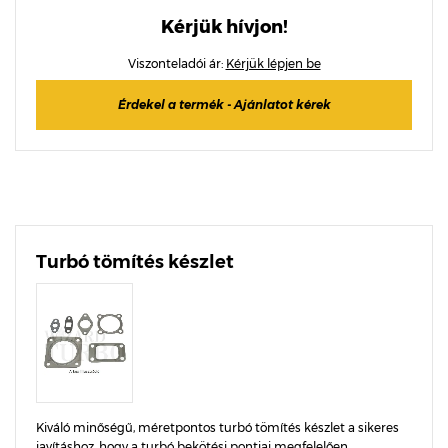
Kérjük hívjon!
Viszonteladói ár:
Kérjük lépjen be
Érdekel a termék - Ajánlatot kérek
Turbó tömítés készlet
Kiváló minőségű, méretpontos turbó tömítés készlet a sikeres
javításhoz, hogy a turbó bekötési pontjai megfelelően