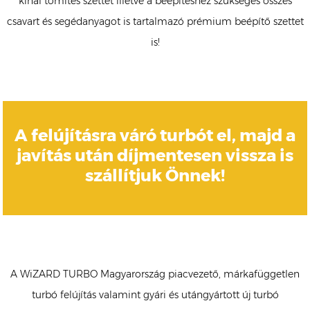
kínál tömítés szettet illetve a beépítéshez szükséges összes
csavart és segédanyagot is tartalmazó prémium beépítő szettet
is!
A felújításra váró turbót el, majd a
javítás után díjmentesen vissza is
szállítjuk Önnek!
A WiZARD TURBO Magyarország piacvezető, márkafüggetlen
turbó felújítás valamint gyári és utángyártott új turbó