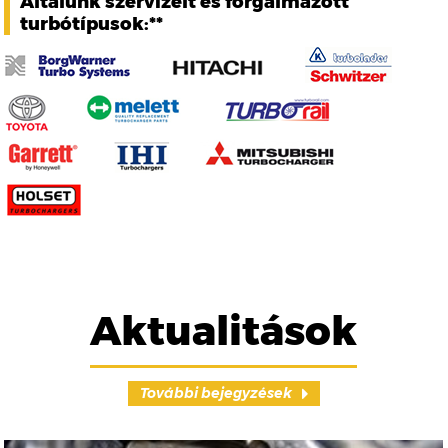
Általunk szervizelt és forgalmazott
turbótípusok:**
Aktualitások
További bejegyzések