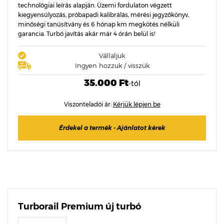
technológiai leírás alapján. Üzemi fordulaton végzett
kiegyensúlyozás, próbapadi kalibrálás, mérési jegyzőkönyv,
minőségi tanúsítvány és 6 hónap km megkötés nélküli
garancia. Turbó javítás akár már 4 órán belül is!
Vállaljuk
Ingyen hozzuk / visszük
35.000 Ft
-tól
Viszonteladói ár:
Kérjük lépjen be
Érdekel a termék - Ajánlatot kérek
Turborail Premium új turbó