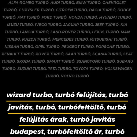
ALFA-ROMEO TURBÓ
,
AUDI TURBÓ
,
BMW TURBÓ
,
CHEVROLET
TURBÓ
,
CHRYSLER TURBÓ
,
CITROEN TURBÓ
,
DACIA TURBÓ
,
DODGE
TURBÓ
,
FIAT TURBÓ
,
FORD TURBÓ
,
HONDA TURBÓ
,
HYUNDAI TURBÓ
,
ISUZU TURBÓ
,
IVECO TURBÓ
,
JAGUAR TURBÓ
,
JEEP TURBÓ
,
KIA
TURBÓ
,
LANCIA TURBÓ
,
LAND-ROVER TURBÓ
,
LEXUS TURBÓ
,
MAN
TURBÓ
,
MAZDA TURBÓ
,
MERCEDES TURBÓ
,
MITSUBISHI TURBÓ
,
NISSAN TURBÓ
,
OPEL TURBÓ
,
PEUGEOT TURBÓ
,
PORSCHE TURBÓ
,
RENAULT TURBÓ
,
ROVER TURBÓ
,
SAAB TURBÓ
,
SCANIA TURBÓ
,
SEAT
TURBÓ
,
SKODA TURBÓ
,
SMART TURBÓ
,
SSANGYONG TURBÓ
,
SUBARU
TURBÓ
,
SUZUKI TURBÓ
,
TATA TURBÓ
,
TOYOTA TURBÓ
,
VOLKSWAGEN
TURBÓ
,
VOLVO TURBÓ
wizard turbo, turbó felújítás, turbó
javítás, turbó, turbófeltöltő, turbó
felújítás árak, turbó javítás
budapest, turbófeltöltő ár, turbó