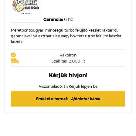
Garancia:
6 hó
Méretpontos, gyári minőségű turbó felújító készlet raktárról,
garanciával! Választhat alap vagy bővített turbó felújító készlet
között.
Raktáron
Szállítás: 2.000 Ft
Kérjük hívjon!
Viszonteladói ár:
Kérjük lépjen be
Érdekel a termék - Ajánlatot kérek