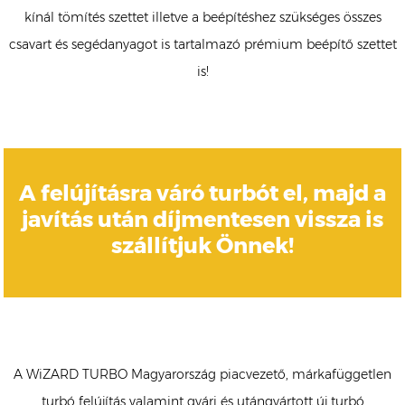
kínál tömítés szettet illetve a beépítéshez szükséges összes
csavart és segédanyagot is tartalmazó prémium beépítő szettet
is!
A felújításra váró turbót el, majd a
javítás után díjmentesen vissza is
szállítjuk Önnek!
A WiZARD TURBO Magyarország piacvezető, márkafüggetlen
turbó felújítás valamint gyári és utángyártott új turbó