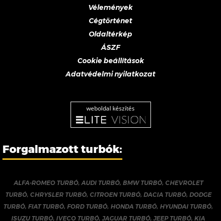
Vélemények
Cégtörténet
Oldaltérkép
ÁSZF
Cookie beállítások
Adatvédelmi nyilatkozat
weboldal készítés
Forgalmazott turbók:
ALFA-ROMEO TURBÓ
,
AUDI TURBÓ
,
BMW TURBÓ
,
CHEVROLET
TURBÓ
,
CHRYSLER TURBÓ
,
CITROEN TURBÓ
,
DACIA TURBÓ
,
DODGE
TURBÓ
,
FIAT TURBÓ
,
FORD TURBÓ
,
HONDA TURBÓ
,
HYUNDAI TURBÓ
,
ISUZU TURBÓ
,
IVECO TURBÓ
,
JAGUAR TURBÓ
,
JEEP TURBÓ
,
KIA