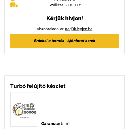
Szállítás: 2.000 Ft
Kérjük hívjon!
Viszonteladói ár:
Kérjük lépjen be
Érdekel a termék - Ajánlatot kérek
Turbó felújító készlet
Garancia:
6 hó