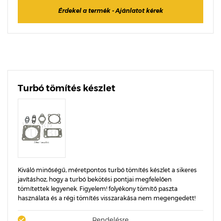
Érdekel a termék - Ajánlatot kérek
Turbó tömítés készlet
Kiváló minőségű, méretpontos turbó tömítés készlet a sikeres
javításhoz, hogy a turbó bekötési pontjai megfelelően
tömítettek legyenek. Figyelem! folyékony tömítő paszta
használata és a régi tömítés visszarakása nem megengedett!
Rendelésre