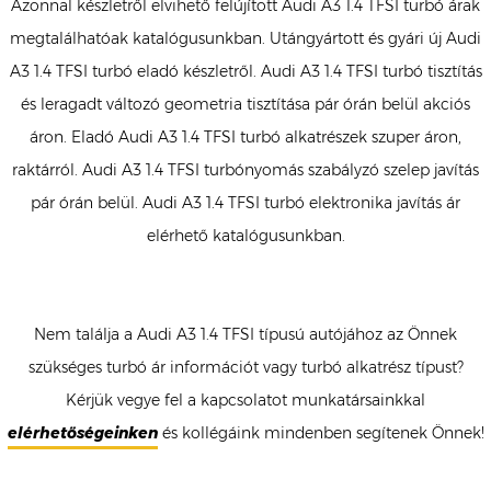
Azonnal készletről elvihető felújított Audi A3 1.4 TFSI turbó árak
megtalálhatóak katalógusunkban. Utángyártott és gyári új Audi
A3 1.4 TFSI turbó eladó készletről. Audi A3 1.4 TFSI turbó tisztítás
és leragadt változó geometria tisztítása pár órán belül akciós
áron. Eladó Audi A3 1.4 TFSI turbó alkatrészek szuper áron,
raktárról. Audi A3 1.4 TFSI turbónyomás szabályzó szelep javítás
pár órán belül. Audi A3 1.4 TFSI turbó elektronika javítás ár
elérhető katalógusunkban.
Nem találja a Audi A3 1.4 TFSI típusú autójához az Önnek
szükséges turbó ár információt vagy turbó alkatrész típust?
Kérjük vegye fel a kapcsolatot munkatársainkkal
elérhetőségeinken
és kollégáink mindenben segítenek Önnek!