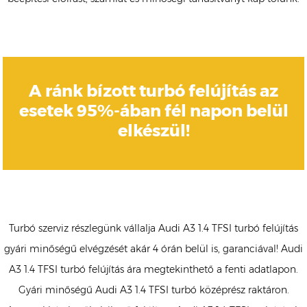
A ránk bízott turbó felújítás az
esetek 95%-ában fél napon belül
elkészül!
Turbó szerviz részlegünk vállalja Audi A3 1.4 TFSI turbó felújítás
gyári minőségű elvégzését akár 4 órán belül is, garanciával! Audi
A3 1.4 TFSI turbó felújítás ára megtekinthető a fenti adatlapon.
Gyári minőségű Audi A3 1.4 TFSI turbó középrész raktáron.