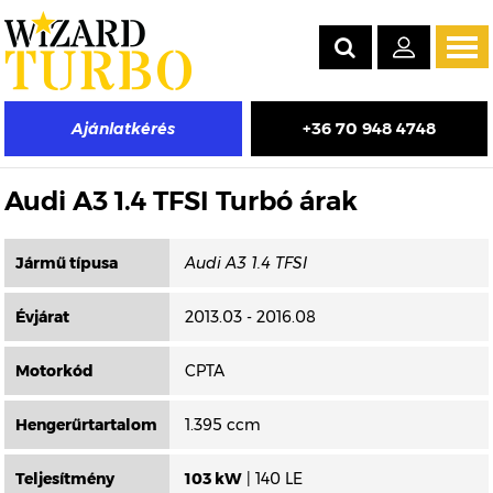
Tog
navi
+36 70 948 4748
Ajánlatkérés
Másik típus választása
Audi A3 1.4 TFSI Turbó árak
Jármű típusa
Évjárat
2013.03 - 2016.08
Motorkód
CPTA
Hengerűrtartalom
1.395 ccm
Teljesítmény
103 kW
| 140 LE