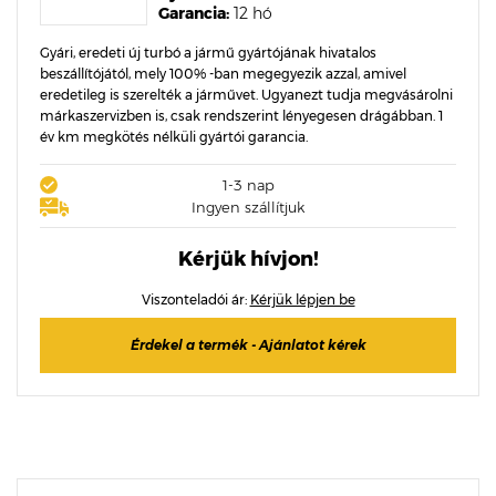
Garancia:
12 hó
Gyári, eredeti új turbó a jármű gyártójának hivatalos
beszállítójától, mely 100% -ban megegyezik azzal, amivel
eredetileg is szerelték a járművet. Ugyanezt tudja megvásárolni
márkaszervizben is, csak rendszerint lényegesen drágábban. 1
év km megkötés nélküli gyártói garancia.
1-3 nap
Ingyen szállítjuk
Kérjük hívjon!
Viszonteladói ár:
Kérjük lépjen be
Érdekel a termék - Ajánlatot kérek