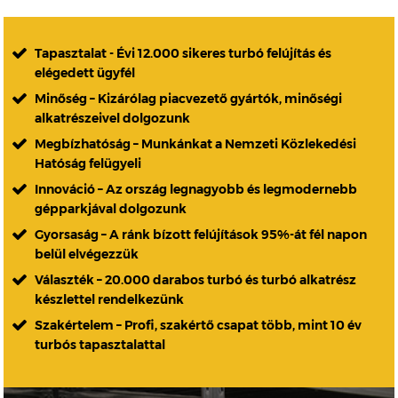
Tapasztalat - Évi 12.000 sikeres turbó felújítás és
elégedett ügyfél
Minőség – Kizárólag piacvezető gyártók, minőségi
alkatrészeivel dolgozunk
Megbízhatóság – Munkánkat a Nemzeti Közlekedési
Hatóság felügyeli
Innováció – Az ország legnagyobb és legmodernebb
gépparkjával dolgozunk
Gyorsaság – A ránk bízott felújítások 95%-át fél napon
belül elvégezzük
Választék – 20.000 darabos turbó és turbó alkatrész
készlettel rendelkezünk
Szakértelem – Profi, szakértő csapat több, mint 10 év
turbós tapasztalattal