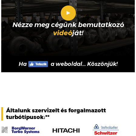
Nézze meg cégünk bemutatkozó
videó
ját!
Ha
a weboldal... Köszönjük!
Általunk szervizelt és forgalmazott
turbótípusok:**