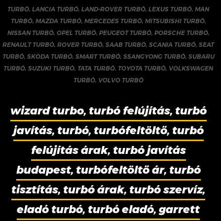
TURBÓ
,
LANCIA TURBÓ
,
LAND-ROVER TURBÓ
,
LEXUS TURBÓ
,
MAN
TURBÓ
,
MAZDA TURBÓ
,
MERCEDES TURBÓ
,
MITSUBISHI TURBÓ
,
NISSAN TURBÓ
,
OPEL TURBÓ
,
PEUGEOT TURBÓ
,
PORSCHE TURBÓ
,
RENAULT TURBÓ
,
ROVER TURBÓ
,
SAAB TURBÓ
,
SCANIA TURBÓ
,
SEAT
TURBÓ
,
SKODA TURBÓ
,
SMART TURBÓ
,
SSANGYONG TURBÓ
,
SUBARU
TURBÓ
,
SUZUKI TURBÓ
,
TATA TURBÓ
,
TOYOTA TURBÓ
,
VOLKSWAGEN
TURBÓ
,
VOLVO TURBÓ
wizard turbo, turbó felújítás, turbó
javítás, turbó, turbófeltöltő, turbó
felújítás árak, turbó javítás
budapest, turbófeltöltő ár, turbó
tisztítás, turbó árak, turbó szervíz,
eladó turbó, turbó eladó, garrett