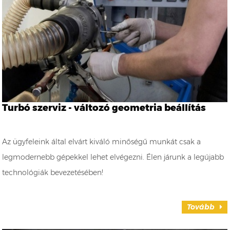
Turbó szerviz - változó geometria beállítás
Az ügyfeleink által elvárt kiváló minőségű munkát csak a
legmodernebb gépekkel lehet elvégezni. Élen járunk a legújabb
technológiák bevezetésében!
Tovább