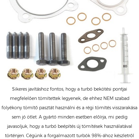
Sikeres javításhoz fontos, hogy a turbó bekötési pontjai
megfelelően tömítettek legyenek, de ehhez NEM szabad
folyékony tömítő pasztát használni és a régi tömítés visszarakása
sem jó ötlet. A gyártó minden esetben előírja, mi pedig
javasoljuk, hogy a turbó beépítés új tömítések használatával
történjen. Cégünk a forgalmazott turbók 98%-ához készletről