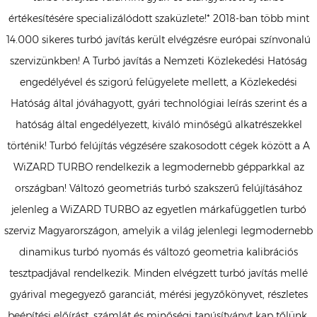
értékesítésére specializálódott szaküzlete!* 2018-ban több mint
14.000 sikeres turbó javítás került elvégzésre európai színvonalú
szervizünkben! A Turbó javítás a Nemzeti Közlekedési Hatóság
engedélyével és szigorú felügyelete mellett, a Közlekedési
Hatóság által jóváhagyott, gyári technológiai leírás szerint és a
hatóság által engedélyezett, kiváló minőségű alkatrészekkel
történik! Turbó felújítás végzésére szakosodott cégek között a A
WiZARD TURBO rendelkezik a legmodernebb gépparkkal az
országban! Változó geometriás turbó szakszerű felújításához
jelenleg a WiZARD TURBO az egyetlen márkafüggetlen turbó
szerviz Magyarországon, amelyik a világ jelenlegi legmodernebb
dinamikus turbó nyomás és változó geometria kalibrációs
tesztpadjával rendelkezik. Minden elvégzett turbó javítás mellé
gyárival megegyező garanciát, mérési jegyzőkönyvet, részletes
beépítési előírást, számlát és minőségi tanúsítványt kap tőlünk.