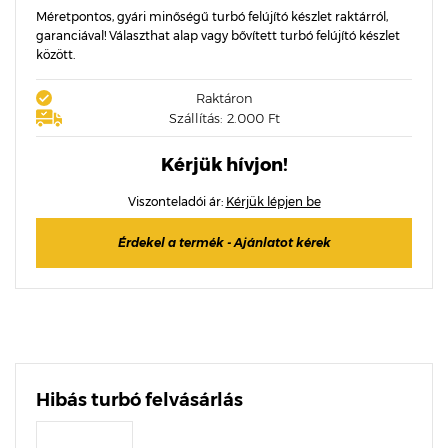
Méretpontos, gyári minőségű turbó felújító készlet raktárról,
garanciával! Választhat alap vagy bővített turbó felújító készlet
között.
Raktáron
Szállítás: 2.000 Ft
Kérjük hívjon!
Viszonteladói ár:
Kérjük lépjen be
Érdekel a termék - Ajánlatot kérek
Hibás turbó felvásárlás