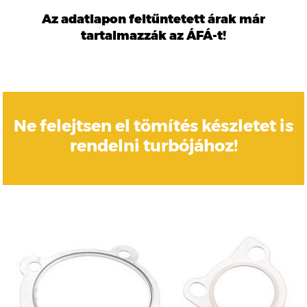
Az adatlapon feltűntetett árak már
tartalmazzák az ÁFÁ-t!
Ne felejtsen el tömítés készletet is
rendelni turbójához!