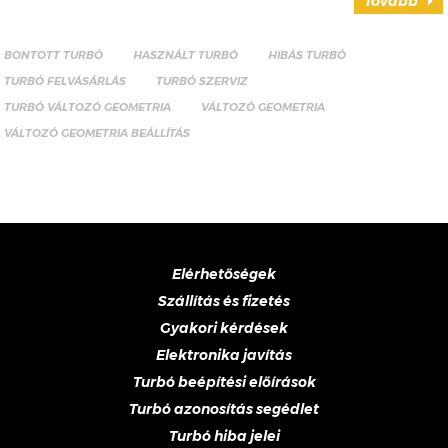
Tovább
BONTOTT TURBÓ
HASZNÁLT TURBÓ
HIBÁS TURBÓ
TURBÓ FELVÁSÁRLÁS
TURBÓ SZERVIZ
TURBÓ VÁLTOZÓ GEOMETRIA
VÁLTOZÓ GEOMETRIA
VÁLTOZÓ GEOMETRIA BEÁLLÍTÁS
Elérhetőségek
Szállítás és fizetés
Gyakori kérdések
Elektronika javítás
Turbó beépítési előírások
Turbó azonosítás segédlet
Turbó hiba jelei