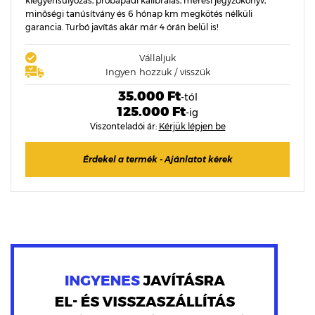
kiegyensúlyozás, próbapadi kalibrálás, mérési jegyzőkönyv,
minőségi tanúsítvány és 6 hónap km megkötés nélküli
garancia. Turbó javítás akár már 4 órán belül is!
Vállaljuk
Ingyen hozzuk / visszük
35.000 Ft
-tól
125.000 Ft
-ig
Viszonteladói ár:
Kérjük lépjen be
Érdekel a termék - Ajánlatot kérek