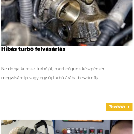
Hibás turbó felvásárlás
Ne dobja ki rossz turbóját, mert cégünk készpénzért
megvásárolja vagy egy új turbó árába beszámítja!
Tovább