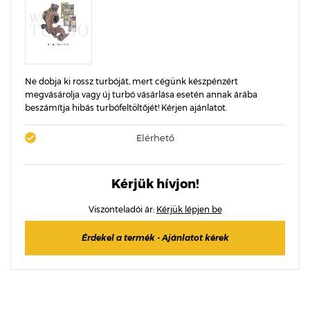
Ne dobja ki rossz turbóját, mert cégünk készpénzért
megvásárolja vagy új turbó vásárlása esetén annak árába
beszámítja hibás turbófeltöltőjét! Kérjen ajánlatot.
Elérhető
Kérjük hívjon!
Viszonteladói ár:
Kérjük lépjen be
Érdekel a termék - Ajánlatot kérek