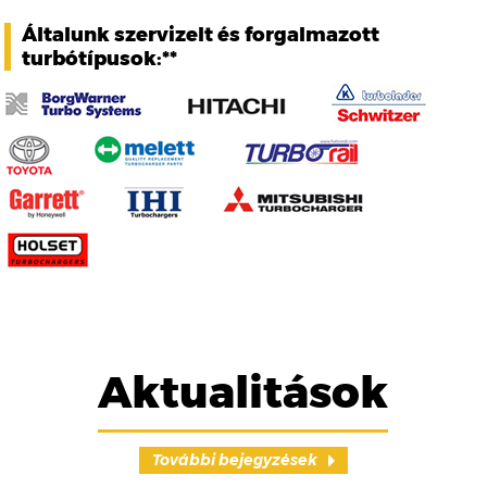
Általunk szervizelt és forgalmazott
turbótípusok:**
Aktualitások
További bejegyzések