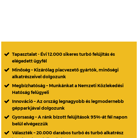
Tapasztalat - Évi 12.000 sikeres turbó felújítás és
elégedett ügyfél
Minőség – Kizárólag piacvezető gyártók, minőségi
alkatrészeivel dolgozunk
Megbízhatóság – Munkánkat a Nemzeti Közlekedési
Hatóság felügyeli
Innováció – Az ország legnagyobb és legmodernebb
gépparkjával dolgozunk
Gyorsaság – A ránk bízott felújítások 95%-át fél napon
belül elvégezzük
Választék – 20.000 darabos turbó és turbó alkatrész