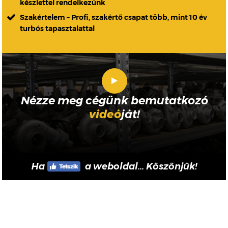
készlettel rendelkezünk
Szakértelem – Profi, szakértő csapat több, mint 10 év
turbós tapasztalattal
Nézze meg cégünk bemutatkozó
videó
ját!
Ha
a weboldal... Köszönjük!