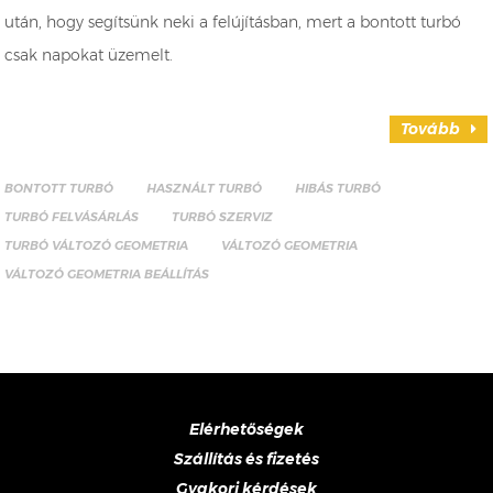
után, hogy segítsünk neki a felújításban, mert a bontott turbó
csak napokat üzemelt.
Tovább
BONTOTT TURBÓ
HASZNÁLT TURBÓ
HIBÁS TURBÓ
TURBÓ FELVÁSÁRLÁS
TURBÓ SZERVIZ
TURBÓ VÁLTOZÓ GEOMETRIA
VÁLTOZÓ GEOMETRIA
VÁLTOZÓ GEOMETRIA BEÁLLÍTÁS
Elérhetőségek
Szállítás és fizetés
Gyakori kérdések