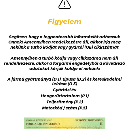
Figyelem
Segítsen, hogy a legpontosabb információt adhassuk
Önnek! Amennyiben rendelkezésre áll, akkor írja meg
nekünk a turbó kódját vagy gyártói (OE) cikkszámát
Amennyiben a turbó kódja vagy cikkszáma nem áll
rendelkezésre, akkor a forgalmi engedélyből a következő
adatokat kérjük küldje el nekünk:
A jármű gyártmánya (D.1), típusa (D.2) és kereskedelmi
leírása (D.3)
Gyártási év
Hengerűrtartalom (P.1)
Teljesítmény (P.2)
Motorkód / szám (P.5)