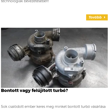
technológiák bevezetésében!
Tovább
Bontott vagy felújított turbó?
Sok csalódott ember keres meg minket bontott turbó vásárlása