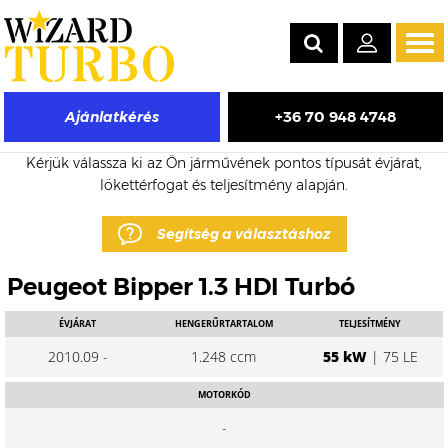
Tog
navi
+36 70 948 4748
Ajánlatkérés
Peugeot Bipper eladó turbó árak
Kérjük válassza ki az Ön járművének pontos típusát évjárat,
lökettérfogat és teljesítmény alapján.
Segítség a választáshoz
Peugeot Bipper 1.3 HDI Turbó
ÉVJÁRAT
HENGERŰRTARTALOM
TELJESÍTMÉNY
2010.09 -
1.248 ccm
55 kW
| 75 LE
MOTORKÓD
-