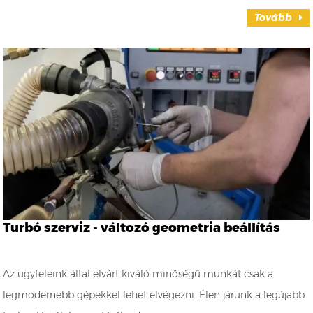
Tovább
Turbó szerviz - változó geometria beállítás
Az ügyfeleink által elvárt kiváló minőségű munkát csak a
legmodernebb gépekkel lehet elvégezni. Élen járunk a legújabb