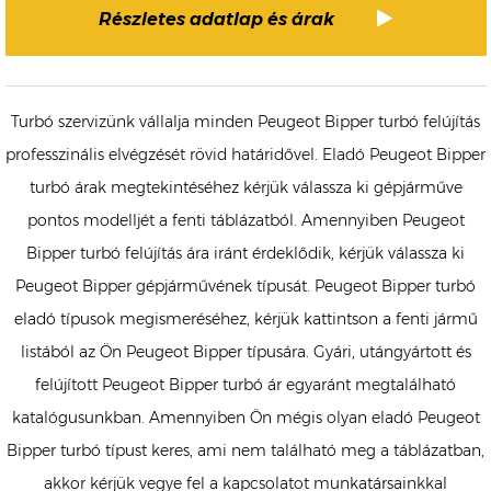
Részletes adatlap és árak
Turbó szervizünk vállalja minden Peugeot Bipper turbó felújítás
professzinális elvégzését rövid határidővel. Eladó Peugeot Bipper
turbó árak megtekintéséhez kérjük válassza ki gépjárműve
pontos modelljét a fenti táblázatból. Amennyiben Peugeot
Bipper turbó felújítás ára iránt érdeklődik, kérjük válassza ki
Peugeot Bipper gépjárművének típusát. Peugeot Bipper turbó
eladó típusok megismeréséhez, kérjük kattintson a fenti jármű
listából az Ön Peugeot Bipper típusára. Gyári, utángyártott és
felújított Peugeot Bipper turbó ár egyaránt megtalálható
katalógusunkban. Amennyiben Ön mégis olyan eladó Peugeot
Bipper turbó típust keres, ami nem található meg a táblázatban,
akkor kérjük vegye fel a kapcsolatot munkatársainkkal