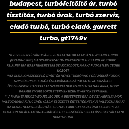
budapest, turbófeltöltő ár, turbó
tisztítás, turbó árak, turbó szervíz,
eladó turbó, turbó eladó, garrett
turbo, gt1749v
*A 2022-ES, NYÍLVÁNOS ÁRBEVÉTELI ADATOK ALAPJÁN A WIZARD TURBO
(ITRADING KFT.) MAGYARORSZÁGON PIACVEZETŐ A KIZÁRÓLAG TURBÓ
FELÚJÍTÁSRA ÉS ÉRTÉKESÍTÉSRE SZAKOSODOTT, MÁRKAFÜGGETLEN CÉGEK
KÖZÖTT.
**AZ OLDALON SZEREPLŐ GYÁRTÓK NEVEI, TURBÓ VAGY GÉPJÁRMŰ KÓDOK,
SZIMBÓLUMOK, LOGÓK ÉS LEÍRÁSOK, KIZÁRÓLAG HIVATKOZÁSI ÉS
ÖSSZEHASONLÍTÁSI CÉLLAL SZEREPELNEK, ÉS NEM UTALNAK ARRA, HOGY
BÁRMELYIK FELSOROLT TERMÉK EZEN GYÁRTÓK TERMÉKEI.
***ÁRAINK TÁJÉKOZTATÓ JELLEGŰEK, A BESZERZÉS ÉS A DEVIZAÁRFOLYAMOK
VÁLTOZÁSÁNAK FÜGGVÉNYÉBEN, ELŐZETES ÉRTESÍTÉS NÉLKÜL VÁLTOZHATNAK!
AZ OLDAL NEM WEB ÁRUHÁZ. LEGNAGYOBB IGYEKEZETÜNK ELLENÉRE AZ
OLDALON TALÁLHATÓ INFORMÁCIÓK HELYESSÉGÉÉRT FELELŐSSÉGET VÁLLALNI
NEM TUDUNK.