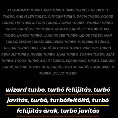
ALFA-ROMEO TURBÓ
,
AUDI TURBÓ
,
BMW TURBÓ
,
CHEVROLET
TURBÓ
,
CHRYSLER TURBÓ
,
CITROEN TURBÓ
,
DACIA TURBÓ
,
DODGE
TURBÓ
,
FIAT TURBÓ
,
FORD TURBÓ
,
HONDA TURBÓ
,
HYUNDAI TURBÓ
,
ISUZU TURBÓ
,
IVECO TURBÓ
,
JAGUAR TURBÓ
,
JEEP TURBÓ
,
KIA
TURBÓ
,
LANCIA TURBÓ
,
LAND-ROVER TURBÓ
,
LEXUS TURBÓ
,
MAN
TURBÓ
,
MAZDA TURBÓ
,
MERCEDES TURBÓ
,
MITSUBISHI TURBÓ
,
NISSAN TURBÓ
,
OPEL TURBÓ
,
PEUGEOT TURBÓ
,
PORSCHE TURBÓ
,
RENAULT TURBÓ
,
ROVER TURBÓ
,
SAAB TURBÓ
,
SCANIA TURBÓ
,
SEAT
TURBÓ
,
SKODA TURBÓ
,
SMART TURBÓ
,
SSANGYONG TURBÓ
,
SUBARU
TURBÓ
,
SUZUKI TURBÓ
,
TATA TURBÓ
,
TOYOTA TURBÓ
,
VOLKSWAGEN
TURBÓ
,
VOLVO TURBÓ
wizard turbo, turbó felújítás, turbó
javítás, turbó, turbófeltöltő, turbó
felújítás árak, turbó javítás