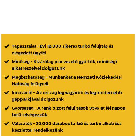
Tapasztalat - Évi 12.000 sikeres turbó felújítás és
elégedett ügyfél
Minőség – Kizárólag piacvezető gyártók, minőségi
alkatrészeivel dolgozunk
Megbízhatóság – Munkánkat a Nemzeti Közlekedési
Hatóság felügyeli
Innováció – Az ország legnagyobb és legmodernebb
gépparkjával dolgozunk
Gyorsaság – A ránk bízott felújítások 95%-át fél napon
belül elvégezzük
Választék – 20.000 darabos turbó és turbó alkatrész
készlettel rendelkezünk