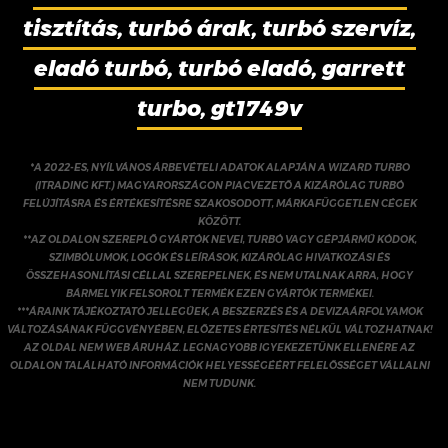
tisztítás, turbó árak, turbó szervíz,
eladó turbó, turbó eladó, garrett
turbo, gt1749v
*A 2022-ES, NYÍLVÁNOS ÁRBEVÉTELI ADATOK ALAPJÁN A WIZARD TURBO
(ITRADING KFT.) MAGYARORSZÁGON PIACVEZETŐ A KIZÁRÓLAG TURBÓ
FELÚJÍTÁSRA ÉS ÉRTÉKESÍTÉSRE SZAKOSODOTT, MÁRKAFÜGGETLEN CÉGEK
KÖZÖTT.
**AZ OLDALON SZEREPLŐ GYÁRTÓK NEVEI, TURBÓ VAGY GÉPJÁRMŰ KÓDOK,
SZIMBÓLUMOK, LOGÓK ÉS LEÍRÁSOK, KIZÁRÓLAG HIVATKOZÁSI ÉS
ÖSSZEHASONLÍTÁSI CÉLLAL SZEREPELNEK, ÉS NEM UTALNAK ARRA, HOGY
BÁRMELYIK FELSOROLT TERMÉK EZEN GYÁRTÓK TERMÉKEI.
***ÁRAINK TÁJÉKOZTATÓ JELLEGŰEK, A BESZERZÉS ÉS A DEVIZAÁRFOLYAMOK
VÁLTOZÁSÁNAK FÜGGVÉNYÉBEN, ELŐZETES ÉRTESÍTÉS NÉLKÜL VÁLTOZHATNAK!
AZ OLDAL NEM WEB ÁRUHÁZ. LEGNAGYOBB IGYEKEZETÜNK ELLENÉRE AZ
OLDALON TALÁLHATÓ INFORMÁCIÓK HELYESSÉGÉÉRT FELELŐSSÉGET VÁLLALNI
NEM TUDUNK.