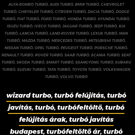
ALFA-ROMEO TURBÓ
,
AUDI TURBÓ
,
BMW TURBÓ
,
CHEVROLET
TURBÓ
,
CHRYSLER TURBÓ
,
CITROEN TURBÓ
,
DACIA TURBÓ
,
DODGE
TURBÓ
,
FIAT TURBÓ
,
FORD TURBÓ
,
HONDA TURBÓ
,
HYUNDAI TURBÓ
,
ISUZU TURBÓ
,
IVECO TURBÓ
,
JAGUAR TURBÓ
,
JEEP TURBÓ
,
KIA
TURBÓ
,
LANCIA TURBÓ
,
LAND-ROVER TURBÓ
,
LEXUS TURBÓ
,
MAN
TURBÓ
,
MAZDA TURBÓ
,
MERCEDES TURBÓ
,
MITSUBISHI TURBÓ
,
NISSAN TURBÓ
,
OPEL TURBÓ
,
PEUGEOT TURBÓ
,
PORSCHE TURBÓ
,
RENAULT TURBÓ
,
ROVER TURBÓ
,
SAAB TURBÓ
,
SCANIA TURBÓ
,
SEAT
TURBÓ
,
SKODA TURBÓ
,
SMART TURBÓ
,
SSANGYONG TURBÓ
,
SUBARU
TURBÓ
,
SUZUKI TURBÓ
,
TATA TURBÓ
,
TOYOTA TURBÓ
,
VOLKSWAGEN
TURBÓ
,
VOLVO TURBÓ
wizard turbo, turbó felújítás, turbó
javítás, turbó, turbófeltöltő, turbó
felújítás árak, turbó javítás
budapest, turbófeltöltő ár, turbó