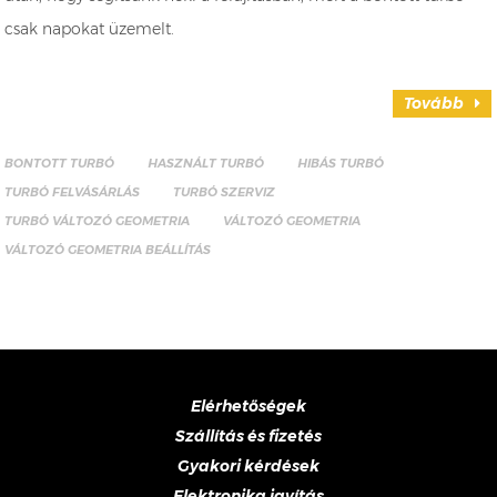
csak napokat üzemelt.
Tovább
BONTOTT TURBÓ
HASZNÁLT TURBÓ
HIBÁS TURBÓ
TURBÓ FELVÁSÁRLÁS
TURBÓ SZERVIZ
TURBÓ VÁLTOZÓ GEOMETRIA
VÁLTOZÓ GEOMETRIA
VÁLTOZÓ GEOMETRIA BEÁLLÍTÁS
Elérhetőségek
Szállítás és fizetés
Gyakori kérdések
Elektronika javítás