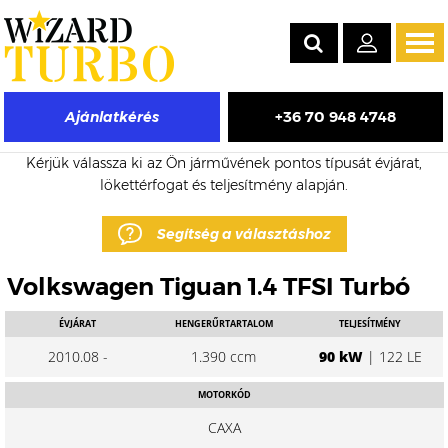
Tog
navi
+36 70 948 4748
Ajánlatkérés
Volkswagen Tiguan eladó turbó árak
Kérjük válassza ki az Ön járművének pontos típusát évjárat,
lökettérfogat és teljesítmény alapján.
Segítség a választáshoz
Volkswagen Tiguan 1.4 TFSI Turbó
ÉVJÁRAT
HENGERŰRTARTALOM
TELJESÍTMÉNY
2010.08 -
1.390 ccm
90 kW
| 122 LE
MOTORKÓD
CAXA