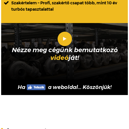
Szakértelem – Profi, szakértő csapat több, mint 10 év
turbós tapasztalattal
Nézze meg cégünk bemutatkozó
videó
ját!
Ha
a weboldal... Köszönjük!