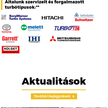
Általunk szervizelt és forgalmazott
turbótípusok:**
Aktualitások
További bejegyzések