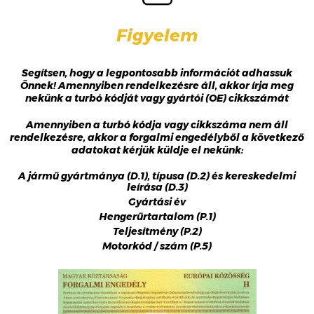
Figyelem
Segítsen, hogy a legpontosabb információt adhassuk
Önnek! Amennyiben rendelkezésre áll, akkor írja meg
nekünk a turbó kódját vagy gyártói (OE) cikkszámát
Amennyiben a turbó kódja vagy cikkszáma nem áll
rendelkezésre, akkor a forgalmi engedélyből a következő
adatokat kérjük küldje el nekünk:
A jármű gyártmánya (D.1), típusa (D.2) és kereskedelmi
leírása (D.3)
Gyártási év
Hengerűrtartalom (P.1)
Teljesítmény (P.2)
Motorkód / szám (P.5)