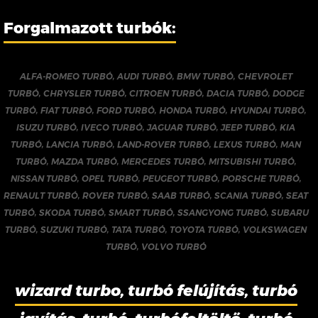
Forgalmazott turbók:
ALFA-ROMEO TURBÓ
,
AUDI TURBÓ
,
BMW TURBÓ
,
CHEVROLET
TURBÓ
,
CHRYSLER TURBÓ
,
CITROEN TURBÓ
,
DACIA TURBÓ
,
DODGE
TURBÓ
,
FIAT TURBÓ
,
FORD TURBÓ
,
HONDA TURBÓ
,
HYUNDAI TURBÓ
,
ISUZU TURBÓ
,
IVECO TURBÓ
,
JAGUAR TURBÓ
,
JEEP TURBÓ
,
KIA
TURBÓ
,
LANCIA TURBÓ
,
LAND-ROVER TURBÓ
,
LEXUS TURBÓ
,
MAN
TURBÓ
,
MAZDA TURBÓ
,
MERCEDES TURBÓ
,
MITSUBISHI TURBÓ
,
NISSAN TURBÓ
,
OPEL TURBÓ
,
PEUGEOT TURBÓ
,
PORSCHE TURBÓ
,
RENAULT TURBÓ
,
ROVER TURBÓ
,
SAAB TURBÓ
,
SCANIA TURBÓ
,
SEAT
TURBÓ
,
SKODA TURBÓ
,
SMART TURBÓ
,
SSANGYONG TURBÓ
,
SUBARU
TURBÓ
,
SUZUKI TURBÓ
,
TATA TURBÓ
,
TOYOTA TURBÓ
,
VOLKSWAGEN
TURBÓ
,
VOLVO TURBÓ
wizard turbo, turbó felújítás, turbó