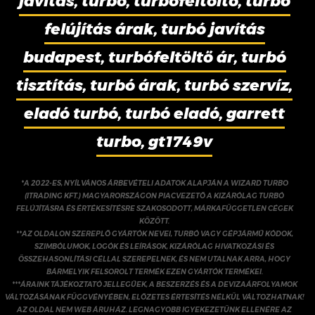
javítás, turbó, turbófeltöltő, turbó
felújítás árak, turbó javítás
budapest, turbófeltöltő ár, turbó
tisztítás, turbó árak, turbó szervíz,
eladó turbó, turbó eladó, garrett
turbo, gt1749v
*A 2022-ES, NYÍLVÁNOS ÁRBEVÉTELI ADATOK ALAPJÁN A WIZARD TURBO
(ITRADING KFT.) MAGYARORSZÁGON PIACVEZETŐ A KIZÁRÓLAG TURBÓ
FELÚJÍTÁSRA ÉS ÉRTÉKESÍTÉSRE SZAKOSODOTT, MÁRKAFÜGGETLEN CÉGEK
KÖZÖTT.
**AZ OLDALON SZEREPLŐ GYÁRTÓK NEVEI, TURBÓ VAGY GÉPJÁRMŰ KÓDOK,
SZIMBÓLUMOK, LOGÓK ÉS LEÍRÁSOK, KIZÁRÓLAG HIVATKOZÁSI ÉS
ÖSSZEHASONLÍTÁSI CÉLLAL SZEREPELNEK, ÉS NEM UTALNAK ARRA, HOGY
BÁRMELYIK FELSOROLT TERMÉK EZEN GYÁRTÓK TERMÉKEI.
***ÁRAINK TÁJÉKOZTATÓ JELLEGŰEK, A BESZERZÉS ÉS A DEVIZAÁRFOLYAMOK
VÁLTOZÁSÁNAK FÜGGVÉNYÉBEN, ELŐZETES ÉRTESÍTÉS NÉLKÜL VÁLTOZHATNAK!
AZ OLDAL NEM WEB ÁRUHÁZ. LEGNAGYOBB IGYEKEZETÜNK ELLENÉRE AZ