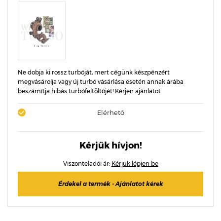
Ne dobja ki rossz turbóját, mert cégünk készpénzért
megvásárolja vagy új turbó vásárlása esetén annak árába
beszámítja hibás turbófeltöltőjét! Kérjen ajánlatot.
Elérhető
Kérjük hívjon!
Viszonteladói ár:
Kérjük lépjen be
Érdekel a termék - Ajánlatot kérek