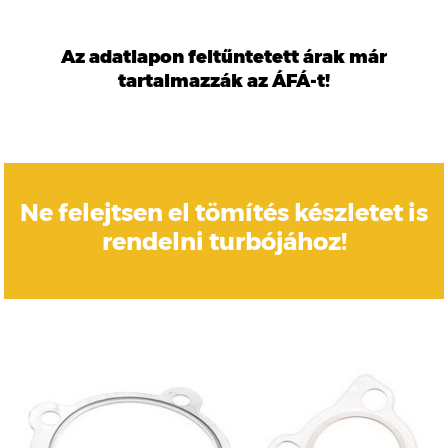
Az adatlapon feltűntetett árak már
tartalmazzák az ÁFÁ-t!
Ne felejtsen el tömítés készletet is
rendelni turbójához!