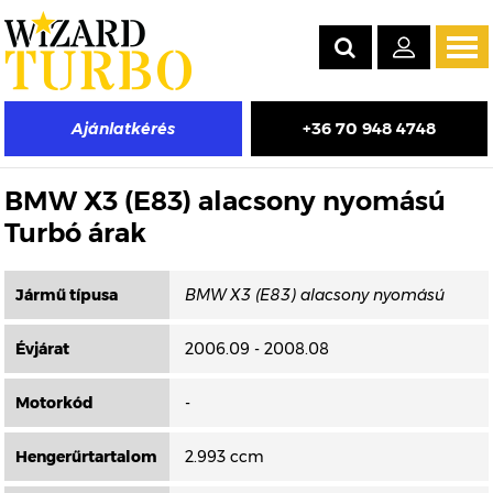
Tog
navi
+36 70 948 4748
Ajánlatkérés
Másik típus választása
BMW X3 (E83) alacsony nyomású
Turbó árak
Jármű típusa
Évjárat
2006.09 - 2008.08
Motorkód
-
Hengerűrtartalom
2.993 ccm