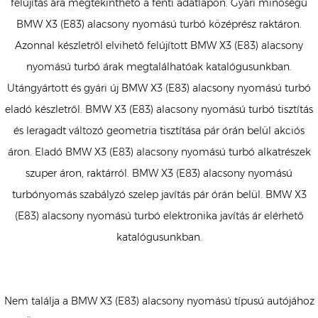
felújítás ára megtekinthető a fenti adatlapon. Gyári minőségű
BMW X3 (E83) alacsony nyomású turbó középrész raktáron.
Azonnal készletről elvihető felújított BMW X3 (E83) alacsony
nyomású turbó árak megtalálhatóak katalógusunkban.
Utángyártott és gyári új BMW X3 (E83) alacsony nyomású turbó
eladó készletről. BMW X3 (E83) alacsony nyomású turbó tisztítás
és leragadt változó geometria tisztítása pár órán belül akciós
áron. Eladó BMW X3 (E83) alacsony nyomású turbó alkatrészek
szuper áron, raktárról. BMW X3 (E83) alacsony nyomású
turbónyomás szabályzó szelep javítás pár órán belül. BMW X3
(E83) alacsony nyomású turbó elektronika javítás ár elérhető
katalógusunkban.
Nem találja a BMW X3 (E83) alacsony nyomású típusú autójához