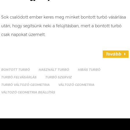
Sok csalódott ember keres meg minket bontott turbó vásárlása
után, hogy segítsünk neki a felújításban, mert a bontott turbó
csak napokat üzemelt.
Tovább
BONTOTT TURBÓ
HASZNÁLT TURBÓ
HIBÁS TURBÓ
TURBÓ FELVÁSÁRLÁS
TURBÓ SZERVIZ
TURBÓ VÁLTOZÓ GEOMETRIA
VÁLTOZÓ GEOMETRIA
VÁLTOZÓ GEOMETRIA BEÁLLÍTÁS