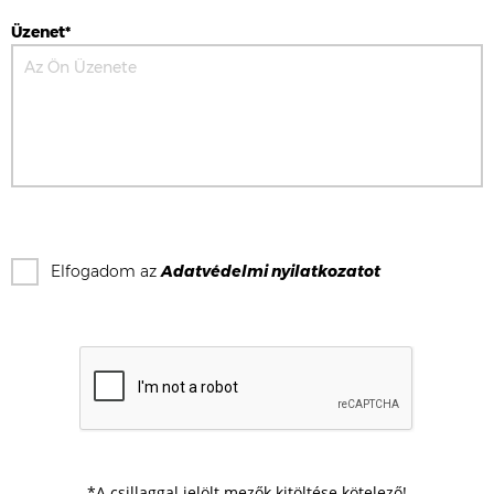
Üzenet*
Elfogadom az
Adatvédelmi nyilatkozat
ot
*A csillaggal jelölt mezők kitöltése kötelező!