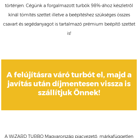
történjen. Cégünk a forgalmazott turbók 98%-ához készletről
kínál tömítés szettet illetve a beépítéshez szükséges összes
csavart és segédanyagot is tartalmazó prémium beépítő szettet
is!
A felújításra váró turbót el, majd a
javítás után díjmentesen vissza is
szállítjuk Önnek!
A WiZARD TURBO Magyarország piacvezető, márkafüggetlen