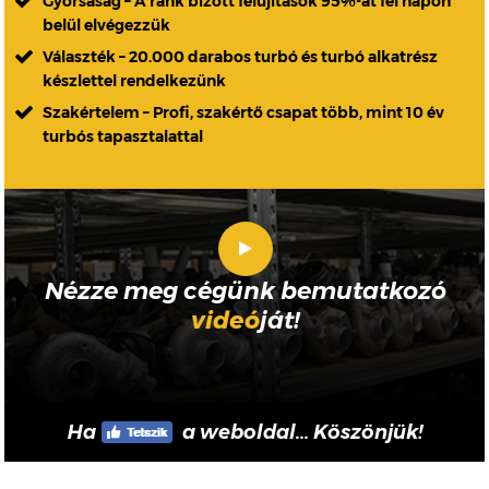
Gyorsaság – A ránk bízott felújítások 95%-át fél napon
belül elvégezzük
Választék – 20.000 darabos turbó és turbó alkatrész
készlettel rendelkezünk
Szakértelem – Profi, szakértő csapat több, mint 10 év
turbós tapasztalattal
Nézze meg cégünk bemutatkozó
videó
ját!
Ha
a weboldal... Köszönjük!