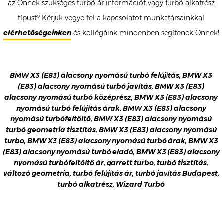
az Önnek szükséges turbó ár információt vagy turbó alkatrész
típust? Kérjük vegye fel a kapcsolatot munkatársainkkal
elérhetőségeinken
és kollégáink mindenben segítenek Önnek!
BMW X3 (E83) alacsony nyomású turbó felújítás, BMW X3
(E83) alacsony nyomású turbó javítás, BMW X3 (E83)
alacsony nyomású turbó középrész, BMW X3 (E83) alacsony
nyomású turbó felújítás árak, BMW X3 (E83) alacsony
nyomású turbófeltöltő, BMW X3 (E83) alacsony nyomású
turbó geometria tisztítás, BMW X3 (E83) alacsony nyomású
turbo, BMW X3 (E83) alacsony nyomású turbó árak, BMW X3
(E83) alacsony nyomású turbó eladó, BMW X3 (E83) alacsony
nyomású turbófeltöltő ár, garrett turbo, turbó tisztítás,
változó geometria, turbó felújítás ár, turbó javítás Budapest,
turbó alkatrész, Wizard Turbó