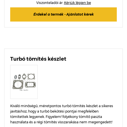
Viszonteladói ár:
Kérjük lépjen be
Érdekel a termék - Ajánlatot kérek
Turbó tömítés készlet
Kiváló minőségű, méretpontos turbó tömítés készlet a sikeres
javításhoz, hogy a turbó bekötési pontjai megfelelően
tömítettek legyenek. Figyelem! folyékony tömítő paszta
használata és a régi tömítés visszarakása nem megengedett!