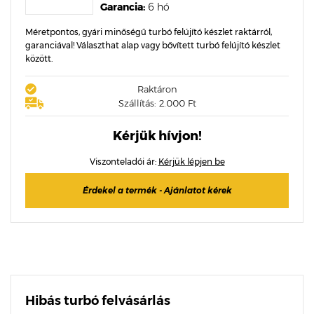
Garancia:
6 hó
Méretpontos, gyári minőségű turbó felújító készlet raktárról,
garanciával! Választhat alap vagy bővített turbó felújító készlet
között.
Raktáron
Szállítás: 2.000 Ft
Kérjük hívjon!
Viszonteladói ár:
Kérjük lépjen be
Érdekel a termék - Ajánlatot kérek
Hibás turbó felvásárlás