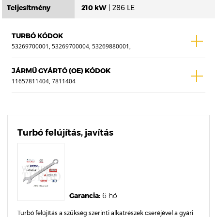
Teljesítmény
210 kW
| 286 LE
TURBÓ KÓDOK
53269700001, 53269700004, 53269880001,
53269880004
JÁRMŰ GYÁRTÓ (OE) KÓDOK
11657811404, 7811404
Turbó felújítás, javítás
Garancia:
6 hó
Turbó felújítás a szükség szerinti alkatrészek cseréjével a gyári