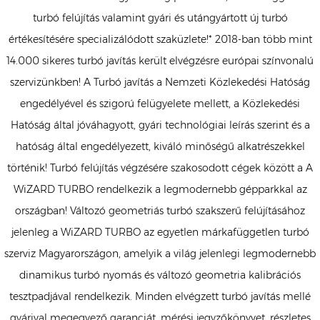
turbó felújítás valamint gyári és utángyártott új turbó
értékesítésére specializálódott szaküzlete!* 2018-ban több mint
14.000 sikeres turbó javítás került elvégzésre európai színvonalú
szervizünkben! A Turbó javítás a Nemzeti Közlekedési Hatóság
engedélyével és szigorú felügyelete mellett, a Közlekedési
Hatóság által jóváhagyott, gyári technológiai leírás szerint és a
hatóság által engedélyezett, kiváló minőségű alkatrészekkel
történik! Turbó felújítás végzésére szakosodott cégek között a A
WiZARD TURBO rendelkezik a legmodernebb gépparkkal az
országban! Változó geometriás turbó szakszerű felújításához
jelenleg a WiZARD TURBO az egyetlen márkafüggetlen turbó
szerviz Magyarországon, amelyik a világ jelenlegi legmodernebb
dinamikus turbó nyomás és változó geometria kalibrációs
tesztpadjával rendelkezik. Minden elvégzett turbó javítás mellé
gyárival megegyező garanciát, mérési jegyzőkönyvet, részletes