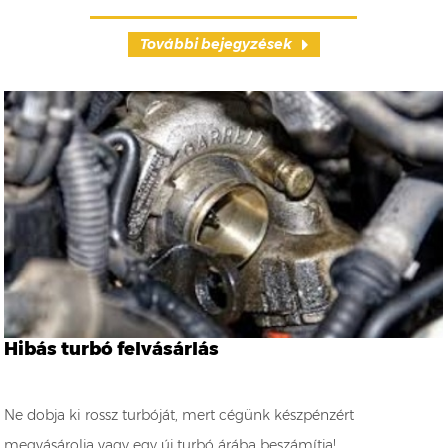
További bejegyzések
Hibás turbó felvásárlás
Ne dobja ki rossz turbóját, mert cégünk készpénzért
megvásárolja vagy egy új turbó árába beszámítja!