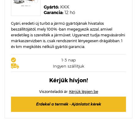
Gyártó:
KKK
Garancia:
12 hó
Gyári, eredeti új turbó a jármű gyártójának hivatalos
beszállítójától, mely 100% -ban megegyezik azzal, amivel
eredetileg is szerelték a járművet. Ugyanezt tudja megvásárolni
márkaszervizben is, csak rendszerint lényegesen drágábban. 1
év km megkötés nélküli gyártói garancia.
1-3 nap
Ingyen szállítjuk
Kérjük hívjon!
Viszonteladói ár:
Kérjük lépjen be
Érdekel a termék - Ajánlatot kérek