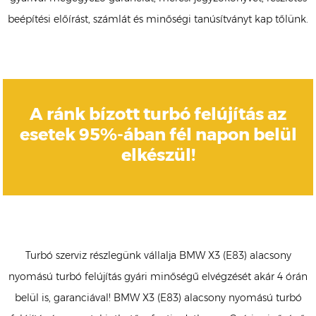
beépítési előírást, számlát és minőségi tanúsítványt kap tőlünk.
A ránk bízott turbó felújítás az
esetek 95%-ában fél napon belül
elkészül!
Turbó szerviz részlegünk vállalja BMW X3 (E83) alacsony
nyomású turbó felújítás gyári minőségű elvégzését akár 4 órán
belül is, garanciával! BMW X3 (E83) alacsony nyomású turbó