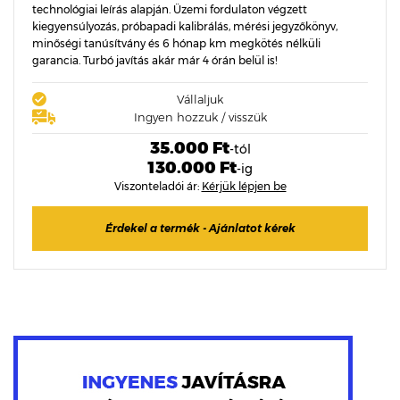
technológiai leírás alapján. Üzemi fordulaton végzett
kiegyensúlyozás, próbapadi kalibrálás, mérési jegyzőkönyv,
minőségi tanúsítvány és 6 hónap km megkötés nélküli
garancia. Turbó javítás akár már 4 órán belül is!
Vállaljuk
Ingyen hozzuk / visszük
35.000 Ft
-tól
130.000 Ft
-ig
Viszonteladói ár:
Kérjük lépjen be
Érdekel a termék - Ajánlatot kérek