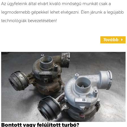
Az ügyfeleink által elvárt kiváló minőségű munkát csak a
legmodernebb gépekkel lehet elvégezni. Élen járunk a legújabb
technológiák bevezetésében!
Tovább
Bontott vagy felújított turbó?