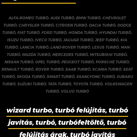
ALFA-ROMEO TURBÓ
,
AUDI TURBÓ
,
BMW TURBÓ
,
CHEVROLET
TURBÓ
,
CHRYSLER TURBÓ
,
CITROEN TURBÓ
,
DACIA TURBÓ
,
DODGE
TURBÓ
,
FIAT TURBÓ
,
FORD TURBÓ
,
HONDA TURBÓ
,
HYUNDAI TURBÓ
,
ISUZU TURBÓ
,
IVECO TURBÓ
,
JAGUAR TURBÓ
,
JEEP TURBÓ
,
KIA
TURBÓ
,
LANCIA TURBÓ
,
LAND-ROVER TURBÓ
,
LEXUS TURBÓ
,
MAN
TURBÓ
,
MAZDA TURBÓ
,
MERCEDES TURBÓ
,
MITSUBISHI TURBÓ
,
NISSAN TURBÓ
,
OPEL TURBÓ
,
PEUGEOT TURBÓ
,
PORSCHE TURBÓ
,
RENAULT TURBÓ
,
ROVER TURBÓ
,
SAAB TURBÓ
,
SCANIA TURBÓ
,
SEAT
TURBÓ
,
SKODA TURBÓ
,
SMART TURBÓ
,
SSANGYONG TURBÓ
,
SUBARU
TURBÓ
,
SUZUKI TURBÓ
,
TATA TURBÓ
,
TOYOTA TURBÓ
,
VOLKSWAGEN
TURBÓ
,
VOLVO TURBÓ
wizard turbo, turbó felújítás, turbó
javítás, turbó, turbófeltöltő, turbó
felújítás árak, turbó javítás