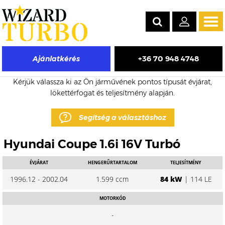
Tog
navi
+36 70 948 4748
Ajánlatkérés
Hyundai Coupe eladó turbó árak
Kérjük válassza ki az Ön járművének pontos típusát évjárat,
lökettérfogat és teljesítmény alapján.
Segítség a választáshoz
Hyundai Coupe 1.6i 16V Turbó
ÉVJÁRAT
HENGERŰRTARTALOM
TELJESÍTMÉNY
1996.12 - 2002.04
1.599 ccm
84 kW
| 114 LE
MOTORKÓD
-