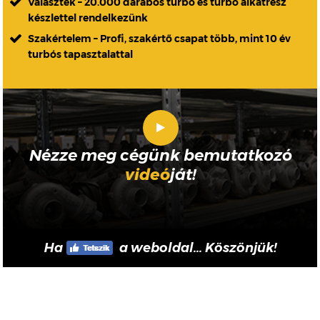
Választék – 20.000 darabos turbó és turbó alkatrész
készlettel rendelkezünk
Szakértelem – Profi, szakértő csapat több, mint 10 év
turbós tapasztalattal
Nézze meg cégünk bemutatkozó
videó
ját!
Ha
a weboldal... Köszönjük!