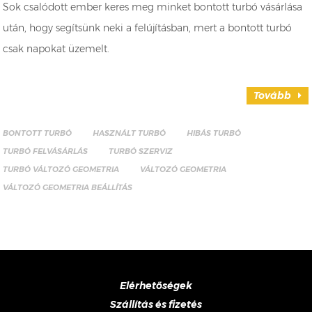
Sok csalódott ember keres meg minket bontott turbó vásárlása
után, hogy segítsünk neki a felújításban, mert a bontott turbó
csak napokat üzemelt.
Tovább
BONTOTT TURBÓ
HASZNÁLT TURBÓ
HIBÁS TURBÓ
TURBÓ FELVÁSÁRLÁS
TURBÓ SZERVIZ
TURBÓ VÁLTOZÓ GEOMETRIA
VÁLTOZÓ GEOMETRIA
VÁLTOZÓ GEOMETRIA BEÁLLÍTÁS
Elérhetőségek
Szállítás és fizetés