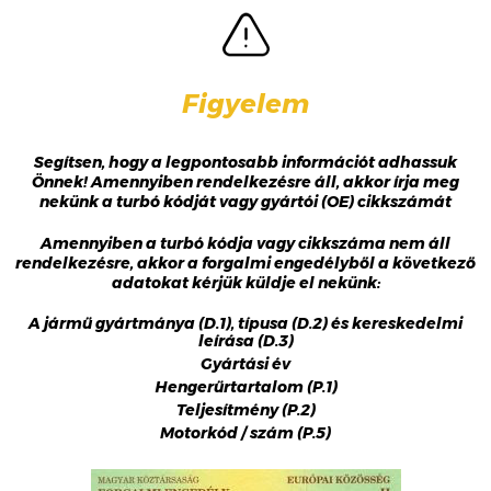
Figyelem
Segítsen, hogy a legpontosabb információt adhassuk
Önnek! Amennyiben rendelkezésre áll, akkor írja meg
nekünk a turbó kódját vagy gyártói (OE) cikkszámát
Amennyiben a turbó kódja vagy cikkszáma nem áll
rendelkezésre, akkor a forgalmi engedélyből a következő
adatokat kérjük küldje el nekünk:
A jármű gyártmánya (D.1), típusa (D.2) és kereskedelmi
leírása (D.3)
Gyártási év
Hengerűrtartalom (P.1)
Teljesítmény (P.2)
Motorkód / szám (P.5)