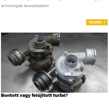
technológiák bevezetésében!
Tovább
Bontott vagy felújított turbó?