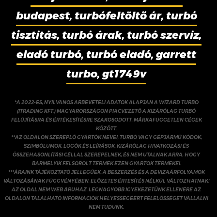
budapest, turbófeltöltő ár, turbó
tisztítás, turbó árak, turbó szervíz,
eladó turbó, turbó eladó, garrett
turbo, gt1749v
*A 2022-ES, NYÍLVÁNOS ÁRBEVÉTELI ADATOK ALAPJÁN A WIZARD TURBO
(ITRADING KFT.) MAGYARORSZÁGON PIACVEZETŐ A KIZÁRÓLAG TURBÓ
FELÚJÍTÁSRA ÉS ÉRTÉKESÍTÉSRE SZAKOSODOTT, MÁRKAFÜGGETLEN CÉGEK
KÖZÖTT.
**AZ OLDALON SZEREPLŐ GYÁRTÓK NEVEI, TURBÓ VAGY GÉPJÁRMŰ KÓDOK,
SZIMBÓLUMOK, LOGÓK ÉS LEÍRÁSOK, KIZÁRÓLAG HIVATKOZÁSI ÉS
ÖSSZEHASONLÍTÁSI CÉLLAL SZEREPELNEK, ÉS NEM UTALNAK ARRA, HOGY
BÁRMELYIK FELSOROLT TERMÉK EZEN GYÁRTÓK TERMÉKEI.
***ÁRAINK TÁJÉKOZTATÓ JELLEGŰEK, A BESZERZÉS ÉS A DEVIZAÁRFOLYAMOK
VÁLTOZÁSÁNAK FÜGGVÉNYÉBEN, ELŐZETES ÉRTESÍTÉS NÉLKÜL VÁLTOZHATNAK!
AZ OLDAL NEM WEB ÁRUHÁZ. LEGNAGYOBB IGYEKEZETÜNK ELLENÉRE AZ
OLDALON TALÁLHATÓ INFORMÁCIÓK HELYESSÉGÉÉRT FELELŐSSÉGET VÁLLALNI
NEM TUDUNK.