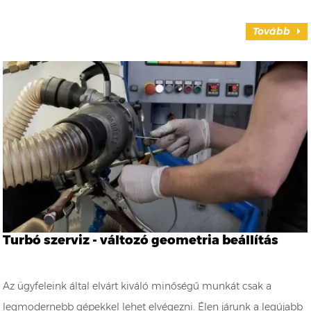
Tovább
Turbó szerviz - változó geometria beállítás
Az ügyfeleink által elvárt kiváló minőségű munkát csak a
legmodernebb gépekkel lehet elvégezni. Élen járunk a legújabb