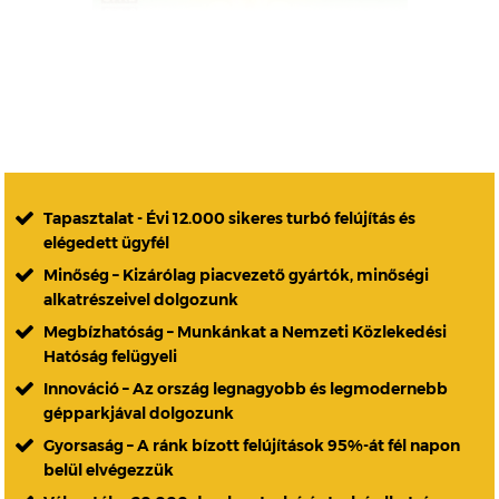
Tapasztalat - Évi 12.000 sikeres turbó felújítás és
elégedett ügyfél
Minőség – Kizárólag piacvezető gyártók, minőségi
alkatrészeivel dolgozunk
Megbízhatóság – Munkánkat a Nemzeti Közlekedési
Hatóság felügyeli
Innováció – Az ország legnagyobb és legmodernebb
gépparkjával dolgozunk
Gyorsaság – A ránk bízott felújítások 95%-át fél napon
belül elvégezzük