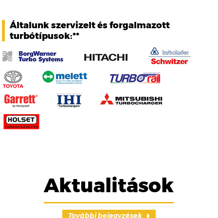
Általunk szervizelt és forgalmazott
turbótípusok:**
Aktualitások
További bejegyzések