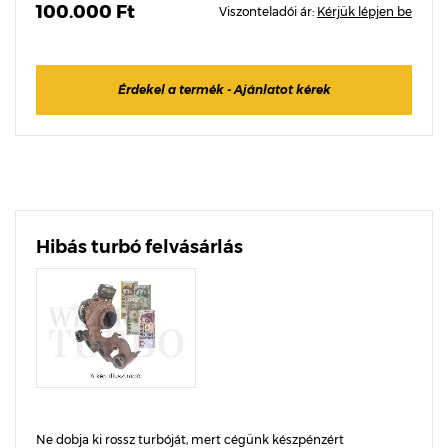
100.000 Ft
Viszonteladói ár:
Kérjük lépjen be
Érdekel a termék - Ajánlatot kérek
Hibás turbó felvásárlás
Ne dobja ki rossz turbóját, mert cégünk készpénzért