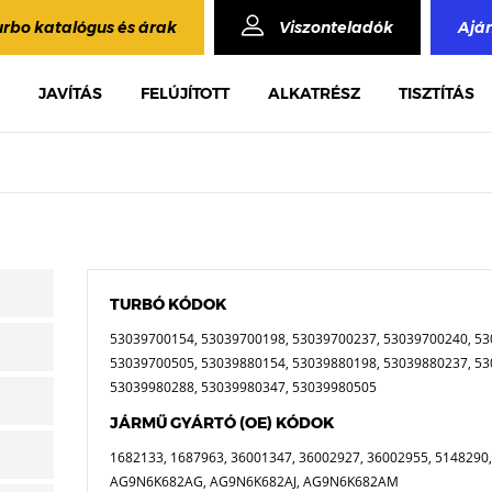
urbo katalógus és árak
Viszonteladók
Ajá
JAVÍTÁS
FELÚJÍTOTT
ALKATRÉSZ
TISZTÍTÁS
TURBÓ KÓDOK
53039700154, 53039700198, 53039700237, 53039700240, 53
53039700505, 53039880154, 53039880198, 53039880237, 53
53039980288, 53039980347, 53039980505
JÁRMŰ GYÁRTÓ (OE) KÓDOK
1682133, 1687963, 36001347, 36002927, 36002955, 514829
AG9N6K682AG, AG9N6K682AJ, AG9N6K682AM