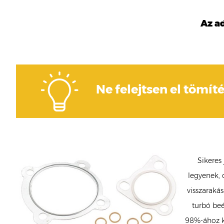
Az a
Ne felejtsen el tömíté
Sikeres
legyenek, 
visszarakás
turbó beé
98%-ához ké