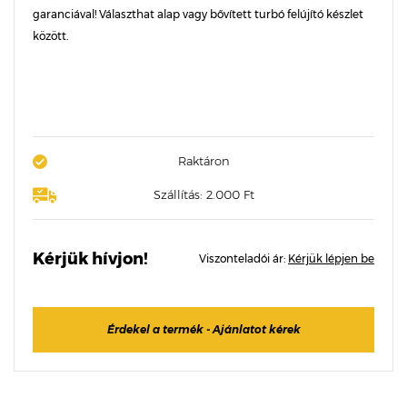
garanciával! Választhat alap vagy bővített turbó felújító készlet
között.
Raktáron
Szállítás: 2.000 Ft
Kérjük hívjon!
Viszonteladói ár:
Kérjük lépjen be
Érdekel a termék - Ajánlatot kérek