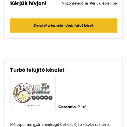
Kérjük hívjon!
Viszonteladói ár:
Kérjük lépjen be
Érdekel a termék - Ajánlatot kérek
Turbó felújító készlet
Garancia:
6 hó
Méretpontos, gyári minőségű turbó felújító készlet raktárról,