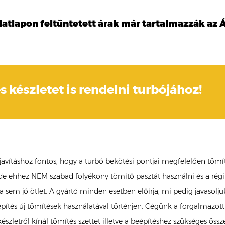
datlapon feltűntetett árak már tartalmazzák az Á
s készletet is rendelni turbójához!
 javításhoz fontos, hogy a turbó bekötési pontjai megfelelően tömí
de ehhez NEM szabad folyékony tömítő pasztát használni és a régi
a sem jó ötlet. A gyártó minden esetben előírja, mi pedig javasolju
pítés új tömítések használatával történjen. Cégünk a forgalmazott
szletről kínál tömítés szettet illetve a beépítéshez szükséges össz