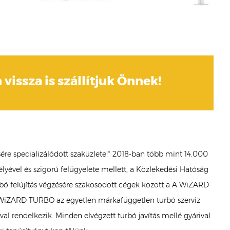
 vissza is szállítjuk Önnek!
ére specializálódott szaküzlete!* 2018-ban több mint 14.000
lyével és szigorú felügyelete mellett, a Közlekedési Hatóság
Turbó felújítás végzésére szakosodott cégek között a A WiZARD
a WiZARD TURBO az egyetlen márkafüggetlen turbó szerviz
l rendelkezik. Minden elvégzett turbó javítás mellé gyárival