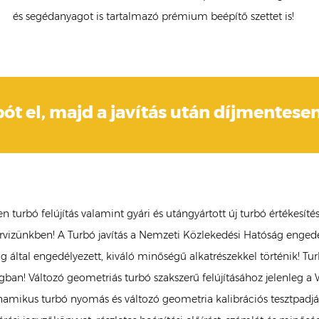
és segédanyagot is tartalmazó prémium beépítő szettet is!
bót el, majd a javítás után díjmentesen
bó felújítás valamint gyári és utángyártott új turbó értékesítés
szervizünkben! A Turbó javítás a Nemzeti Közlekedési Hatóság engedé
tóság által engedélyezett, kiváló minőségű alkatrészekkel történik! 
an! Változó geometriás turbó szakszerű felújításához jelenleg 
mikus turbó nyomás és változó geometria kalibrációs tesztpadjáva