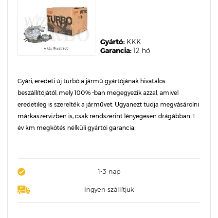
Gyártó:
KKK
Garancia:
12 hó
Gyári, eredeti új turbó a jármű gyártójának hivatalos
beszállítójától, mely 100% -ban megegyezik azzal, amivel
eredetileg is szerelték a járművet. Ugyanezt tudja megvásárolni
márkaszervizben is, csak rendszerint lényegesen drágábban. 1
év km megkötés nélküli gyártói garancia.
1-3 nap
Ingyen szállítjuk