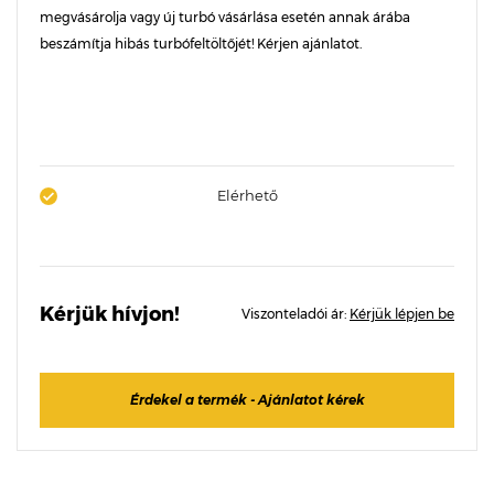
megvásárolja vagy új turbó vásárlása esetén annak árába
beszámítja hibás turbófeltöltőjét! Kérjen ajánlatot.
Elérhető
Kérjük hívjon!
Viszonteladói ár:
Kérjük lépjen be
Érdekel a termék - Ajánlatot kérek