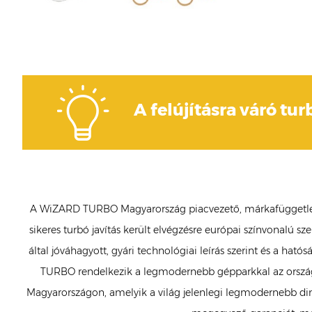
A felújításra váró tur
A WiZARD TURBO Magyarország piacvezető, márkafüggetlen tur
sikeres turbó javítás került elvégzésre európai színvonalú 
által jóváhagyott, gyári technológiai leírás szerint és a ha
TURBO rendelkezik a legmodernebb gépparkkal az országb
Magyarországon, amelyik a világ jelenlegi legmodernebb dina