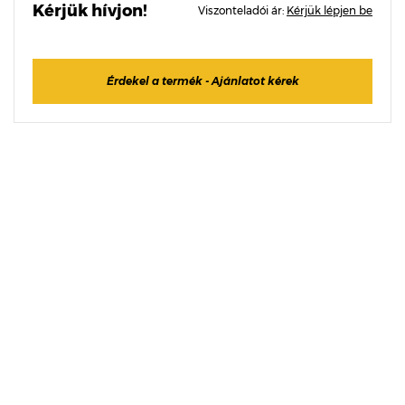
Kérjük hívjon!
Viszonteladói ár:
Kérjük lépjen be
Érdekel a termék - Ajánlatot kérek