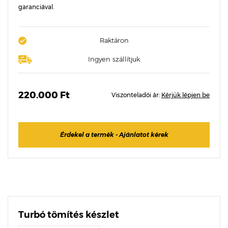
garanciával.
Raktáron
Ingyen szállítjuk
220.000 Ft
Viszonteladói ár:
Kérjük lépjen be
Érdekel a termék - Ajánlatot kérek
Turbó tömítés készlet