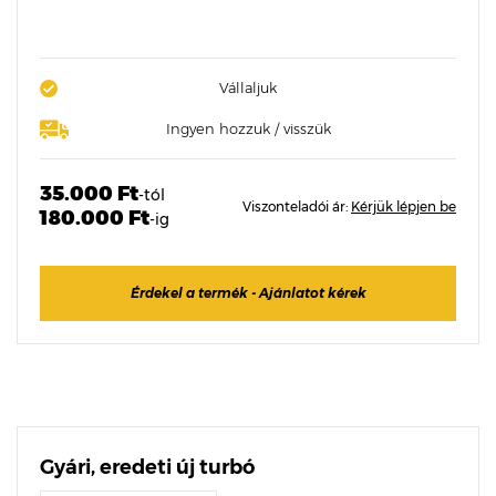
Vállaljuk
Ingyen hozzuk / visszük
35.000 Ft
-tól
Viszonteladói ár:
Kérjük lépjen be
180.000 Ft
-ig
Érdekel a termék - Ajánlatot kérek
Gyári, eredeti új turbó