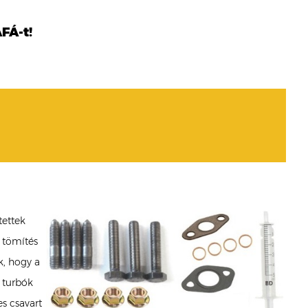
FÁ-t!
tettek
 tömítés
k, hogy a
 turbók
es csavart