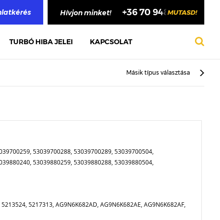
+36 70 948 4748
nlatkérés
Hívjon minket!
MUTASD!
TURBÓ HIBA JELEI
KAPCSOLAT
Másik típus választása
039700259, 53039700288, 53039700289, 53039700504,
039880240, 53039880259, 53039880288, 53039880504,
0, 5213524, 5217313, AG9N6K682AD, AG9N6K682AE, AG9N6K682AF,