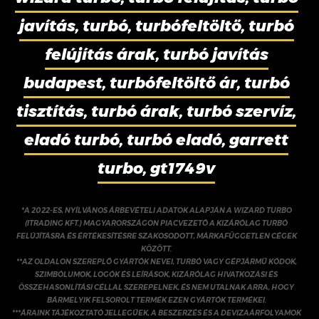
javítás, turbó, turbófeltöltő, turbó
felújítás árak, turbó javítás
budapest, turbófeltöltő ár, turbó
tisztítás, turbó árak, turbó szervíz,
eladó turbó, turbó eladó, garrett
turbo, gt1749v
*A 2022-ES, NYÍLVÁNOS ÁRBEVÉTELI ADATOK ALAPJÁN A WIZARD TURBO
(ITRADING KFT.) MAGYARORSZÁGON PIACVEZETŐ A KIZÁRÓLAG TURBÓ
FELÚJÍTÁSRA ÉS ÉRTÉKESÍTÉSRE SZAKOSODOTT, MÁRKAFÜGGETLEN CÉGEK
KÖZÖTT.
**AZ OLDALON SZEREPLŐ GYÁRTÓK NEVEI, TURBÓ VAGY GÉPJÁRMŰ KÓDOK,
SZIMBÓLUMOK, LOGÓK ÉS LEÍRÁSOK, KIZÁRÓLAG HIVATKOZÁSI ÉS
ÖSSZEHASONLÍTÁSI CÉLLAL SZEREPELNEK, ÉS NEM UTALNAK ARRA, HOGY
BÁRMELYIK FELSOROLT TERMÉK EZEN GYÁRTÓK TERMÉKEI.
***ÁRAINK TÁJÉKOZTATÓ JELLEGŰEK, A BESZERZÉS ÉS A DEVIZAÁRFOLYAMOK