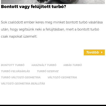
Bontott vagy felújított turbó?
Sok csalódott ember keres meg minket bontott turbó vásárlása
után, hogy segítsünk neki a felújításban, mert a bontott turbó
csak napokat üzemelt.
Tovább
BONTOTT TURBÓ
HASZNÁLT TURBÓ
HIBÁS TURBÓ
TURBÓ FELVÁSÁRLÁS
TURBÓ SZERVIZ
TURBÓ VÁLTOZÓ GEOMETRIA
VÁLTOZÓ GEOMETRIA
VÁLTOZÓ GEOMETRIA BEÁLLÍTÁS