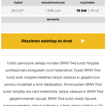
ÉVJÁRAT
HENGERŰRTARTALOM
TELJESÍTMÉNY
2012.07 -
1.598 ccm
70 kW
| 95 LE
MOTORKÓD
-
Részletes adatlap és árak
Turbó szervizünk vállalja minden BMW 114d turbó felújítás
professzinális elvégzését rövid határidővel. Eladó BMW 114d
turbó árak megtekintéséhez kérjük válassza ki gépjárműve
pontos modelljét a fenti táblázatból. Amennyiben BMW 114d
turbó felújítás ára iránt érdeklődik, kérjük válassza ki BMW 114d
gépjárművének típusát. BMW 114d turbó eladó típusok
megismeréséhez, kérjük kattintson a fenti jármű listából az Ön