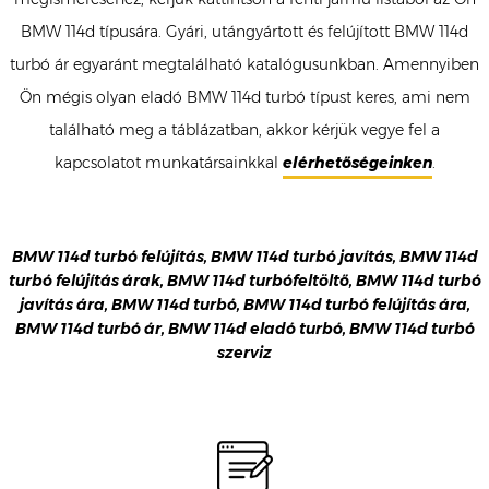
BMW 114d típusára. Gyári, utángyártott és felújított BMW 114d
turbó ár egyaránt megtalálható katalógusunkban. Amennyiben
Ön mégis olyan eladó BMW 114d turbó típust keres, ami nem
található meg a táblázatban, akkor kérjük vegye fel a
kapcsolatot munkatársainkkal
elérhetőségeinken
.
BMW 114d turbó felújítás, BMW 114d turbó javítás, BMW 114d
turbó felújítás árak, BMW 114d turbófeltöltő, BMW 114d turbó
javítás ára, BMW 114d turbó, BMW 114d turbó felújítás ára,
BMW 114d turbó ár, BMW 114d eladó turbó, BMW 114d turbó
szerviz