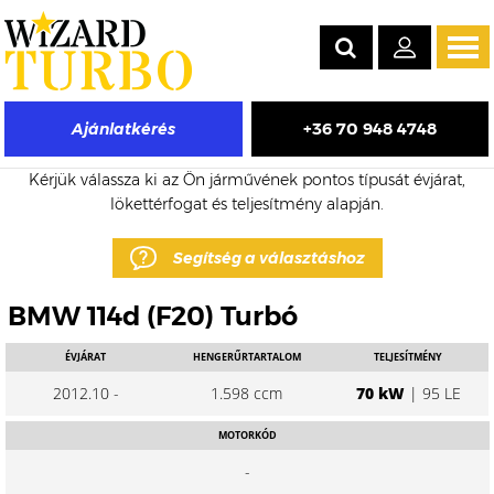
Tog
navi
+36 70 948 4748
Ajánlatkérés
BMW 114d eladó turbó árak
Kérjük válassza ki az Ön járművének pontos típusát évjárat,
lökettérfogat és teljesítmény alapján.
Segítség a választáshoz
BMW 114d (F20) Turbó
ÉVJÁRAT
HENGERŰRTARTALOM
TELJESÍTMÉNY
2012.10 -
1.598 ccm
70 kW
| 95 LE
MOTORKÓD
-