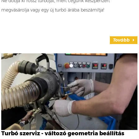
Ne dobja ki rossz turbóját, mert cégünk készpénzért
megvásárolja vagy egy új turbó árába beszámítja!
Tovább
Turbó szerviz - változó geometria beállítás