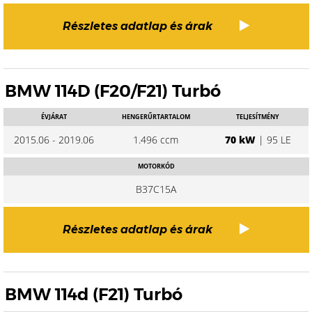
Részletes adatlap és árak
BMW 114D (F20/F21) Turbó
ÉVJÁRAT
HENGERŰRTARTALOM
TELJESÍTMÉNY
2015.06 - 2019.06
1.496 ccm
70 kW
| 95 LE
MOTORKÓD
B37C15A
Részletes adatlap és árak
BMW 114d (F21) Turbó