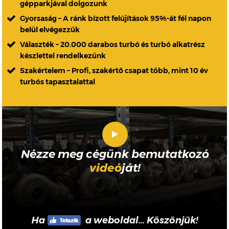
gépparkjával dolgozunk
Gyorsaság – A ránk bízott felújítások 95%-át fél napon
belül elvégezzük
Választék – 20.000 darabos turbó és turbó alkatrész
készlettel rendelkezünk
Szakértelem – Profi, szakértő csapat több, mint 10 év
turbós tapasztalattal
Nézze meg cégünk bemutatkozó
videó
ját!
Ha
a weboldal... Köszönjük!