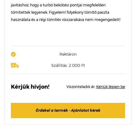
javításhoz, hogy a turbó bekötési pontjai megfelelően
tömítettek legyenek. Figyelem! folyékony tömítő paszta
használata és a régi tömítés visszarakása nem megengedett!
Raktáron
Szállítás: 2.000 Ft
Kérjük hívjon!
Viszonteladói ár:
Kérjük lépjen be
Érdekel a termék - Ajánlatot kérek