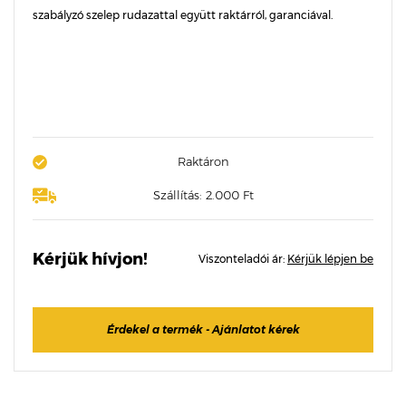
szabályzó szelep rudazattal együtt raktárról, garanciával.
Raktáron
Szállítás: 2.000 Ft
Kérjük hívjon!
Viszonteladói ár:
Kérjük lépjen be
Érdekel a termék - Ajánlatot kérek