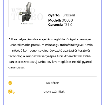
Gyártó:
Turborail
Modell:
00030
Garancia:
12 hó
Állítsa helyre járműve erejét és megbízhatóságát az európai
Turborail márka prémium minőségű turbófeltöltőjével. Kiváló
minőségű komponensek, iparágvezető gyártási és tesztelési
technológia, mindez versenyképes áron. Az eredetivel 100%-
ban csereszavatos új turbó, 1 év km megkötés nélküli gyártói
garanciával.
Raktáron
Ingyen szállítjuk