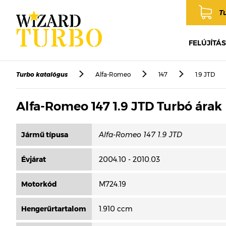
T
FELÚJÍTÁS
Turbo katalógus
Alfa-Romeo
147
1.9 JTD
Alfa-Romeo 147 1.9 JTD Turbó árak
Jármű típusa
Évjárat
2004.10 - 2010.03
Motorkód
M724.19
Hengerűrtartalom
1.910 ccm