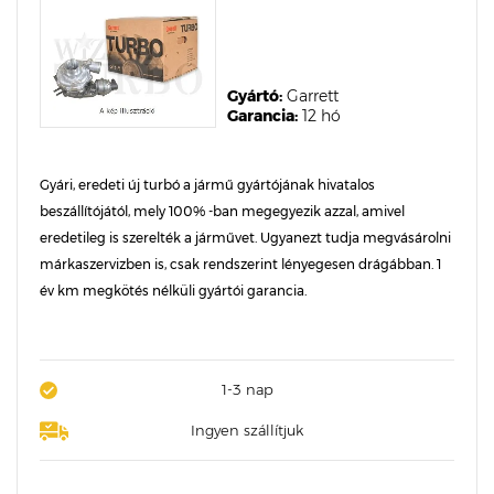
Gyártó:
Garrett
Garancia:
12 hó
Gyári, eredeti új turbó a jármű gyártójának hivatalos
beszállítójától, mely 100% -ban megegyezik azzal, amivel
eredetileg is szerelték a járművet. Ugyanezt tudja megvásárolni
márkaszervizben is, csak rendszerint lényegesen drágábban. 1
év km megkötés nélküli gyártói garancia.
1-3 nap
Ingyen szállítjuk