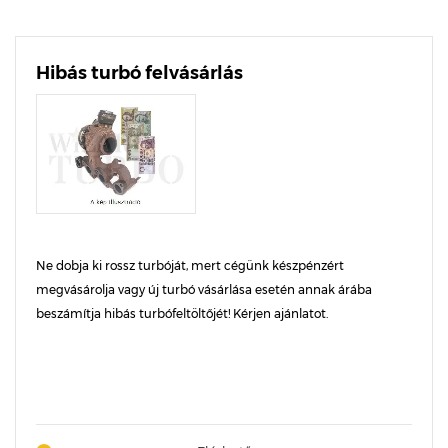
Hibás turbó felvásárlás
Ne dobja ki rossz turbóját, mert cégünk készpénzért
megvásárolja vagy új turbó vásárlása esetén annak árába
beszámítja hibás turbófeltöltőjét! Kérjen ajánlatot.