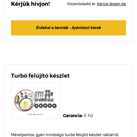
Kérjük hívjon!
Viszonteladói ár:
Kérjük lépjen be
Érdekel a termék - Ajánlatot kérek
Turbó felújító készlet
Garancia:
6 hó
Méretpontos, gyári minőségű turbó felújító készlet raktárról,