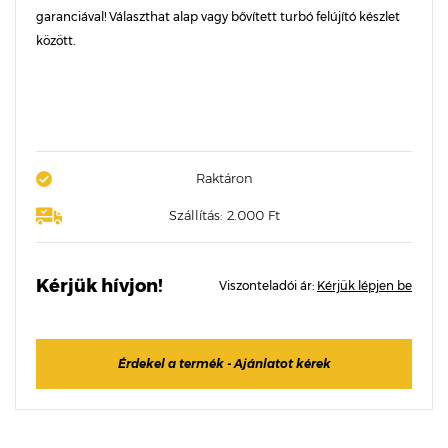
garanciával! Választhat alap vagy bővített turbó felújító készlet
között.
Raktáron
Szállítás: 2.000 Ft
Kérjük hívjon!
Viszonteladói ár:
Kérjük lépjen be
Érdekel a termék - Ajánlatot kérek