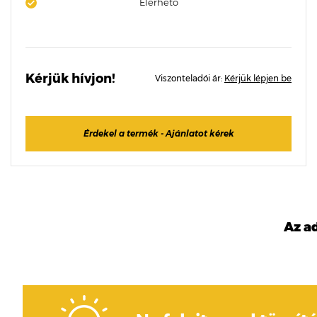
Elérhető
Kérjük hívjon!
Viszonteladói ár:
Kérjük lépjen be
Érdekel a termék - Ajánlatot kérek
Az a