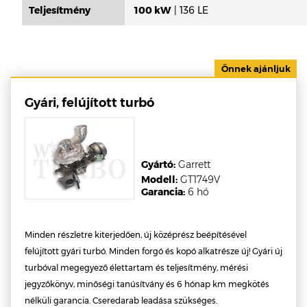
Teljesítmény
100 kW
| 136 LE
Gyári, felújított turbó
Gyártó:
Garrett
Modell:
GT1749V
Garancia:
6 hó
Minden részletre kiterjedően, új középrész beépítésével
felújított gyári turbó. Minden forgó és kopó alkatrésze új! Gyári új
turbóval megegyező élettartam és teljesítmény, mérési
jegyzőkönyv, minőségi tanúsítvány és 6 hónap km megkötés
nélküli garancia. Cseredarab leadása szükséges.