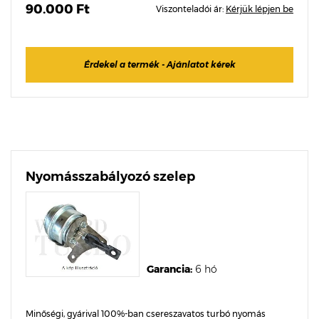
90.000 Ft
Viszonteladói ár:
Kérjük lépjen be
Érdekel a termék - Ajánlatot kérek
Nyomásszabályozó szelep
Garancia:
6 hó
Minőségi, gyárival 100%-ban csereszavatos turbó nyomás