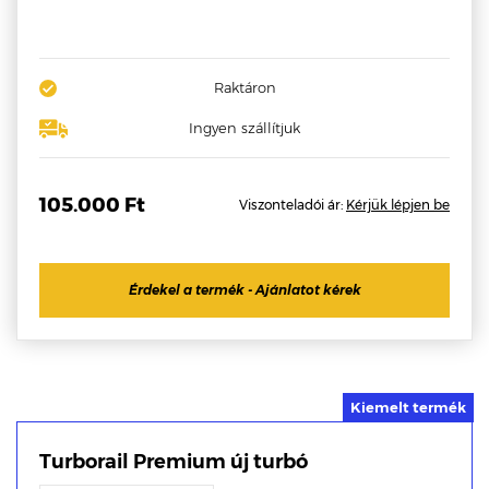
Raktáron
Ingyen szállítjuk
105.000 Ft
Viszonteladói ár:
Kérjük lépjen be
Érdekel a termék - Ajánlatot kérek
Turborail Premium új turbó