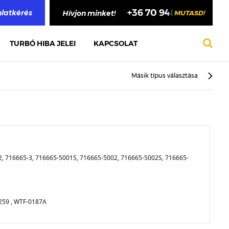
+36 70 948 4748
nlatkérés
Hívjon minket!
MUTASD!
TURBÓ HIBA JELEI
KAPCSOLAT
Másik típus választása
2, 716665-3, 716665-5001S, 716665-5002, 716665-5002S, 716665-
259 , WTF-0187A