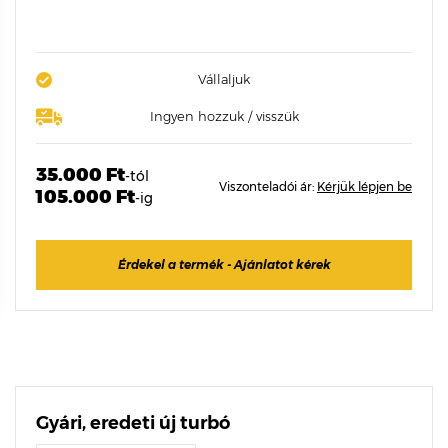
Vállaljuk
Ingyen hozzuk / visszük
35.000 Ft
-tól
Viszonteladói ár:
Kérjük lépjen be
105.000 Ft
-ig
Érdekel a termék - Ajánlatot kérek
Gyári, eredeti új turbó