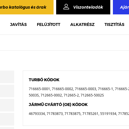
urbo katalógus és árak
Viszonteladók
Ajá
JAVÍTÁS
FELÚJÍTOTT
ALKATRÉSZ
TISZTÍTÁS
TURBÓ KÓDOK
716665-0001, 716665-0002, 716665-0003, 716665-1, 716665-
5003S, 712665-0002, 712665-2, 712665-5002S
JÁRMŰ GYÁRTÓ (OE) KÓDOK
46793334, 71783873, 71783875, 71785261, 55191934, 71785