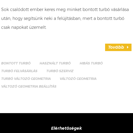
Sok csalódott ember keres meg minket bontott turbó vásárlása
után, hogy segítsünk neki a felújításban, mert a bontott turbó
csak napokat üzemelt.
Tovább
BONTOTT TURBÓ
HASZNÁLT TURBÓ
HIBÁS TURBÓ
TURBÓ FELVÁSÁRLÁS
TURBÓ SZERVIZ
TURBÓ VÁLTOZÓ GEOMETRIA
VÁLTOZÓ GEOMETRIA
VÁLTOZÓ GEOMETRIA BEÁLLÍTÁS
Elérhetőségek