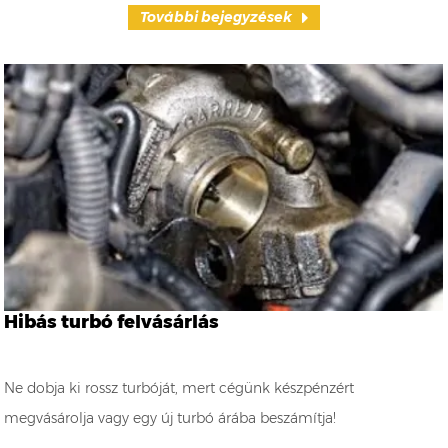
További bejegyzések
Hibás turbó felvásárlás
Ne dobja ki rossz turbóját, mert cégünk készpénzért
megvásárolja vagy egy új turbó árába beszámítja!