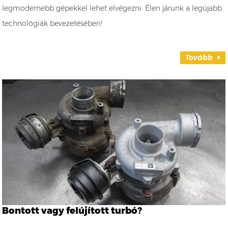
legmodernebb gépekkel lehet elvégezni. Élen járunk a legújabb
technológiák bevezetésében!
Tovább
Bontott vagy felújított turbó?