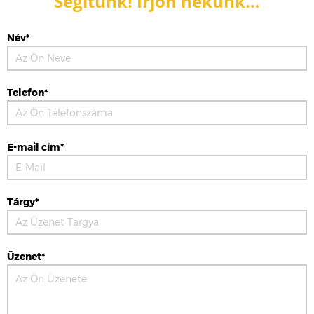
Segítünk! Írjon nekünk…
Név*
Telefon*
E-mail cím*
Tárgy*
Üzenet*