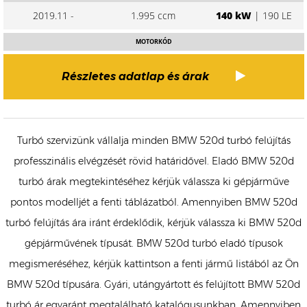
2019.11 -
1.995 ccm
140 kW
| 190 LE
MOTORKÓD
Részletes adatlap és árak
Turbó szervizünk vállalja minden BMW 520d turbó felújítás
professzinális elvégzését rövid határidővel. Eladó BMW 520d
turbó árak megtekintéséhez kérjük válassza ki gépjárműve
pontos modelljét a fenti táblázatból. Amennyiben BMW 520d
turbó felújítás ára iránt érdeklődik, kérjük válassza ki BMW 520d
gépjárművének típusát. BMW 520d turbó eladó típusok
megismeréséhez, kérjük kattintson a fenti jármű listából az Ön
BMW 520d típusára. Gyári, utángyártott és felújított BMW 520d
turbó ár egyaránt megtalálható katalógusunkban. Amennyiben