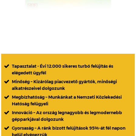
Tapasztalat - Évi 12.000 sikeres turbó felújítás és
elégedett ügyfél
Minőség – Kizárólag piacvezető gyártók, minőségi
alkatrészeivel dolgozunk
Megbízhatóság – Munkánkat a Nemzeti Közlekedési
Hatóság felügyeli
Innováció – Az ország legnagyobb és legmodernebb
gépparkjával dolgozunk
Gyorsaság – A ránk bízott felújítások 95%-át fél napon
belül elvégezzük