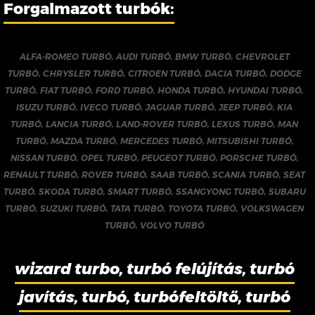
Forgalmazott turbók:
ALFA-ROMEO TURBÓ
,
AUDI TURBÓ
,
BMW TURBÓ
,
CHEVROLET
TURBÓ
,
CHRYSLER TURBÓ
,
CITROEN TURBÓ
,
DACIA TURBÓ
,
DODGE
TURBÓ
,
FIAT TURBÓ
,
FORD TURBÓ
,
HONDA TURBÓ
,
HYUNDAI TURBÓ
,
ISUZU TURBÓ
,
IVECO TURBÓ
,
JAGUAR TURBÓ
,
JEEP TURBÓ
,
KIA
TURBÓ
,
LANCIA TURBÓ
,
LAND-ROVER TURBÓ
,
LEXUS TURBÓ
,
MAN
TURBÓ
,
MAZDA TURBÓ
,
MERCEDES TURBÓ
,
MITSUBISHI TURBÓ
,
NISSAN TURBÓ
,
OPEL TURBÓ
,
PEUGEOT TURBÓ
,
PORSCHE TURBÓ
,
RENAULT TURBÓ
,
ROVER TURBÓ
,
SAAB TURBÓ
,
SCANIA TURBÓ
,
SEAT
TURBÓ
,
SKODA TURBÓ
,
SMART TURBÓ
,
SSANGYONG TURBÓ
,
SUBARU
TURBÓ
,
SUZUKI TURBÓ
,
TATA TURBÓ
,
TOYOTA TURBÓ
,
VOLKSWAGEN
TURBÓ
,
VOLVO TURBÓ
wizard turbo, turbó felújítás, turbó
javítás, turbó, turbófeltöltő, turbó