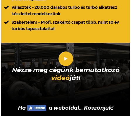
Választék – 20.000 darabos turbó és turbó alkatrész
készlettel rendelkezünk
Szakértelem – Profi, szakértő csapat több, mint 10 év
turbós tapasztalattal
Nézze meg cégünk bemutatkozó
videó
ját!
Ha
a weboldal... Köszönjük!