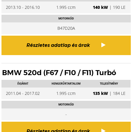
2013.10 - 2016.10
1.995 ccm
140 kW
| 190 LE
MOTORKÓD
B47D20A
Részletes adatlap és árak
BMW 520d (F67 / F10 / F11) Turbó
ÉVJÁRAT
HENGERŰRTARTALOM
TELJESÍTMÉNY
2011.04 - 2017.02
1.995 ccm
135 kW
| 184 LE
MOTORKÓD
-
Részletes adatlap és árak