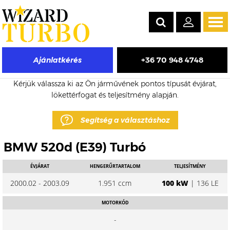
Tog
navi
+36 70 948 4748
Ajánlatkérés
BMW 520d eladó turbó árak
Kérjük válassza ki az Ön járművének pontos típusát évjárat,
lökettérfogat és teljesítmény alapján.
Segítség a választáshoz
BMW 520d (E39) Turbó
ÉVJÁRAT
HENGERŰRTARTALOM
TELJESÍTMÉNY
2000.02 - 2003.09
1.951 ccm
100 kW
| 136 LE
MOTORKÓD
-