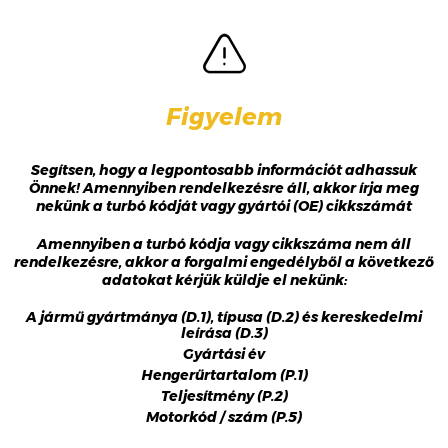
Figyelem
Segítsen, hogy a legpontosabb információt adhassuk
Önnek! Amennyiben rendelkezésre áll, akkor írja meg
nekünk a turbó kódját vagy gyártói (OE) cikkszámát
Amennyiben a turbó kódja vagy cikkszáma nem áll
rendelkezésre, akkor a forgalmi engedélyből a következő
adatokat kérjük küldje el nekünk:
A jármű gyártmánya (D.1), típusa (D.2) és kereskedelmi
leírása (D.3)
Gyártási év
Hengerűrtartalom (P.1)
Teljesítmény (P.2)
Motorkód / szám (P.5)