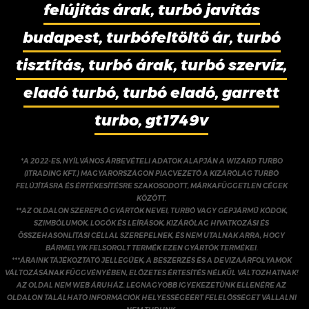
felújítás árak, turbó javítás
budapest, turbófeltöltő ár, turbó
tisztítás, turbó árak, turbó szervíz,
eladó turbó, turbó eladó, garrett
turbo, gt1749v
*A 2022-ES, NYÍLVÁNOS ÁRBEVÉTELI ADATOK ALAPJÁN A WIZARD TURBO
(ITRADING KFT.) MAGYARORSZÁGON PIACVEZETŐ A KIZÁRÓLAG TURBÓ
FELÚJÍTÁSRA ÉS ÉRTÉKESÍTÉSRE SZAKOSODOTT, MÁRKAFÜGGETLEN CÉGEK
KÖZÖTT.
**AZ OLDALON SZEREPLŐ GYÁRTÓK NEVEI, TURBÓ VAGY GÉPJÁRMŰ KÓDOK,
SZIMBÓLUMOK, LOGÓK ÉS LEÍRÁSOK, KIZÁRÓLAG HIVATKOZÁSI ÉS
ÖSSZEHASONLÍTÁSI CÉLLAL SZEREPELNEK, ÉS NEM UTALNAK ARRA, HOGY
BÁRMELYIK FELSOROLT TERMÉK EZEN GYÁRTÓK TERMÉKEI.
***ÁRAINK TÁJÉKOZTATÓ JELLEGŰEK, A BESZERZÉS ÉS A DEVIZAÁRFOLYAMOK
VÁLTOZÁSÁNAK FÜGGVÉNYÉBEN, ELŐZETES ÉRTESÍTÉS NÉLKÜL VÁLTOZHATNAK!
AZ OLDAL NEM WEB ÁRUHÁZ. LEGNAGYOBB IGYEKEZETÜNK ELLENÉRE AZ
OLDALON TALÁLHATÓ INFORMÁCIÓK HELYESSÉGÉÉRT FELELŐSSÉGET VÁLLALNI