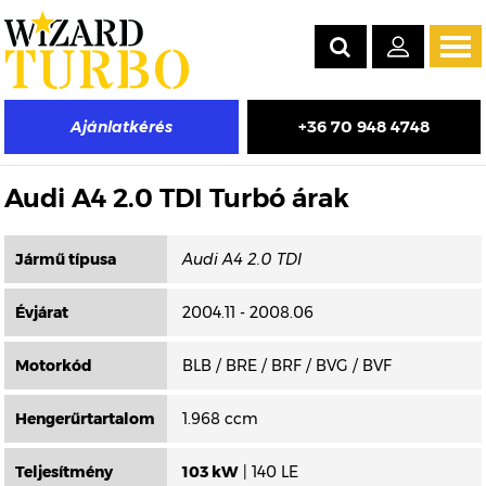
Tog
navi
+36 70 948 4748
Ajánlatkérés
Másik típus választása
Audi A4 2.0 TDI Turbó árak
Jármű típusa
Évjárat
2004.11 - 2008.06
Motorkód
BLB / BRE / BRF / BVG / BVF
Hengerűrtartalom
1.968 ccm
Teljesítmény
103 kW
| 140 LE