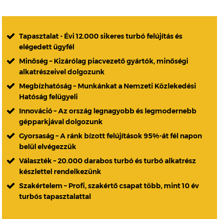
Tapasztalat - Évi 12.000 sikeres turbó felújítás és
elégedett ügyfél
Minőség – Kizárólag piacvezető gyártók, minőségi
alkatrészeivel dolgozunk
Megbízhatóság – Munkánkat a Nemzeti Közlekedési
Hatóság felügyeli
Innováció – Az ország legnagyobb és legmodernebb
gépparkjával dolgozunk
Gyorsaság – A ránk bízott felújítások 95%-át fél napon
belül elvégezzük
Választék – 20.000 darabos turbó és turbó alkatrész
készlettel rendelkezünk
Szakértelem – Profi, szakértő csapat több, mint 10 év
turbós tapasztalattal