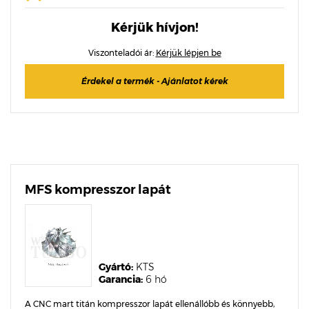
Kérjük hívjon!
Viszonteladói ár:
Kérjük lépjen be
Érdekel a termék - Ajánlatot kérek
MFS kompresszor lapát
Gyártó:
KTS
Garancia:
6 hó
A CNC mart titán kompresszor lapát ellenállóbb és könnyebb,