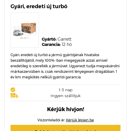
Gyári, eredeti új turbó
Gyártó:
Garrett
Garancia:
12 hó
Gyári, eredeti új turbó a jármű gyártójának hivatalos
beszállítójától, mely 100% -ban megegyezik azzal, amivel
eredetileg is szerelték a járművet. Ugyanezt tudja megvásárolni
márkaszervizben is, csak rendszerint lényegesen drágábban. 1
év km megkötés nélküli gyártói garancia.
1-3 nap
Ingyen szállítjuk
Kérjük hívjon!
Viszonteladói ár:
Kérjük lépjen be