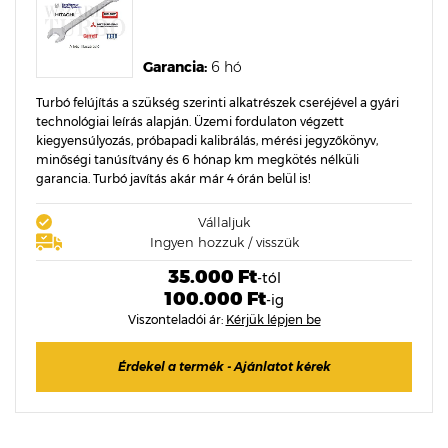
Garancia:
6 hó
Turbó felújítás a szükség szerinti alkatrészek cseréjével a gyári
technológiai leírás alapján. Üzemi fordulaton végzett
kiegyensúlyozás, próbapadi kalibrálás, mérési jegyzőkönyv,
minőségi tanúsítvány és 6 hónap km megkötés nélküli
garancia. Turbó javítás akár már 4 órán belül is!
Vállaljuk
Ingyen hozzuk / visszük
35.000 Ft
-tól
100.000 Ft
-ig
Viszonteladói ár:
Kérjük lépjen be
Érdekel a termék - Ajánlatot kérek