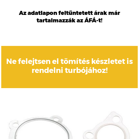
Az adatlapon feltűntetett árak már
tartalmazzák az ÁFÁ-t!
Ne felejtsen el tömítés készletet is
rendelni turbójához!