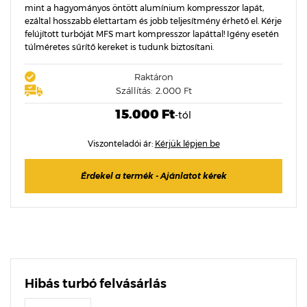
mint a hagyományos öntött alumínium kompresszor lapát,
ezáltal hosszabb élettartam és jobb teljesítmény érhető el. Kérje
felújított turbóját MFS mart kompresszor lapáttal! Igény esetén
túlméretes sűrítő kereket is tudunk biztosítani.
Raktáron
Szállítás: 2.000 Ft
15.000 Ft
-tól
Viszonteladói ár:
Kérjük lépjen be
Érdekel a termék - Ajánlatot kérek
Hibás turbó felvásárlás