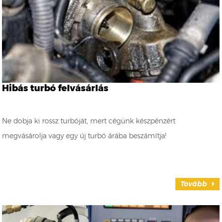
Hibás turbó felvásárlás
Ne dobja ki rossz turbóját, mert cégünk készpénzért
megvásárolja vagy egy új turbó árába beszámítja!
Tovább