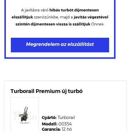
Turborail Premium új turbó
Gyártó:
Turborail
Modell:
00354
Garancia:
12 hó