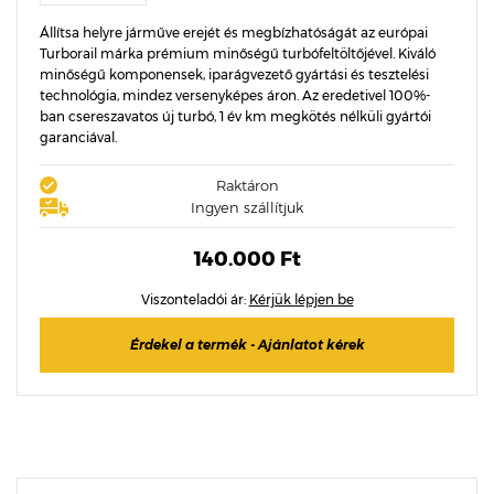
Állítsa helyre járműve erejét és megbízhatóságát az európai
Turborail márka prémium minőségű turbófeltöltőjével. Kiváló
minőségű komponensek, iparágvezető gyártási és tesztelési
technológia, mindez versenyképes áron. Az eredetivel 100%-
ban csereszavatos új turbó, 1 év km megkötés nélküli gyártói
garanciával.
Raktáron
Ingyen szállítjuk
140.000 Ft
Viszonteladói ár:
Kérjük lépjen be
Érdekel a termék - Ajánlatot kérek