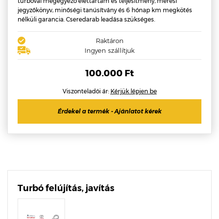
turbóval megegyező élettartam és teljesítmény, mérési
jegyzőkönyv, minőségi tanúsítvány és 6 hónap km megkötés
nélküli garancia. Cseredarab leadása szükséges.
Raktáron
Ingyen szállítjuk
100.000 Ft
Viszonteladói ár:
Kérjük lépjen be
Érdekel a termék - Ajánlatot kérek
Turbó felújítás, javítás