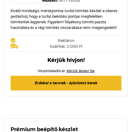
Modell:
WTT-0033
Kiváló minőségű, méretpontos turbó tömítés készlet a sikeres
javításhoz, hogy a turbó bekötési pontjai megfelelően
tömítettek legyenek. Figyelem! folyékony tömítő paszta
használata és a régi tömítés visszarakása nem megengedett!
Raktáron
Szállítás: 2.000 Ft
Kérjük hívjon!
Viszonteladói ár:
Kérjük lépjen be
Érdekel a termék - Ajánlatot kérek
Prémium beépítő készlet