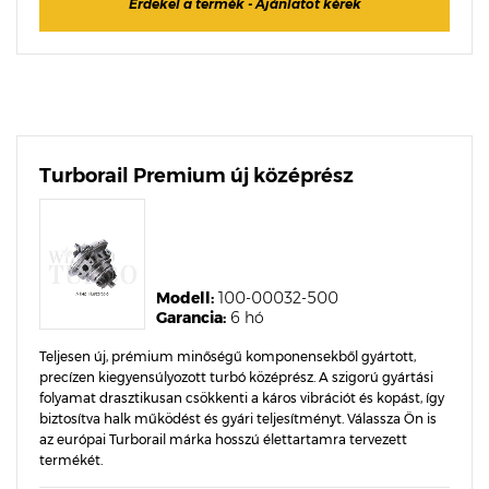
Érdekel a termék - Ajánlatot kérek
Turborail Premium új középrész
Modell:
100-00032-500
Garancia:
6 hó
Teljesen új, prémium minőségű komponensekből gyártott,
precízen kiegyensúlyozott turbó középrész. A szigorú gyártási
folyamat drasztikusan csökkenti a káros vibrációt és kopást, így
biztosítva halk működést és gyári teljesítményt. Válassza Ön is
az európai Turborail márka hosszú élettartamra tervezett
termékét.