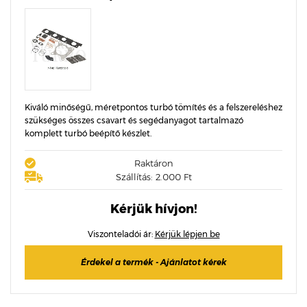
Kiváló minőségű, méretpontos turbó tömítés és a felszereléshez
szükséges összes csavart és segédanyagot tartalmazó
komplett turbó beépítő készlet.
Raktáron
Szállítás: 2.000 Ft
Kérjük hívjon!
Viszonteladói ár:
Kérjük lépjen be
Érdekel a termék - Ajánlatot kérek