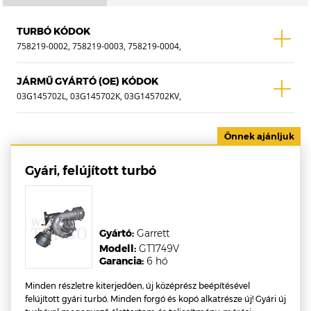
TURBÓ KÓDOK
758219-0002, 758219-0003, 758219-0004,
758219-0005, 758219-2, 758219-3, 758219-
4, 758219-5, 758219-5002S, 758219-5003S,
JÁRMŰ GYÁRTÓ (OE) KÓDOK
758219-5004S, 758219-5005S, 758219-
03G145702L, 03G145702K, 03G145702KV,
9004S, 53039880258
03G145702KX, 03G145702LV, 03G145702LX,
03G145702C, 03G145702CV, 03G145702CX,
03G145702F, 03G145702FV, 03G145702FX ,
WTF-0006B
Gyári, felújított turbó
Gyártó:
Garrett
Modell:
GT1749V
Garancia:
6 hó
Minden részletre kiterjedően, új középrész beépítésével
felújított gyári turbó. Minden forgó és kopó alkatrésze új! Gyári új