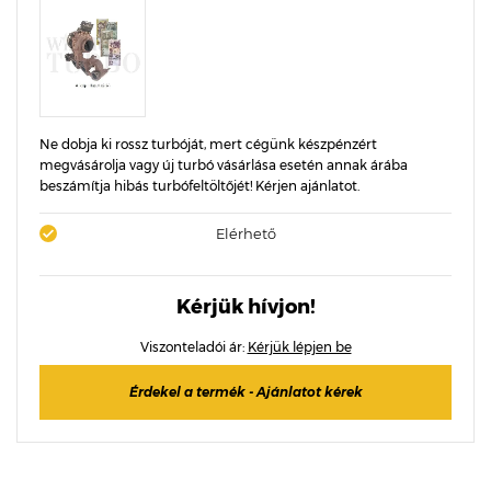
Ne dobja ki rossz turbóját, mert cégünk készpénzért
megvásárolja vagy új turbó vásárlása esetén annak árába
beszámítja hibás turbófeltöltőjét! Kérjen ajánlatot.
Elérhető
Kérjük hívjon!
Viszonteladói ár:
Kérjük lépjen be
Érdekel a termék - Ajánlatot kérek