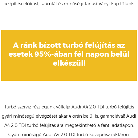
beépítési előírást, számlát és minőségi tanúsítványt kap tőlünk.
A ránk bízott turbó felújítás az
esetek 95%-ában fél napon belül
elkészül!
Turbó szerviz részlegünk vállalja Audi A4 2.0 TDI turbó felújítás
gyári minőségű elvégzését akár 4 órán belül is, garanciával! Audi
A4 2.0 TDI turbó felújítás ára megtekinthető a fenti adatlapon.
Gyári minőségű Audi A4 2.0 TDI turbó középrész raktáron.