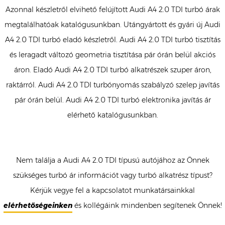
Azonnal készletről elvihető felújított Audi A4 2.0 TDI turbó árak
megtalálhatóak katalógusunkban. Utángyártott és gyári új Audi
A4 2.0 TDI turbó eladó készletről. Audi A4 2.0 TDI turbó tisztítás
és leragadt változó geometria tisztítása pár órán belül akciós
áron. Eladó Audi A4 2.0 TDI turbó alkatrészek szuper áron,
raktárról. Audi A4 2.0 TDI turbónyomás szabályzó szelep javítás
pár órán belül. Audi A4 2.0 TDI turbó elektronika javítás ár
elérhető katalógusunkban.
Nem találja a Audi A4 2.0 TDI típusú autójához az Önnek
szükséges turbó ár információt vagy turbó alkatrész típust?
Kérjük vegye fel a kapcsolatot munkatársainkkal
elérhetőségeinken
és kollégáink mindenben segítenek Önnek!