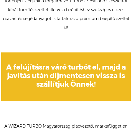
történjen. Cégünk a forgalmazott turbók 98%-ához készletről
kínál tömítés szettet illetve a beépítéshez szükséges összes
csavart és segédanyagot is tartalmazó prémium beépítő szettet
is!
A felújításra váró turbót el, majd a
javítás után díjmentesen vissza is
szállítjuk Önnek!
A WiZARD TURBO Magyarország piacvezető, márkafüggetlen