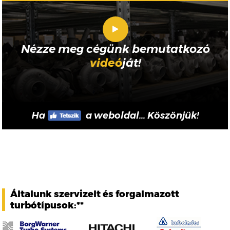
Nézze meg cégünk bemutatkozó
videó
ját!
Ha
a weboldal... Köszönjük!
Általunk szervizelt és forgalmazott
turbótípusok:**