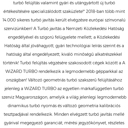
turbó felújítás valamint gyári és utángyártott új turbó
értékesítésére specializálódott szaküzlete!* 2018-ban több mint
14.000 sikeres turbó javítás került elvégzésre európai színvonalú
szervizünkben! A Turbó javítás a Nemzeti Közlekedési Hatóság
engedélyével és szigorú felügyelete mellett, a Közlekedési
Hatóság által jóváhagyott, gyári technológiai leírás szerint és a
hatóság által engedélyezett, kiváló minőségű alkatrészekkel
történik! Turbó felújítás végzésére szakosodott cégek között a A
WiZARD TURBO rendelkezik a legmodernebb gépparkkal az
országban! Változó geometriás turbó szakszerű felújításához
jelenleg a WiZARD TURBO az egyetlen márkafüggetlen turbó
szerviz Magyarországon, amelyik a világ jelenlegi legmodernebb
dinamikus turbó nyomás és változó geometria kalibrációs
tesztpadjával rendelkezik. Minden elvégzett turbó javítás mellé
gyárival megegyező garanciát, mérési jegyzőkönyvet, részletes