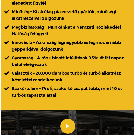
elégedett ügyfél
Minőség – Kizárólag piacvezető gyártók, minőségi
alkatrészeivel dolgozunk
Megbízhatóság – Munkánkat a Nemzeti Közlekedési
Hatóság felügyeli
Innováció – Az ország legnagyobb és legmodernebb
gépparkjával dolgozunk
Gyorsaság – A ránk bízott felújítások 95%-át fél napon
belül elvégezzük
Választék – 20.000 darabos turbó és turbó alkatrész
készlettel rendelkezünk
Szakértelem – Profi, szakértő csapat több, mint 10 év
turbós tapasztalattal