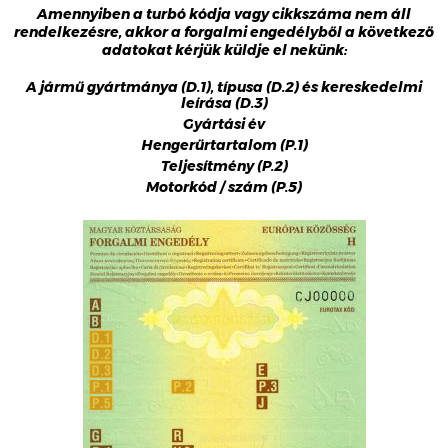
Amennyiben a turbó kódja vagy cikkszáma nem áll
rendelkezésre, akkor a forgalmi engedélyből a következő
adatokat kérjük küldje el nekünk:
A jármű gyártmánya (D.1), típusa (D.2) és kereskedelmi
leírása (D.3)
Gyártási év
Hengerűrtartalom (P.1)
Teljesítmény (P.2)
Motorkód / szám (P.5)