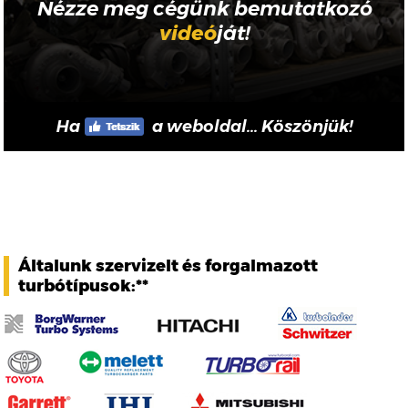
Nézze meg cégünk bemutatkozó
videó
ját!
Ha
a weboldal... Köszönjük!
Általunk szervizelt és forgalmazott
turbótípusok:**