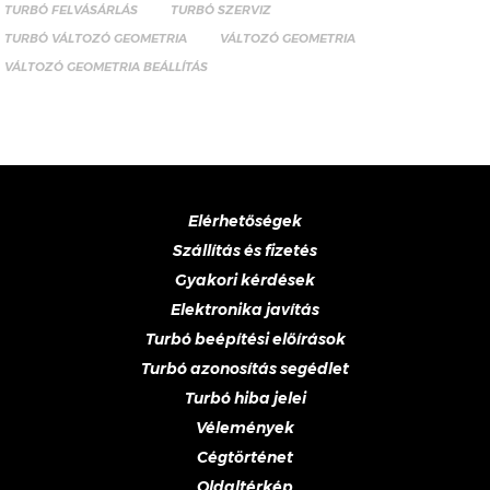
TURBÓ FELVÁSÁRLÁS
TURBÓ SZERVIZ
TURBÓ VÁLTOZÓ GEOMETRIA
VÁLTOZÓ GEOMETRIA
VÁLTOZÓ GEOMETRIA BEÁLLÍTÁS
Elérhetőségek
Szállítás és fizetés
Gyakori kérdések
Elektronika javítás
Turbó beépítési előírások
Turbó azonosítás segédlet
Turbó hiba jelei
Vélemények
Cégtörténet
Oldaltérkép