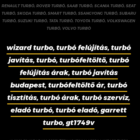
RENAULT TURBÓ
,
ROVER TURBÓ
,
SAAB TURBÓ
,
SCANIA TURBÓ
,
SEAT
TURBÓ
,
SKODA TURBÓ
,
SMART TURBÓ
,
SSANGYONG TURBÓ
,
SUBARU
TURBÓ
,
SUZUKI TURBÓ
,
TATA TURBÓ
,
TOYOTA TURBÓ
,
VOLKSWAGEN
TURBÓ
,
VOLVO TURBÓ
wizard turbo, turbó felújítás, turbó
javítás, turbó, turbófeltöltő, turbó
felújítás árak, turbó javítás
budapest, turbófeltöltő ár, turbó
tisztítás, turbó árak, turbó szervíz,
eladó turbó, turbó eladó, garrett
turbo, gt1749v