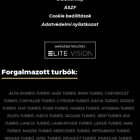
ÁSZF
Cookie beállítások
Adatvédelmi nyilatkozat
weboldal készítés
Forgalmazott turbók:
ALFA-ROMEO TURBÓ
,
AUDI TURBÓ
,
BMW TURBÓ
,
CHEVROLET
TURBÓ
,
CHRYSLER TURBÓ
,
CITROEN TURBÓ
,
DACIA TURBÓ
,
DODGE
TURBÓ
,
FIAT TURBÓ
,
FORD TURBÓ
,
HONDA TURBÓ
,
HYUNDAI TURBÓ
,
ISUZU TURBÓ
,
IVECO TURBÓ
,
JAGUAR TURBÓ
,
JEEP TURBÓ
,
KIA
TURBÓ
,
LANCIA TURBÓ
,
LAND-ROVER TURBÓ
,
LEXUS TURBÓ
,
MAN
TURBÓ
,
MAZDA TURBÓ
,
MERCEDES TURBÓ
,
MITSUBISHI TURBÓ
,
NISSAN TURBÓ
,
OPEL TURBÓ
,
PEUGEOT TURBÓ
,
PORSCHE TURBÓ
,