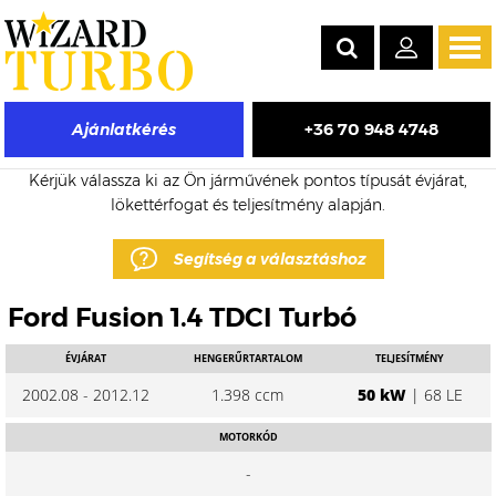
Tog
navi
+36 70 948 4748
Ajánlatkérés
Ford Fusion eladó turbó árak
Kérjük válassza ki az Ön járművének pontos típusát évjárat,
lökettérfogat és teljesítmény alapján.
Segítség a választáshoz
Ford Fusion 1.4 TDCI Turbó
ÉVJÁRAT
HENGERŰRTARTALOM
TELJESÍTMÉNY
2002.08 - 2012.12
1.398 ccm
50 kW
| 68 LE
MOTORKÓD
-