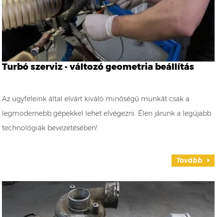
Turbó szerviz - változó geometria beállítás
Az ügyfeleink által elvárt kiváló minőségű munkát csak a
legmodernebb gépekkel lehet elvégezni. Élen járunk a legújabb
technológiák bevezetésében!
Tovább