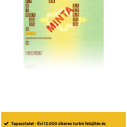
Tapasztalat - Évi 12.000 sikeres turbó felújítás és