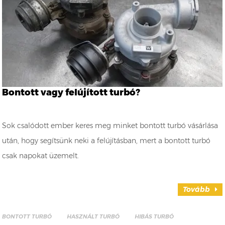
Bontott vagy felújított turbó?
Sok csalódott ember keres meg minket bontott turbó vásárlása
után, hogy segítsünk neki a felújításban, mert a bontott turbó
csak napokat üzemelt.
Tovább
BONTOTT TURBÓ
HASZNÁLT TURBÓ
HIBÁS TURBÓ