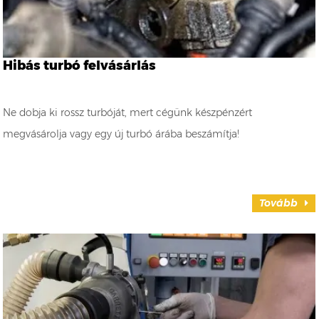
Hibás turbó felvásárlás
Ne dobja ki rossz turbóját, mert cégünk készpénzért
megvásárolja vagy egy új turbó árába beszámítja!
Tovább