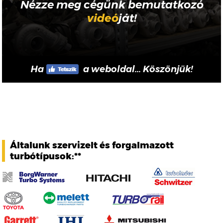
Nézze meg cégünk bemutatkozó
videó
ját!
Ha
a weboldal... Köszönjük!
Általunk szervizelt és forgalmazott
turbótípusok:**