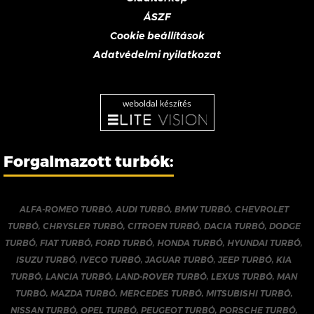
ÁSZF
Cookie beállítások
Adatvédelmi nyilatkozat
weboldal készítés
Forgalmazott turbók:
ALFA-ROMEO TURBÓ
,
AUDI TURBÓ
,
BMW TURBÓ
,
CHEVROLET
TURBÓ
,
CHRYSLER TURBÓ
,
CITROEN TURBÓ
,
DACIA TURBÓ
,
DODGE
TURBÓ
,
FIAT TURBÓ
,
FORD TURBÓ
,
HONDA TURBÓ
,
HYUNDAI TURBÓ
,
ISUZU TURBÓ
,
IVECO TURBÓ
,
JAGUAR TURBÓ
,
JEEP TURBÓ
,
KIA
TURBÓ
,
LANCIA TURBÓ
,
LAND-ROVER TURBÓ
,
LEXUS TURBÓ
,
MAN
TURBÓ
,
MAZDA TURBÓ
,
MERCEDES TURBÓ
,
MITSUBISHI TURBÓ
,
NISSAN TURBÓ
,
OPEL TURBÓ
,
PEUGEOT TURBÓ
,
PORSCHE TURBÓ
,