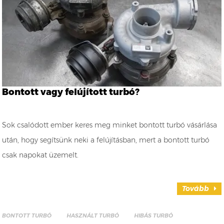
Bontott vagy felújított turbó?
Sok csalódott ember keres meg minket bontott turbó vásárlása
után, hogy segítsünk neki a felújításban, mert a bontott turbó
csak napokat üzemelt.
Tovább
BONTOTT TURBÓ
HASZNÁLT TURBÓ
HIBÁS TURBÓ