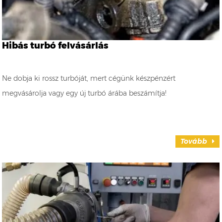
Hibás turbó felvásárlás
Ne dobja ki rossz turbóját, mert cégünk készpénzért
megvásárolja vagy egy új turbó árába beszámítja!
Tovább