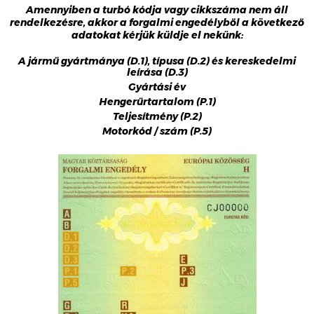
Amennyiben a turbó kódja vagy cikkszáma nem áll
rendelkezésre, akkor a forgalmi engedélyből a következő
adatokat kérjük küldje el nekünk:
A jármű gyártmánya (D.1), típusa (D.2) és kereskedelmi
leírása (D.3)
Gyártási év
Hengerűrtartalom (P.1)
Teljesítmény (P.2)
Motorkód / szám (P.5)