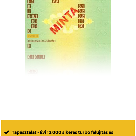
Tapasztalat - Évi 12.000 sikeres turbó felújítás és