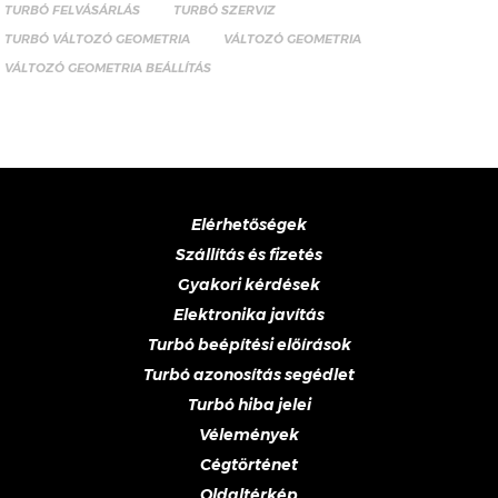
TURBÓ FELVÁSÁRLÁS
TURBÓ SZERVIZ
TURBÓ VÁLTOZÓ GEOMETRIA
VÁLTOZÓ GEOMETRIA
VÁLTOZÓ GEOMETRIA BEÁLLÍTÁS
Elérhetőségek
Szállítás és fizetés
Gyakori kérdések
Elektronika javítás
Turbó beépítési előírások
Turbó azonosítás segédlet
Turbó hiba jelei
Vélemények
Cégtörténet
Oldaltérkép