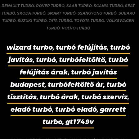
RENAULT TURBÓ
,
ROVER TURBÓ
,
SAAB TURBÓ
,
SCANIA TURBÓ
,
SEAT
TURBÓ
,
SKODA TURBÓ
,
SMART TURBÓ
,
SSANGYONG TURBÓ
,
SUBARU
TURBÓ
,
SUZUKI TURBÓ
,
TATA TURBÓ
,
TOYOTA TURBÓ
,
VOLKSWAGEN
TURBÓ
,
VOLVO TURBÓ
wizard turbo, turbó felújítás, turbó
javítás, turbó, turbófeltöltő, turbó
felújítás árak, turbó javítás
budapest, turbófeltöltő ár, turbó
tisztítás, turbó árak, turbó szervíz,
eladó turbó, turbó eladó, garrett
turbo, gt1749v