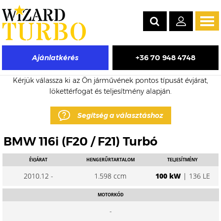
Tog
navi
+36 70 948 4748
Ajánlatkérés
BMW 116i eladó turbó árak
Kérjük válassza ki az Ön járművének pontos típusát évjárat,
lökettérfogat és teljesítmény alapján.
Segítség a választáshoz
BMW 116i (F20 / F21) Turbó
ÉVJÁRAT
HENGERŰRTARTALOM
TELJESÍTMÉNY
2010.12 -
1.598 ccm
100 kW
| 136 LE
MOTORKÓD
-