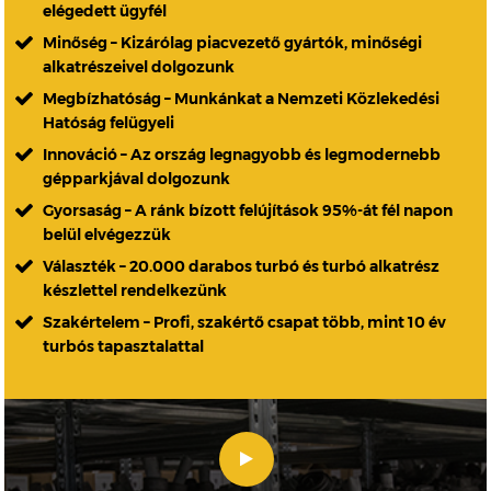
elégedett ügyfél
Minőség – Kizárólag piacvezető gyártók, minőségi
alkatrészeivel dolgozunk
Megbízhatóság – Munkánkat a Nemzeti Közlekedési
Hatóság felügyeli
Innováció – Az ország legnagyobb és legmodernebb
gépparkjával dolgozunk
Gyorsaság – A ránk bízott felújítások 95%-át fél napon
belül elvégezzük
Választék – 20.000 darabos turbó és turbó alkatrész
készlettel rendelkezünk
Szakértelem – Profi, szakértő csapat több, mint 10 év
turbós tapasztalattal