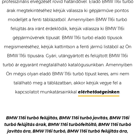
professzinális elvégzését rövid határidővel. Eladó BMW 116i turbó
árak megtekintéséhez kérjük válassza ki gépjárműve pontos
modelljét a fenti táblázatból. Amennyiben BMW 116i turbó
felújítás ára iránt érdeklődik, kérjük válassza ki BMW 116i
gépjárművének típusát. BMW 116i turbó eladó típusok
megismeréséhez, kérjük kattintson a fenti jármű listából az Ön
BMW 116i típusára. Gyári, utángyártott és felújított BMW 116i
turbó ár egyaránt megtalálható katalógusunkban. Amennyiben
Ön mégis olyan eladó BMW 116i turbó típust keres, ami nem
található meg a táblázatban, akkor kérjük vegye fel a
kapcsolatot munkatársainkkal
elérhetőségeinken
.
BMW 116i turbó felújítás, BMW 116i turbó javítás, BMW 116i
turbó felújítás árak, BMW 116i turbófeltöltő, BMW 116i turbó
javítás ára, BMW 116i turbó, BMW 116i turbó felújítás ára,