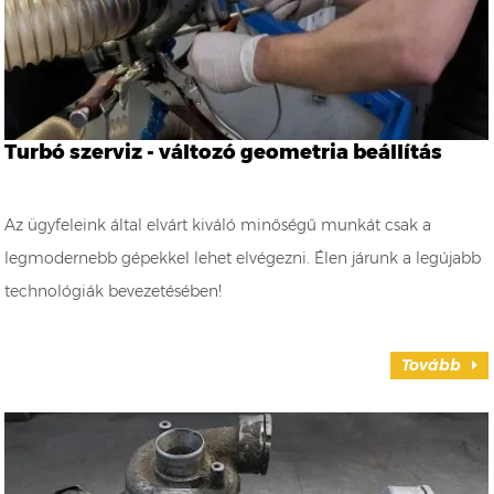
Turbó szerviz - változó geometria beállítás
Az ügyfeleink által elvárt kiváló minőségű munkát csak a
legmodernebb gépekkel lehet elvégezni. Élen járunk a legújabb
technológiák bevezetésében!
Tovább