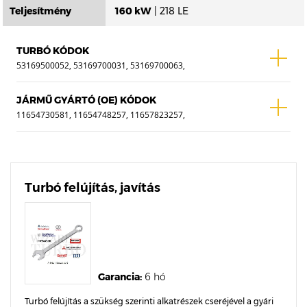
Teljesítmény
160 kW
| 218 LE
TURBÓ KÓDOK
53169500052, 53169700031, 53169700063,
53169700066, 53169700073, 53169700077,
53169710069, 53169880031, 53169880052,
JÁRMŰ GYÁRTÓ (OE) KÓDOK
53169880063, 53169880066, 53169880069,
11654730581, 11654748257, 11657823257,
53169880073, 53169880077, 53169980077
11657823258
Turbó felújítás, javítás
Garancia:
6 hó
Turbó felújítás a szükség szerinti alkatrészek cseréjével a gyári