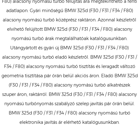
F80) alacsony nyomású turbó felújítás ára megtekinthető a fenti
adatlapon. Gyári minőségű BMW 325d (F30 / F31 / F34 / F80)
alacsony nyomású turbó középrész raktáron. Azonnal készletről
elvihető felújított BMW 325d (F30 / F31 / F34 / F80) alacsony
nyomású turbó árak megtalálhatóak katalógusunkban.
Utángyártott és gyári új BMW 325d (F30 / F31 / F34 / F80)
alacsony nyomású turbó eladó készletről. BMW 325d (F30 / F31 /
F34 / F80) alacsony nyomású turbó tisztítás és leragadt változó
geometria tisztítása pár órán belül akciós áron. Eladó BMW 325d
(F30 / F31 / F34 / F80) alacsony nyomású turbó alkatrészek
szuper áron, raktárról. BMW 325d (F30 / F31 / F34 / F80) alacsony
nyomású turbónyomás szabályzó szelep javítás pár órán belül.
BMW 325d (F30 / F31 / F34 / F80) alacsony nyomású turbó
elektronika javítás ár elérhető katalógusunkban.