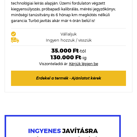
technológiai leírás alapján. Üzemi fordulaton végzett
kiegyensúlyozás, próbapadi kalibrálás, mérési jegyzőkönyv,
minőségi tanúsítvány és 6 hónap km megkötés nélküli
garancia. Turbó javítás akár már 4 órán belül is!
Vállaljuk
Ingyen hozzuk / visszük
35.000 Ft
-tól
130.000 Ft
-ig
Viszonteladói ár:
Kérjük lépjen be
Érdekel a termék - Ajánlatot kérek