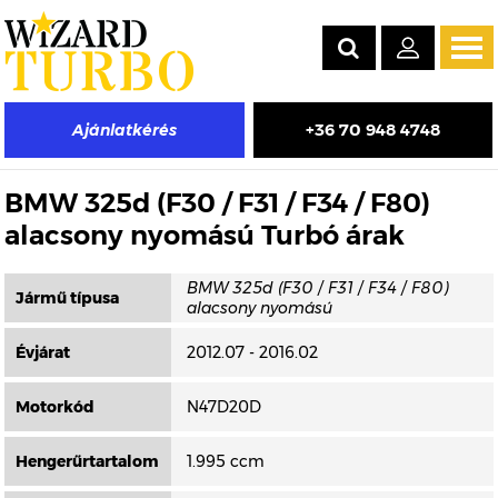
Tog
navi
+36 70 948 4748
Ajánlatkérés
Másik típus választása
BMW 325d (F30 / F31 / F34 / F80)
alacsony nyomású Turbó árak
Jármű típusa
BMW 325d (F30 / F31 / F34 / F80)
alacsony nyomású
Évjárat
2012.07 - 2016.02
Motorkód
N47D20D
Hengerűrtartalom
1.995 ccm