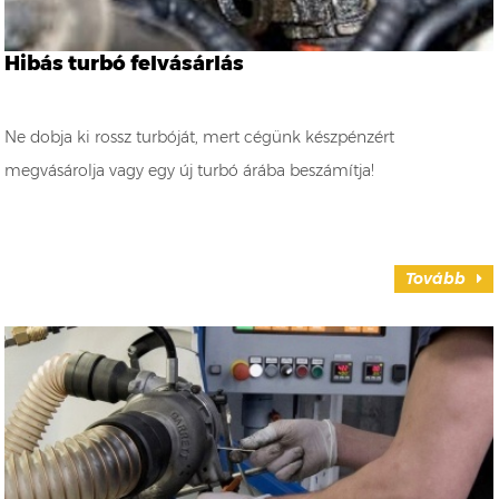
Hibás turbó felvásárlás
Ne dobja ki rossz turbóját, mert cégünk készpénzért
megvásárolja vagy egy új turbó árába beszámítja!
Tovább