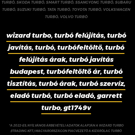
TURBÓ
,
SKODA TURBÓ
,
SMART TURBÓ
,
SSANGYONG TURBÓ
,
SUBARU
TURBÓ
,
SUZUKI TURBÓ
,
TATA TURBÓ
,
TOYOTA TURBÓ
,
VOLKSWAGEN
TURBÓ
,
VOLVO TURBÓ
wizard turbo, turbó felújítás, turbó
javítás, turbó, turbófeltöltő, turbó
felújítás árak, turbó javítás
budapest, turbófeltöltő ár, turbó
tisztítás, turbó árak, turbó szervíz,
eladó turbó, turbó eladó, garrett
turbo, gt1749v
*A 2022-ES, NYÍLVÁNOS ÁRBEVÉTELI ADATOK ALAPJÁN A WIZARD TURBO
(ITRADING KFT.) MAGYARORSZÁGON PIACVEZETŐ A KIZÁRÓLAG TURBÓ