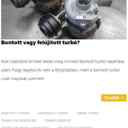
Bontott vagy felújított turbó?
Sok csalódott ember keres meg minket bontott turbó vásárlása
után, hogy segítsünk neki a felújításban, mert a bontott turbó
csak napokat üzemelt.
Tovább
BONTOTT TURBÓ
HASZNÁLT TURBÓ
HIBÁS TURBÓ
TURBÓ FELVÁSÁRLÁS
TURBÓ SZERVIZ