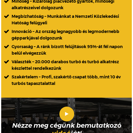
Minőség – Kizárólag piacvezető gyártók, minőségi
alkatrészeivel dolgozunk
Megbízhatóság – Munkánkat a Nemzeti Közlekedési
Hatóság felügyeli
Innováció – Az ország legnagyobb és legmodernebb
gépparkjával dolgozunk
Gyorsaság – A ránk bízott felújítások 95%-át fél napon
belül elvégezzük
Választék – 20.000 darabos turbó és turbó alkatrész
készlettel rendelkezünk
Szakértelem – Profi, szakértő csapat több, mint 10 év
turbós tapasztalattal
Nézze meg cégünk bemutatkozó