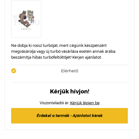
Ne dobja ki rossz turbóját, mert cégünk készpénzért
megvásárolja vagy új turbó vásárlása esetén annak árába
beszámítja hibás turbófeltöltőjét! Kérjen ajánlatot.
Elérhető
Kérjük hívjon!
Viszonteladói ár:
Kérjük lépjen be
Érdekel a termék - Ajánlatot kérek