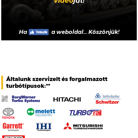
videó
ját!
Ha
a weboldal... Köszönjük!
Általunk szervizelt és forgalmazott
turbótípusok:**