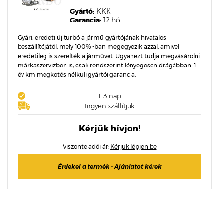
Gyártó:
KKK
Garancia:
12 hó
Gyári, eredeti új turbó a jármű gyártójának hivatalos
beszállítójától, mely 100% -ban megegyezik azzal, amivel
eredetileg is szerelték a járművet. Ugyanezt tudja megvásárolni
márkaszervizben is, csak rendszerint lényegesen drágábban. 1
év km megkötés nélküli gyártói garancia.
1-3 nap
Ingyen szállítjuk
Kérjük hívjon!
Viszonteladói ár:
Kérjük lépjen be
Érdekel a termék - Ajánlatot kérek