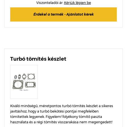
Viszonteladói ár:
Kérjük lépjen be
Érdekel a termék - Ajánlatot kérek
Turbó tömítés készlet
Kiváló minőségű, méretpontos turbó tömítés készlet a sikeres
javításhoz, hogy a turbó bekötési pontjai megfelelően
tömítettek legyenek. Figyelem! folyékony tömítő paszta
használata és a régi tömítés visszarakása nem megengedett!