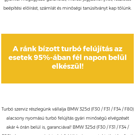
beépítési előírást, számlát és minőségi tanúsítványt kap tőlünk.
A ránk bízott turbó felújítás az
esetek 95%-ában fél napon belül
elkészül!
Turbó szerviz részlegünk vállalja BMW 325d (F30 / F31 / F34 / F80)
alacsony nyomású turbó felújítás gyári minőségű elvégzését
akár 4 órán belül is, garanciával! BMW 325d (F30 / F31 / F34 /