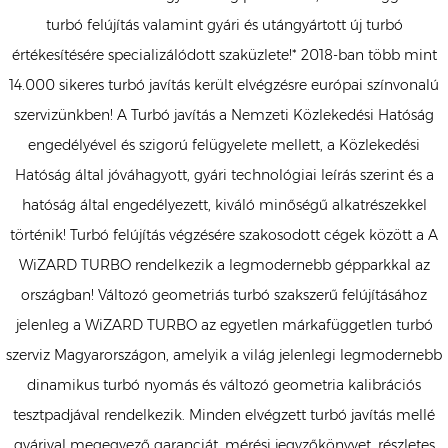
turbó felújítás valamint gyári és utángyártott új turbó
értékesítésére specializálódott szaküzlete!* 2018-ban több mint
14.000 sikeres turbó javítás került elvégzésre európai színvonalú
szervizünkben! A Turbó javítás a Nemzeti Közlekedési Hatóság
engedélyével és szigorú felügyelete mellett, a Közlekedési
Hatóság által jóváhagyott, gyári technológiai leírás szerint és a
hatóság által engedélyezett, kiváló minőségű alkatrészekkel
történik! Turbó felújítás végzésére szakosodott cégek között a A
WiZARD TURBO rendelkezik a legmodernebb gépparkkal az
országban! Változó geometriás turbó szakszerű felújításához
jelenleg a WiZARD TURBO az egyetlen márkafüggetlen turbó
szerviz Magyarországon, amelyik a világ jelenlegi legmodernebb
dinamikus turbó nyomás és változó geometria kalibrációs
tesztpadjával rendelkezik. Minden elvégzett turbó javítás mellé
gyárival megegyező garanciát, mérési jegyzőkönyvet, részletes