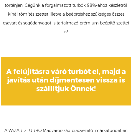
történjen. Cégünk a forgalmazott turbók 98%-ához készletről
kínál tömítés szettet illetve a beépítéshez szükséges összes
csavart és segédanyagot is tartalmazó prémium beépítő szettet
is!
A felújításra váró turbót el, majd a
javítás után díjmentesen vissza is
szállítjuk Önnek!
A WiZARD TURBO Magyarország piacvezető, márkafüggetlen