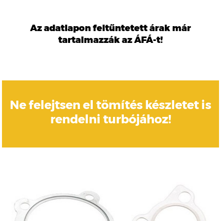
Az adatlapon feltűntetett árak már
tartalmazzák az ÁFÁ-t!
Ne felejtsen el tömítés készletet is
rendelni turbójához!