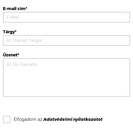
E-mail cím*
Tárgy*
Üzenet*
Elfogadom az
Adatvédelmi nyilatkozat
ot