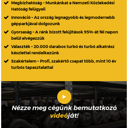
Megbízhatóság – Munkánkat a Nemzeti Közlekedési
Hatóság felügyeli
Innováció – Az ország legnagyobb és legmodernebb
gépparkjával dolgozunk
Gyorsaság – A ránk bízott felújítások 95%-át fél napon
belül elvégezzük
Választék – 20.000 darabos turbó és turbó alkatrész
készlettel rendelkezünk
Szakértelem – Profi, szakértő csapat több, mint 10 év
turbós tapasztalattal
Nézze meg cégünk bemutatkozó
videó
ját!