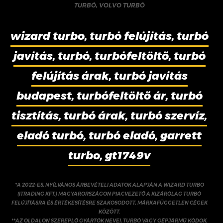
TURBÓ
,
VOLVO TURBÓ
wizard turbo, turbó felújítás, turbó
javítás, turbó, turbófeltöltő, turbó
felújítás árak, turbó javítás
budapest, turbófeltöltő ár, turbó
tisztítás, turbó árak, turbó szervíz,
eladó turbó, turbó eladó, garrett
turbo, gt1749v
*A 2022-ES, NYÍLVÁNOS ÁRBEVÉTELI ADATOK ALAPJÁN A WIZARD TURBO
(ITRADING KFT.) MAGYARORSZÁGON PIACVEZETŐ A KIZÁRÓLAG TURBÓ
FELÚJÍTÁSRA ÉS ÉRTÉKESÍTÉSRE SZAKOSODOTT, MÁRKAFÜGGETLEN CÉGEK
KÖZÖTT.
**AZ OLDALON SZEREPLŐ GYÁRTÓK NEVEI, TURBÓ VAGY GÉPJÁRMŰ KÓDOK,