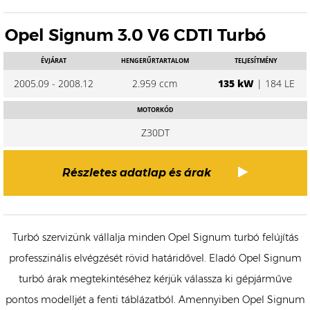
Opel Signum 3.0 V6 CDTI Turbó
ÉVJÁRAT
HENGERŰRTARTALOM
TELJESÍTMÉNY
2005.09 - 2008.12
2.959 ccm
135 kW
| 184 LE
MOTORKÓD
Z30DT
Részletes adatlap és árak
Turbó szervizünk vállalja minden Opel Signum turbó felújítás
professzinális elvégzését rövid határidővel. Eladó Opel Signum
turbó árak megtekintéséhez kérjük válassza ki gépjárműve
pontos modelljét a fenti táblázatból. Amennyiben Opel Signum