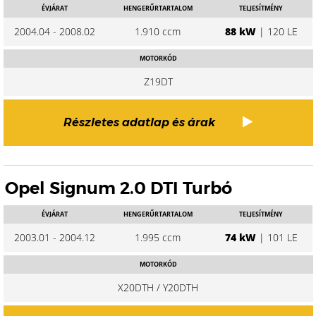
ÉVJÁRAT
HENGERŰRTARTALOM
TELJESÍTMÉNY
2004.04 - 2008.02
1.910 ccm
88 kW
| 120 LE
MOTORKÓD
Z19DT
Részletes adatlap és árak
Opel Signum 2.0 DTI Turbó
ÉVJÁRAT
HENGERŰRTARTALOM
TELJESÍTMÉNY
2003.01 - 2004.12
1.995 ccm
74 kW
| 101 LE
MOTORKÓD
X20DTH / Y20DTH