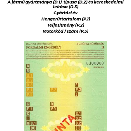
A jármű gyártmánya (D.1), típusa (D.2) és kereskedelmi
leírása (D.3)
Gyártási év
Hengerűrtartalom (P.1)
Teljesítmény (P.2)
Motorkód / szám (P.5)