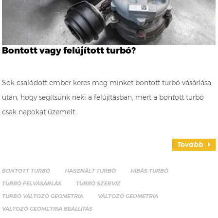
Bontott vagy felújított turbó?
Sok csalódott ember keres meg minket bontott turbó vásárlása
után, hogy segítsünk neki a felújításban, mert a bontott turbó
csak napokat üzemelt.
Tovább
BONTOTT TURBÓ
HASZNÁLT TURBÓ
HIBÁS TURBÓ
TURBÓ FELVÁSÁRLÁS
TURBÓ SZERVIZ
TURBÓ VÁLTOZÓ GEOMETRIA
VÁLTOZÓ GEOMETRIA
VÁLTOZÓ GEOMETRIA BEÁLLÍTÁS