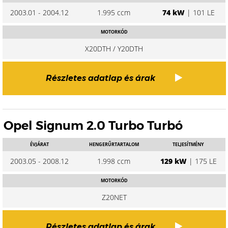
2003.01 - 2004.12
1.995 ccm
74 kW
| 101 LE
MOTORKÓD
X20DTH / Y20DTH
Részletes adatlap és árak
Opel Signum 2.0 Turbo Turbó
ÉVJÁRAT
HENGERŰRTARTALOM
TELJESÍTMÉNY
2003.05 - 2008.12
1.998 ccm
129 kW
| 175 LE
MOTORKÓD
Z20NET
Részletes adatlap és árak