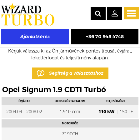
Tog
navi
+36 70 948 4748
Ajánlatkérés
Opel Signum eladó turbó árak
Kérjük válassza ki az Ön járművének pontos típusát évjárat,
lökettérfogat és teljesítmény alapján.
Segítség a választáshoz
Opel Signum 1.9 CDTI Turbó
ÉVJÁRAT
HENGERŰRTARTALOM
TELJESÍTMÉNY
2004.04 - 2008.02
1.910 ccm
110 kW
| 150 LE
MOTORKÓD
Z19DTH