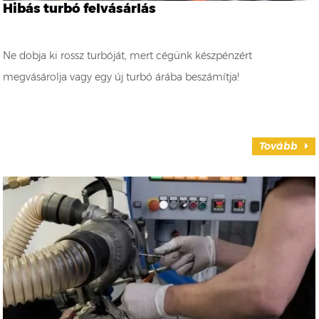
Hibás turbó felvásárlás
Ne dobja ki rossz turbóját, mert cégünk készpénzért
megvásárolja vagy egy új turbó árába beszámítja!
Tovább