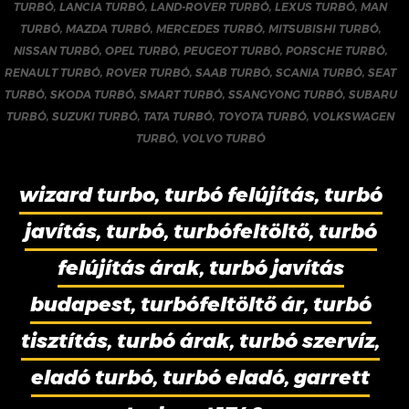
TURBÓ
,
LANCIA TURBÓ
,
LAND-ROVER TURBÓ
,
LEXUS TURBÓ
,
MAN
TURBÓ
,
MAZDA TURBÓ
,
MERCEDES TURBÓ
,
MITSUBISHI TURBÓ
,
NISSAN TURBÓ
,
OPEL TURBÓ
,
PEUGEOT TURBÓ
,
PORSCHE TURBÓ
,
RENAULT TURBÓ
,
ROVER TURBÓ
,
SAAB TURBÓ
,
SCANIA TURBÓ
,
SEAT
TURBÓ
,
SKODA TURBÓ
,
SMART TURBÓ
,
SSANGYONG TURBÓ
,
SUBARU
TURBÓ
,
SUZUKI TURBÓ
,
TATA TURBÓ
,
TOYOTA TURBÓ
,
VOLKSWAGEN
TURBÓ
,
VOLVO TURBÓ
wizard turbo, turbó felújítás, turbó
javítás, turbó, turbófeltöltő, turbó
felújítás árak, turbó javítás
budapest, turbófeltöltő ár, turbó
tisztítás, turbó árak, turbó szervíz,
eladó turbó, turbó eladó, garrett