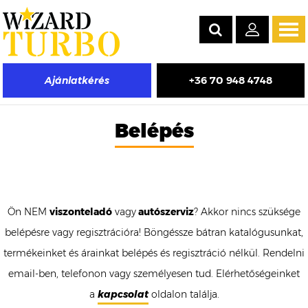
Tog
navi
+36 70 948 4748
Ajánlatkérés
Belépés
Ön NEM
viszonteladó
vagy
autószerviz
? Akkor nincs szüksége
belépésre vagy regisztrációra! Böngéssze bátran katalógusunkat,
termékeinket és árainkat belépés és regisztráció nélkül. Rendelni
email-ben, telefonon vagy személyesen tud. Elérhetőségeinket
a
kapcsolat
oldalon találja.