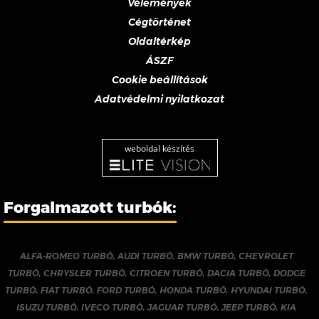
Vélemények
Cégtörténet
Oldaltérkép
ÁSZF
Cookie beállítások
Adatvédelmi nyilatkozat
weboldal készítés
Forgalmazott turbók:
ALFA-ROMEO TURBÓ
,
AUDI TURBÓ
,
BMW TURBÓ
,
CHEVROLET
TURBÓ
,
CHRYSLER TURBÓ
,
CITROEN TURBÓ
,
DACIA TURBÓ
,
DODGE
TURBÓ
,
FIAT TURBÓ
,
FORD TURBÓ
,
HONDA TURBÓ
,
HYUNDAI TURBÓ
,
ISUZU TURBÓ
,
IVECO TURBÓ
,
JAGUAR TURBÓ
,
JEEP TURBÓ
,
KIA