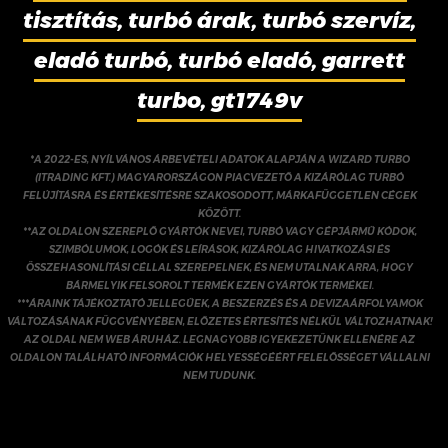
tisztítás, turbó árak, turbó szervíz,
eladó turbó, turbó eladó, garrett
turbo, gt1749v
*A 2022-ES, NYÍLVÁNOS ÁRBEVÉTELI ADATOK ALAPJÁN A WIZARD TURBO
(ITRADING KFT.) MAGYARORSZÁGON PIACVEZETŐ A KIZÁRÓLAG TURBÓ
FELÚJÍTÁSRA ÉS ÉRTÉKESÍTÉSRE SZAKOSODOTT, MÁRKAFÜGGETLEN CÉGEK
KÖZÖTT.
**AZ OLDALON SZEREPLŐ GYÁRTÓK NEVEI, TURBÓ VAGY GÉPJÁRMŰ KÓDOK,
SZIMBÓLUMOK, LOGÓK ÉS LEÍRÁSOK, KIZÁRÓLAG HIVATKOZÁSI ÉS
ÖSSZEHASONLÍTÁSI CÉLLAL SZEREPELNEK, ÉS NEM UTALNAK ARRA, HOGY
BÁRMELYIK FELSOROLT TERMÉK EZEN GYÁRTÓK TERMÉKEI.
***ÁRAINK TÁJÉKOZTATÓ JELLEGŰEK, A BESZERZÉS ÉS A DEVIZAÁRFOLYAMOK
VÁLTOZÁSÁNAK FÜGGVÉNYÉBEN, ELŐZETES ÉRTESÍTÉS NÉLKÜL VÁLTOZHATNAK!
AZ OLDAL NEM WEB ÁRUHÁZ. LEGNAGYOBB IGYEKEZETÜNK ELLENÉRE AZ
OLDALON TALÁLHATÓ INFORMÁCIÓK HELYESSÉGÉÉRT FELELŐSSÉGET VÁLLALNI
NEM TUDUNK.