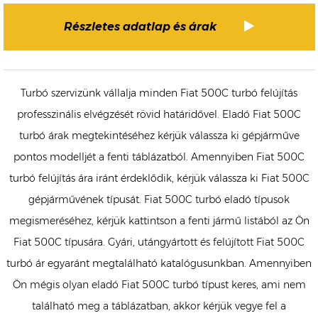
Részletes adatlap és árak
Turbó szervizünk vállalja minden Fiat 500C turbó felújítás
professzinális elvégzését rövid határidővel. Eladó Fiat 500C
turbó árak megtekintéséhez kérjük válassza ki gépjárműve
pontos modelljét a fenti táblázatból. Amennyiben Fiat 500C
turbó felújítás ára iránt érdeklődik, kérjük válassza ki Fiat 500C
gépjárművének típusát. Fiat 500C turbó eladó típusok
megismeréséhez, kérjük kattintson a fenti jármű listából az Ön
Fiat 500C típusára. Gyári, utángyártott és felújított Fiat 500C
turbó ár egyaránt megtalálható katalógusunkban. Amennyiben
Ön mégis olyan eladó Fiat 500C turbó típust keres, ami nem
található meg a táblázatban, akkor kérjük vegye fel a