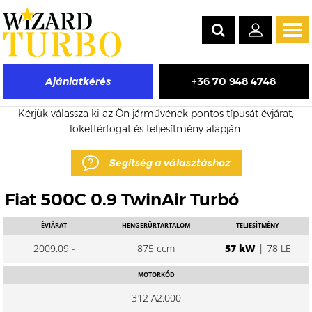
Tog
navi
+36 70 948 4748
Ajánlatkérés
Fiat 500C eladó turbó árak
Kérjük válassza ki az Ön járművének pontos típusát évjárat,
lökettérfogat és teljesítmény alapján.
Segítség a választáshoz
Fiat 500C 0.9 TwinAir Turbó
ÉVJÁRAT
HENGERŰRTARTALOM
TELJESÍTMÉNY
2009.09 -
875 ccm
57 kW
| 78 LE
MOTORKÓD
312 A2.000