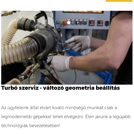
Turbó szerviz - változó geometria beállítás
Az ügyfeleink által elvárt kiváló minőségű munkát csak a
legmodernebb gépekkel lehet elvégezni. Élen járunk a legújabb
technológiák bevezetésében!