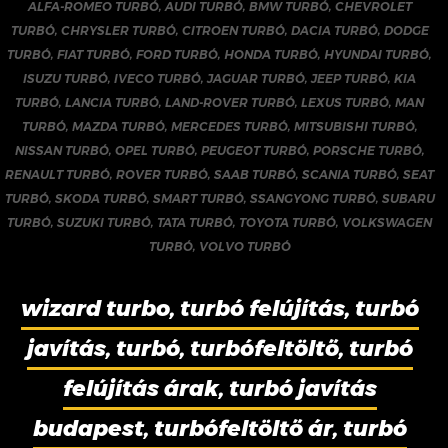
ALFA-ROMEO TURBÓ
,
AUDI TURBÓ
,
BMW TURBÓ
,
CHEVROLET
TURBÓ
,
CHRYSLER TURBÓ
,
CITROEN TURBÓ
,
DACIA TURBÓ
,
DODGE
TURBÓ
,
FIAT TURBÓ
,
FORD TURBÓ
,
HONDA TURBÓ
,
HYUNDAI TURBÓ
,
ISUZU TURBÓ
,
IVECO TURBÓ
,
JAGUAR TURBÓ
,
JEEP TURBÓ
,
KIA
TURBÓ
,
LANCIA TURBÓ
,
LAND-ROVER TURBÓ
,
LEXUS TURBÓ
,
MAN
TURBÓ
,
MAZDA TURBÓ
,
MERCEDES TURBÓ
,
MITSUBISHI TURBÓ
,
NISSAN TURBÓ
,
OPEL TURBÓ
,
PEUGEOT TURBÓ
,
PORSCHE TURBÓ
,
RENAULT TURBÓ
,
ROVER TURBÓ
,
SAAB TURBÓ
,
SCANIA TURBÓ
,
SEAT
TURBÓ
,
SKODA TURBÓ
,
SMART TURBÓ
,
SSANGYONG TURBÓ
,
SUBARU
TURBÓ
,
SUZUKI TURBÓ
,
TATA TURBÓ
,
TOYOTA TURBÓ
,
VOLKSWAGEN
TURBÓ
,
VOLVO TURBÓ
wizard turbo, turbó felújítás, turbó
javítás, turbó, turbófeltöltő, turbó
felújítás árak, turbó javítás
budapest, turbófeltöltő ár, turbó