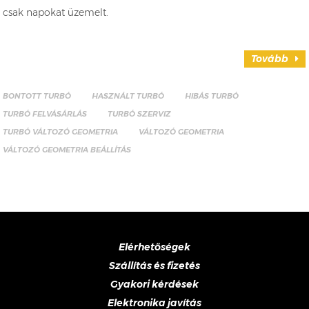
csak napokat üzemelt.
Tovább
BONTOTT TURBÓ
HASZNÁLT TURBÓ
HIBÁS TURBÓ
TURBÓ FELVÁSÁRLÁS
TURBÓ SZERVIZ
TURBÓ VÁLTOZÓ GEOMETRIA
VÁLTOZÓ GEOMETRIA
VÁLTOZÓ GEOMETRIA BEÁLLÍTÁS
Elérhetőségek
Szállítás és fizetés
Gyakori kérdések
Elektronika javítás