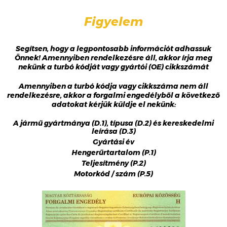
Figyelem
Segítsen, hogy a legpontosabb információt adhassuk
Önnek! Amennyiben rendelkezésre áll, akkor írja meg
nekünk a turbó kódját vagy gyártói (OE) cikkszámát
Amennyiben a turbó kódja vagy cikkszáma nem áll
rendelkezésre, akkor a forgalmi engedélyből a következő
adatokat kérjük küldje el nekünk:
A jármű gyártmánya (D.1), típusa (D.2) és kereskedelmi
leírása (D.3)
Gyártási év
Hengerűrtartalom (P.1)
Teljesítmény (P.2)
Motorkód / szám (P.5)