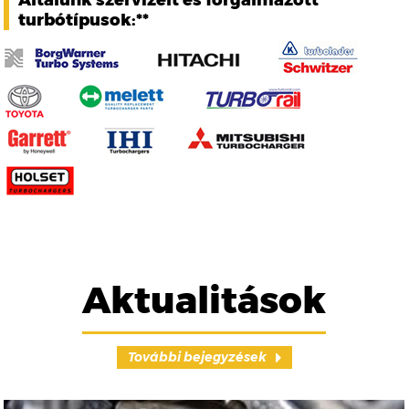
Általunk szervizelt és forgalmazott
turbótípusok:**
Aktualitások
További bejegyzések