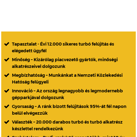
Tapasztalat - Évi 12.000 sikeres turbó felújítás és
elégedett ügyfél
Minőség – Kizárólag piacvezető gyártók, minőségi
alkatrészeivel dolgozunk
Megbízhatóság – Munkánkat a Nemzeti Közlekedési
Hatóság felügyeli
Innováció – Az ország legnagyobb és legmodernebb
gépparkjával dolgozunk
Gyorsaság – A ránk bízott felújítások 95%-át fél napon
belül elvégezzük
Választék – 20.000 darabos turbó és turbó alkatrész
készlettel rendelkezünk