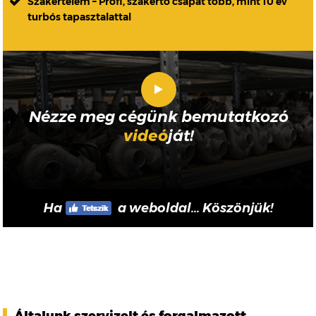
Szakértelem – Profi, szakértő csapat több, mint 10 év
turbós tapasztalattal
Nézze meg cégünk bemutatkozó
videó
ját!
Ha
a weboldal... Köszönjük!