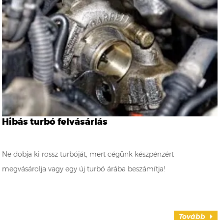
Hibás turbó felvásárlás
Ne dobja ki rossz turbóját, mert cégünk készpénzért
megvásárolja vagy egy új turbó árába beszámítja!
Tovább