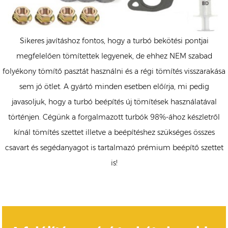
Sikeres javításhoz fontos, hogy a turbó bekötési pontjai
megfelelően tömítettek legyenek, de ehhez NEM szabad
folyékony tömítő pasztát használni és a régi tömítés visszarakása
sem jó ötlet. A gyártó minden esetben előírja, mi pedig
javasoljuk, hogy a turbó beépítés új tömítések használatával
történjen. Cégünk a forgalmazott turbók 98%-ához készletről
kínál tömítés szettet illetve a beépítéshez szükséges összes
csavart és segédanyagot is tartalmazó prémium beépítő szettet
is!