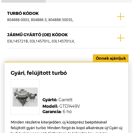
TURBÓ KÓDOK
804888-0003, 804888-3, 804888-5003S,
817047-0001, 817047-1, 817047-5001S,
818987-0001, 818987-1, 818987-5001S
JÁRMŰ GYÁRTÓ (OE) KÓDOK
03L145721B, 03L145701L, 03L145701LV,
03L145701LX, 03L145721BY, 03L145721BX,
03L145702G, 03L145702GV, 03L145702GX,
03L145701K, 03L145701KV, 03L145701KX
Gyári, felújított turbó
Gyártó:
Garrett
Modell:
GTD1449V
Garancia:
6 hó
Minden részletre kiterjedően, új középrész beépítésével
felújított gyári turbó. Minden forgó és kopó alkatrésze új! Gyári új