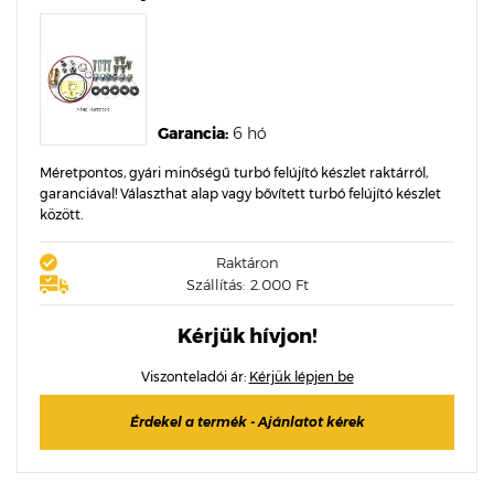
Garancia:
6 hó
Méretpontos, gyári minőségű turbó felújító készlet raktárról,
garanciával! Választhat alap vagy bővített turbó felújító készlet
között.
Raktáron
Szállítás: 2.000 Ft
Kérjük hívjon!
Viszonteladói ár:
Kérjük lépjen be
Érdekel a termék - Ajánlatot kérek