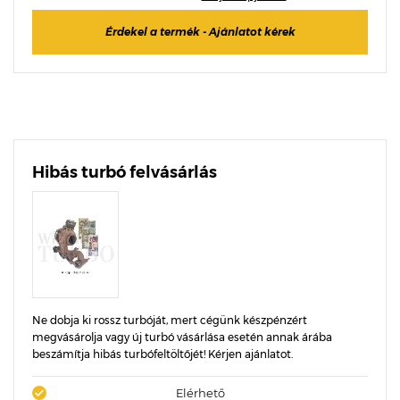
Érdekel a termék - Ajánlatot kérek
Hibás turbó felvásárlás
Ne dobja ki rossz turbóját, mert cégünk készpénzért
megvásárolja vagy új turbó vásárlása esetén annak árába
beszámítja hibás turbófeltöltőjét! Kérjen ajánlatot.
Elérhető