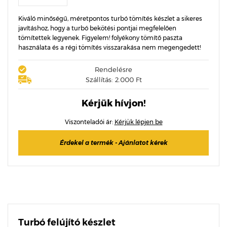
Kiváló minőségű, méretpontos turbó tömítés készlet a sikeres
javításhoz, hogy a turbó bekötési pontjai megfelelően
tömítettek legyenek. Figyelem! folyékony tömítő paszta
használata és a régi tömítés visszarakása nem megengedett!
Rendelésre
Szállítás: 2.000 Ft
Kérjük hívjon!
Viszonteladói ár:
Kérjük lépjen be
Érdekel a termék - Ajánlatot kérek
Turbó felújító készlet