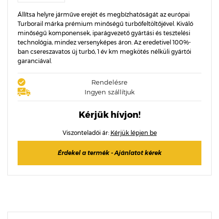
Állítsa helyre járműve erejét és megbízhatóságát az európai
Turborail márka prémium minőségű turbófeltöltőjével. Kiváló
minőségű komponensek, iparágvezető gyártási és tesztelési
technológia, mindez versenyképes áron. Az eredetivel 100%-
ban csereszavatos új turbó, 1 év km megkötés nélküli gyártói
garanciával.
Rendelésre
Ingyen szállítjuk
Kérjük hívjon!
Viszonteladói ár:
Kérjük lépjen be
Érdekel a termék - Ajánlatot kérek