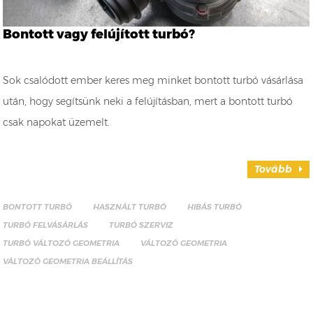
Bontott vagy felújított turbó?
Sok csalódott ember keres meg minket bontott turbó vásárlása
után, hogy segítsünk neki a felújításban, mert a bontott turbó
csak napokat üzemelt.
Tovább
BONTOTT TURBÓ
HASZNÁLT TURBÓ
HIBÁS TURBÓ
TURBÓ FELVÁSÁRLÁS
TURBÓ SZERVIZ
TURBÓ VÁLTOZÓ GEOMETRIA
VÁLTOZÓ GEOMETRIA
VÁLTOZÓ GEOMETRIA BEÁLLÍTÁS