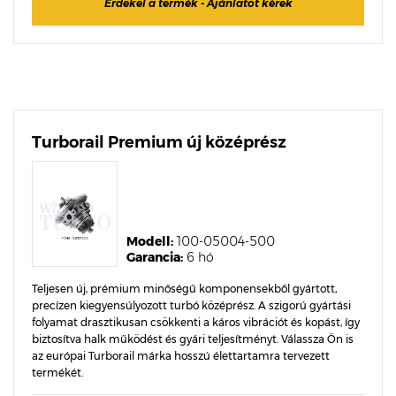
Érdekel a termék - Ajánlatot kérek
Turborail Premium új középrész
Modell:
100-05004-500
Garancia:
6 hó
Teljesen új, prémium minőségű komponensekből gyártott,
precízen kiegyensúlyozott turbó középrész. A szigorú gyártási
folyamat drasztikusan csökkenti a káros vibrációt és kopást, így
biztosítva halk működést és gyári teljesítményt. Válassza Ön is
az európai Turborail márka hosszú élettartamra tervezett
termékét.