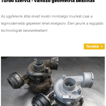
Turbó szerviz - változó geometria beállítás
Az ügyfeleink által elvárt kiváló minőségű munkát csak a
legmodernebb gépekkel lehet elvégezni. Élen járunk a legújabb
technológiák bevezetésében!
Tovább