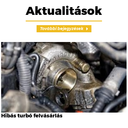
Aktualitások
További bejegyzések
Hibás turbó felvásárlás