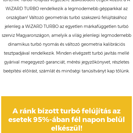
WiZARD TURBO rendelkezik a legmodernebb gépparkkal az
országban! Változó geometriás turbó szakszerű felújításához
jelenleg a WiZARD TURBO az egyetlen márkafüggetlen turbó
szerviz Magyarországon, amelyik a világ jelenlegi legmodernebb
dinamikus turbó nyomás és változó geometria kalibrációs
tesztpadjával rendelkezik. Minden elvégzett turbó javítás mellé
gyárival megegyező garanciát, mérési jegyzőkönyvet, részletes
beépítési előírást, számlát és minőségi tanúsítványt kap tőlünk.
A ránk bízott turbó felújítás az
esetek 95%-ában fél napon belül
elkészül!