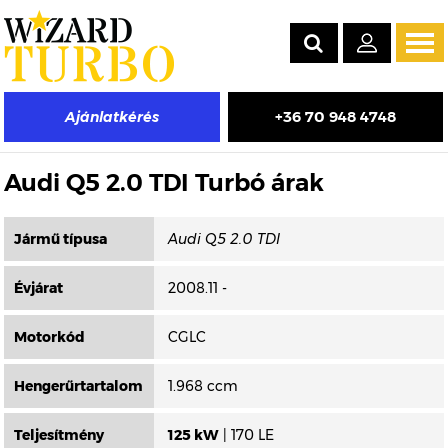
Tog
navi
+36 70 948 4748
Ajánlatkérés
Másik típus választása
Audi Q5 2.0 TDI Turbó árak
Jármű típusa
Évjárat
2008.11 -
Motorkód
CGLC
Hengerűrtartalom
1.968 ccm
Teljesítmény
125 kW
| 170 LE