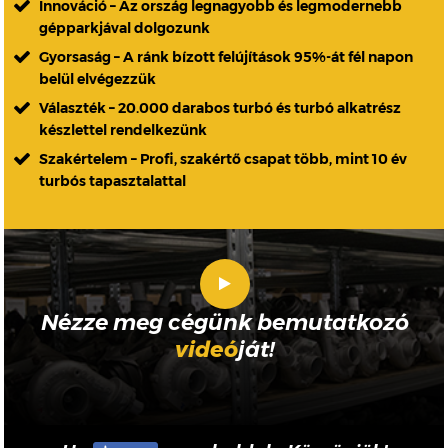
Innováció – Az ország legnagyobb és legmodernebb
gépparkjával dolgozunk
Gyorsaság – A ránk bízott felújítások 95%-át fél napon
belül elvégezzük
Választék – 20.000 darabos turbó és turbó alkatrész
készlettel rendelkezünk
Szakértelem – Profi, szakértő csapat több, mint 10 év
turbós tapasztalattal
Nézze meg cégünk bemutatkozó
videó
ját!