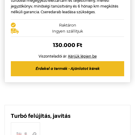
turbóval megegyező élettartam és teljesítmény, mérési
jegyzőkönyv, minőségi tanúsítvány és 6 hónap km megkötés
nélküli garancia. Cseredarab leadása szükséges.
Raktáron
Ingyen szállítjuk
130.000 Ft
Viszonteladói ár:
Kérjük lépjen be
Érdekel a termék - Ajánlatot kérek
Turbó felújítás, javítás