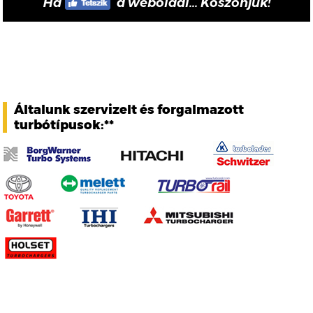
Ha
a weboldal... Köszönjük!
Általunk szervizelt és forgalmazott
turbótípusok:**