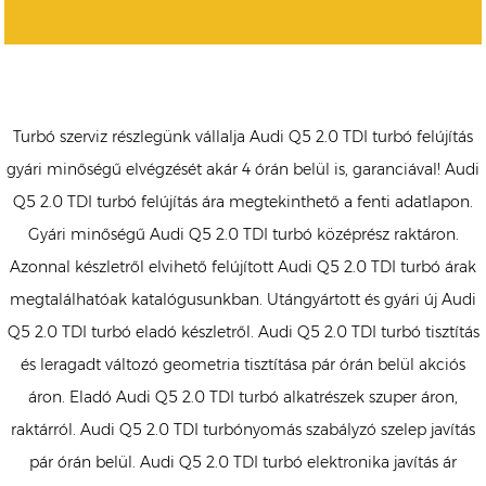
Turbó szerviz részlegünk vállalja Audi Q5 2.0 TDI turbó felújítás
gyári minőségű elvégzését akár 4 órán belül is, garanciával! Audi
Q5 2.0 TDI turbó felújítás ára megtekinthető a fenti adatlapon.
Gyári minőségű Audi Q5 2.0 TDI turbó középrész raktáron.
Azonnal készletről elvihető felújított Audi Q5 2.0 TDI turbó árak
megtalálhatóak katalógusunkban. Utángyártott és gyári új Audi
Q5 2.0 TDI turbó eladó készletről. Audi Q5 2.0 TDI turbó tisztítás
és leragadt változó geometria tisztítása pár órán belül akciós
áron. Eladó Audi Q5 2.0 TDI turbó alkatrészek szuper áron,
raktárról. Audi Q5 2.0 TDI turbónyomás szabályzó szelep javítás
pár órán belül. Audi Q5 2.0 TDI turbó elektronika javítás ár