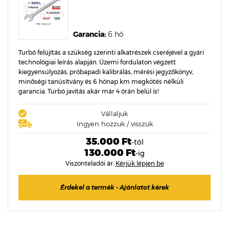
Garancia:
6 hó
Turbó felújítás a szükség szerinti alkatrészek cseréjével a gyári
technológiai leírás alapján. Üzemi fordulaton végzett
kiegyensúlyozás, próbapadi kalibrálás, mérési jegyzőkönyv,
minőségi tanúsítvány és 6 hónap km megkötés nélküli
garancia. Turbó javítás akár már 4 órán belül is!
Vállaljuk
Ingyen hozzuk / visszük
35.000 Ft
-tól
130.000 Ft
-ig
Viszonteladói ár:
Kérjük lépjen be
Érdekel a termék - Ajánlatot kérek