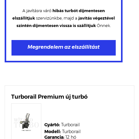
Turborail Premium új turbó
Gyártó:
Turborail
Modell:
Turborail
Garancia:
12 hó