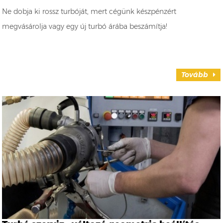
Ne dobja ki rossz turbóját, mert cégünk készpénzért
megvásárolja vagy egy új turbó árába beszámítja!
Tovább