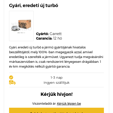
Gyári, eredeti új turbó
Gyártó:
Garrett
Garancia:
12 hó
Gyári, eredeti új turbó a jármű gyártójának hivatalos
beszállítójától, mely 100% -ban megegyezik azzal, amivel
eredetileg is szerelték a járművet. Ugyanezt tudja megvásárolni
márkaszervizben is, csak rendszerint lényegesen drágábban. 1
év km megkötés nélküli gyártói garancia.
1-3 nap
Ingyen szállítjuk
Kérjük hívjon!
Viszonteladói ár:
Kérjük lépjen be