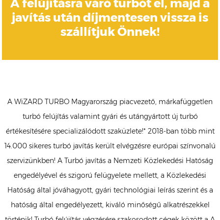
A felújításra váró turbót el, majd a
javítás után díjmentesen vissza is
szállítjuk Önnek!
A WiZARD TURBO Magyarország piacvezető, márkafüggetlen
turbó felújítás valamint gyári és utángyártott új turbó
értékesítésére specializálódott szaküzlete!* 2018-ban több mint
14.000 sikeres turbó javítás került elvégzésre európai színvonalú
szervizünkben! A Turbó javítás a Nemzeti Közlekedési Hatóság
engedélyével és szigorú felügyelete mellett, a Közlekedési
Hatóság által jóváhagyott, gyári technológiai leírás szerint és a
hatóság által engedélyezett, kiváló minőségű alkatrészekkel
történik! Turbó felújítás végzésére szakosodott cégek között a A