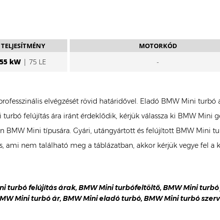
TELJESÍTMÉNY
MOTORKÓD
55 kW
| 75 LE
-
professzinális elvégzését rövid határidővel. Eladó BMW Mini turb
turbó felújítás ára iránt érdeklődik, kérjük válassza ki BMW Mini
 Ön BMW Mini típusára. Gyári, utángyártott és felújított BMW Min
, ami nem található meg a táblázatban, akkor kérjük vegye fel a
i turbó felújítás árak, BMW Mini turbófeltöltő, BMW Mini turbó 
MW Mini turbó ár, BMW Mini eladó turbó, BMW Mini turbó szerv