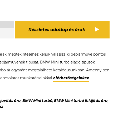
Részletes adatlap és árak
ó árak megtekintéséhez kérjük válassza ki gépjárműve pontos
 gépjárművének típusát. BMW Mini turbó eladó típusok
i turbó ár egyaránt megtalálható katalógusunkban. Amennyiben
 kapcsolatot munkatársainkkal
elérhetőségeinken
.
javítás ára, BMW Mini turbó, BMW Mini turbó felújítás ára,
iz