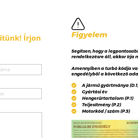
Figyelem
tünk! Írjon
Segítsen, hogy a legpontosa
rendelkezésre áll, akkor írja
Amennyiben a turbó kódja va
engedélyből a következő adat
A jármű gyártmánya (D.1),
Gyártási év
Hengerűrtartalom (P.1)
Teljesítmény (P.2)
Motorkód / szám (P.5)