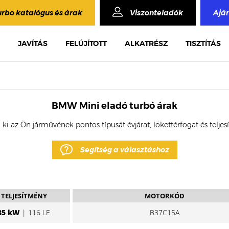
urbo katalógus és árak
Viszonteladók
Ajá
JAVÍTÁS
FELÚJÍTOTT
ALKATRÉSZ
TISZTÍTÁS
BMW Mini eladó turbó árak
 ki az Ön járművének pontos típusát évjárat, lökettérfogat és telje
Segítség a választáshoz
TELJESÍTMÉNY
MOTORKÓD
85 kW
| 116 LE
B37C15A