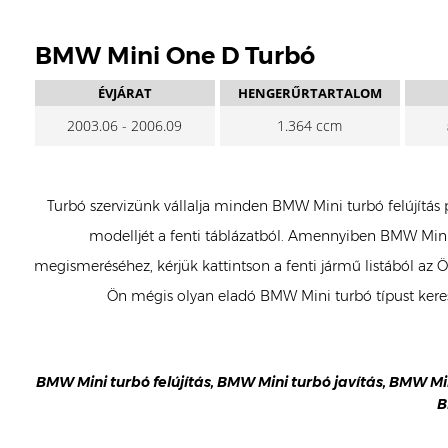
BMW Mini One D Turbó
ÉVJÁRAT
HENGERŰRTARTALOM
2003.06 - 2006.09
1.364 ccm
Turbó szervizünk vállalja minden BMW Mini turbó felújítás 
modelljét a fenti táblázatból. Amennyiben BMW Mini 
megismeréséhez, kérjük kattintson a fenti jármű listából az
Ön mégis olyan eladó BMW Mini turbó típust keres
BMW Mini turbó felújítás, BMW Mini turbó javítás, BMW Min
B