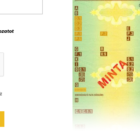
ozat
ot
ő!