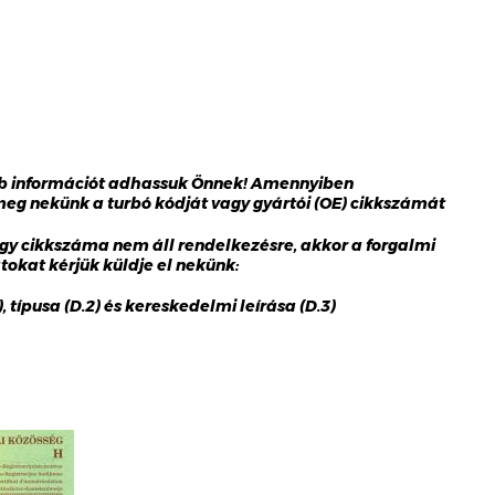
bb információt adhassuk Önnek! Amennyiben
 meg nekünk a turbó kódját vagy gyártói (OE) cikkszámát
gy cikkszáma nem áll rendelkezésre, akkor a forgalmi
okat kérjük küldje el nekünk:
 típusa (D.2) és kereskedelmi leírása (D.3)