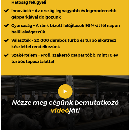
Hatóság felügyeli
Innováció – Az ország legnagyobb és legmodernebb
gépparkjával dolgozunk
Gyorsaság – A ránk bízott felújítások 95%-át fél napon
belül elvégezzük
Választék – 20.000 darabos turbó és turbó alkatrész
készlettel rendelkezünk
Szakértelem – Profi, szakértő csapat több, mint 10 év
turbós tapasztalattal
Nézze meg cégünk bemutatkozó
videó
ját!