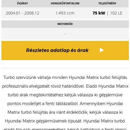
ÉVJÁRAT
HENGERŰRTARTALOM
TELJESÍTMÉNY
2004.01 - 2008.12
1.493 ccm
75 kW
| 102 LE
MOTORKÓD
-
Részletes adatlap és árak
Turbó szervizünk vállalja minden Hyundai Matrix turbó felújítás
professzinális elvégzését rövid határidővel. Eladó Hyundai Matrix
turbó árak megtekintéséhez kérjük válassza ki gépjárműve
pontos modelljét a fenti táblázatból. Amennyiben Hyundai
Matrix turbó felújítás ára iránt érdeklődik, kérjük válassza ki
Hyundai Matrix gépjárművének típusát. Hyundai Matrix turbó
eladó típusok megismeréséhez, kérjük kattintson a fenti jármű