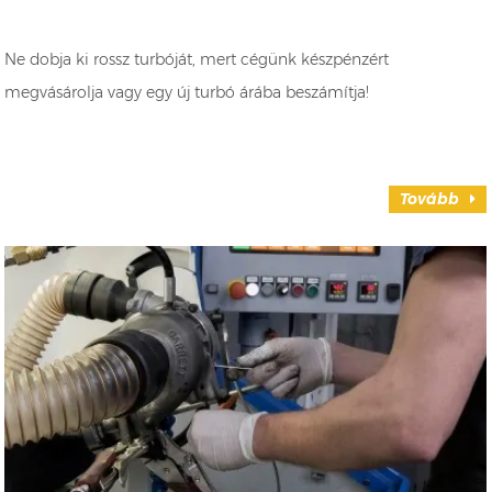
Ne dobja ki rossz turbóját, mert cégünk készpénzért
megvásárolja vagy egy új turbó árába beszámítja!
Tovább