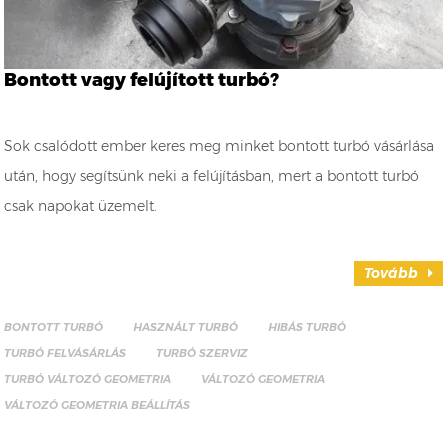
Bontott vagy felújított turbó?
Sok csalódott ember keres meg minket bontott turbó vásárlása
után, hogy segítsünk neki a felújításban, mert a bontott turbó
csak napokat üzemelt.
Tovább
BONTOTT TURBÓ
HASZNÁLT TURBÓ
HIBÁS TURBÓ
TURBÓ FELVÁSÁRLÁS
TURBÓ SZERVIZ
TURBÓ VÁLTOZÓ GEOMETRIA
VÁLTOZÓ GEOMETRIA
VÁLTOZÓ GEOMETRIA BEÁLLÍTÁS