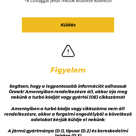
*A csillaggal jelölt mezők kitöltése kötelező!
Figyelem
Segítsen, hogy a legpontosabb információt adhassuk
Önnek! Amennyiben rendelkezésre áll, akkor írja meg
nekünk a turbó kódját vagy gyártói (OE) cikkszámát
Amennyiben a turbó kódja vagy cikkszáma nem áll
rendelkezésre, akkor a forgalmi engedélyből a következő
adatokat kérjük küldje el nekünk:
A jármű gyártmánya (D.1), típusa (D.2) és kereskedelmi
leírása (D.3)