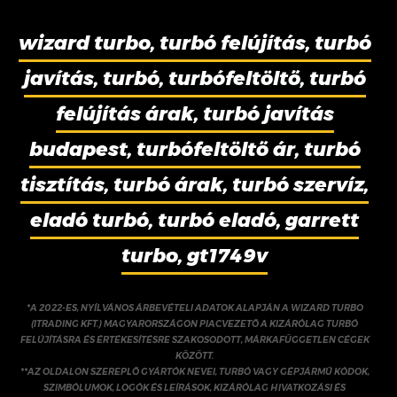
wizard turbo, turbó felújítás, turbó
javítás, turbó, turbófeltöltő, turbó
felújítás árak, turbó javítás
budapest, turbófeltöltő ár, turbó
tisztítás, turbó árak, turbó szervíz,
eladó turbó, turbó eladó, garrett
turbo, gt1749v
*A 2022-ES, NYÍLVÁNOS ÁRBEVÉTELI ADATOK ALAPJÁN A WIZARD TURBO
(ITRADING KFT.) MAGYARORSZÁGON PIACVEZETŐ A KIZÁRÓLAG TURBÓ
FELÚJÍTÁSRA ÉS ÉRTÉKESÍTÉSRE SZAKOSODOTT, MÁRKAFÜGGETLEN CÉGEK
KÖZÖTT.
**AZ OLDALON SZEREPLŐ GYÁRTÓK NEVEI, TURBÓ VAGY GÉPJÁRMŰ KÓDOK,
SZIMBÓLUMOK, LOGÓK ÉS LEÍRÁSOK, KIZÁRÓLAG HIVATKOZÁSI ÉS