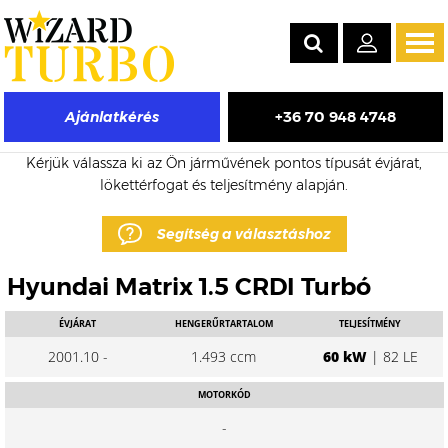
Tog
navi
+36 70 948 4748
Ajánlatkérés
Hyundai Matrix eladó turbó árak
Kérjük válassza ki az Ön járművének pontos típusát évjárat,
lökettérfogat és teljesítmény alapján.
Segítség a választáshoz
Hyundai Matrix 1.5 CRDI Turbó
ÉVJÁRAT
HENGERŰRTARTALOM
TELJESÍTMÉNY
2001.10 -
1.493 ccm
60 kW
| 82 LE
MOTORKÓD
-