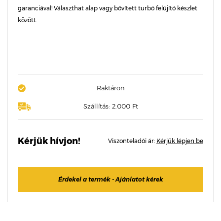
garanciával! Választhat alap vagy bővített turbó felújító készlet
között.
Raktáron
Szállítás: 2.000 Ft
Kérjük hívjon!
Viszonteladói ár:
Kérjük lépjen be
Érdekel a termék - Ajánlatot kérek