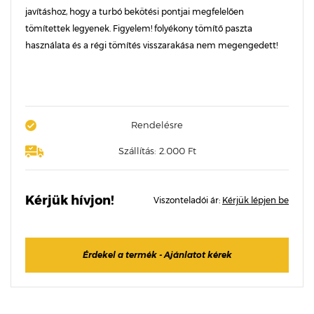
javításhoz, hogy a turbó bekötési pontjai megfelelően
tömítettek legyenek. Figyelem! folyékony tömítő paszta
használata és a régi tömítés visszarakása nem megengedett!
Rendelésre
Szállítás: 2.000 Ft
Kérjük hívjon!
Viszonteladói ár:
Kérjük lépjen be
Érdekel a termék - Ajánlatot kérek