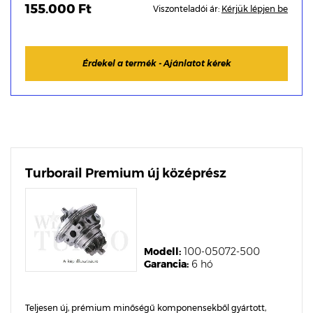
155.000 Ft
Viszonteladói ár:
Kérjük lépjen be
Érdekel a termék - Ajánlatot kérek
Turborail Premium új középrész
Modell:
100-05072-500
Garancia:
6 hó
Teljesen új, prémium minőségű komponensekből gyártott,