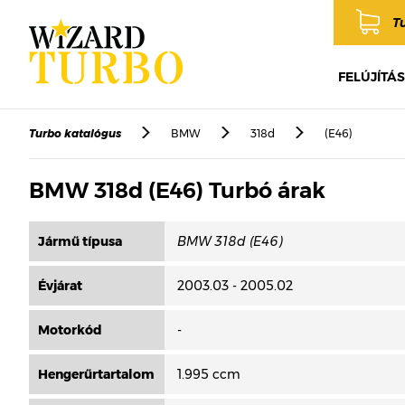
T
FELÚJÍTÁS
Turbo katalógus
BMW
318d
(E46)
BMW 318d (E46) Turbó árak
Jármű típusa
Évjárat
2003.03 - 2005.02
Motorkód
-
Hengerűrtartalom
1.995 ccm