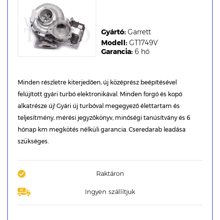
Gyártó:
Garrett
Modell:
GT1749V
Garancia:
6 hó
Minden részletre kiterjedően, új középrész beépítésével
felújított gyári turbó elektronikával. Minden forgó és kopó
alkatrésze új! Gyári új turbóval megegyező élettartam és
teljesítmény, mérési jegyzőkönyv, minőségi tanúsítvány és 6
hónap km megkötés nélküli garancia. Cseredarab leadása
szükséges.
Raktáron
Ingyen szállítjuk