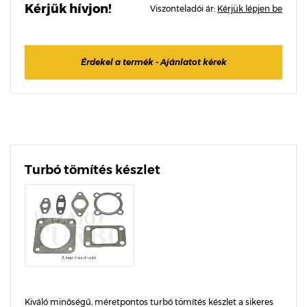
Kérjük hívjon!
Viszonteladói ár:
Kérjük lépjen be
Érdekel a termék - Ajánlatot kérek
Turbó tömítés készlet
Kiváló minőségű, méretpontos turbó tömítés készlet a sikeres