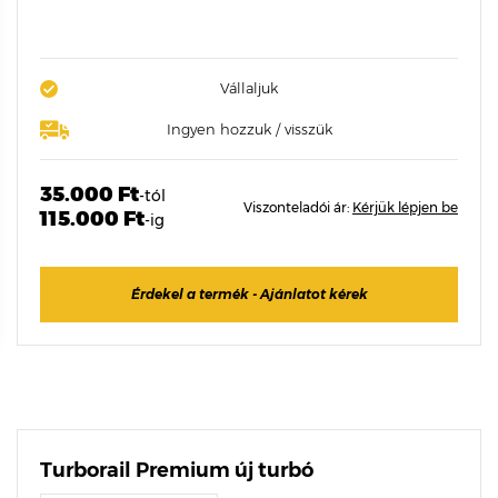
Vállaljuk
Ingyen hozzuk / visszük
35.000 Ft
-tól
Viszonteladói ár:
Kérjük lépjen be
115.000 Ft
-ig
Érdekel a termék - Ajánlatot kérek
Turborail Premium új turbó