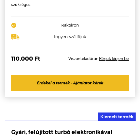
szükséges.
Raktáron
Ingyen szállítjuk
110.000 Ft
Viszonteladói ár:
Kérjük lépjen be
Érdekel a termék - Ajánlatot kérek
Gyári, felújított turbó elektronikával