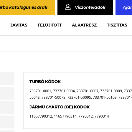
urbo katalógus és árak
Viszonteladók
Ajá
JAVÍTÁS
FELÚJÍTOTT
ALKATRÉSZ
TISZTÍTÁS
TURBÓ KÓDOK
733701-0001, 733701-0004, 733701-0007, 733701-0009, 7337
5004S, 733701-5007S, 733701-5009S, 733701-5010S, 733701
JÁRMŰ GYÁRTÓ (OE) KÓDOK
11657790312, 11657790314, 7790312, 7790314