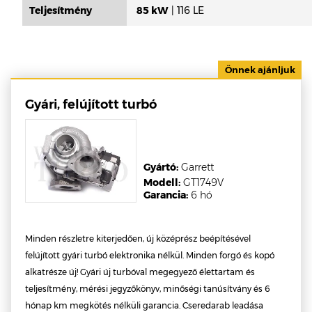
Teljesítmény
85 kW
| 116 LE
Gyári, felújított turbó
Gyártó:
Garrett
Modell:
GT1749V
Garancia:
6 hó
Minden részletre kiterjedően, új középrész beépítésével
felújított gyári turbó elektronika nélkül. Minden forgó és kopó
alkatrésze új! Gyári új turbóval megegyező élettartam és
teljesítmény, mérési jegyzőkönyv, minőségi tanúsítvány és 6
hónap km megkötés nélküli garancia. Cseredarab leadása