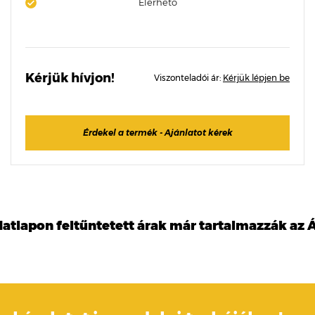
Elérhető
Kérjük hívjon!
Viszonteladói ár:
Kérjük lépjen be
Érdekel a termék - Ajánlatot kérek
datlapon feltűntetett árak már tartalmazzák az Á