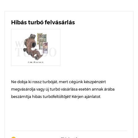
Hibás turbó felvásárlás
Ne dobja ki rossz turbóját, mert cégünk készpénzért
megvásárolja vagy új turbó vásárlása esetén annak árába
beszámítja hibás turbófeltöltőjét! Kérjen ajánlatot.