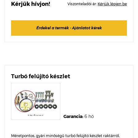
Kérjük hívjon!
Viszonteladói ár:
Kérjük lépjen be
Érdekel a termék - Ajánlatot kérek
Turbó felújító készlet
Garancia:
6 hó
Méretpontos, gyári minőségű turbó felújító készlet raktárról,