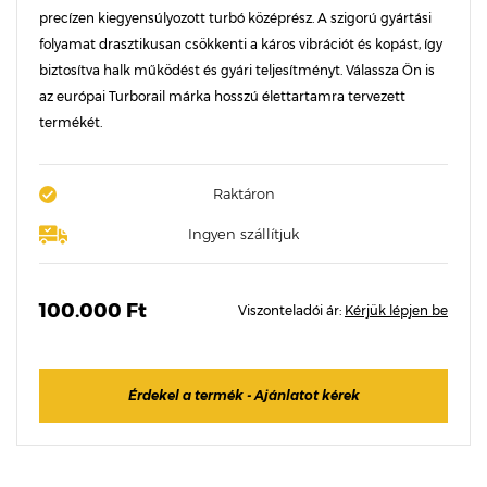
precízen kiegyensúlyozott turbó középrész. A szigorú gyártási
folyamat drasztikusan csökkenti a káros vibrációt és kopást, így
biztosítva halk működést és gyári teljesítményt. Válassza Ön is
az európai Turborail márka hosszú élettartamra tervezett
termékét.
Raktáron
Ingyen szállítjuk
100.000 Ft
Viszonteladói ár:
Kérjük lépjen be
Érdekel a termék - Ajánlatot kérek