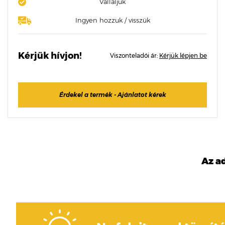
Vállaljuk
Ingyen hozzuk / visszük
Kérjük hívjon!
Viszonteladói ár:
Kérjük lépjen be
Érdekel a termék - Ajánlatot kérek
Az a