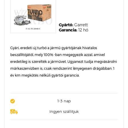
Gyártó:
Garrett
Garancia:
12 hó
Gyári, eredeti új turbó a jármű gyártójának hivatalos
beszállítójától, mely 100% -ban megegyezik azzal, amivel
eredetileg is szerelték a járművet. Ugyanezt tudja megvásárolni
márkaszervizben is, csak rendszerint lényegesen drágábban. 1
év km megkötés nélküli gyártói garancia.
1-3 nap
Ingyen szállítjuk