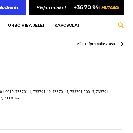
+36 70 948 4748
nlatkérés
Hívjon minket!
MUTASD!
TURBÓ HIBA JELEI
KAPCSOLAT
Másik típus választása
01-0010, 733701-1, 733701-10, 733701-4, 733701-5001S, 733701-
-7, 733701-9