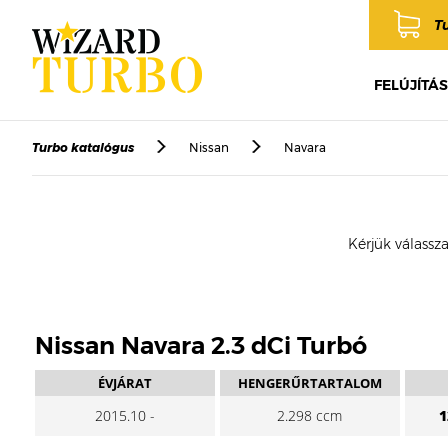
T
FELÚJÍTÁS
Turbo katalógus
Nissan
Navara
Kérjük válassza
Nissan Navara 2.3 dCi Turbó
ÉVJÁRAT
HENGERŰRTARTALOM
2015.10 -
2.298 ccm
1