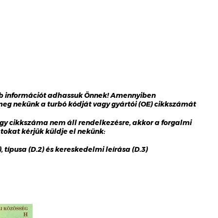
bb információt adhassuk Önnek! Amennyiben
 meg nekünk a turbó kódját vagy gyártói (OE) cikkszámát
gy cikkszáma nem áll rendelkezésre, akkor a forgalmi
okat kérjük küldje el nekünk:
 típusa (D.2) és kereskedelmi leírása (D.3)