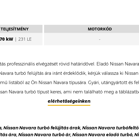
TELJESÍTMÉNY
MOTORKÓD
70 kW
| 231 LE
-
ítás professzinális elvégzését rövid határidővel. Eladó Nissan Nava
vara turbó felújítás ára iránt érdeklődik, kérjük válassza ki Nis
mű listából az Ön Nissan Navara típusára. Gyári, utángyártott és f
n Navara turbó típust keres, ami nem található meg a táblázatban
elérhetőségeinken
.
s, Nissan Navara turbó felújítás árak, Nissan Navara turbófeltö
ítás ára, Nissan Navara turbó ár, Nissan Navara eladó turbó, N