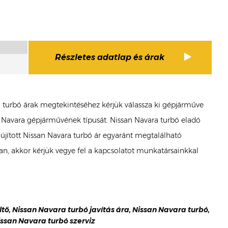
Részletes adatlap és árak
ra turbó árak megtekintéséhez kérjük válassza ki gépjárműve
san Navara gépjárművének típusát. Nissan Navara turbó eladó
elújított Nissan Navara turbó ár egyaránt megtalálható
, akkor kérjük vegye fel a kapcsolatot munkatársainkkal
ltő, Nissan Navara turbó javítás ára, Nissan Navara turbó,
issan Navara turbó szerviz