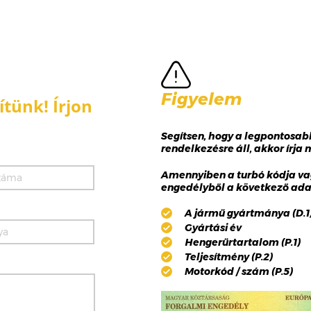
Figyelem
tünk! Írjon
Segítsen, hogy a legpontosa
rendelkezésre áll, akkor írja
Amennyiben a turbó kódja va
engedélyből a következő adat
A jármű gyártmánya (D.1),
Gyártási év
Hengerűrtartalom (P.1)
Teljesítmény (P.2)
Motorkód / szám (P.5)