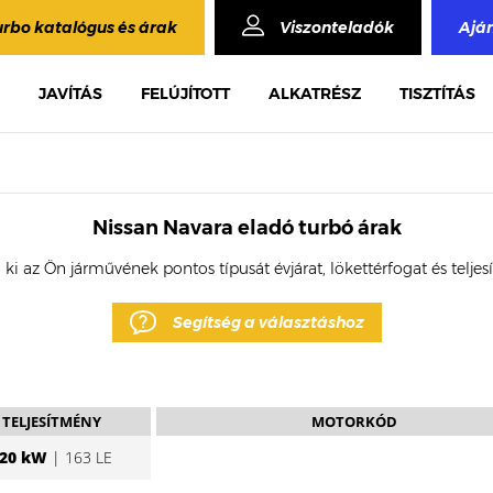
urbo katalógus és árak
Viszonteladók
Ajá
JAVÍTÁS
FELÚJÍTOTT
ALKATRÉSZ
TISZTÍTÁS
Nissan Navara eladó turbó árak
 ki az Ön járművének pontos típusát évjárat, lökettérfogat és telje
Segítség a választáshoz
TELJESÍTMÉNY
MOTORKÓD
20 kW
| 163 LE