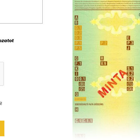
ozat
ot
ő!