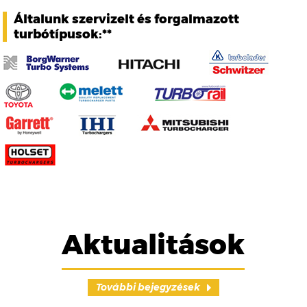
Általunk szervizelt és forgalmazott
turbótípusok:**
Aktualitások
További bejegyzések