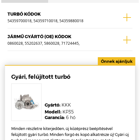
TURBÓ KÓDOK
54359700018, 54359710018, 54359880018
JÁRMŰ GYÁRTÓ (OE) KÓDOK
0860028, 55202637, 5860028, 71724445,
71724447, 71724552, 71724553, 93191833 ,
WTF-0073D
Gyári, felújított turbó
Gyártó:
KKK
Modell:
KP35
Garancia:
6 hó
Minden részletre kiterjedően, új középrész beépítésével
felújított gyári turbó. Minden forgó és kopó alkatrésze új! Gyári új