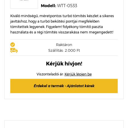
Modell:
WTT-0533
Kiváló minőségű, méretpontos turbó tömítés készlet a sikeres
javításhoz, hogy a turbó bekötési pontjai megfelelően
tömítettek legyenek. Figyelem! folyékony tömítő paszta
használata és a régi tömítés visszarakása nem megengedett!
Raktáron
Szállítás: 2.000 Ft
Kérjük hívjon!
Viszonteladói ár:
Kérjük lépjen be
Érdekel a termék - Ajánlatot kérek