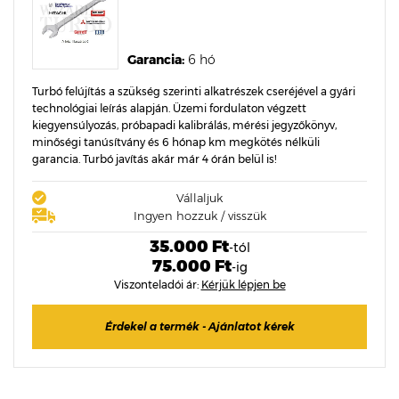
Garancia:
6 hó
Turbó felújítás a szükség szerinti alkatrészek cseréjével a gyári
technológiai leírás alapján. Üzemi fordulaton végzett
kiegyensúlyozás, próbapadi kalibrálás, mérési jegyzőkönyv,
minőségi tanúsítvány és 6 hónap km megkötés nélküli
garancia. Turbó javítás akár már 4 órán belül is!
Vállaljuk
Ingyen hozzuk / visszük
35.000 Ft
-tól
75.000 Ft
-ig
Viszonteladói ár:
Kérjük lépjen be
Érdekel a termék - Ajánlatot kérek