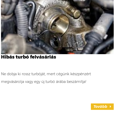
Hibás turbó felvásárlás
Ne dobja ki rossz turbóját, mert cégünk készpénzért
megvásárolja vagy egy új turbó árába beszámítja!
Tovább