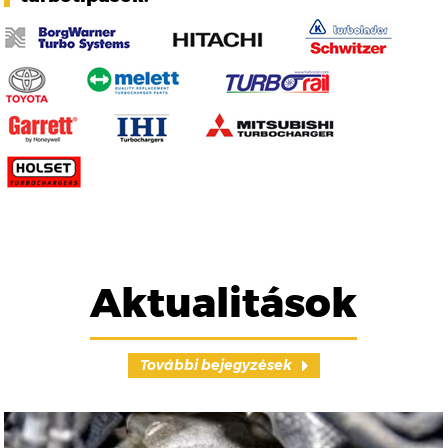
Aktualitások
További bejegyzések