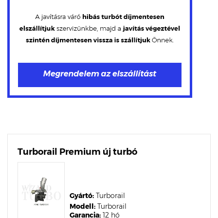
Turborail Premium új turbó
Gyártó:
Turborail
Modell:
Turborail
Garancia:
12 hó