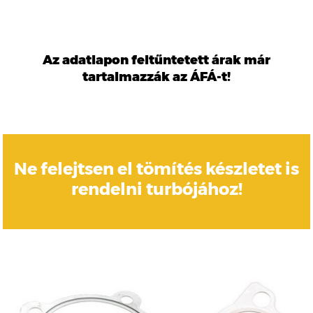
Az adatlapon feltűntetett árak már
tartalmazzák az ÁFÁ-t!
Ne felejtsen el tömítés készletet is
rendelni turbójához!