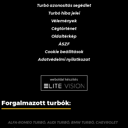
Turbó azonosítás segédlet
Turbó hiba jelei
Vélemények
Cégtörténet
Oldaltérkép
ÁSZF
Cookie beállítások
Adatvédelmi nyilatkozat
weboldal készítés
Forgalmazott turbók:
ALFA-ROMEO TURBÓ
,
AUDI TURBÓ
,
BMW TURBÓ
,
CHEVROLET