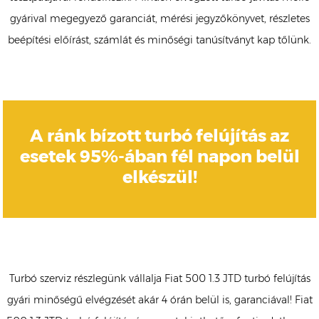
gyárival megegyező garanciát, mérési jegyzőkönyvet, részletes
beépítési előírást, számlát és minőségi tanúsítványt kap tőlünk.
A ránk bízott turbó felújítás az
esetek 95%-ában fél napon belül
elkészül!
Turbó szerviz részlegünk vállalja Fiat 500 1.3 JTD turbó felújítás
gyári minőségű elvégzését akár 4 órán belül is, garanciával! Fiat