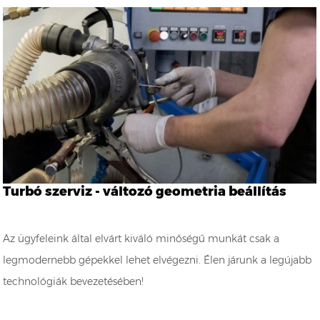
Turbó szerviz - változó geometria beállítás
Az ügyfeleink által elvárt kiváló minőségű munkát csak a
legmodernebb gépekkel lehet elvégezni. Élen járunk a legújabb
technológiák bevezetésében!