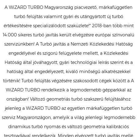
A WiZARD TURBO Magyarország piacvezető, márkafüggetlen
turbó felújítás valamint gyári és utángyártott új turbó
értékesítésére specializálódott szaküzlete!* 2018-ban több mint
14.000 sikeres turbó javítás került elvégzésre európai színvonalú
szervizünkben! A Turbó javítás a Nemzeti Közlekedési Hatóság
engedélyével és szigorú felügyelete mellett, a Közlekedési
Hatóság által jóváhagyott, gyári technológiai leírás szerint és a
hatóság által engedélyezett, kiváló minőségű alkatrészekkel
történik! Turbó felújítás végzésére szakosodott cégek között a A
WiZARD TURBO rendelkezik a legmodernebb gépparkkal az
országban! Változó geometriás turbó szakszerű felújításához
jelenleg a WiZARD TURBO az egyetlen márkafüggetlen turbó
szerviz Magyarországon, amelyik a világ jelenlegi legmodernebb
dinamikus turbó nyomás és változó geometria kalibrációs
tesztpadjával rendelkezik. Minden elvégzett turbó javítás mellé