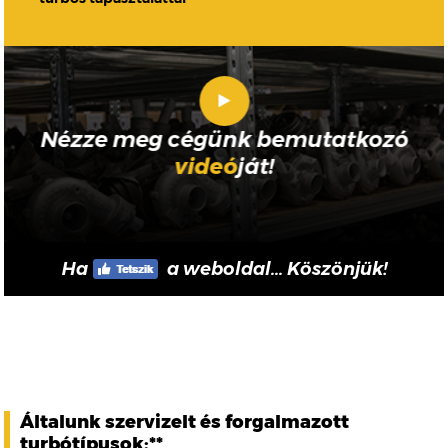
Nézze meg cégünk bemutatkozó
videó
ját!
Ha
a weboldal... Köszönjük!
Általunk szervizelt és forgalmazott
turbótípusok:**