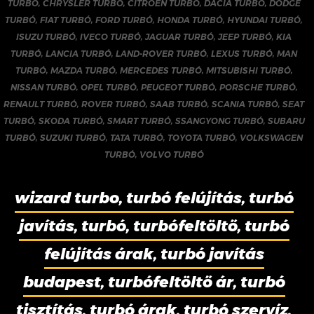
TURBÓ
,
CHRYSLER TURBÓ
,
CITROEN TURBÓ
,
DACIA TURBÓ
,
DODGE
TURBÓ
,
FIAT TURBÓ
,
FORD TURBÓ
,
HONDA TURBÓ
,
HYUNDAI TURBÓ
,
ISUZU TURBÓ
,
IVECO TURBÓ
,
JAGUAR TURBÓ
,
JEEP TURBÓ
,
KIA
TURBÓ
,
LANCIA TURBÓ
,
LAND-ROVER TURBÓ
,
LEXUS TURBÓ
,
MAN
TURBÓ
,
MAZDA TURBÓ
,
MERCEDES TURBÓ
,
MITSUBISHI TURBÓ
,
NISSAN TURBÓ
,
OPEL TURBÓ
,
PEUGEOT TURBÓ
,
PORSCHE TURBÓ
,
RENAULT TURBÓ
,
ROVER TURBÓ
,
SAAB TURBÓ
,
SCANIA TURBÓ
,
SEAT
TURBÓ
,
SKODA TURBÓ
,
SMART TURBÓ
,
SSANGYONG TURBÓ
,
SUBARU
TURBÓ
,
SUZUKI TURBÓ
,
TATA TURBÓ
,
TOYOTA TURBÓ
,
VOLKSWAGEN
TURBÓ
,
VOLVO TURBÓ
wizard turbo, turbó felújítás, turbó
javítás, turbó, turbófeltöltő, turbó
felújítás árak, turbó javítás
budapest, turbófeltöltő ár, turbó
tisztítás, turbó árak, turbó szervíz,