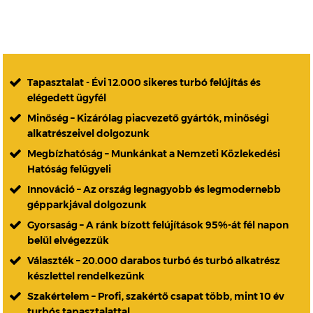
Tapasztalat - Évi 12.000 sikeres turbó felújítás és
elégedett ügyfél
Minőség – Kizárólag piacvezető gyártók, minőségi
alkatrészeivel dolgozunk
Megbízhatóság – Munkánkat a Nemzeti Közlekedési
Hatóság felügyeli
Innováció – Az ország legnagyobb és legmodernebb
gépparkjával dolgozunk
Gyorsaság – A ránk bízott felújítások 95%-át fél napon
belül elvégezzük
Választék – 20.000 darabos turbó és turbó alkatrész
készlettel rendelkezünk
Szakértelem – Profi, szakértő csapat több, mint 10 év
turbós tapasztalattal