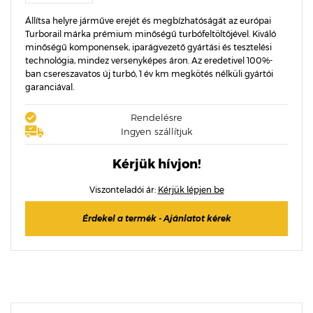
Állítsa helyre járműve erejét és megbízhatóságát az európai
Turborail márka prémium minőségű turbófeltöltőjével. Kiváló
minőségű komponensek, iparágvezető gyártási és tesztelési
technológia, mindez versenyképes áron. Az eredetivel 100%-
ban csereszavatos új turbó, 1 év km megkötés nélküli gyártói
garanciával.
Rendelésre
Ingyen szállítjuk
Kérjük hívjon!
Viszonteladói ár:
Kérjük lépjen be
Érdekel a termék - Ajánlatot kérek