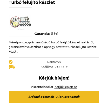
Turbó felújító készlet
Garancia:
6 hó
Méretpontos, gyári minőségű turbó felújító készlet raktárról,
garanciával! Választhat alap vagy bővített turbó felújító készlet
között.
Raktáron
Szállítás: 2.000 Ft
Kérjük hívjon!
Viszonteladói ár:
Kérjük lépjen be
Érdekel a termék - Ajánlatot kérek