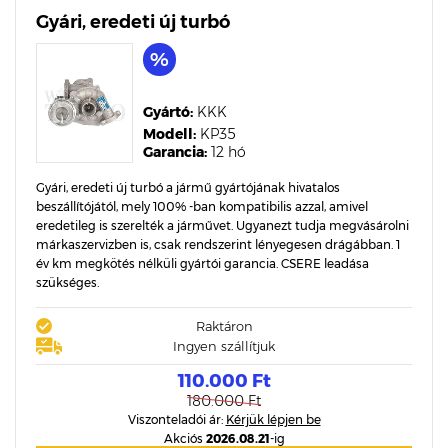
Gyári, eredeti új turbó
Gyártó:
KKK
Modell:
KP35
Garancia:
12 hó
Gyári, eredeti új turbó a jármű gyártójának hivatalos
beszállítójától, mely 100% -ban kompatibilis azzal, amivel
eredetileg is szerelték a járművet. Ugyanezt tudja megvásárolni
márkaszervizben is, csak rendszerint lényegesen drágábban. 1
év km megkötés nélküli gyártói garancia. CSERE leadása
szükséges.
Raktáron
Ingyen szállítjuk
110.000 Ft
180.000 Ft
Viszonteladói ár:
Kérjük lépjen be
Akciós
2026.08.21
-ig