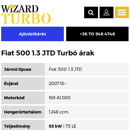
Tog
navi
+36 70 948 4748
Ajánlatkérés
Másik típus választása
Fiat 500 1.3 JTD Turbó árak
Jármű típusa
Évjárat
2007.10 -
Motorkód
169 A1.000
Hengerűrtartalom
1.248 ccm
Teljesítmény
55 kW
| 75 LE