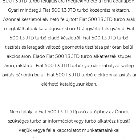
500 1.3 JTD turbó felújítás ára megtekinthető a fenti adatlapon.
Gyári minőségű Fiat 500 1.3 JTD turbó középrész raktáron.
Azonnal készletről elvihető felújított Fiat 500 1.3 JTD turbó árak
megtalálhatóak katalógusunkban. Utángyártott és gyári új Fiat
500 1.3 JTD turbó eladó készletről. Fiat 500 1.3 JTD turbó
tisztítás és leragadt változó geometria tisztítása pár órán belül
akciós áron. Eladó Fiat 500 1.3 JTD turbó alkatrészek szuper
áron, raktárról. Fiat 500 1.3 JTD turbónyomás szabályzó szelep
javítás pár órán belül. Fiat 500 1.3 JTD turbó elektronika javítás ár
elérhető katalógusunkban.
Nem találja a Fiat 500 1.3 JTD típusú autójához az Önnek
szükséges turbó ár információt vagy turbó alkatrész típust?
Kérjük vegye fel a kapcsolatot munkatársainkkal