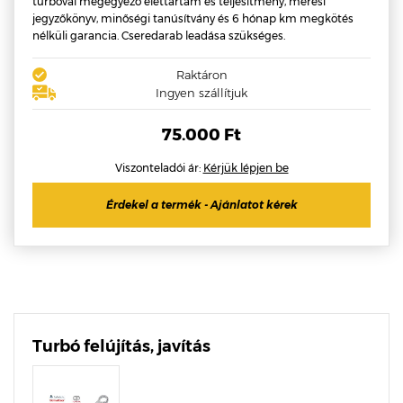
turbóval megegyező élettartam és teljesítmény, mérési
jegyzőkönyv, minőségi tanúsítvány és 6 hónap km megkötés
nélküli garancia. Cseredarab leadása szükséges.
Raktáron
Ingyen szállítjuk
75.000 Ft
Viszonteladói ár:
Kérjük lépjen be
Érdekel a termék - Ajánlatot kérek
Turbó felújítás, javítás