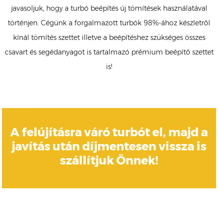
javasoljuk, hogy a turbó beépítés új tömítések használatával
történjen. Cégünk a forgalmazott turbók 98%-ához készletről
kínál tömítés szettet illetve a beépítéshez szükséges összes
csavart és segédanyagot is tartalmazó prémium beépítő szettet
is!
A felújításra váró turbót el, majd a
javítás után díjmentesen vissza is
szállítjuk Önnek!