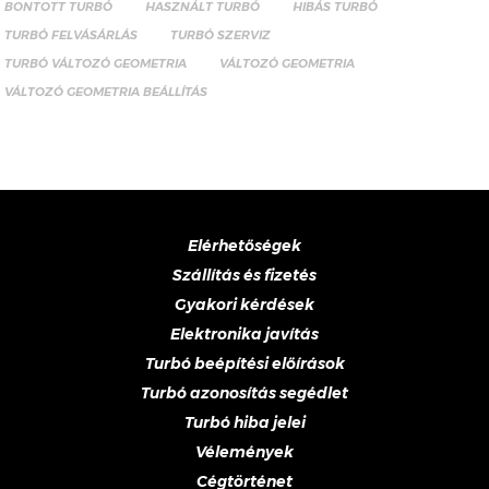
BONTOTT TURBÓ
HASZNÁLT TURBÓ
HIBÁS TURBÓ
TURBÓ FELVÁSÁRLÁS
TURBÓ SZERVIZ
TURBÓ VÁLTOZÓ GEOMETRIA
VÁLTOZÓ GEOMETRIA
VÁLTOZÓ GEOMETRIA BEÁLLÍTÁS
Elérhetőségek
Szállítás és fizetés
Gyakori kérdések
Elektronika javítás
Turbó beépítési előírások
Turbó azonosítás segédlet
Turbó hiba jelei
Vélemények
Cégtörténet