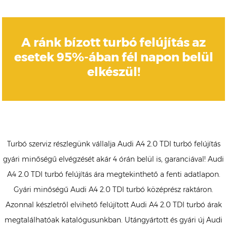
A ránk bízott turbó felújítás az
esetek 95%-ában fél napon belül
elkészül!
Turbó szerviz részlegünk vállalja Audi A4 2.0 TDI turbó felújítás
gyári minőségű elvégzését akár 4 órán belül is, garanciával! Audi
A4 2.0 TDI turbó felújítás ára megtekinthető a fenti adatlapon.
Gyári minőségű Audi A4 2.0 TDI turbó középrész raktáron.
Azonnal készletről elvihető felújított Audi A4 2.0 TDI turbó árak
megtalálhatóak katalógusunkban. Utángyártott és gyári új Audi