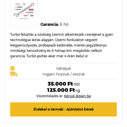
Garancia:
6 hó
Turbó felújítás a szükség szerinti alkatrészek cseréjével a gyári
technológiai leírás alapján. Üzemi fordulaton végzett
kiegyensúlyozás, próbapadi kalibrálás, mérési jegyzőkönyv,
minőségi tanúsítvány és 6 hónap km megkötés nélküli
garancia. Turbó javítás akár már 4 órán belül is!
Vállaljuk
Ingyen hozzuk / visszük
35.000 Ft
-tól
125.000 Ft
-ig
Viszonteladói ár:
Kérjük lépjen be
Érdekel a termék - Ajánlatot kérek