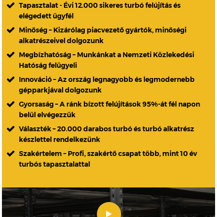
Tapasztalat - Évi 12.000 sikeres turbó felújítás és
elégedett ügyfél
Minőség – Kizárólag piacvezető gyártók, minőségi
alkatrészeivel dolgozunk
Megbízhatóság – Munkánkat a Nemzeti Közlekedési
Hatóság felügyeli
Innováció – Az ország legnagyobb és legmodernebb
gépparkjával dolgozunk
Gyorsaság – A ránk bízott felújítások 95%-át fél napon
belül elvégezzük
Választék – 20.000 darabos turbó és turbó alkatrész
készlettel rendelkezünk
Szakértelem – Profi, szakértő csapat több, mint 10 év
turbós tapasztalattal