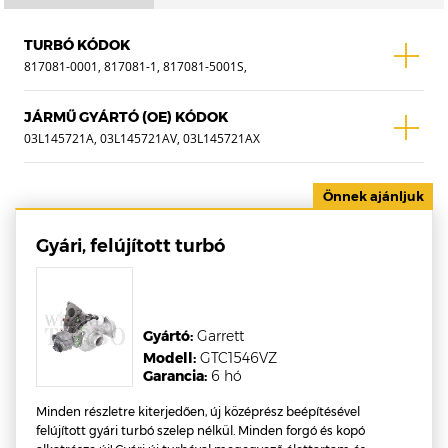
TURBÓ KÓDOK
817081-0001, 817081-1, 817081-5001S,
818988-0001, 818988-1, 818988-5001S
JÁRMŰ GYÁRTÓ (OE) KÓDOK
03L145721A, 03L145721AV, 03L145721AX
Gyári, felújított turbó
Gyártó:
Garrett
Modell:
GTC1546VZ
Garancia:
6 hó
Minden részletre kiterjedően, új középrész beépítésével
felújított gyári turbó szelep nélkül. Minden forgó és kopó