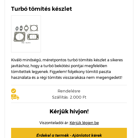
Turbó tömítés készlet
Kiváló minőségű, méretpontos turbó tömítés készlet a sikeres
javításhoz, hogy a turbó bekötési pontjai megfelelően
tömítettek legyenek. Figyelem! folyékony tömítő paszta
használata és a régi tömítés visszarakása nem megengedett!
Rendelésre
Szállítás: 2.000 Ft
Kérjük hívjon!
Viszonteladói ár:
Kérjük lépjen be
Érdekel a termék - Ajánlatot kérek