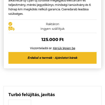
alkatrésze új! Gyári új turbóval megegyező élettartam és
teljesítmény, mérési jegyzőkönyv, minőségi tanúsítvány és 6
hónap km megkötés nélküli garancia. Cseredarab leadása
szükséges.
Raktáron
Ingyen szállítjuk
125.000 Ft
Viszonteladói ár:
Kérjük lépjen be
Érdekel a termék - Ajánlatot kérek
Turbó felújítás, javítás