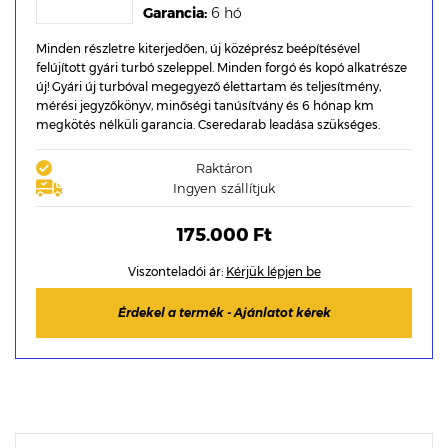
Garancia:
6 hó
Minden részletre kiterjedően, új középrész beépítésével
felújított gyári turbó szeleppel. Minden forgó és kopó alkatrésze
új! Gyári új turbóval megegyező élettartam és teljesítmény,
mérési jegyzőkönyv, minőségi tanúsítvány és 6 hónap km
megkötés nélküli garancia. Cseredarab leadása szükséges.
Raktáron
Ingyen szállítjuk
175.000 Ft
Viszonteladói ár:
Kérjük lépjen be
Érdekel a termék - Ajánlatot kérek