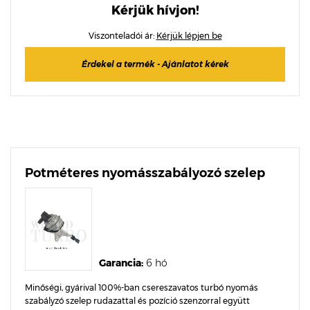
Kérjük hívjon!
Viszonteladói ár:
Kérjük lépjen be
Érdekel a termék - Ajánlatot kérek
Potméteres nyomásszabályozó szelep
Garancia:
6 hó
Minőségi, gyárival 100%-ban csereszavatos turbó nyomás
szabályzó szelep rudazattal és pozíció szenzorral együtt