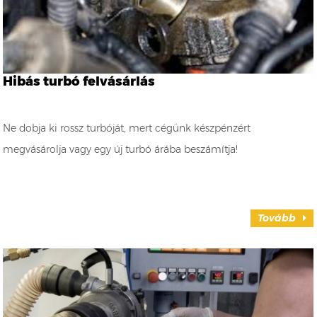
Hibás turbó felvásárlás
Ne dobja ki rossz turbóját, mert cégünk készpénzért
megvásárolja vagy egy új turbó árába beszámítja!
Tovább