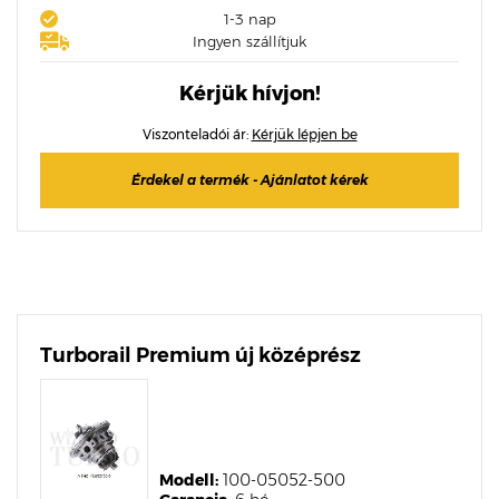
1-3 nap
Ingyen szállítjuk
Kérjük hívjon!
Viszonteladói ár:
Kérjük lépjen be
Érdekel a termék - Ajánlatot kérek
Turborail Premium új középrész
Modell:
100-05052-500