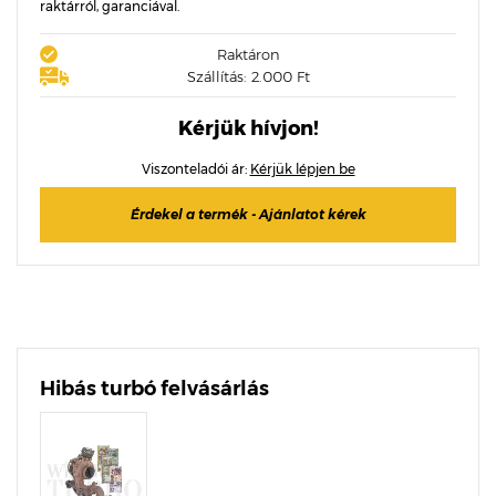
raktárról, garanciával.
Raktáron
Szállítás: 2.000 Ft
Kérjük hívjon!
Viszonteladói ár:
Kérjük lépjen be
Érdekel a termék - Ajánlatot kérek
Hibás turbó felvásárlás