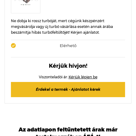
Ne dobja ki rossz turbóját, mert cégünk készpénzért
megvásárolja vagy új turbó vásárlása esetén annak árába
beszámítja hibás turbófeltöltőjét! Kérjen ajánlatot.
Elérhető
Kérjük hívjon!
Viszonteladói ár:
Kérjük lépjen be
Érdekel a termék - Ajánlatot kérek
Az adatlapon feltűntetett árak már