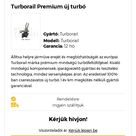
Turborail Premium új turbó
Gyártó:
Turborail
Modell:
Turborail
Garancia:
12 hó
Állítsa helyre járműve erejét és megbízhatóságát az európai
Turborail márka prémium minőségű turbófeltöltőjével. Kiváló
minőségű komponensek, iparágvezető gyártási és tesztelési
technológia, mindez versenyképes áron. Az eredetivel 100%-
ban csereszavatos új turbó, 1 év km megkötés nélküli gyártói
garanciával.
Rendelésre
Ingyen szállítjuk
Kérjük hívjon!
Viszonteladói ár:
Kérjük lépjen be