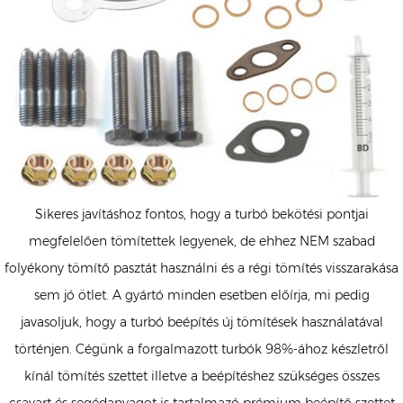
Sikeres javításhoz fontos, hogy a turbó bekötési pontjai
megfelelően tömítettek legyenek, de ehhez NEM szabad
folyékony tömítő pasztát használni és a régi tömítés visszarakása
sem jó ötlet. A gyártó minden esetben előírja, mi pedig
javasoljuk, hogy a turbó beépítés új tömítések használatával
történjen. Cégünk a forgalmazott turbók 98%-ához készletről
kínál tömítés szettet illetve a beépítéshez szükséges összes