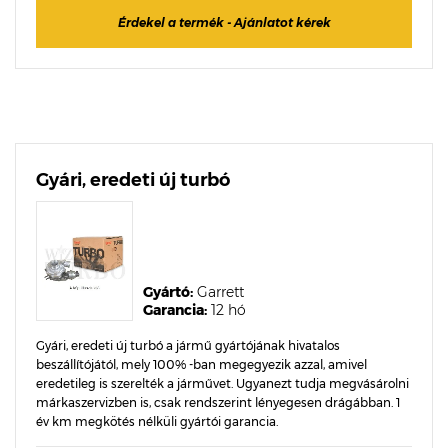
Érdekel a termék - Ajánlatot kérek
Gyári, eredeti új turbó
Gyártó:
Garrett
Garancia:
12 hó
Gyári, eredeti új turbó a jármű gyártójának hivatalos
beszállítójától, mely 100% -ban megegyezik azzal, amivel
eredetileg is szerelték a járművet. Ugyanezt tudja megvásárolni
márkaszervizben is, csak rendszerint lényegesen drágábban. 1
év km megkötés nélküli gyártói garancia.