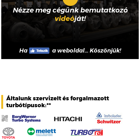
Nézze meg cégünk bemutatkozó
videó
ját!
Ha
a weboldal... Köszönjük!
Általunk szervizelt és forgalmazott
turbótípusok:**