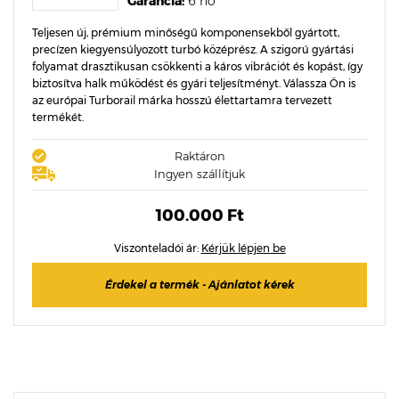
Garancia:
6 hó
Teljesen új, prémium minőségű komponensekből gyártott,
precízen kiegyensúlyozott turbó középrész. A szigorú gyártási
folyamat drasztikusan csökkenti a káros vibrációt és kopást, így
biztosítva halk működést és gyári teljesítményt. Válassza Ön is
az európai Turborail márka hosszú élettartamra tervezett
termékét.
Raktáron
Ingyen szállítjuk
100.000 Ft
Viszonteladói ár:
Kérjük lépjen be
Érdekel a termék - Ajánlatot kérek