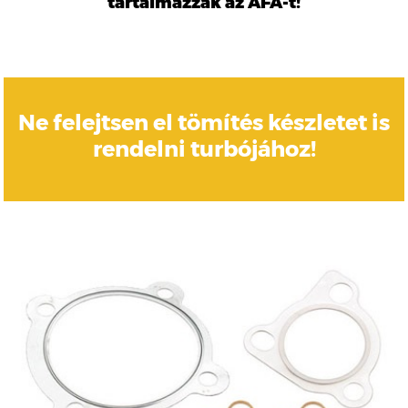
tartalmazzák az ÁFÁ-t!
Ne felejtsen el tömítés készletet is
rendelni turbójához!