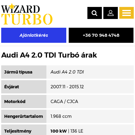
Tog
navi
+36 70 948 4748
Ajánlatkérés
Másik típus választása
Audi A4 2.0 TDI Turbó árak
Jármű típusa
Évjárat
2007.11 - 2015.12
Motorkód
CAGA / CJCA
Hengerűrtartalom
1.968 ccm
Teljesítmény
100 kW
| 136 LE