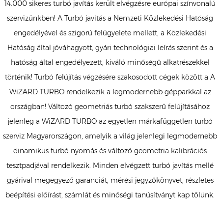
14.000 sikeres turbó javítás került elvégzésre európai színvonalú
szervizünkben! A Turbó javítás a Nemzeti Közlekedési Hatóság
engedélyével és szigorú felügyelete mellett, a Közlekedési
Hatóság által jóváhagyott, gyári technológiai leírás szerint és a
hatóság által engedélyezett, kiváló minőségű alkatrészekkel
történik! Turbó felújítás végzésére szakosodott cégek között a A
WiZARD TURBO rendelkezik a legmodernebb gépparkkal az
országban! Változó geometriás turbó szakszerű felújításához
jelenleg a WiZARD TURBO az egyetlen márkafüggetlen turbó
szerviz Magyarországon, amelyik a világ jelenlegi legmodernebb
dinamikus turbó nyomás és változó geometria kalibrációs
tesztpadjával rendelkezik. Minden elvégzett turbó javítás mellé
gyárival megegyező garanciát, mérési jegyzőkönyvet, részletes
beépítési előírást, számlát és minőségi tanúsítványt kap tőlünk.