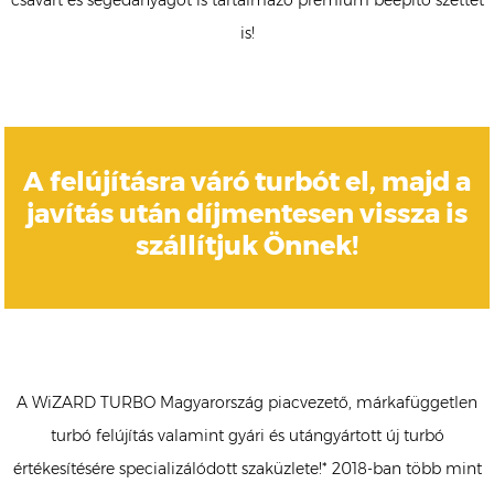
csavart és segédanyagot is tartalmazó prémium beépítő szettet
is!
A felújításra váró turbót el, majd a
javítás után díjmentesen vissza is
szállítjuk Önnek!
A WiZARD TURBO Magyarország piacvezető, márkafüggetlen
turbó felújítás valamint gyári és utángyártott új turbó
értékesítésére specializálódott szaküzlete!* 2018-ban több mint