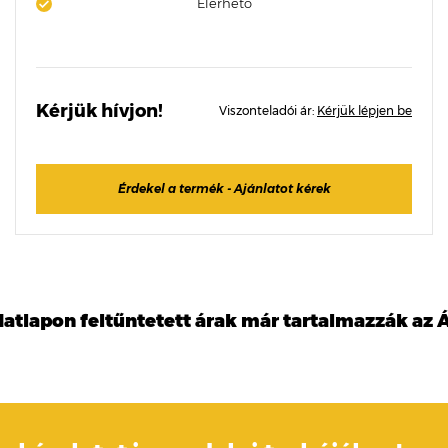
Elérhető
Kérjük hívjon!
Viszonteladói ár:
Kérjük lépjen be
Érdekel a termék - Ajánlatot kérek
datlapon feltűntetett árak már tartalmazzák az Á