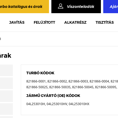
urbo katalógus és árak
Viszonteladók
Ajá
JAVÍTÁS
FELÚJÍTOTT
ALKATRÉSZ
TISZTÍTÁS
I
árak
TURBÓ KÓDOK
821866-0001, 821866-0002, 821866-0003, 821866-0004, 82186
821866-5002S, 821866-5003S, 821866-5004S, 821866-5009S,
JÁRMŰ GYÁRTÓ (OE) KÓDOK
04L253010H, 04L253010HV, 04L253010HX