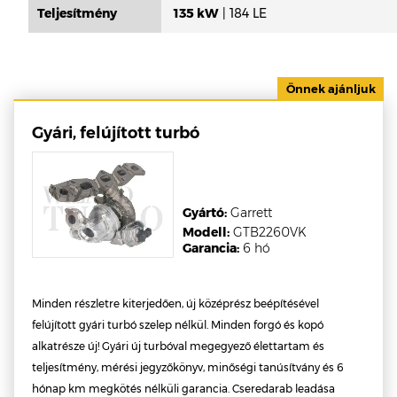
Teljesítmény
135 kW
| 184 LE
Gyári, felújított turbó
Gyártó:
Garrett
Modell:
GTB2260VK
Garancia:
6 hó
Minden részletre kiterjedően, új középrész beépítésével
felújított gyári turbó szelep nélkül. Minden forgó és kopó
alkatrésze új! Gyári új turbóval megegyező élettartam és
teljesítmény, mérési jegyzőkönyv, minőségi tanúsítvány és 6
hónap km megkötés nélküli garancia. Cseredarab leadása