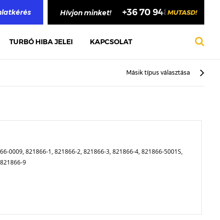
+36 70 948 4748
nlatkérés
Hívjon minket!
MUTASD!
TURBÓ HIBA JELEI
KAPCSOLAT
Másik típus választása
6-0009, 821866-1, 821866-2, 821866-3, 821866-4, 821866-5001S,
 821866-9