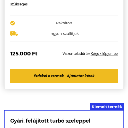
szükséges.
Raktáron
Ingyen szállítjuk
125.000 Ft
Viszonteladói ár:
Kérjük lépjen be
Érdekel a termék - Ajánlatot kérek
Gyári, felújított turbó szeleppel