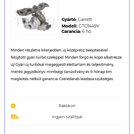
Gyártó:
Garrett
Modell:
GTD1449V
Garancia:
6 hó
Minden részletre kiterjedően, új középrész beépítésével
felújított gyári turbó szeleppel. Minden forgó és kopó alkatrésze
új! Gyári új turbóval megegyező élettartam és teljesítmény,
mérési jegyzőkönyv, minőségi tanúsítvány és 6 hónap km
megkötés nélküli garancia. Cseredarab leadása szükséges.
Raktáron
Ingyen szállítjuk