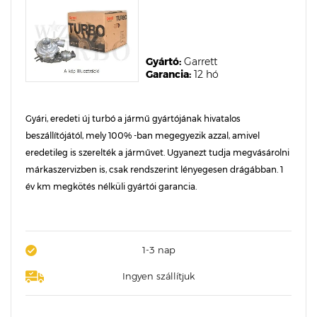
Gyártó:
Garrett
Garancia:
12 hó
Gyári, eredeti új turbó a jármű gyártójának hivatalos
beszállítójától, mely 100% -ban megegyezik azzal, amivel
eredetileg is szerelték a járművet. Ugyanezt tudja megvásárolni
márkaszervizben is, csak rendszerint lényegesen drágábban. 1
év km megkötés nélküli gyártói garancia.
1-3 nap
Ingyen szállítjuk