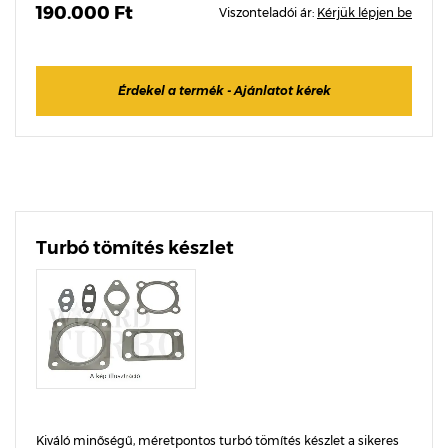
190.000 Ft
Viszonteladói ár:
Kérjük lépjen be
Érdekel a termék - Ajánlatot kérek
Turbó tömítés készlet
Kiváló minőségű, méretpontos turbó tömítés készlet a sikeres