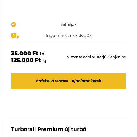
Vállaljuk
Ingyen hozzuk / visszük
35.000 Ft
-tól
Viszonteladói ár:
Kérjük lépjen be
125.000 Ft
-ig
Érdekel a termék - Ajánlatot kérek
Turborail Premium új turbó