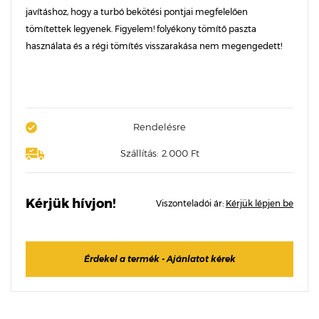
javításhoz, hogy a turbó bekötési pontjai megfelelően
tömítettek legyenek. Figyelem! folyékony tömítő paszta
használata és a régi tömítés visszarakása nem megengedett!
Rendelésre
Szállítás: 2.000 Ft
Kérjük hívjon!
Viszonteladói ár:
Kérjük lépjen be
Érdekel a termék - Ajánlatot kérek