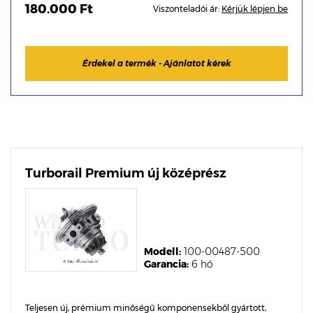
180.000 Ft
Viszonteladói ár:
Kérjük lépjen be
Érdekel a termék - Ajánlatot kérek
Turborail Premium új középrész
Modell:
100-00487-500
Garancia:
6 hó
Teljesen új, prémium minőségű komponensekből gyártott,