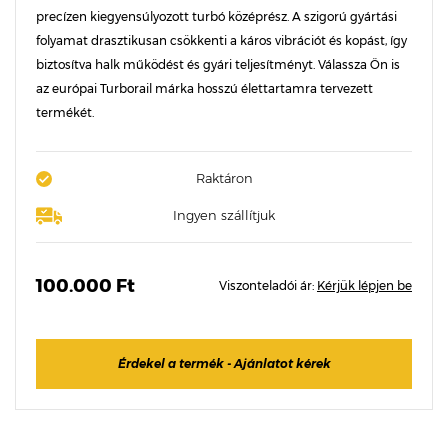
precízen kiegyensúlyozott turbó középrész. A szigorú gyártási
folyamat drasztikusan csökkenti a káros vibrációt és kopást, így
biztosítva halk működést és gyári teljesítményt. Válassza Ön is
az európai Turborail márka hosszú élettartamra tervezett
termékét.
Raktáron
Ingyen szállítjuk
100.000 Ft
Viszonteladói ár:
Kérjük lépjen be
Érdekel a termék - Ajánlatot kérek