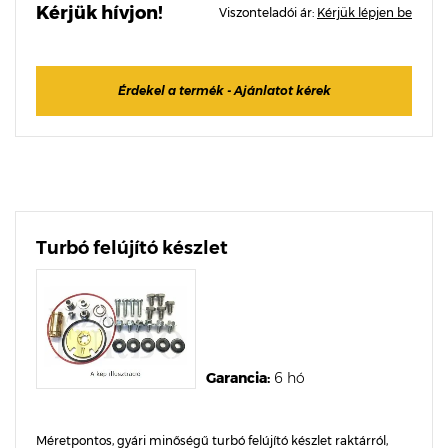
Kérjük hívjon!
Viszonteladói ár:
Kérjük lépjen be
Érdekel a termék - Ajánlatot kérek
Turbó felújító készlet
Garancia:
6 hó
Méretpontos, gyári minőségű turbó felújító készlet raktárról,