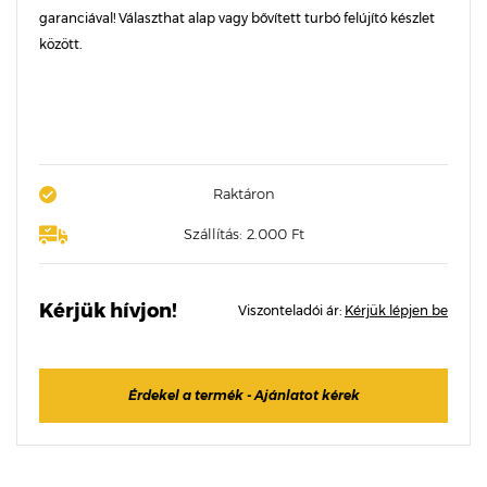
garanciával! Választhat alap vagy bővített turbó felújító készlet
között.
Raktáron
Szállítás: 2.000 Ft
Kérjük hívjon!
Viszonteladói ár:
Kérjük lépjen be
Érdekel a termék - Ajánlatot kérek