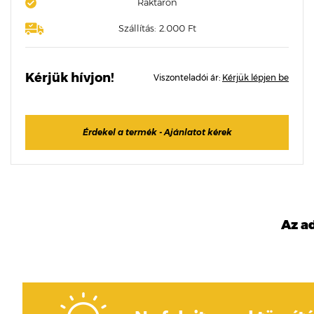
Raktáron
Szállítás: 2.000 Ft
Kérjük hívjon!
Viszonteladói ár:
Kérjük lépjen be
Érdekel a termék - Ajánlatot kérek
Az a