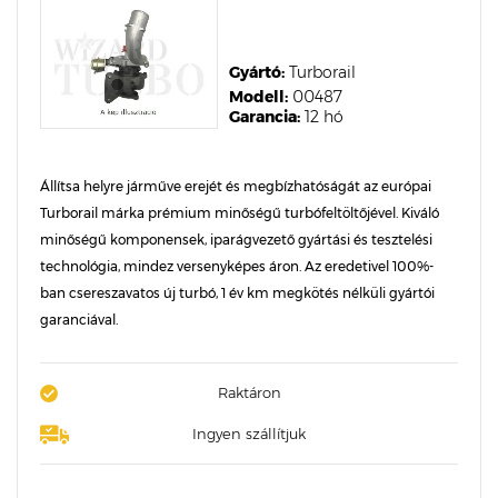
Gyártó:
Turborail
Modell:
00487
Garancia:
12 hó
Állítsa helyre járműve erejét és megbízhatóságát az európai
Turborail márka prémium minőségű turbófeltöltőjével. Kiváló
minőségű komponensek, iparágvezető gyártási és tesztelési
technológia, mindez versenyképes áron. Az eredetivel 100%-
ban csereszavatos új turbó, 1 év km megkötés nélküli gyártói
garanciával.
Raktáron
Ingyen szállítjuk