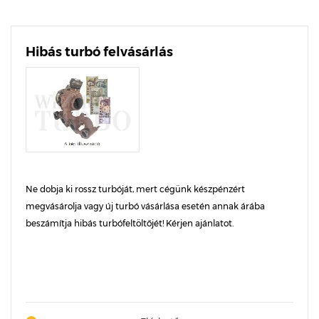
Hibás turbó felvásárlás
Ne dobja ki rossz turbóját, mert cégünk készpénzért
megvásárolja vagy új turbó vásárlása esetén annak árába
beszámítja hibás turbófeltöltőjét! Kérjen ajánlatot.