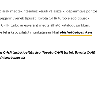
rbó árak megtekintéséhez kérjük válassza ki gépjárműve pontos
R gépjárművének típusát. Toyota C-HR turbó eladó típusok
yota C-HR turbó ár egyaránt megtalálható katalógusunkban.
e fel a kapcsolatot munkatársainkkal
elérhetőségeinken
.
ota C-HR turbó javítás ára, Toyota C-HR turbó, Toyota C-HR
R turbó szerviz