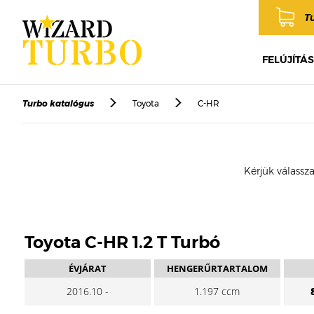
T
FELÚJÍTÁS
Turbo katalógus
Toyota
C-HR
Kérjük válassza
Toyota C-HR 1.2 T Turbó
ÉVJÁRAT
HENGERŰRTARTALOM
2016.10 -
1.197 ccm