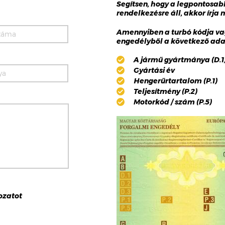
Segítsen, hogy a legpontosa
rendelkezésre áll, akkor írja
Amennyiben a turbó kódja va
engedélyből a következő adat
A jármű gyártmánya (D.1),
Gyártási év
Hengerűrtartalom (P.1)
Teljesítmény (P.2)
Motorkód / szám (P.5)
ozat
ot