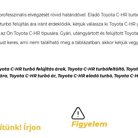
 professzinális elvégzését rövid határidővel. Eladó Toyota C-HR tu
urbó felújítás ára iránt érdeklődik, kérjük válassza ki Toyota C-H
 az Ön Toyota C-HR típusára. Gyári, utángyártott és felújított To
t keres, ami nem található meg a táblázatban, akkor kérjük vegy
oyota C-HR turbó felújítás árak, Toyota C-HR turbófeltöltő, Toy
s ára, Toyota C-HR turbó ár, Toyota C-HR eladó turbó, Toyota C-H
Figyelem
tünk! Írjon