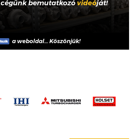
 cégünk bemutatkozó
videó
ját!
a weboldal... Köszönjük!