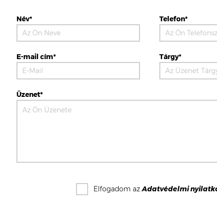
Név*
Telefon*
E-mail cím*
Tárgy*
Üzenet*
Elfogadom az
Adatvédelmi nyilatk