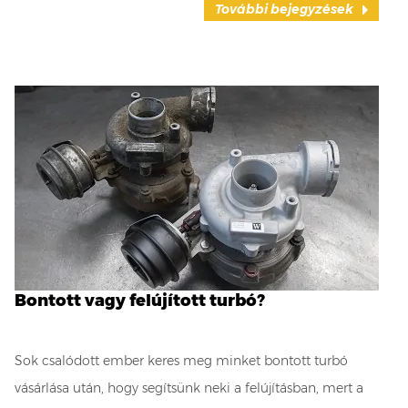
További bejegyzések
Bontott vagy felújított turbó?
Sok csalódott ember keres meg minket bontott turbó
vásárlása után, hogy segítsünk neki a felújításban, mert a