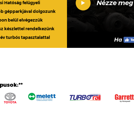
Nézze meg
 Hatóság felügyeli
bb gépparkjával dolgozunk
apon belül elvégezzük
sz készlettel rendelkezünk
 év turbós tapasztalattal
Ha
ípusok:**