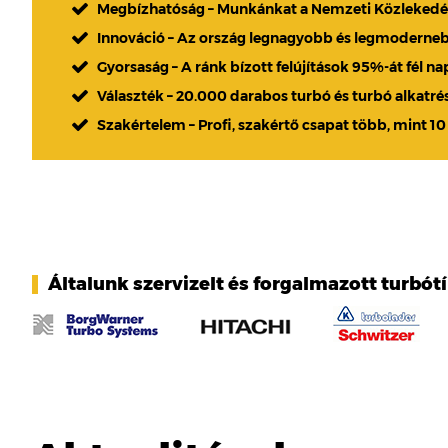
Megbízhatóság – Munkánkat a Nemzeti Közlekedési
Innováció – Az ország legnagyobb és legmoderne
Gyorsaság – A ránk bízott felújítások 95%-át fél n
Választék – 20.000 darabos turbó és turbó alkatré
Szakértelem – Profi, szakértő csapat több, mint 10
Általunk szervizelt és forgalmazott turbót