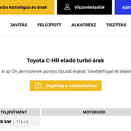
urbo katalógus és árak
Viszonteladók
Ajá
JAVÍTÁS
FELÚJÍTOTT
ALKATRÉSZ
TISZTÍTÁS
Toyota C-HR eladó turbó árak
 ki az Ön járművének pontos típusát évjárat, lökettérfogat és telje
Segítség a választáshoz
TELJESÍTMÉNY
MOTORKÓD
85 kW
| 116 LE