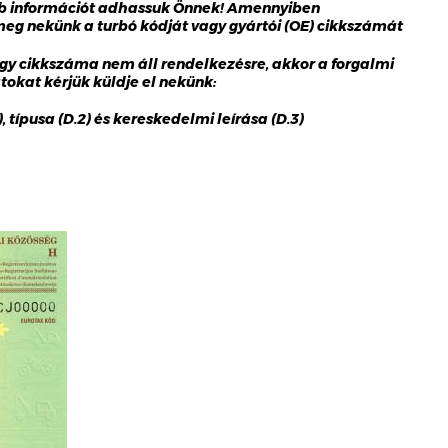
bb információt adhassuk Önnek! Amennyiben
 meg nekünk a turbó kódját vagy gyártói (OE) cikkszámát
gy cikkszáma nem áll rendelkezésre, akkor a forgalmi
okat kérjük küldje el nekünk:
 típusa (D.2) és kereskedelmi leírása (D.3)