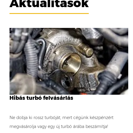
Aktualitások
Hibás turbó felvásárlás
Ne dobja ki rossz turbóját, mert cégünk készpénzért
megvásárolja vagy egy új turbó árába beszámítja!