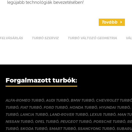
legújabb technológiák bevezetésében!
Tovább
FELVÁSÁRLÁS
TURBÓ SZERVIZ
TURBÓ VÁLTOZÓ GEOMETRIA
VÁ
Forgalmazott turbók:
ALFA-ROMEO TURBÓ
,
AUDI TURBÓ
,
BMW TURBÓ
,
CHEVROLET TURB
TURBÓ
,
FIAT TURBÓ
,
FORD TURBÓ
,
HONDA TURBÓ
,
HYUNDAI TURBÓ
,
TURBÓ
,
LANCIA TURBÓ
,
LAND-ROVER TURBÓ
,
LEXUS TURBÓ
,
MAN T
NISSAN TURBÓ
,
OPEL TURBÓ
,
PEUGEOT TURBÓ
,
PORSCHE TURBÓ
,
R
TURBÓ
,
SKODA TURBÓ
,
SMART TURBÓ
,
SSANGYONG TURBÓ
,
SUBARU