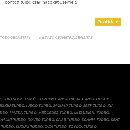
bontott turbó csak napokat üzemelt.
Tovább
LTOZÓ GEOMETRIA
VÁLTOZÓ GEOMETRIA BEÁLLÍTÁS
Ó
,
CHRYSLER TURBÓ
,
CITROEN TURBÓ
,
DACIA TURBÓ
,
DODGE
ISUZU TURBÓ
,
IVECO TURBÓ
,
JAGUAR TURBÓ
,
JEEP TURBÓ
,
KIA
URBÓ
,
MAZDA TURBÓ
,
MERCEDES TURBÓ
,
MITSUBISHI TURBÓ
,
ENAULT TURBÓ
,
ROVER TURBÓ
,
SAAB TURBÓ
,
SCANIA TURBÓ
,
SEAT
 TURBÓ
,
SUZUKI TURBÓ
,
TATA TURBÓ
,
TOYOTA TURBÓ
,