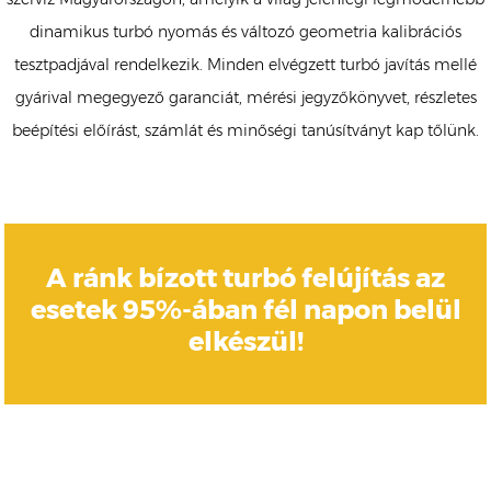
dinamikus turbó nyomás és változó geometria kalibrációs
tesztpadjával rendelkezik. Minden elvégzett turbó javítás mellé
gyárival megegyező garanciát, mérési jegyzőkönyvet, részletes
beépítési előírást, számlát és minőségi tanúsítványt kap tőlünk.
A ránk bízott turbó felújítás az
esetek 95%-ában fél napon belül
elkészül!