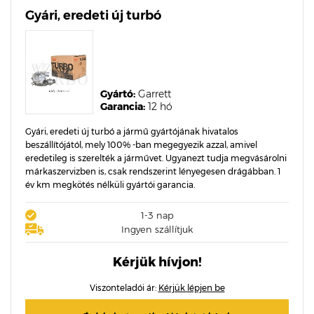
Gyári, eredeti új turbó
Gyártó:
Garrett
Garancia:
12 hó
Gyári, eredeti új turbó a jármű gyártójának hivatalos
beszállítójától, mely 100% -ban megegyezik azzal, amivel
eredetileg is szerelték a járművet. Ugyanezt tudja megvásárolni
márkaszervizben is, csak rendszerint lényegesen drágábban. 1
év km megkötés nélküli gyártói garancia.
1-3 nap
Ingyen szállítjuk
Kérjük hívjon!
Viszonteladói ár:
Kérjük lépjen be