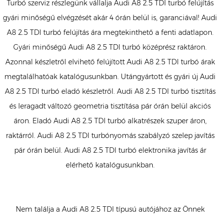
Turbó szerviz részlegünk vállalja Audi A8 2.5 TDI turbó felújítás
gyári minőségű elvégzését akár 4 órán belül is, garanciával! Audi
A8 2.5 TDI turbó felújítás ára megtekinthető a fenti adatlapon.
Gyári minőségű Audi A8 2.5 TDI turbó középrész raktáron.
Azonnal készletről elvihető felújított Audi A8 2.5 TDI turbó árak
megtalálhatóak katalógusunkban. Utángyártott és gyári új Audi
A8 2.5 TDI turbó eladó készletről. Audi A8 2.5 TDI turbó tisztítás
és leragadt változó geometria tisztítása pár órán belül akciós
áron. Eladó Audi A8 2.5 TDI turbó alkatrészek szuper áron,
raktárról. Audi A8 2.5 TDI turbónyomás szabályzó szelep javítás
pár órán belül. Audi A8 2.5 TDI turbó elektronika javítás ár
elérhető katalógusunkban.
Nem találja a Audi A8 2.5 TDI típusú autójához az Önnek