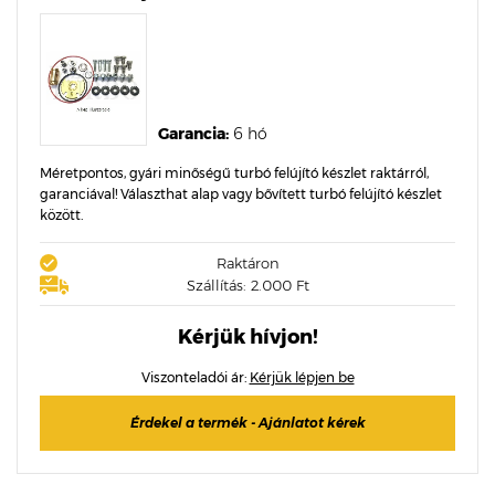
Garancia:
6 hó
Méretpontos, gyári minőségű turbó felújító készlet raktárról,
garanciával! Választhat alap vagy bővített turbó felújító készlet
között.
Raktáron
Szállítás: 2.000 Ft
Kérjük hívjon!
Viszonteladói ár:
Kérjük lépjen be
Érdekel a termék - Ajánlatot kérek