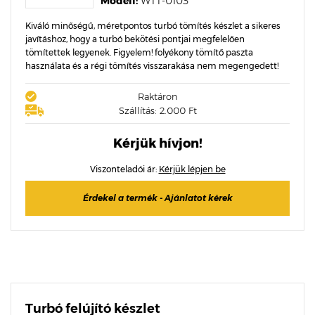
Modell:
WTT-0103
Kiváló minőségű, méretpontos turbó tömítés készlet a sikeres
javításhoz, hogy a turbó bekötési pontjai megfelelően
tömítettek legyenek. Figyelem! folyékony tömítő paszta
használata és a régi tömítés visszarakása nem megengedett!
Raktáron
Szállítás: 2.000 Ft
Kérjük hívjon!
Viszonteladói ár:
Kérjük lépjen be
Érdekel a termék - Ajánlatot kérek
Turbó felújító készlet