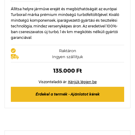
Állítsa helyre járműve erejét és megbízhatóságát az európai
Turborail márka prémium minőségű turbófeltöltőjével. Kiváló
minőségű komponensek, iparágvezető gyártási és tesztelési
technológia, mindez versenyképes áron. Az eredetivel 100%-
ban csereszavatos új turbó, 1 év km megkötés nélküli gyártói
garanciával.
Raktáron
Ingyen szállítjuk
135.000 Ft
Viszonteladói ár:
Kérjük lépjen be
Érdekel a termék - Ajánlatot kérek