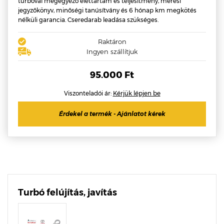
turbóval megegyező élettartam és teljesítmény, mérési
jegyzőkönyv, minőségi tanúsítvány és 6 hónap km megkötés
nélküli garancia. Cseredarab leadása szükséges.
Raktáron
Ingyen szállítjuk
95.000 Ft
Viszonteladói ár:
Kérjük lépjen be
Érdekel a termék - Ajánlatot kérek
Turbó felújítás, javítás