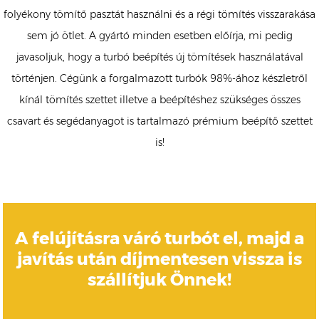
folyékony tömítő pasztát használni és a régi tömítés visszarakása
sem jó ötlet. A gyártó minden esetben előírja, mi pedig
javasoljuk, hogy a turbó beépítés új tömítések használatával
történjen. Cégünk a forgalmazott turbók 98%-ához készletről
kínál tömítés szettet illetve a beépítéshez szükséges összes
csavart és segédanyagot is tartalmazó prémium beépítő szettet
is!
A felújításra váró turbót el, majd a
javítás után díjmentesen vissza is
szállítjuk Önnek!