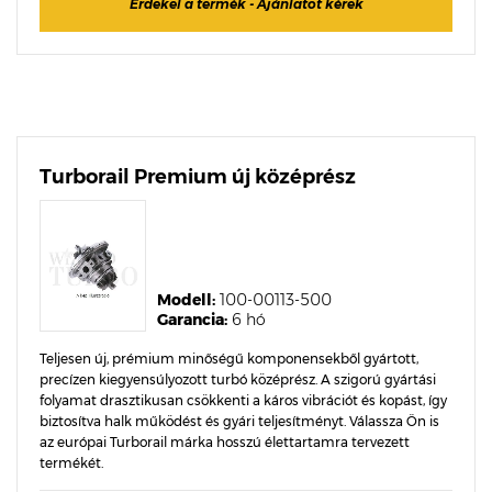
Érdekel a termék - Ajánlatot kérek
Turborail Premium új középrész
Modell:
100-00113-500
Garancia:
6 hó
Teljesen új, prémium minőségű komponensekből gyártott,
precízen kiegyensúlyozott turbó középrész. A szigorú gyártási
folyamat drasztikusan csökkenti a káros vibrációt és kopást, így
biztosítva halk működést és gyári teljesítményt. Válassza Ön is
az európai Turborail márka hosszú élettartamra tervezett
termékét.