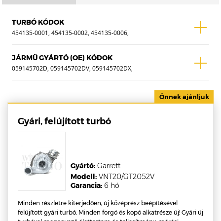
TURBÓ KÓDOK
454135-0001, 454135-0002, 454135-0006,
454135-0009, 454135-0011, 454135-1,
454135-11, 454135-2, 454135-5001S,
JÁRMŰ GYÁRTÓ (OE) KÓDOK
454135-5002S, 454135-5006S, 454135-
059145702D, 059145702DV, 059145702DX,
5009, 454135-5009S, 454135-5011S,
059145701G, 059145701GV, 059145701GX,
454135-6, 454135-9, 704594-0001, 704594-
059145701C, 059145701CV, 059145701CX ,
1, 704594-5001S, 57479880000,
WTF-0018A
57479900000
Gyári, felújított turbó
Gyártó:
Garrett
Modell:
VNT20/GT2052V
Garancia:
6 hó
Minden részletre kiterjedően, új középrész beépítésével
felújított gyári turbó. Minden forgó és kopó alkatrésze új! Gyári új