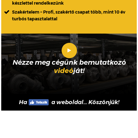
készlettel rendelkezünk
Szakértelem – Profi, szakértő csapat több, mint 10 év
turbós tapasztalattal
Nézze meg cégünk bemutatkozó
videó
ját!
Ha
a weboldal... Köszönjük!