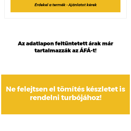
Érdekel a termék - Ajánlatot kérek
Az adatlapon feltűntetett árak már
tartalmazzák az ÁFÁ-t!
Ne felejtsen el tömítés készletet is
rendelni turbójához!