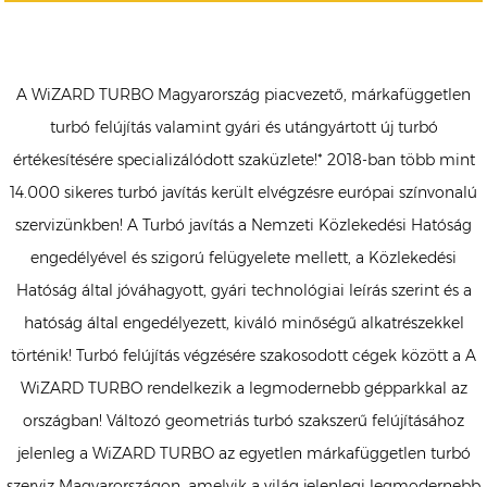
A WiZARD TURBO Magyarország piacvezető, márkafüggetlen
turbó felújítás valamint gyári és utángyártott új turbó
értékesítésére specializálódott szaküzlete!* 2018-ban több mint
14.000 sikeres turbó javítás került elvégzésre európai színvonalú
szervizünkben! A Turbó javítás a Nemzeti Közlekedési Hatóság
engedélyével és szigorú felügyelete mellett, a Közlekedési
Hatóság által jóváhagyott, gyári technológiai leírás szerint és a
hatóság által engedélyezett, kiváló minőségű alkatrészekkel
történik! Turbó felújítás végzésére szakosodott cégek között a A
WiZARD TURBO rendelkezik a legmodernebb gépparkkal az
országban! Változó geometriás turbó szakszerű felújításához
jelenleg a WiZARD TURBO az egyetlen márkafüggetlen turbó
szerviz Magyarországon, amelyik a világ jelenlegi legmodernebb