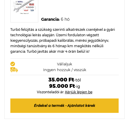
Garancia:
6 hó
Turbó felújítás a szükség szerinti alkatrészek cseréjével a gyári
technológiai leírás alapján. Üzemi fordulaton végzett
kiegyensúlyozás, próbapadi kalibrálás, mérési jegyzőkönyv,
minőségi tanúsítvány és 6 hónap km megkötés nélküli
garancia. Turbó javítás akár már 4 órán belül is!
Vállaljuk
Ingyen hozzuk / visszük
35.000 Ft
-tól
95.000 Ft
-ig
Viszonteladói ár:
Kérjük lépjen be
Érdekel a termék - Ajánlatot kérek