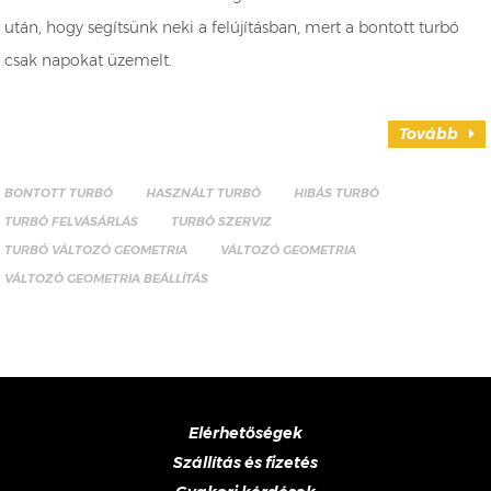
után, hogy segítsünk neki a felújításban, mert a bontott turbó
csak napokat üzemelt.
Tovább
BONTOTT TURBÓ
HASZNÁLT TURBÓ
HIBÁS TURBÓ
TURBÓ FELVÁSÁRLÁS
TURBÓ SZERVIZ
TURBÓ VÁLTOZÓ GEOMETRIA
VÁLTOZÓ GEOMETRIA
VÁLTOZÓ GEOMETRIA BEÁLLÍTÁS
Elérhetőségek
Szállítás és fizetés