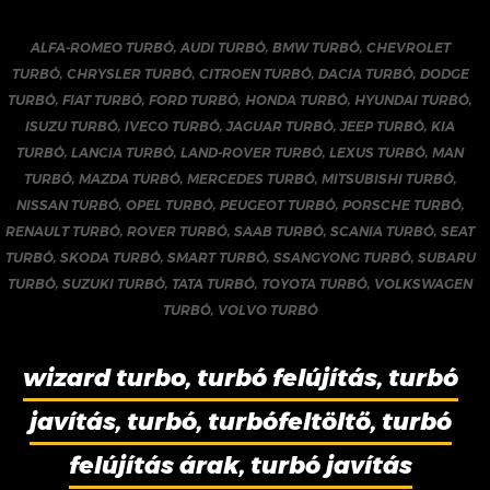
ALFA-ROMEO TURBÓ
,
AUDI TURBÓ
,
BMW TURBÓ
,
CHEVROLET
TURBÓ
,
CHRYSLER TURBÓ
,
CITROEN TURBÓ
,
DACIA TURBÓ
,
DODGE
TURBÓ
,
FIAT TURBÓ
,
FORD TURBÓ
,
HONDA TURBÓ
,
HYUNDAI TURBÓ
,
ISUZU TURBÓ
,
IVECO TURBÓ
,
JAGUAR TURBÓ
,
JEEP TURBÓ
,
KIA
TURBÓ
,
LANCIA TURBÓ
,
LAND-ROVER TURBÓ
,
LEXUS TURBÓ
,
MAN
TURBÓ
,
MAZDA TURBÓ
,
MERCEDES TURBÓ
,
MITSUBISHI TURBÓ
,
NISSAN TURBÓ
,
OPEL TURBÓ
,
PEUGEOT TURBÓ
,
PORSCHE TURBÓ
,
RENAULT TURBÓ
,
ROVER TURBÓ
,
SAAB TURBÓ
,
SCANIA TURBÓ
,
SEAT
TURBÓ
,
SKODA TURBÓ
,
SMART TURBÓ
,
SSANGYONG TURBÓ
,
SUBARU
TURBÓ
,
SUZUKI TURBÓ
,
TATA TURBÓ
,
TOYOTA TURBÓ
,
VOLKSWAGEN
TURBÓ
,
VOLVO TURBÓ
wizard turbo, turbó felújítás, turbó
javítás, turbó, turbófeltöltő, turbó
felújítás árak, turbó javítás