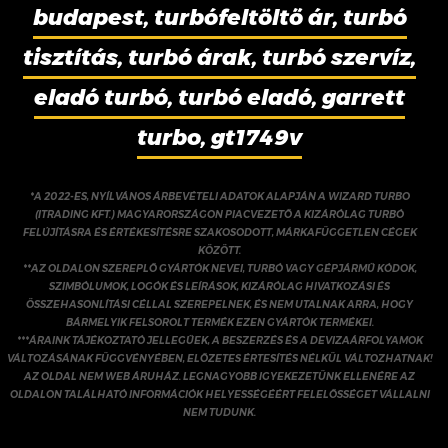
budapest, turbófeltöltő ár, turbó
tisztítás, turbó árak, turbó szervíz,
eladó turbó, turbó eladó, garrett
turbo, gt1749v
*A 2022-ES, NYÍLVÁNOS ÁRBEVÉTELI ADATOK ALAPJÁN A WIZARD TURBO
(ITRADING KFT.) MAGYARORSZÁGON PIACVEZETŐ A KIZÁRÓLAG TURBÓ
FELÚJÍTÁSRA ÉS ÉRTÉKESÍTÉSRE SZAKOSODOTT, MÁRKAFÜGGETLEN CÉGEK
KÖZÖTT.
**AZ OLDALON SZEREPLŐ GYÁRTÓK NEVEI, TURBÓ VAGY GÉPJÁRMŰ KÓDOK,
SZIMBÓLUMOK, LOGÓK ÉS LEÍRÁSOK, KIZÁRÓLAG HIVATKOZÁSI ÉS
ÖSSZEHASONLÍTÁSI CÉLLAL SZEREPELNEK, ÉS NEM UTALNAK ARRA, HOGY
BÁRMELYIK FELSOROLT TERMÉK EZEN GYÁRTÓK TERMÉKEI.
***ÁRAINK TÁJÉKOZTATÓ JELLEGŰEK, A BESZERZÉS ÉS A DEVIZAÁRFOLYAMOK
VÁLTOZÁSÁNAK FÜGGVÉNYÉBEN, ELŐZETES ÉRTESÍTÉS NÉLKÜL VÁLTOZHATNAK!
AZ OLDAL NEM WEB ÁRUHÁZ. LEGNAGYOBB IGYEKEZETÜNK ELLENÉRE AZ
OLDALON TALÁLHATÓ INFORMÁCIÓK HELYESSÉGÉÉRT FELELŐSSÉGET VÁLLALNI
NEM TUDUNK.