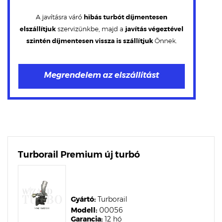
Turborail Premium új turbó
Gyártó:
Turborail
Modell:
00056
Garancia:
12 hó