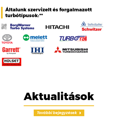
Általunk szervizelt és forgalmazott
turbótípusok:**
Aktualitások
További bejegyzések