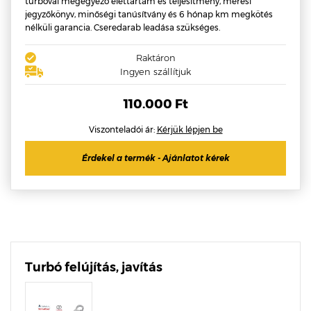
turbóval megegyező élettartam és teljesítmény, mérési
jegyzőkönyv, minőségi tanúsítvány és 6 hónap km megkötés
nélküli garancia. Cseredarab leadása szükséges.
Raktáron
Ingyen szállítjuk
110.000 Ft
Viszonteladói ár:
Kérjük lépjen be
Érdekel a termék - Ajánlatot kérek
Turbó felújítás, javítás