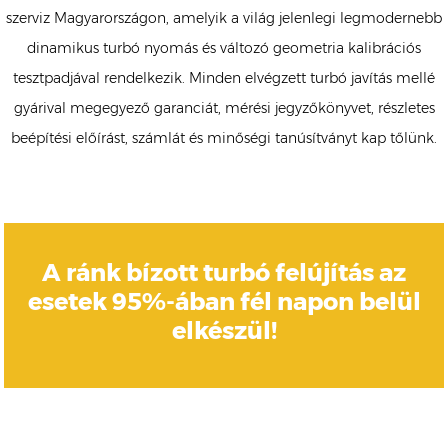
szerviz Magyarországon, amelyik a világ jelenlegi legmodernebb
dinamikus turbó nyomás és változó geometria kalibrációs
tesztpadjával rendelkezik. Minden elvégzett turbó javítás mellé
gyárival megegyező garanciát, mérési jegyzőkönyvet, részletes
beépítési előírást, számlát és minőségi tanúsítványt kap tőlünk.
A ránk bízott turbó felújítás az
esetek 95%-ában fél napon belül
elkészül!