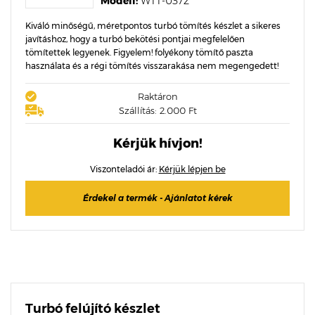
Modell:
WTT-0372
Kiváló minőségű, méretpontos turbó tömítés készlet a sikeres
javításhoz, hogy a turbó bekötési pontjai megfelelően
tömítettek legyenek. Figyelem! folyékony tömítő paszta
használata és a régi tömítés visszarakása nem megengedett!
Raktáron
Szállítás: 2.000 Ft
Kérjük hívjon!
Viszonteladói ár:
Kérjük lépjen be
Érdekel a termék - Ajánlatot kérek
Turbó felújító készlet