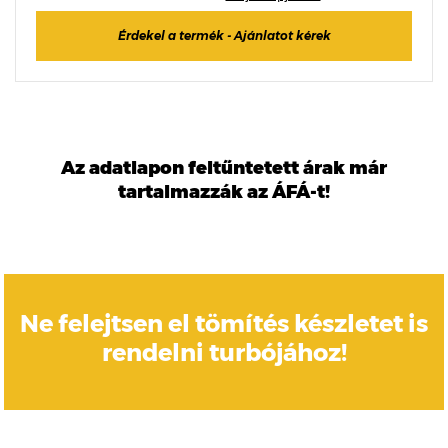
Érdekel a termék - Ajánlatot kérek
Az adatlapon feltűntetett árak már
tartalmazzák az ÁFÁ-t!
Ne felejtsen el tömítés készletet is
rendelni turbójához!