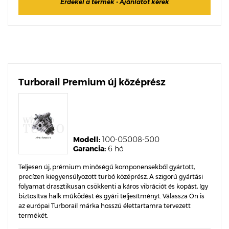
Érdekel a termék - Ajánlatot kérek
Turborail Premium új középrész
Modell:
100-05008-500
Garancia:
6 hó
Teljesen új, prémium minőségű komponensekből gyártott,
precízen kiegyensúlyozott turbó középrész. A szigorú gyártási
folyamat drasztikusan csökkenti a káros vibrációt és kopást, így
biztosítva halk működést és gyári teljesítményt. Válassza Ön is
az európai Turborail márka hosszú élettartamra tervezett
termékét.