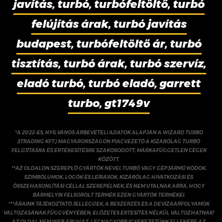
javítás, turbó, turbófeltöltő, turbó
felújítás árak, turbó javítás
budapest, turbófeltöltő ár, turbó
tisztítás, turbó árak, turbó szervíz,
eladó turbó, turbó eladó, garrett
turbo, gt1749v
*A 2022-ES, NYÍLVÁNOS ÁRBEVÉTELI ADATOK ALAPJÁN A WIZARD TURBO
(ITRADING KFT.) MAGYARORSZÁGON PIACVEZETŐ A KIZÁRÓLAG TURBÓ
FELÚJÍTÁSRA ÉS ÉRTÉKESÍTÉSRE SZAKOSODOTT, MÁRKAFÜGGETLEN CÉGEK
KÖZÖTT.
**AZ OLDALON SZEREPLŐ GYÁRTÓK NEVEI, TURBÓ VAGY GÉPJÁRMŰ KÓDOK,
SZIMBÓLUMOK, LOGÓK ÉS LEÍRÁSOK, KIZÁRÓLAG HIVATKOZÁSI ÉS
ÖSSZEHASONLÍTÁSI CÉLLAL SZEREPELNEK, ÉS NEM UTALNAK ARRA, HOGY
BÁRMELYIK FELSOROLT TERMÉK EZEN GYÁRTÓK TERMÉKEI.
***ÁRAINK TÁJÉKOZTATÓ JELLEGŰEK, A BESZERZÉS ÉS A DEVIZAÁRFOLYAMOK
VÁLTOZÁSÁNAK FÜGGVÉNYÉBEN, ELŐZETES ÉRTESÍTÉS NÉLKÜL VÁLTOZHATNAK!
AZ OLDAL NEM WEB ÁRUHÁZ. LEGNAGYOBB IGYEKEZETÜNK ELLENÉRE AZ