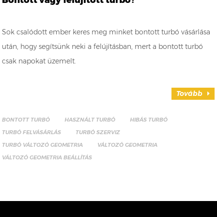
Bontott vagy felújított turbó?
Sok csalódott ember keres meg minket bontott turbó vásárlása
után, hogy segítsünk neki a felújításban, mert a bontott turbó
csak napokat üzemelt.
Tovább
BONTOTT TURBÓ
HASZNÁLT TURBÓ
HIBÁS TURBÓ
TURBÓ FELVÁSÁRLÁS
TURBÓ SZERVIZ
TURBÓ VÁLTOZÓ GEOMETRIA
VÁLTOZÓ GEOMETRIA
VÁLTOZÓ GEOMETRIA BEÁLLÍTÁS