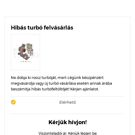
Hibás turbó felvásárlás
Ne dobja ki rossz turbóját, mert cégünk készpénzért
megvásárolja vagy új turbó vásárlása esetén annak árába
beszámítja hibás turbófeltöltőjét! Kérjen ajánlatot.
Elérhető
Kérjük hívjon!
Viszonteladói ár:
Kérjük lépjen be