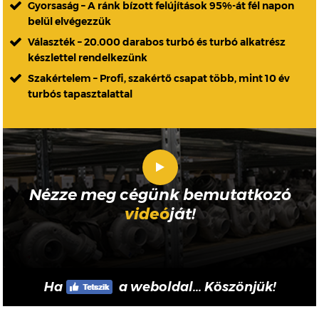
Gyorsaság – A ránk bízott felújítások 95%-át fél napon
belül elvégezzük
Választék – 20.000 darabos turbó és turbó alkatrész
készlettel rendelkezünk
Szakértelem – Profi, szakértő csapat több, mint 10 év
turbós tapasztalattal
Nézze meg cégünk bemutatkozó
videó
ját!
Ha
a weboldal... Köszönjük!