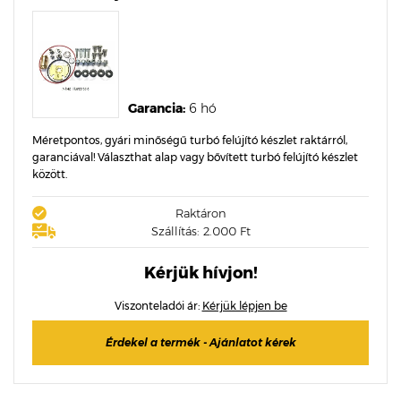
Garancia:
6 hó
Méretpontos, gyári minőségű turbó felújító készlet raktárról,
garanciával! Választhat alap vagy bővített turbó felújító készlet
között.
Raktáron
Szállítás: 2.000 Ft
Kérjük hívjon!
Viszonteladói ár:
Kérjük lépjen be
Érdekel a termék - Ajánlatot kérek