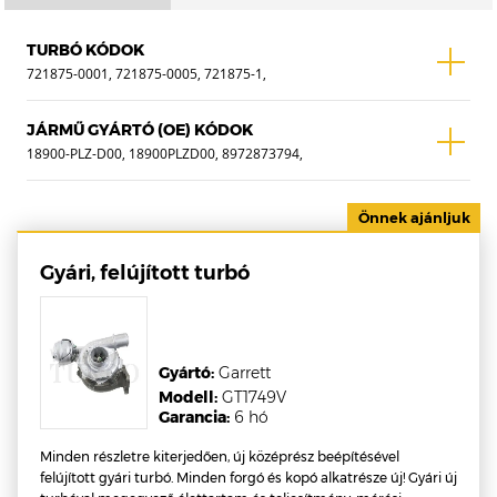
TURBÓ KÓDOK
721875-0001, 721875-0005, 721875-1,
721875-5, 721875-5001S, 721875-5005S
JÁRMŰ GYÁRTÓ (OE) KÓDOK
18900-PLZ-D00, 18900PLZD00, 8972873794,
8972873792, WTF-0146A
Gyári, felújított turbó
Gyártó:
Garrett
Modell:
GT1749V
Garancia:
6 hó
Minden részletre kiterjedően, új középrész beépítésével
felújított gyári turbó. Minden forgó és kopó alkatrésze új! Gyári új