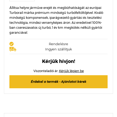
Állítsa helyre járműve erejét és megbízhatóságát az európai
Turborail márka prémium minőségű turbófeltöltőjével. Kiváló
minőségű komponensek, iparágvezető gyártási és tesztelési
technológia, mindez versenyképes áron. Az eredetivel 100%-
ban csereszavatos új turbó, 1 év km megkötés nélküli gyártói
garanciával.
Rendelésre
Ingyen szállítjuk
Kérjük hívjon!
Viszonteladói ár:
Kérjük lépjen be
Érdekel a termék - Ajánlatot kérek