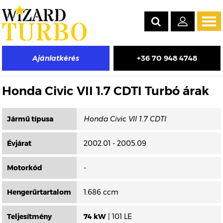
Tog
navi
+36 70 948 4748
Ajánlatkérés
Másik típus választása
Honda Civic VII 1.7 CDTI Turbó árak
Jármű típusa
Évjárat
2002.01 - 2005.09
Motorkód
-
Hengerűrtartalom
1.686 ccm
Teljesítmény
74 kW
| 101 LE