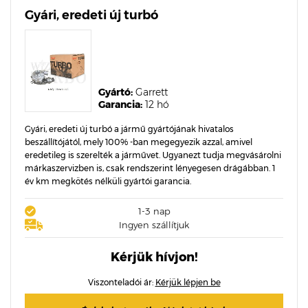
Gyári, eredeti új turbó
Gyártó:
Garrett
Garancia:
12 hó
Gyári, eredeti új turbó a jármű gyártójának hivatalos
beszállítójától, mely 100% -ban megegyezik azzal, amivel
eredetileg is szerelték a járművet. Ugyanezt tudja megvásárolni
márkaszervizben is, csak rendszerint lényegesen drágábban. 1
év km megkötés nélküli gyártói garancia.
1-3 nap
Ingyen szállítjuk
Kérjük hívjon!
Viszonteladói ár:
Kérjük lépjen be