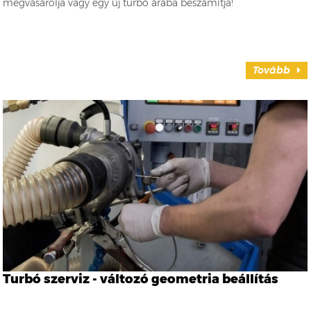
megvásárolja vagy egy új turbó árába beszámítja!
Tovább
Turbó szerviz - változó geometria beállítás