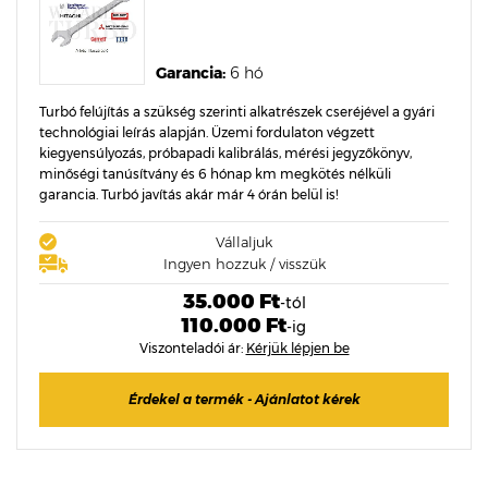
Garancia:
6 hó
Turbó felújítás a szükség szerinti alkatrészek cseréjével a gyári
technológiai leírás alapján. Üzemi fordulaton végzett
kiegyensúlyozás, próbapadi kalibrálás, mérési jegyzőkönyv,
minőségi tanúsítvány és 6 hónap km megkötés nélküli
garancia. Turbó javítás akár már 4 órán belül is!
Vállaljuk
Ingyen hozzuk / visszük
35.000 Ft
-tól
110.000 Ft
-ig
Viszonteladói ár:
Kérjük lépjen be
Érdekel a termék - Ajánlatot kérek