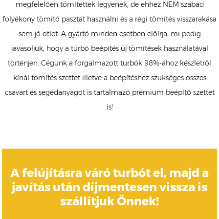
megfelelően tömítettek legyenek, de ehhez NEM szabad
folyékony tömítő pasztát használni és a régi tömítés visszarakása
sem jó ötlet. A gyártó minden esetben előírja, mi pedig
javasoljuk, hogy a turbó beépítés új tömítések használatával
történjen. Cégünk a forgalmazott turbók 98%-ához készletről
kínál tömítés szettet illetve a beépítéshez szükséges összes
csavart és segédanyagot is tartalmazó prémium beépítő szettet
is!
A felújításra váró turbót el, majd a
javítás után díjmentesen vissza is
szállítjuk Önnek!