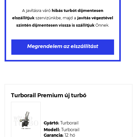
Turborail Premium új turbó
Gyártó:
Turborail
Modell:
Turborail
Garancia:
12 hó