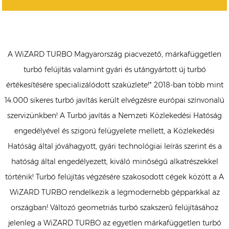
A WiZARD TURBO Magyarország piacvezető, márkafüggetlen
turbó felújítás valamint gyári és utángyártott új turbó
értékesítésére specializálódott szaküzlete!* 2018-ban több mint
14.000 sikeres turbó javítás került elvégzésre európai színvonalú
szervizünkben! A Turbó javítás a Nemzeti Közlekedési Hatóság
engedélyével és szigorú felügyelete mellett, a Közlekedési
Hatóság által jóváhagyott, gyári technológiai leírás szerint és a
hatóság által engedélyezett, kiváló minőségű alkatrészekkel
történik! Turbó felújítás végzésére szakosodott cégek között a A
WiZARD TURBO rendelkezik a legmodernebb gépparkkal az
országban! Változó geometriás turbó szakszerű felújításához
jelenleg a WiZARD TURBO az egyetlen márkafüggetlen turbó