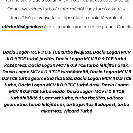
Nem találja a Dacia Logan MCV II 0.9 TCE típusú autójához az
Önnek szükséges turbó ár információt vagy turbó alkatrész
típust? Kérjük vegye fel a kapcsolatot munkatársainkkal
elérhetőségeinken
és kollégáink mindenben segítenek Önnek!
Dacia Logan MCV II 0.9 TCE turbó felújítás, Dacia Logan MCV
II 0.9 TCE turbó javítás, Dacia Logan MCV II 0.9 TCE turbó
középrész, Dacia Logan MCV II 0.9 TCE turbó felújítás árak,
Dacia Logan MCV II 0.9 TCE turbófeltöltő, Dacia Logan MCV II
0.9 TCE turbó geometria tisztítás, Dacia Logan MCV II 0.9 TCE
turbo, Dacia Logan MCV II 0.9 TCE turbó árak, Dacia Logan
MCV II 0.9 TCE turbó eladó, Dacia Logan MCV II 0.9 TCE
turbófeltöltő ár, garrett turbo, turbó tisztítás, változó
geometria, turbó felújítás ár, turbó javítás Budapest, turbó
alkatrész, Wizard Turbó