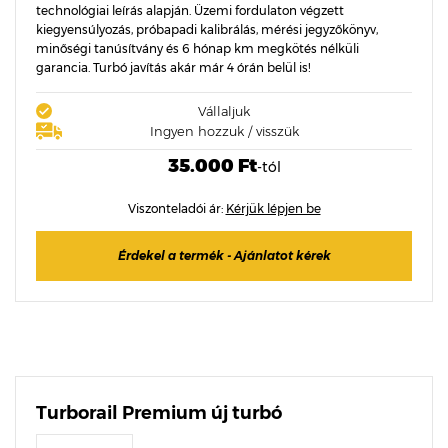
technológiai leírás alapján. Üzemi fordulaton végzett
kiegyensúlyozás, próbapadi kalibrálás, mérési jegyzőkönyv,
minőségi tanúsítvány és 6 hónap km megkötés nélküli
garancia. Turbó javítás akár már 4 órán belül is!
Vállaljuk
Ingyen hozzuk / visszük
35.000 Ft
-tól
Viszonteladói ár:
Kérjük lépjen be
Érdekel a termék - Ajánlatot kérek
Turborail Premium új turbó