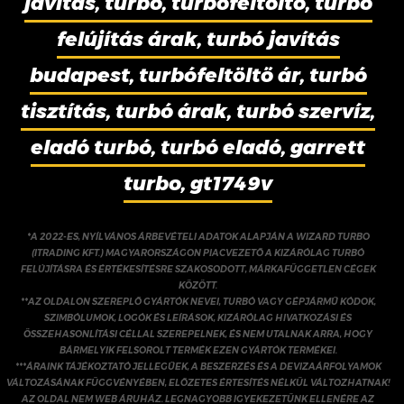
javítás, turbó, turbófeltöltő, turbó
felújítás árak, turbó javítás
budapest, turbófeltöltő ár, turbó
tisztítás, turbó árak, turbó szervíz,
eladó turbó, turbó eladó, garrett
turbo, gt1749v
*A 2022-ES, NYÍLVÁNOS ÁRBEVÉTELI ADATOK ALAPJÁN A WIZARD TURBO
(ITRADING KFT.) MAGYARORSZÁGON PIACVEZETŐ A KIZÁRÓLAG TURBÓ
FELÚJÍTÁSRA ÉS ÉRTÉKESÍTÉSRE SZAKOSODOTT, MÁRKAFÜGGETLEN CÉGEK
KÖZÖTT.
**AZ OLDALON SZEREPLŐ GYÁRTÓK NEVEI, TURBÓ VAGY GÉPJÁRMŰ KÓDOK,
SZIMBÓLUMOK, LOGÓK ÉS LEÍRÁSOK, KIZÁRÓLAG HIVATKOZÁSI ÉS
ÖSSZEHASONLÍTÁSI CÉLLAL SZEREPELNEK, ÉS NEM UTALNAK ARRA, HOGY
BÁRMELYIK FELSOROLT TERMÉK EZEN GYÁRTÓK TERMÉKEI.
***ÁRAINK TÁJÉKOZTATÓ JELLEGŰEK, A BESZERZÉS ÉS A DEVIZAÁRFOLYAMOK
VÁLTOZÁSÁNAK FÜGGVÉNYÉBEN, ELŐZETES ÉRTESÍTÉS NÉLKÜL VÁLTOZHATNAK!
AZ OLDAL NEM WEB ÁRUHÁZ. LEGNAGYOBB IGYEKEZETÜNK ELLENÉRE AZ