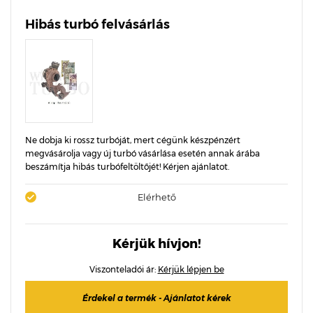
Hibás turbó felvásárlás
Ne dobja ki rossz turbóját, mert cégünk készpénzért
megvásárolja vagy új turbó vásárlása esetén annak árába
beszámítja hibás turbófeltöltőjét! Kérjen ajánlatot.
Elérhető
Kérjük hívjon!
Viszonteladói ár:
Kérjük lépjen be
Érdekel a termék - Ajánlatot kérek