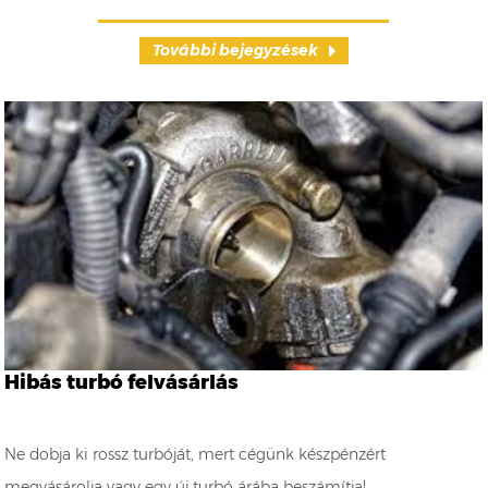
További bejegyzések
Hibás turbó felvásárlás
Ne dobja ki rossz turbóját, mert cégünk készpénzért
megvásárolja vagy egy új turbó árába beszámítja!