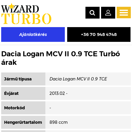
Tog
navi
+36 70 948 4748
Ajánlatkérés
Másik típus választása
Dacia Logan MCV II 0.9 TCE Turbó
árak
Jármű típusa
Évjárat
2013.02 -
Motorkód
-
Hengerűrtartalom
898 ccm