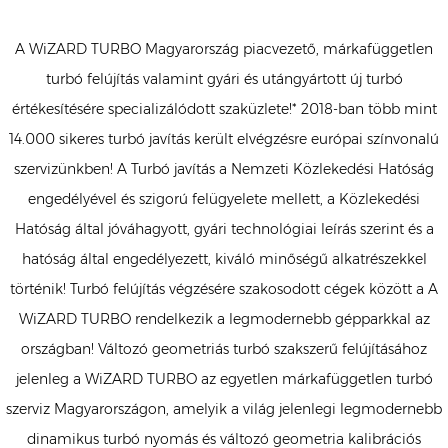
A WiZARD TURBO Magyarország piacvezető, márkafüggetlen
turbó felújítás valamint gyári és utángyártott új turbó
értékesítésére specializálódott szaküzlete!* 2018-ban több mint
14.000 sikeres turbó javítás került elvégzésre európai színvonalú
szervizünkben! A Turbó javítás a Nemzeti Közlekedési Hatóság
engedélyével és szigorú felügyelete mellett, a Közlekedési
Hatóság által jóváhagyott, gyári technológiai leírás szerint és a
hatóság által engedélyezett, kiváló minőségű alkatrészekkel
történik! Turbó felújítás végzésére szakosodott cégek között a A
WiZARD TURBO rendelkezik a legmodernebb gépparkkal az
országban! Változó geometriás turbó szakszerű felújításához
jelenleg a WiZARD TURBO az egyetlen márkafüggetlen turbó
szerviz Magyarországon, amelyik a világ jelenlegi legmodernebb
dinamikus turbó nyomás és változó geometria kalibrációs