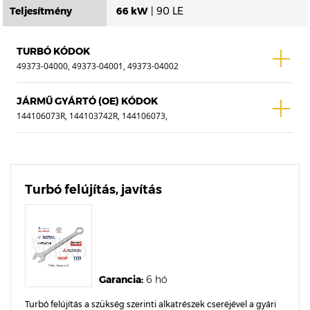
Teljesítmény
66 kW
| 90 LE
TURBÓ KÓDOK
49373-04000, 49373-04001, 49373-04002
JÁRMŰ GYÁRTÓ (OE) KÓDOK
144106073R, 144103742R, 144106073,
144103742, A2810900380, 2810900380,
144106073RB, 144102069R
Turbó felújítás, javítás
Garancia:
6 hó
Turbó felújítás a szükség szerinti alkatrészek cseréjével a gyári