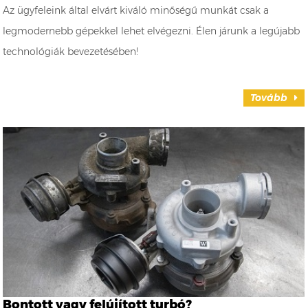
Az ügyfeleink által elvárt kiváló minőségű munkát csak a
legmodernebb gépekkel lehet elvégezni. Élen járunk a legújabb
technológiák bevezetésében!
Tovább
Bontott vagy felújított turbó?