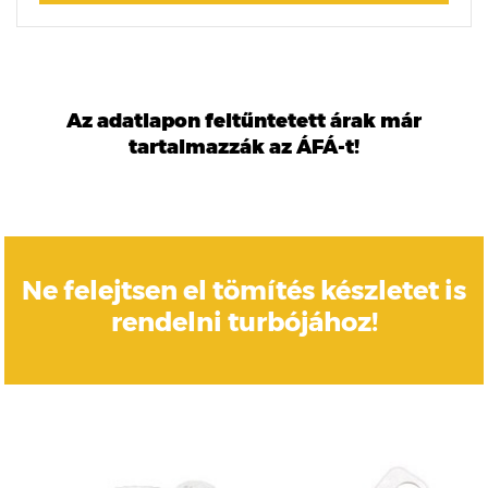
Az adatlapon feltűntetett árak már
tartalmazzák az ÁFÁ-t!
Ne felejtsen el tömítés készletet is
rendelni turbójához!