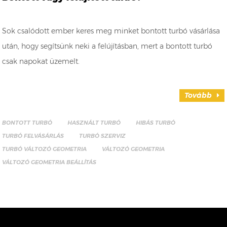
Sok csalódott ember keres meg minket bontott turbó vásárlása
után, hogy segítsünk neki a felújításban, mert a bontott turbó
csak napokat üzemelt.
Tovább
BONTOTT TURBÓ
HASZNÁLT TURBÓ
HIBÁS TURBÓ
TURBÓ FELVÁSÁRLÁS
TURBÓ SZERVIZ
TURBÓ VÁLTOZÓ GEOMETRIA
VÁLTOZÓ GEOMETRIA
VÁLTOZÓ GEOMETRIA BEÁLLÍTÁS