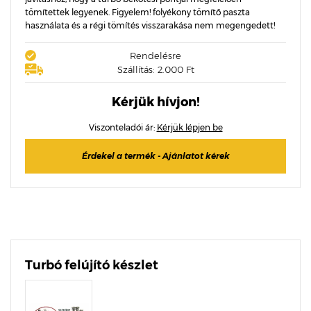
tömítettek legyenek. Figyelem! folyékony tömítő paszta
használata és a régi tömítés visszarakása nem megengedett!
Rendelésre
Szállítás: 2.000 Ft
Kérjük hívjon!
Viszonteladói ár:
Kérjük lépjen be
Érdekel a termék - Ajánlatot kérek
Turbó felújító készlet