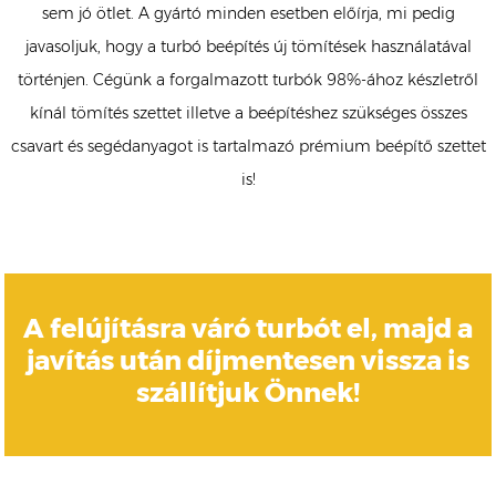
sem jó ötlet. A gyártó minden esetben előírja, mi pedig
javasoljuk, hogy a turbó beépítés új tömítések használatával
történjen. Cégünk a forgalmazott turbók 98%-ához készletről
kínál tömítés szettet illetve a beépítéshez szükséges összes
csavart és segédanyagot is tartalmazó prémium beépítő szettet
is!
A felújításra váró turbót el, majd a
javítás után díjmentesen vissza is
szállítjuk Önnek!