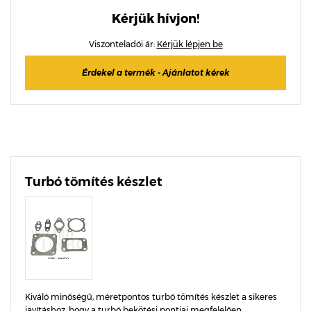
Kérjük hívjon!
Viszonteladói ár:
Kérjük lépjen be
Érdekel a termék - Ajánlatot kérek
Turbó tömítés készlet
Kiváló minőségű, méretpontos turbó tömítés készlet a sikeres
javításhoz, hogy a turbó bekötési pontjai megfelelően