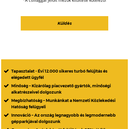
*A csillaggal jelölt mezők kitöltése kötelező!
Tapasztalat - Évi 12.000 sikeres turbó felújítás és
elégedett ügyfél
Minőség – Kizárólag piacvezető gyártók, minőségi
alkatrészeivel dolgozunk
Megbízhatóság – Munkánkat a Nemzeti Közlekedési
Hatóság felügyeli
Innováció – Az ország legnagyobb és legmodernebb
gépparkjával dolgozunk