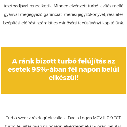
tesztpadjával rendelkezik. Minden elvégzett turbó javítás mellé
gyárival megegyező garanciát, mérési jegyzőkönyvet, részletes
beépítési előírást, számlát és minőségi tanúsítványt kap tőlünk.
A ránk bízott turbó felújítás az
esetek 95%-ában fél napon belül
elkészül!
Turbó szerviz részlegünk vállalja Dacia Logan MCV II 0.9 TCE
turbó felújítás gyári minőségű elvégzését akár 4 órán belül is,