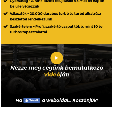
Gyorsaság – A ránk bízott felújítások 95%-át fél napon
belül elvégezzük
Választék – 20.000 darabos turbó és turbó alkatrész
készlettel rendelkezünk
Szakértelem – Profi, szakértő csapat több, mint 10 év
turbós tapasztalattal
Nézze meg cégünk bemutatkozó
videó
ját!
Ha
a weboldal... Köszönjük!