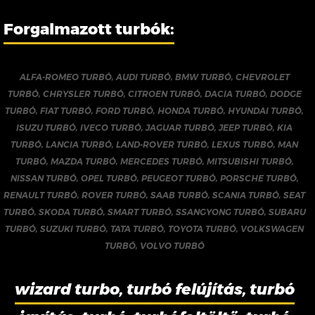
Forgalmazott turbók:
ALFA-ROMEO TURBÓ
,
AUDI TURBÓ
,
BMW TURBÓ
,
CHEVROLET
TURBÓ
,
CHRYSLER TURBÓ
,
CITROEN TURBÓ
,
DACIA TURBÓ
,
DODGE
TURBÓ
,
FIAT TURBÓ
,
FORD TURBÓ
,
HONDA TURBÓ
,
HYUNDAI TURBÓ
,
ISUZU TURBÓ
,
IVECO TURBÓ
,
JAGUAR TURBÓ
,
JEEP TURBÓ
,
KIA
TURBÓ
,
LANCIA TURBÓ
,
LAND-ROVER TURBÓ
,
LEXUS TURBÓ
,
MAN
TURBÓ
,
MAZDA TURBÓ
,
MERCEDES TURBÓ
,
MITSUBISHI TURBÓ
,
NISSAN TURBÓ
,
OPEL TURBÓ
,
PEUGEOT TURBÓ
,
PORSCHE TURBÓ
,
RENAULT TURBÓ
,
ROVER TURBÓ
,
SAAB TURBÓ
,
SCANIA TURBÓ
,
SEAT
TURBÓ
,
SKODA TURBÓ
,
SMART TURBÓ
,
SSANGYONG TURBÓ
,
SUBARU
TURBÓ
,
SUZUKI TURBÓ
,
TATA TURBÓ
,
TOYOTA TURBÓ
,
VOLKSWAGEN
TURBÓ
,
VOLVO TURBÓ
wizard turbo, turbó felújítás, turbó