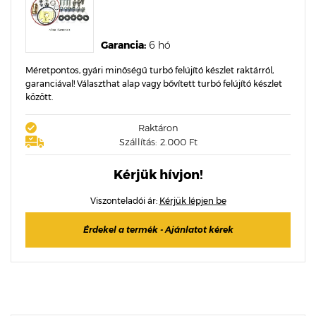
Garancia:
6 hó
Méretpontos, gyári minőségű turbó felújító készlet raktárról,
garanciával! Választhat alap vagy bővített turbó felújító készlet
között.
Raktáron
Szállítás: 2.000 Ft
Kérjük hívjon!
Viszonteladói ár:
Kérjük lépjen be
Érdekel a termék - Ajánlatot kérek