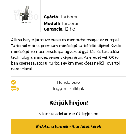
Gyártó:
Turborail
Modell:
Turborail
Garancia:
12 hó
Állítsa helyre járműve erejét és megbízhatóságát az európai
Turborail márka prémium minőségű turbófeltöltőjével. Kiváló
minőségű komponensek, iparágvezető gyártási és tesztelési
technológia, mindez versenyképes áron. Az eredetivel 100%-
ban csereszavatos új turbó, 1 év km megkötés nélküli gyártói
garanciával.
Rendelésre
Ingyen szállítjuk
Kérjük hívjon!
Viszonteladói ár:
Kérjük lépjen be
Érdekel a termék - Ajánlatot kérek