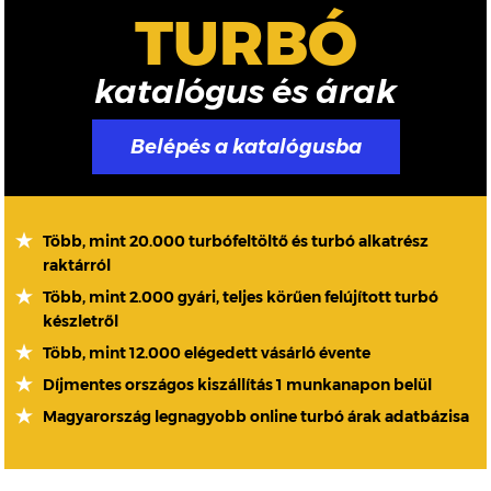
TURBÓ
katalógus és árak
Belépés a katalógusba
Több, mint 20.000 turbófeltöltő és turbó alkatrész
raktárról
Több, mint 2.000 gyári, teljes körűen felújított turbó
készletről
Több, mint 12.000 elégedett vásárló évente
Díjmentes országos kiszállítás 1 munkanapon belül
Magyarország legnagyobb online turbó árak adatbázisa