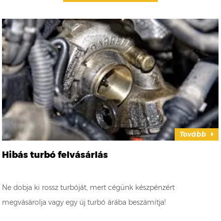
Tovább
Hibás turbó felvásárlás
Ne dobja ki rossz turbóját, mert cégünk készpénzért
megvásárolja vagy egy új turbó árába beszámítja!