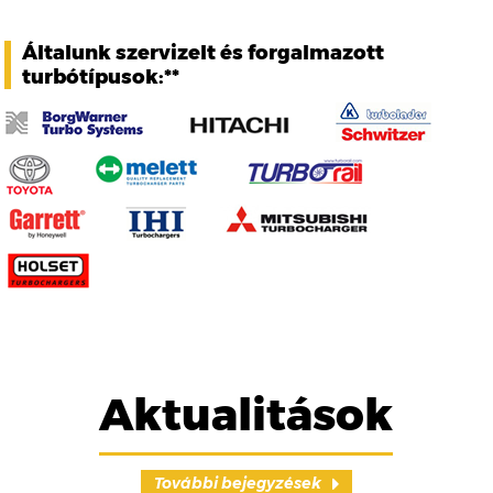
Általunk szervizelt és forgalmazott
turbótípusok:**
Aktualitások
További bejegyzések