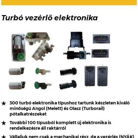
Turbó vezérlő elektronika
300 turbó elektronika típushoz tartunk készleten kiváló
minőségú Angol (Melett) és Olasz (Turborail)
pótalkatrészeket
További 100 típusból komplett új elektronika is
rendelkezésre áll raktárról
Vállaljuk nem csak a mechanikai rész, de a vezérlés (NYÁK)