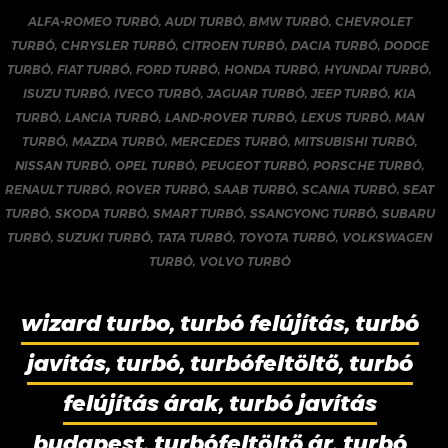
ALFA-ROMEO TURBÓ
,
AUDI TURBÓ
,
BMW TURBÓ
,
CHEVROLET
TURBÓ
,
CHRYSLER TURBÓ
,
CITROEN TURBÓ
,
DACIA TURBÓ
,
DODGE
TURBÓ
,
FIAT TURBÓ
,
FORD TURBÓ
,
HONDA TURBÓ
,
HYUNDAI TURBÓ
,
ISUZU TURBÓ
,
IVECO TURBÓ
,
JAGUAR TURBÓ
,
JEEP TURBÓ
,
KIA
TURBÓ
,
LANCIA TURBÓ
,
LAND-ROVER TURBÓ
,
LEXUS TURBÓ
,
MAN
TURBÓ
,
MAZDA TURBÓ
,
MERCEDES TURBÓ
,
MITSUBISHI TURBÓ
,
NISSAN TURBÓ
,
OPEL TURBÓ
,
PEUGEOT TURBÓ
,
PORSCHE TURBÓ
,
RENAULT TURBÓ
,
ROVER TURBÓ
,
SAAB TURBÓ
,
SCANIA TURBÓ
,
SEAT
TURBÓ
,
SKODA TURBÓ
,
SMART TURBÓ
,
SSANGYONG TURBÓ
,
SUBARU
TURBÓ
,
SUZUKI TURBÓ
,
TATA TURBÓ
,
TOYOTA TURBÓ
,
VOLKSWAGEN
TURBÓ
,
VOLVO TURBÓ
wizard turbo, turbó felújítás, turbó
javítás, turbó, turbófeltöltő, turbó
felújítás árak, turbó javítás
budapest, turbófeltöltő ár, turbó