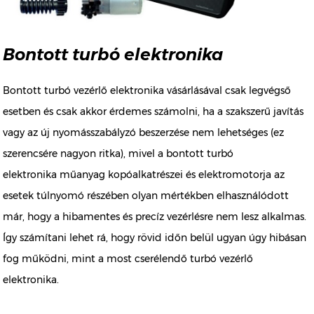
Bontott turbó elektronika
Bontott turbó vezérlő elektronika vásárlásával csak legvégső
esetben és csak akkor érdemes számolni, ha a szakszerű javítás
vagy az új nyomásszabályzó beszerzése nem lehetséges (ez
szerencsére nagyon ritka), mivel a bontott turbó
elektronika műanyag kopóalkatrészei és elektromotorja az
esetek túlnyomó részében olyan mértékben elhasználódott
már, hogy a hibamentes és precíz vezérlésre nem lesz alkalmas.
Így számítani lehet rá, hogy rövid időn belül ugyan úgy hibásan
fog működni, mint a most cserélendő turbó vezérlő
elektronika.