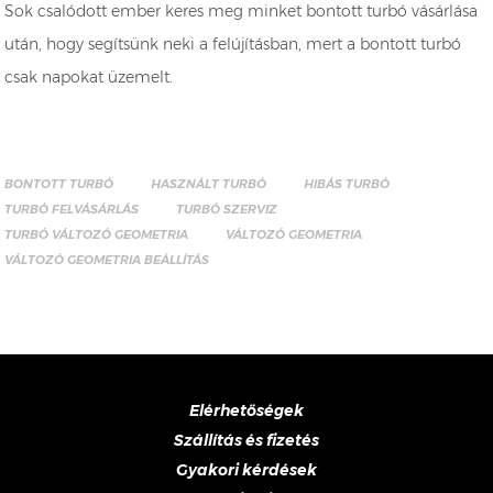
Sok csalódott ember keres meg minket bontott turbó vásárlása
után, hogy segítsünk neki a felújításban, mert a bontott turbó
csak napokat üzemelt.
BONTOTT TURBÓ
HASZNÁLT TURBÓ
HIBÁS TURBÓ
TURBÓ FELVÁSÁRLÁS
TURBÓ SZERVIZ
TURBÓ VÁLTOZÓ GEOMETRIA
VÁLTOZÓ GEOMETRIA
VÁLTOZÓ GEOMETRIA BEÁLLÍTÁS
Elérhetőségek
Szállítás és fizetés
Gyakori kérdések