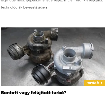
legmodernebb gépekkel lehet elvégezni. Élen járunk a legújabb
technológiák bevezetésében!
Tovább
Bontott vagy felújított turbó?