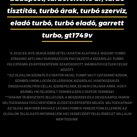
tisztítás, turbó árak, turbó szervíz,
eladó turbó, turbó eladó, garrett
turbo, gt1749v
*A 2022-ES, NYÍLVÁNOS ÁRBEVÉTELI ADATOK ALAPJÁN A WIZARD TURBO
(ITRADING KFT.) MAGYARORSZÁGON PIACVEZETŐ A KIZÁRÓLAG TURBÓ
FELÚJÍTÁSRA ÉS ÉRTÉKESÍTÉSRE SZAKOSODOTT, MÁRKAFÜGGETLEN CÉGEK
KÖZÖTT.
**AZ OLDALON SZEREPLŐ GYÁRTÓK NEVEI, TURBÓ VAGY GÉPJÁRMŰ KÓDOK,
SZIMBÓLUMOK, LOGÓK ÉS LEÍRÁSOK, KIZÁRÓLAG HIVATKOZÁSI ÉS
ÖSSZEHASONLÍTÁSI CÉLLAL SZEREPELNEK, ÉS NEM UTALNAK ARRA, HOGY
BÁRMELYIK FELSOROLT TERMÉK EZEN GYÁRTÓK TERMÉKEI.
***ÁRAINK TÁJÉKOZTATÓ JELLEGŰEK, A BESZERZÉS ÉS A DEVIZAÁRFOLYAMOK
VÁLTOZÁSÁNAK FÜGGVÉNYÉBEN, ELŐZETES ÉRTESÍTÉS NÉLKÜL VÁLTOZHATNAK!
AZ OLDAL NEM WEB ÁRUHÁZ. LEGNAGYOBB IGYEKEZETÜNK ELLENÉRE AZ
OLDALON TALÁLHATÓ INFORMÁCIÓK HELYESSÉGÉÉRT FELELŐSSÉGET VÁLLALNI
NEM TUDUNK.