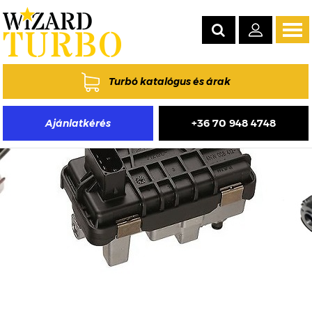
Tog
navi
Turbó katalógus és árak
+36 70 948 4748
Ajánlatkérés