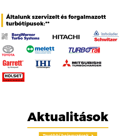
Általunk szervizelt és forgalmazott
turbótípusok:**
Aktualitások
További bejegyzések