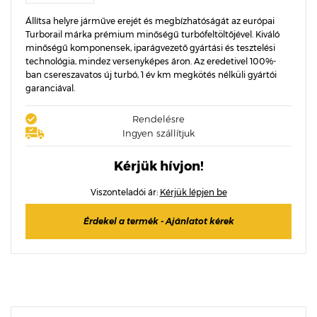
Állítsa helyre járműve erejét és megbízhatóságát az európai
Turborail márka prémium minőségű turbófeltöltőjével. Kiváló
minőségű komponensek, iparágvezető gyártási és tesztelési
technológia, mindez versenyképes áron. Az eredetivel 100%-
ban csereszavatos új turbó, 1 év km megkötés nélküli gyártói
garanciával.
Rendelésre
Ingyen szállítjuk
Kérjük hívjon!
Viszonteladói ár:
Kérjük lépjen be
Érdekel a termék - Ajánlatot kérek