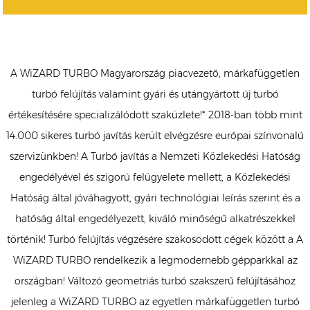
A WiZARD TURBO Magyarország piacvezető, márkafüggetlen
turbó felújítás valamint gyári és utángyártott új turbó
értékesítésére specializálódott szaküzlete!* 2018-ban több mint
14.000 sikeres turbó javítás került elvégzésre európai színvonalú
szervizünkben! A Turbó javítás a Nemzeti Közlekedési Hatóság
engedélyével és szigorú felügyelete mellett, a Közlekedési
Hatóság által jóváhagyott, gyári technológiai leírás szerint és a
hatóság által engedélyezett, kiváló minőségű alkatrészekkel
történik! Turbó felújítás végzésére szakosodott cégek között a A
WiZARD TURBO rendelkezik a legmodernebb gépparkkal az
országban! Változó geometriás turbó szakszerű felújításához
jelenleg a WiZARD TURBO az egyetlen márkafüggetlen turbó