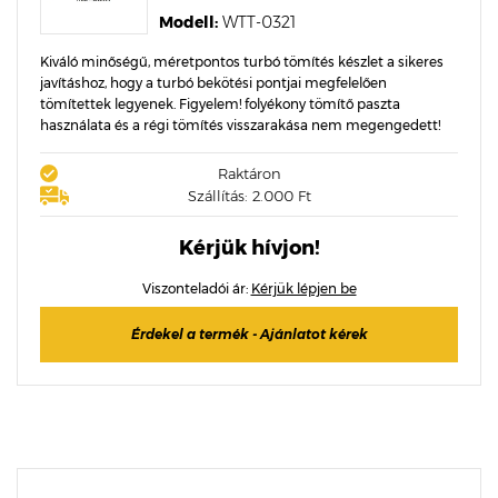
Modell:
WTT-0321
Kiváló minőségű, méretpontos turbó tömítés készlet a sikeres
javításhoz, hogy a turbó bekötési pontjai megfelelően
tömítettek legyenek. Figyelem! folyékony tömítő paszta
használata és a régi tömítés visszarakása nem megengedett!
Raktáron
Szállítás: 2.000 Ft
Kérjük hívjon!
Viszonteladói ár:
Kérjük lépjen be
Érdekel a termék - Ajánlatot kérek