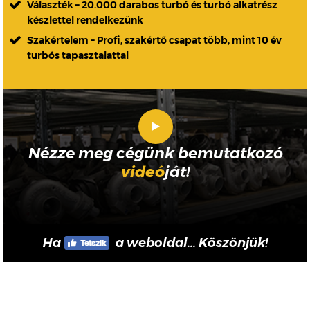
Választék – 20.000 darabos turbó és turbó alkatrész
készlettel rendelkezünk
Szakértelem – Profi, szakértő csapat több, mint 10 év
turbós tapasztalattal
Nézze meg cégünk bemutatkozó
videó
ját!
Ha
a weboldal... Köszönjük!