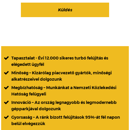
Tapasztalat - Évi 12.000 sikeres turbó felújítás és
elégedett ügyfél
Minőség – Kizárólag piacvezető gyártók, minőségi
alkatrészeivel dolgozunk
Megbízhatóság – Munkánkat a Nemzeti Közlekedési
Hatóság felügyeli
Innováció – Az ország legnagyobb és legmodernebb
gépparkjával dolgozunk
Gyorsaság – A ránk bízott felújítások 95%-át fél napon
belül elvégezzük