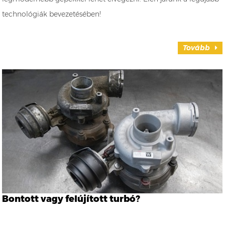
technológiák bevezetésében!
Tovább
Bontott vagy felújított turbó?