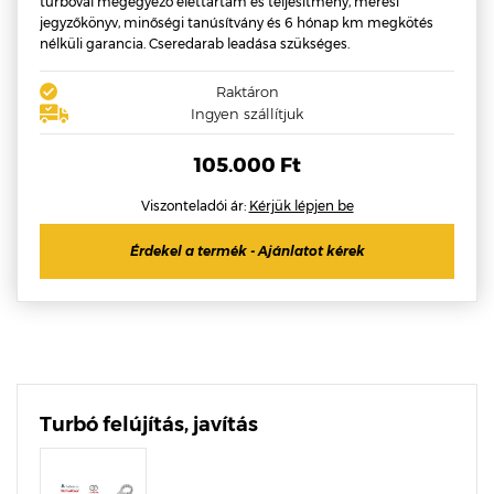
turbóval megegyező élettartam és teljesítmény, mérési
jegyzőkönyv, minőségi tanúsítvány és 6 hónap km megkötés
nélküli garancia. Cseredarab leadása szükséges.
Raktáron
Ingyen szállítjuk
105.000 Ft
Viszonteladói ár:
Kérjük lépjen be
Érdekel a termék - Ajánlatot kérek
Turbó felújítás, javítás