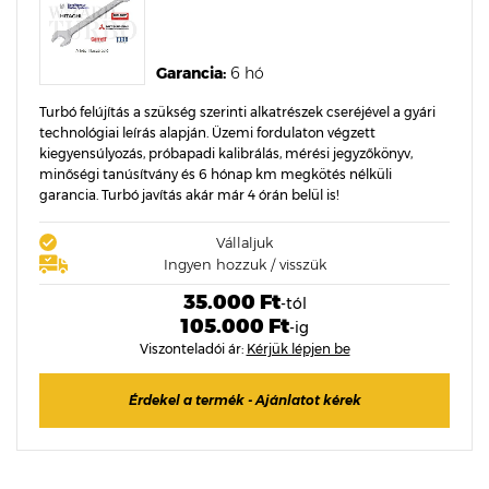
Garancia:
6 hó
Turbó felújítás a szükség szerinti alkatrészek cseréjével a gyári
technológiai leírás alapján. Üzemi fordulaton végzett
kiegyensúlyozás, próbapadi kalibrálás, mérési jegyzőkönyv,
minőségi tanúsítvány és 6 hónap km megkötés nélküli
garancia. Turbó javítás akár már 4 órán belül is!
Vállaljuk
Ingyen hozzuk / visszük
35.000 Ft
-tól
105.000 Ft
-ig
Viszonteladói ár:
Kérjük lépjen be
Érdekel a termék - Ajánlatot kérek