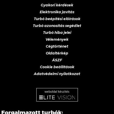
Gyakori kérdések
Elektronika javítás
Turbó beépítési előírások
Turbó azonosítás segédlet
Turbó hiba jelei
Vélemények
Cégtörténet
Oldaltérkép
ÁSZF
Cookie beállítások
Adatvédelmi nyilatkozat
weboldal készítés
Forgalmazott turbók: