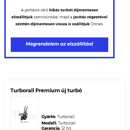
Turborail Premium új turbó
Gyártó:
Turborail
Modell:
Turborail
Garancia:
12 hó