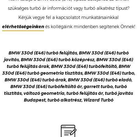
szükséges turbó ár információt vagy turbó alkatrész típust?
Kérjük vegye fel a kapcsolatot munkatársainkkal
elérhetőségeinken
és kollégáink mindenben segítenek Önnek!
BMW 330d (E46) turbó felújítás, BMW 330d (E46) turbó
javítás, BMW 330d (E46) turbó középrész, BMW 330d (E46)
turbó felújítás árak, BMW 330d (E46) turbófeltöltő, BMW
330d (E46) turbó geometria tisztítás, BMW 330d (E46) turbo,
BMW 330d (E46) turbó árak, BMW 330d (E46) turbó eladó,
BMW 330d (E46) turbófeltöltő ár, garrett turbo, turbó
tisztítás, változó geometria, turbó felújítás ár, turbó javítás
Budapest, turbó alkatrész, Wizard Turbó