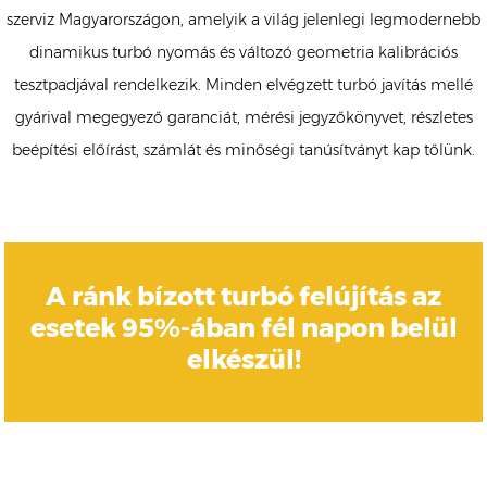
szerviz Magyarországon, amelyik a világ jelenlegi legmodernebb
dinamikus turbó nyomás és változó geometria kalibrációs
tesztpadjával rendelkezik. Minden elvégzett turbó javítás mellé
gyárival megegyező garanciát, mérési jegyzőkönyvet, részletes
beépítési előírást, számlát és minőségi tanúsítványt kap tőlünk.
A ránk bízott turbó felújítás az
esetek 95%-ában fél napon belül
elkészül!