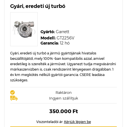
Gyári, eredeti új turbó
Gyártó:
Garrett
Modell:
GT2256V
Garancia:
12 hó
Gyári, eredeti új turbó a jármű gyártójának hivatalos
beszállítójától, mely 100% -ban kompatibilis azzal, amivel
eredetileg is szerelték a járművet. Ugyanezt tudja megvásárolni
márkaszervizben is, csak rendszerint lényegesen drágábban. 1
év km megkötés nélküli gyártói garancia. CSERE leadása
szükséges.
Raktáron
Ingyen szállítjuk
350.000 Ft
Viszonteladói ár:
Kérjük lépjen be