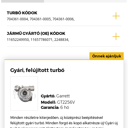
TURBÓ KÓDOK
704361-0004, 704361-0005, 704361-0006,
704361-0010, 704361-10, 704361-4,
704361-5, 704361-5004S, 704361-5005S,
JÁRMŰ GYÁRTÓ (OE) KÓDOK
704361-5006, 704361-5006S, 704361-
11652249950, 11657786071, 2248834,
5010S, 704361-6, 704361-9006, 704361-
2249950, 2249951, 11652249951,
9010, 704361-9010S, 704361-9010S
11652248834, 2248834E, 22499519,
22499509, 11657785989, 11657785990,
11657786070 , WTF-0019A
Gyári, felújított turbó
Gyártó:
Garrett
Modell:
GT2256V
Garancia:
6 hó
Minden részletre kiterjedően, új középrész beépítésével
felújított gyári turbó. Minden forgó és kopó alkatrésze új! Gyári új