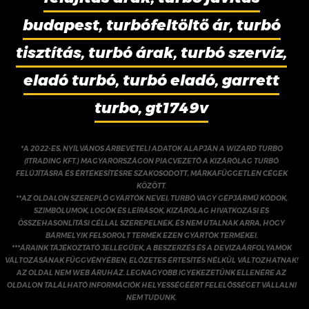
budapest, turbófeltöltő ár, turbó
tisztítás, turbó árak, turbó szervíz,
eladó turbó, turbó eladó, garrett
turbo, gt1749v
*A 2022-ES, NYÍLVÁNOS ÁRBEVÉTELI ADATOK ALAPJÁN A WIZARD TURBO
(ITRADING KFT.) MAGYARORSZÁGON PIACVEZETŐ A KIZÁRÓLAG TURBÓ
FELÚJÍTÁSRA ÉS ÉRTÉKESÍTÉSRE SZAKOSODOTT, MÁRKAFÜGGETLEN CÉGEK
KÖZÖTT.
**AZ OLDALON SZEREPLŐ GYÁRTÓK NEVEI, TURBÓ VAGY GÉPJÁRMŰ KÓDOK,
SZIMBÓLUMOK, LOGÓK ÉS LEÍRÁSOK, KIZÁRÓLAG HIVATKOZÁSI ÉS
ÖSSZEHASONLÍTÁSI CÉLLAL SZEREPELNEK, ÉS NEM UTALNAK ARRA, HOGY
BÁRMELYIK FELSOROLT TERMÉK EZEN GYÁRTÓK TERMÉKEI.
***ÁRAINK TÁJÉKOZTATÓ JELLEGŰEK, A BESZERZÉS ÉS A DEVIZAÁRFOLYAMOK
VÁLTOZÁSÁNAK FÜGGVÉNYÉBEN, ELŐZETES ÉRTESÍTÉS NÉLKÜL VÁLTOZHATNAK!
AZ OLDAL NEM WEB ÁRUHÁZ. LEGNAGYOBB IGYEKEZETÜNK ELLENÉRE AZ
OLDALON TALÁLHATÓ INFORMÁCIÓK HELYESSÉGÉÉRT FELELŐSSÉGET VÁLLALNI
NEM TUDUNK.