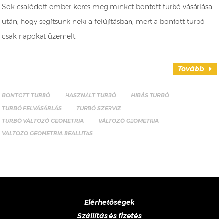
Sok csalódott ember keres meg minket bontott turbó vásárlása
után, hogy segítsünk neki a felújításban, mert a bontott turbó
csak napokat üzemelt.
Tovább
BONTOTT TURBÓ
HASZNÁLT TURBÓ
HIBÁS TURBÓ
TURBÓ FELVÁSÁRLÁS
TURBÓ SZERVIZ
TURBÓ VÁLTOZÓ GEOMETRIA
VÁLTOZÓ GEOMETRIA
VÁLTOZÓ GEOMETRIA BEÁLLÍTÁS
Elérhetőségek
Szállítás és fizetés