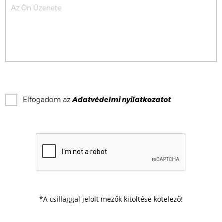
Elfogadom az
Adatvédelmi nyilatkozat
ot
*A csillaggal jelölt mezők kitöltése kötelező!