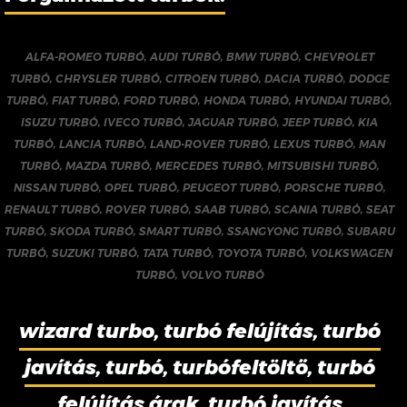
ALFA-ROMEO TURBÓ
,
AUDI TURBÓ
,
BMW TURBÓ
,
CHEVROLET
TURBÓ
,
CHRYSLER TURBÓ
,
CITROEN TURBÓ
,
DACIA TURBÓ
,
DODGE
TURBÓ
,
FIAT TURBÓ
,
FORD TURBÓ
,
HONDA TURBÓ
,
HYUNDAI TURBÓ
,
ISUZU TURBÓ
,
IVECO TURBÓ
,
JAGUAR TURBÓ
,
JEEP TURBÓ
,
KIA
TURBÓ
,
LANCIA TURBÓ
,
LAND-ROVER TURBÓ
,
LEXUS TURBÓ
,
MAN
TURBÓ
,
MAZDA TURBÓ
,
MERCEDES TURBÓ
,
MITSUBISHI TURBÓ
,
NISSAN TURBÓ
,
OPEL TURBÓ
,
PEUGEOT TURBÓ
,
PORSCHE TURBÓ
,
RENAULT TURBÓ
,
ROVER TURBÓ
,
SAAB TURBÓ
,
SCANIA TURBÓ
,
SEAT
TURBÓ
,
SKODA TURBÓ
,
SMART TURBÓ
,
SSANGYONG TURBÓ
,
SUBARU
TURBÓ
,
SUZUKI TURBÓ
,
TATA TURBÓ
,
TOYOTA TURBÓ
,
VOLKSWAGEN
TURBÓ
,
VOLVO TURBÓ
wizard turbo, turbó felújítás, turbó
javítás, turbó, turbófeltöltő, turbó
felújítás árak, turbó javítás