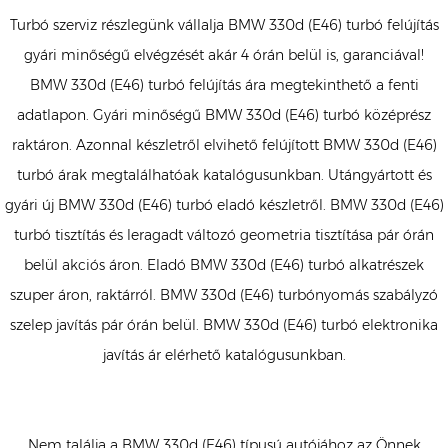
Turbó szerviz részlegünk vállalja BMW 330d (E46) turbó felújítás
gyári minőségű elvégzését akár 4 órán belül is, garanciával!
BMW 330d (E46) turbó felújítás ára megtekinthető a fenti
adatlapon. Gyári minőségű BMW 330d (E46) turbó középrész
raktáron. Azonnal készletről elvihető felújított BMW 330d (E46)
turbó árak megtalálhatóak katalógusunkban. Utángyártott és
gyári új BMW 330d (E46) turbó eladó készletről. BMW 330d (E46)
turbó tisztítás és leragadt változó geometria tisztítása pár órán
belül akciós áron. Eladó BMW 330d (E46) turbó alkatrészek
szuper áron, raktárról. BMW 330d (E46) turbónyomás szabályzó
szelep javítás pár órán belül. BMW 330d (E46) turbó elektronika
javítás ár elérhető katalógusunkban.
Nem találja a BMW 330d (E46) típusú autójához az Önnek