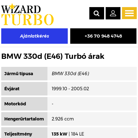
Tog
navi
+36 70 948 4748
Ajánlatkérés
Másik típus választása
BMW 330d (E46) Turbó árak
Jármű típusa
Évjárat
1999.10 - 2005.02
Motorkód
-
Hengerűrtartalom
2.926 ccm
Teljesítmény
135 kW
| 184 LE