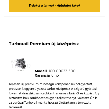
Érdekel a termék - Ajánlatot kérek
Turborail Premium új középrész
Modell:
100-00022-500
Garancia:
6 hó
Teljesen új, prémium minőségű komponensekből gyártott,
precízen kiegyensúlyozott turbó középrész. A szigorú gyártási
folyamat drasztikusan csökkenti a káros vibrációt és kopást, így
biztosítva halk működést és gyári teljesítményt. Válassza Ön is
az európai Turborail márka hosszú élettartamra tervezett
termékét.