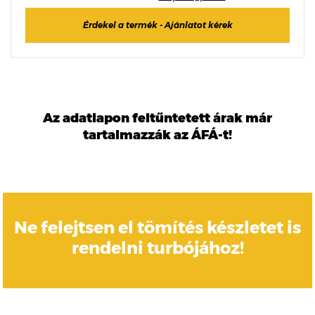
Érdekel a termék - Ajánlatot kérek
Az adatlapon feltűntetett árak már
tartalmazzák az ÁFÁ-t!
Ne felejtsen el tömítés készletet is
rendelni turbójához!