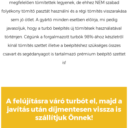
megfelelően tömítettek legyenek, de ehhez NEM szabad
folyékony tömítő pasztát használni és a régi tömítés visszarakása
sem jó ötlet. A gyártó minden esetben előírja, mi pedig
javasoljuk, hogy a turbó beépítés új tömítések használatával
történjen. Cégünk a forgalmazott turbók 98%-ához készletről
kínál tömítés szettet illetve a beépítéshez szükséges összes
csavart és segédanyagot is tartalmazó prémium beépítő szettet
is!
A felújításra váró turbót el, majd a
javítás után díjmentesen vissza is
szállítjuk Önnek!