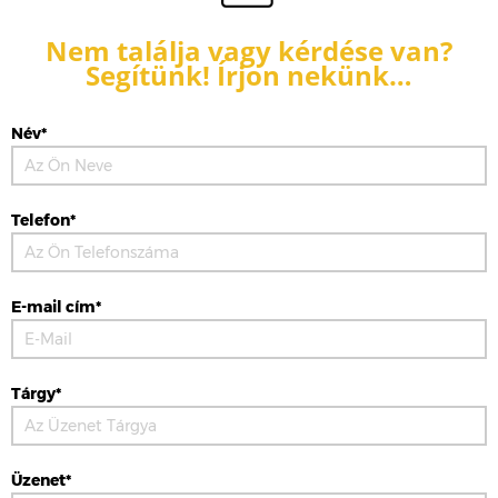
Nem találja vagy kérdése van?
Segítünk! Írjon nekünk…
Név*
Telefon*
E-mail cím*
Tárgy*
Üzenet*