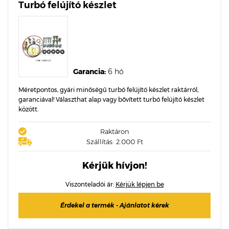
Turbó felújító készlet
Garancia:
6 hó
Méretpontos, gyári minőségű turbó felújító készlet raktárról,
garanciával! Választhat alap vagy bővített turbó felújító készlet
között.
Raktáron
Szállítás: 2.000 Ft
Kérjük hívjon!
Viszonteladói ár:
Kérjük lépjen be
Érdekel a termék - Ajánlatot kérek