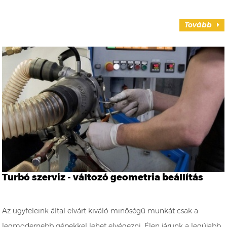
Tovább
Turbó szerviz - változó geometria beállítás
Az ügyfeleink által elvárt kiváló minőségű munkát csak a
legmodernebb gépekkel lehet elvégezni. Élen járunk a legújabb