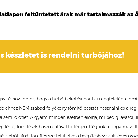
datlapon feltűntetett árak már tartalmazzák az Á
s készletet is rendelni turbójához!
 javításhoz fontos, hogy a turbó bekötési pontjai megfelelően tömí
de ehhez NEM szabad folyékony tömítő pasztát használni és a régi
a sem jó ötlet. A gyártó minden esetben előírja, mi pedig javasolju
pítés új tömítések használatával történjen. Cégünk a forgalmazott
szletről kínál tömítés szettet illetve a beépítéshez szükséges össz