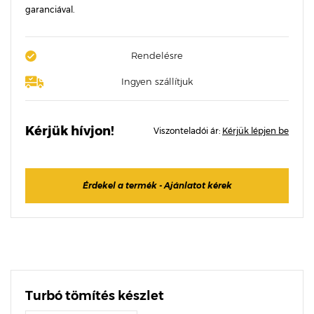
garanciával.
Rendelésre
Ingyen szállítjuk
Kérjük hívjon!
Viszonteladói ár:
Kérjük lépjen be
Érdekel a termék - Ajánlatot kérek
Turbó tömítés készlet