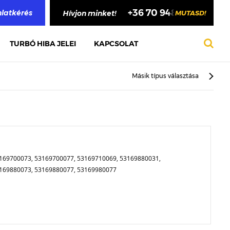
+36 70 948 4748
nlatkérés
Hívjon minket!
MUTASD!
TURBÓ HIBA JELEI
KAPCSOLAT
Másik típus választása
169700073, 53169700077, 53169710069, 53169880031,
3169880073, 53169880077, 53169980077