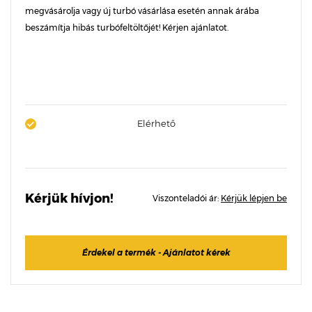
megvásárolja vagy új turbó vásárlása esetén annak árába
beszámítja hibás turbófeltöltőjét! Kérjen ajánlatot.
Elérhető
Kérjük hívjon!
Viszonteladói ár:
Kérjük lépjen be
Érdekel a termék - Ajánlatot kérek