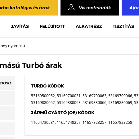
urbo katalógus és árak
Viszonteladók
Ajá
JAVÍTÁS
FELÚJÍTOTT
ALKATRÉSZ
TISZTÍTÁS
acsony nyomású
omású Turbó árak
TURBÓ KÓDOK
53169500052, 53169700031, 53169700063, 53169700066, 53
53169880052, 53169880063, 53169880066, 53169880069, 5
JÁRMŰ GYÁRTÓ (OE) KÓDOK
11654730581, 11654748257, 11657823257, 11657823258