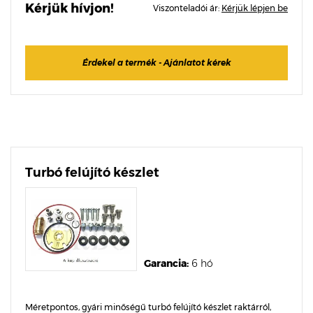
Kérjük hívjon!
Viszonteladói ár:
Kérjük lépjen be
Érdekel a termék - Ajánlatot kérek
Turbó felújító készlet
Garancia:
6 hó
Méretpontos, gyári minőségű turbó felújító készlet raktárról,