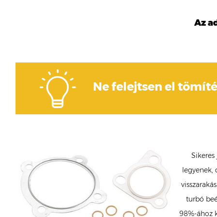
Az a
Ne felejtsen el tömíté
Sikeres
legyenek, 
visszarakás
turbó beé
98%-ához ké