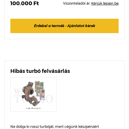
100.000 Ft
Viszonteladói ár:
Kérjük lépjen be
Érdekel a termék - Ajánlatot kérek
Hibás turbó felvásárlás
Ne dobja ki rossz turbóját, mert cégünk készpénzért