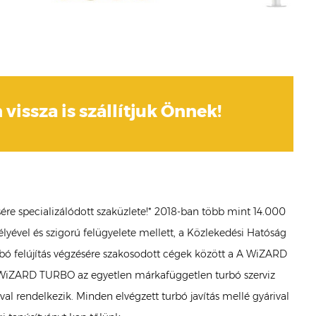
 vissza is szállítjuk Önnek!
ére specializálódott szaküzlete!* 2018-ban több mint 14.000
lyével és szigorú felügyelete mellett, a Közlekedési Hatóság
Turbó felújítás végzésére szakosodott cégek között a A WiZARD
a WiZARD TURBO az egyetlen márkafüggetlen turbó szerviz
l rendelkezik. Minden elvégzett turbó javítás mellé gyárival