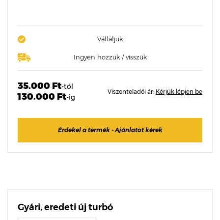
Vállaljuk
Ingyen hozzuk / visszük
35.000 Ft
-tól
Viszonteladói ár:
Kérjük lépjen be
130.000 Ft
-ig
Érdekel a termék - Ajánlatot kérek
Gyári, eredeti új turbó