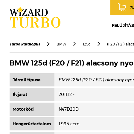
T
FELÚJÍTÁS
Turbo katalógus
BMW
125d
(F20 / F21) al
BMW 125d (F20 / F21) alacsony ny
Jármű típusa
Évjárat
2011.12 -
Motorkód
N47D20D
Hengerűrtartalom
1.995 ccm