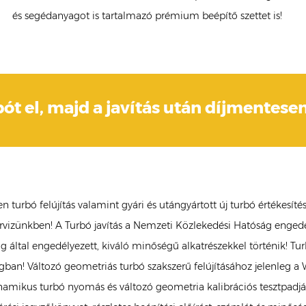
és segédanyagot is tartalmazó prémium beépítő szettet is!
bót el, majd a javítás után díjmentesen
bó felújítás valamint gyári és utángyártott új turbó értékesítés
szervizünkben! A Turbó javítás a Nemzeti Közlekedési Hatóság engedé
tóság által engedélyezett, kiváló minőségű alkatrészekkel történik! 
an! Változó geometriás turbó szakszerű felújításához jelenleg 
mikus turbó nyomás és változó geometria kalibrációs tesztpadjáva