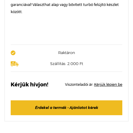
garanciával! Választhat alap vagy bővített turbó felújító készlet
között.
Raktáron
Szállítás: 2.000 Ft
Kérjük hívjon!
Viszonteladói ár:
Kérjük lépjen be
Érdekel a termék - Ajánlatot kérek