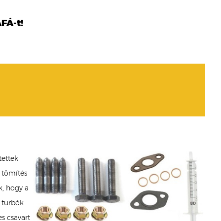
FÁ-t!
tettek
 tömítés
k, hogy a
 turbók
es csavart