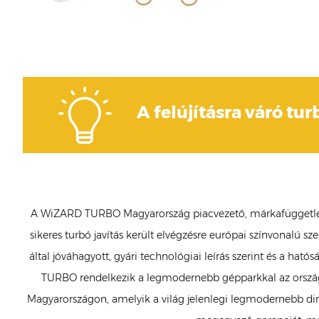
A felújításra váró tur
A WiZARD TURBO Magyarország piacvezető, márkafüggetlen tur
sikeres turbó javítás került elvégzésre európai színvonalú 
által jóváhagyott, gyári technológiai leírás szerint és a ha
TURBO rendelkezik a legmodernebb gépparkkal az országb
Magyarországon, amelyik a világ jelenlegi legmodernebb dina