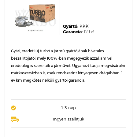
Gyártó:
KKK
Garancia:
12 hó
Gyári, eredeti új turbó a jármű gyártójának hivatalos
beszállítójától, mely 100% -ban megegyezik azzal, amivel
eredetileg is szerelték a járművet. Ugyanezt tudja megvásárolni
márkaszervizben is, csak rendszerint lényegesen drágábban. 1
év km megkötés nélküli gyártói garancia.
1-3 nap
Ingyen szállítjuk