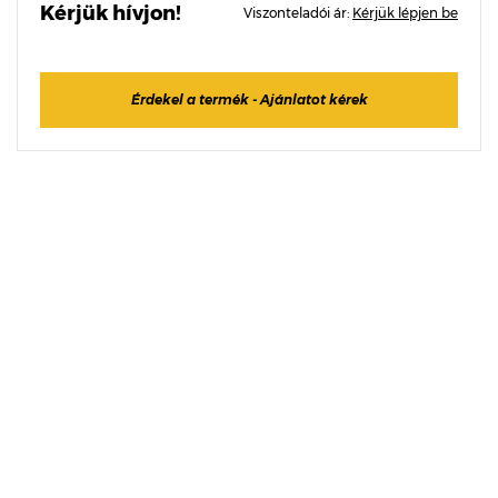
Kérjük hívjon!
Viszonteladói ár:
Kérjük lépjen be
Érdekel a termék - Ajánlatot kérek