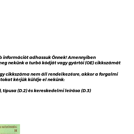
bb információt adhassuk Önnek! Amennyiben
 meg nekünk a turbó kódját vagy gyártói (OE) cikkszámát
gy cikkszáma nem áll rendelkezésre, akkor a forgalmi
okat kérjük küldje el nekünk:
 típusa (D.2) és kereskedelmi leírása (D.3)