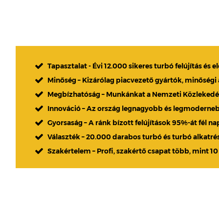
Tapasztalat - Évi 12.000 sikeres turbó felújítás és e
Minőség – Kizárólag piacvezető gyártók, minőségi
Megbízhatóság – Munkánkat a Nemzeti Közlekedési
Innováció – Az ország legnagyobb és legmoderne
Gyorsaság – A ránk bízott felújítások 95%-át fél n
Választék – 20.000 darabos turbó és turbó alkatré
Szakértelem – Profi, szakértő csapat több, mint 10