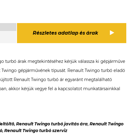
Részletes adatlap és árak
ingo turbó árak megtekintéséhez kérjük válassza ki gépjárműve
ult Twingo gépjárművének típusát. Renault Twingo turbó eladó
elújított Renault Twingo turbó ár egyaránt megtalálható
n, akkor kérjük vegye fel a kapcsolatot munkatársainkkal
feltöltő, Renault Twingo turbó javítás ára, Renault Twingo
ó, Renault Twingo turbó szerviz