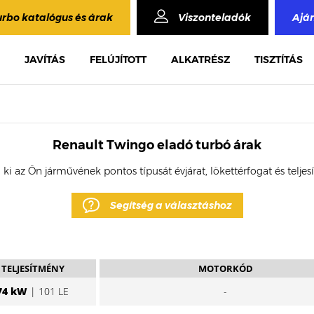
urbo katalógus és árak
Viszonteladók
Ajá
JAVÍTÁS
FELÚJÍTOTT
ALKATRÉSZ
TISZTÍTÁS
Renault Twingo eladó turbó árak
 ki az Ön járművének pontos típusát évjárat, lökettérfogat és telje
Segítség a választáshoz
TELJESÍTMÉNY
MOTORKÓD
74 kW
| 101 LE
-