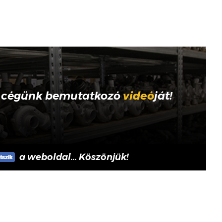
 cégünk bemutatkozó
videó
ját!
a weboldal... Köszönjük!