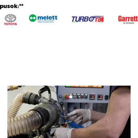
ípusok:**