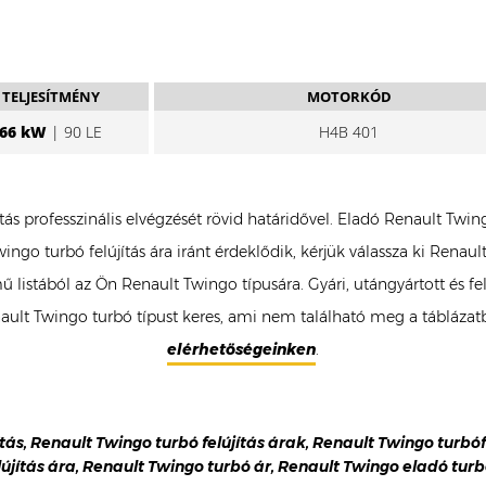
TELJESÍTMÉNY
MOTORKÓD
66 kW
| 90 LE
H4B 401
tás professzinális elvégzését rövid határidővel. Eladó Renault Tw
ingo turbó felújítás ára iránt érdeklődik, kérjük válassza ki Rena
ű listából az Ön Renault Twingo típusára. Gyári, utángyártott és f
t Twingo turbó típust keres, ami nem található meg a táblázatba
elérhetőségeinken
.
tás, Renault Twingo turbó felújítás árak, Renault Twingo turbó
lújítás ára, Renault Twingo turbó ár, Renault Twingo eladó turb