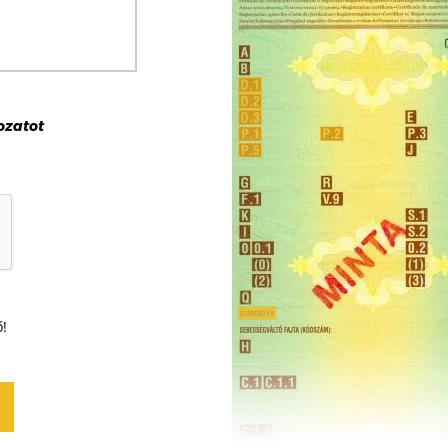
ozat
ot
ő!