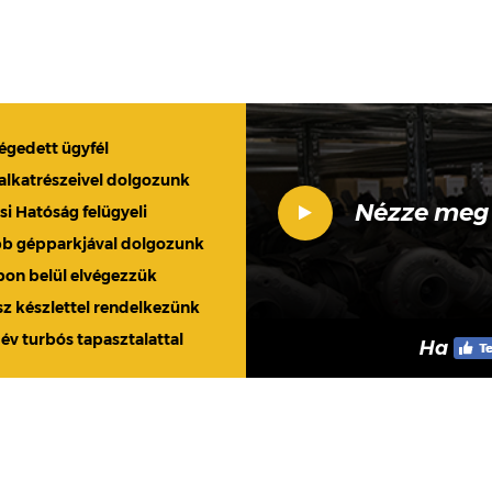
légedett ügyfél
 alkatrészeivel dolgozunk
Nézze meg
 Hatóság felügyeli
bb gépparkjával dolgozunk
apon belül elvégezzük
sz készlettel rendelkezünk
 év turbós tapasztalattal
Ha