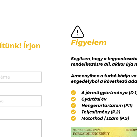
Figyelem
tünk! Írjon
Segítsen, hogy a legpontosa
rendelkezésre áll, akkor írja
Amennyiben a turbó kódja va
engedélyből a következő adat
A jármű gyártmánya (D.1),
Gyártási év
Hengerűrtartalom (P.1)
Teljesítmény (P.2)
Motorkód / szám (P.5)