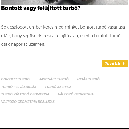
Bontott vagy felújított turbó?
Sok csalódott ember keres meg minket bontott turbó vásárlása
után, hogy segítsünk neki a felújításban, mert a bontott turbó
csak napokat üzemelt.
Tovább
BONTOTT TURBÓ
HASZNÁLT TURBÓ
HIBÁS TURBÓ
TURBÓ FELVÁSÁRLÁS
TURBÓ SZERVIZ
TURBÓ VÁLTOZÓ GEOMETRIA
VÁLTOZÓ GEOMETRIA
VÁLTOZÓ GEOMETRIA BEÁLLÍTÁS