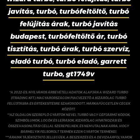
javítás, turbó, turbófeltöltő, turbó
felújítás árak, turbó javítás
budapest, turbófeltöltő ár, turbó
tisztítás, turbó árak, turbó szervíz,
eladó turbó, turbó eladó, garrett
turbo, gt1749v
*A 2022-ES, NYÍLVÁNOS ÁRBEVÉTELI ADATOK ALAPJÁN A WIZARD TURBO
(ITRADING KFT.) MAGYARORSZÁGON PIACVEZETŐ A KIZÁRÓLAG TURBÓ
FELÚJÍTÁSRA ÉS ÉRTÉKESÍTÉSRE SZAKOSODOTT, MÁRKAFÜGGETLEN CÉGEK
KÖZÖTT.
**AZ OLDALON SZEREPLŐ GYÁRTÓK NEVEI, TURBÓ VAGY GÉPJÁRMŰ KÓDOK,
SZIMBÓLUMOK, LOGÓK ÉS LEÍRÁSOK, KIZÁRÓLAG HIVATKOZÁSI ÉS
ÖSSZEHASONLÍTÁSI CÉLLAL SZEREPELNEK, ÉS NEM UTALNAK ARRA, HOGY
BÁRMELYIK FELSOROLT TERMÉK EZEN GYÁRTÓK TERMÉKEI.
***ÁRAINK TÁJÉKOZTATÓ JELLEGŰEK, A BESZERZÉS ÉS A DEVIZAÁRFOLYAMOK