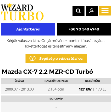
Tog
navi
+36 70 948 4748
Ajánlatkérés
Mazda CX-7 eladó turbó árak
Kérjük válassza ki az Ön járművének pontos típusát évjárat,
lökettérfogat és teljesítmény alapján.
Segítség a választáshoz
Mazda CX-7 2.2 MZR-CD Turbó
ÉVJÁRAT
HENGERŰRTARTALOM
TELJESÍTMÉNY
2009.07 - 2013.03
2.184 ccm
127 kW
| 173 LE
MOTORKÓD
-