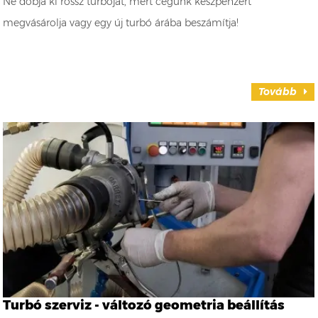
Ne dobja ki rossz turbóját, mert cégünk készpénzért
megvásárolja vagy egy új turbó árába beszámítja!
Tovább
Turbó szerviz - változó geometria beállítás