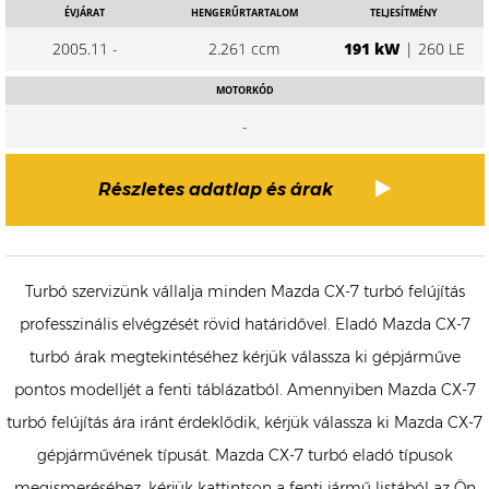
ÉVJÁRAT
HENGERŰRTARTALOM
TELJESÍTMÉNY
2005.11 -
2.261 ccm
191 kW
| 260 LE
MOTORKÓD
-
Részletes adatlap és árak
Turbó szervizünk vállalja minden Mazda CX-7 turbó felújítás
professzinális elvégzését rövid határidővel. Eladó Mazda CX-7
turbó árak megtekintéséhez kérjük válassza ki gépjárműve
pontos modelljét a fenti táblázatból. Amennyiben Mazda CX-7
turbó felújítás ára iránt érdeklődik, kérjük válassza ki Mazda CX-7
gépjárművének típusát. Mazda CX-7 turbó eladó típusok
megismeréséhez, kérjük kattintson a fenti jármű listából az Ön