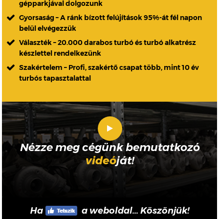
gépparkjával dolgozunk
Gyorsaság – A ránk bízott felújítások 95%-át fél napon
belül elvégezzük
Választék – 20.000 darabos turbó és turbó alkatrész
készlettel rendelkezünk
Szakértelem – Profi, szakértő csapat több, mint 10 év
turbós tapasztalattal
Nézze meg cégünk bemutatkozó
videó
ját!
Ha
a weboldal... Köszönjük!