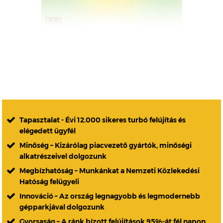
Tapasztalat - Évi 12.000 sikeres turbó felújítás és
elégedett ügyfél
Minőség – Kizárólag piacvezető gyártók, minőségi
alkatrészeivel dolgozunk
Megbízhatóság – Munkánkat a Nemzeti Közlekedési
Hatóság felügyeli
Innováció – Az ország legnagyobb és legmodernebb
gépparkjával dolgozunk
Gyorsaság – A ránk bízott felújítások 95%-át fél napon