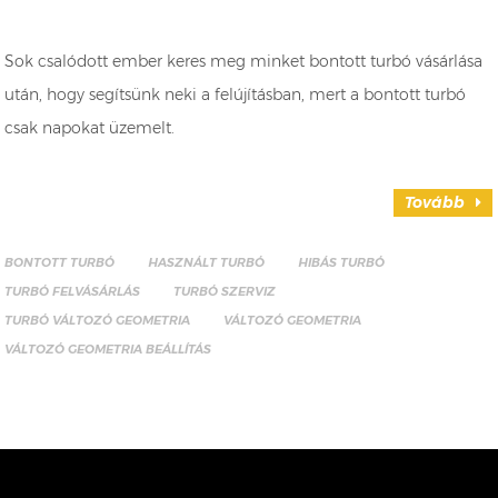
Sok csalódott ember keres meg minket bontott turbó vásárlása
után, hogy segítsünk neki a felújításban, mert a bontott turbó
csak napokat üzemelt.
Tovább
BONTOTT TURBÓ
HASZNÁLT TURBÓ
HIBÁS TURBÓ
TURBÓ FELVÁSÁRLÁS
TURBÓ SZERVIZ
TURBÓ VÁLTOZÓ GEOMETRIA
VÁLTOZÓ GEOMETRIA
VÁLTOZÓ GEOMETRIA BEÁLLÍTÁS