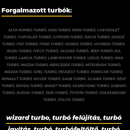
Forgalmazott turbók:
ALFA-ROMEO TURBÓ
,
AUDI TURBÓ
,
BMW TURBÓ
,
CHEVROLET
TURBÓ
,
CHRYSLER TURBÓ
,
CITROEN TURBÓ
,
DACIA TURBÓ
,
DODGE
TURBÓ
,
FIAT TURBÓ
,
FORD TURBÓ
,
HONDA TURBÓ
,
HYUNDAI TURBÓ
,
ISUZU TURBÓ
,
IVECO TURBÓ
,
JAGUAR TURBÓ
,
JEEP TURBÓ
,
KIA
TURBÓ
,
LANCIA TURBÓ
,
LAND-ROVER TURBÓ
,
LEXUS TURBÓ
,
MAN
TURBÓ
,
MAZDA TURBÓ
,
MERCEDES TURBÓ
,
MITSUBISHI TURBÓ
,
NISSAN TURBÓ
,
OPEL TURBÓ
,
PEUGEOT TURBÓ
,
PORSCHE TURBÓ
,
RENAULT TURBÓ
,
ROVER TURBÓ
,
SAAB TURBÓ
,
SCANIA TURBÓ
,
SEAT
TURBÓ
,
SKODA TURBÓ
,
SMART TURBÓ
,
SSANGYONG TURBÓ
,
SUBARU
TURBÓ
,
SUZUKI TURBÓ
,
TATA TURBÓ
,
TOYOTA TURBÓ
,
VOLKSWAGEN
TURBÓ
,
VOLVO TURBÓ
wizard turbo, turbó felújítás, turbó
javítás, turbó, turbófeltöltő, turbó