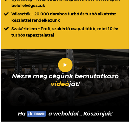
belül elvégezzük
Választék – 20.000 darabos turbó és turbó alkatrész
készlettel rendelkezünk
Szakértelem – Profi, szakértő csapat több, mint 10 év
turbós tapasztalattal
Nézze meg cégünk bemutatkozó
videó
ját!
Ha
a weboldal... Köszönjük!