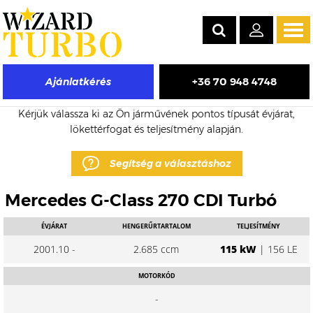
Tog
navi
+36 70 948 4748
Ajánlatkérés
Mercedes G-Class eladó turbó árak
Kérjük válassza ki az Ön járművének pontos típusát évjárat,
lökettérfogat és teljesítmény alapján.
Segítség a választáshoz
Mercedes G-Class 270 CDI Turbó
ÉVJÁRAT
HENGERŰRTARTALOM
TELJESÍTMÉNY
2001.10 -
2.685 ccm
115 kW
| 156 LE
MOTORKÓD
-