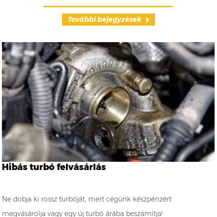
További bejegyzések
Hibás turbó felvásárlás
Ne dobja ki rossz turbóját, mert cégünk készpénzért
megvásárolja vagy egy új turbó árába beszámítja!