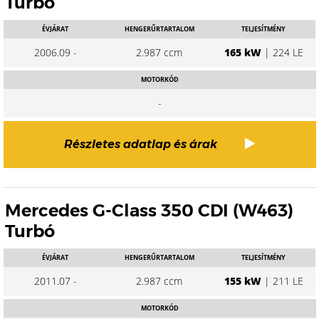
Turbó
ÉVJÁRAT
HENGERŰRTARTALOM
TELJESÍTMÉNY
2006.09 -
2.987 ccm
165 kW
| 224 LE
MOTORKÓD
-
Részletes adatlap és árak
Mercedes G-Class 350 CDI (W463)
Turbó
ÉVJÁRAT
HENGERŰRTARTALOM
TELJESÍTMÉNY
2011.07 -
2.987 ccm
155 kW
| 211 LE
MOTORKÓD