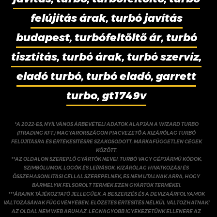
felújítás árak, turbó javítás
budapest, turbófeltöltő ár, turbó
tisztítás, turbó árak, turbó szervíz,
eladó turbó, turbó eladó, garrett
turbo, gt1749v
*A 2022-ES, NYÍLVÁNOS ÁRBEVÉTELI ADATOK ALAPJÁN A WIZARD TURBO
(ITRADING KFT.) MAGYARORSZÁGON PIACVEZETŐ A KIZÁRÓLAG TURBÓ
FELÚJÍTÁSRA ÉS ÉRTÉKESÍTÉSRE SZAKOSODOTT, MÁRKAFÜGGETLEN CÉGEK
KÖZÖTT.
**AZ OLDALON SZEREPLŐ GYÁRTÓK NEVEI, TURBÓ VAGY GÉPJÁRMŰ KÓDOK,
SZIMBÓLUMOK, LOGÓK ÉS LEÍRÁSOK, KIZÁRÓLAG HIVATKOZÁSI ÉS
ÖSSZEHASONLÍTÁSI CÉLLAL SZEREPELNEK, ÉS NEM UTALNAK ARRA, HOGY
BÁRMELYIK FELSOROLT TERMÉK EZEN GYÁRTÓK TERMÉKEI.
***ÁRAINK TÁJÉKOZTATÓ JELLEGŰEK, A BESZERZÉS ÉS A DEVIZAÁRFOLYAMOK
VÁLTOZÁSÁNAK FÜGGVÉNYÉBEN, ELŐZETES ÉRTESÍTÉS NÉLKÜL VÁLTOZHATNAK!
AZ OLDAL NEM WEB ÁRUHÁZ. LEGNAGYOBB IGYEKEZETÜNK ELLENÉRE AZ