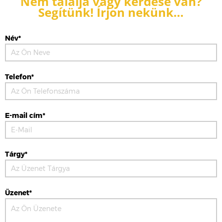
Nem találja vagy kérdése van?
Segítünk! Írjon nekünk…
Név*
Telefon*
E-mail cím*
Tárgy*
Üzenet*