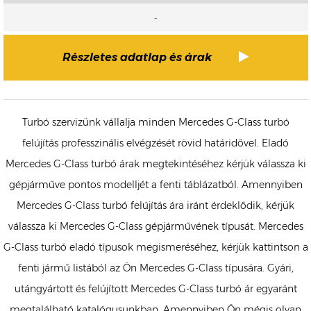
-
Részletes adatlap és árak
Turbó szervizünk vállalja minden Mercedes G-Class turbó
felújítás professzinális elvégzését rövid határidővel. Eladó
Mercedes G-Class turbó árak megtekintéséhez kérjük válassza ki
gépjárműve pontos modelljét a fenti táblázatból. Amennyiben
Mercedes G-Class turbó felújítás ára iránt érdeklődik, kérjük
válassza ki Mercedes G-Class gépjárművének típusát. Mercedes
G-Class turbó eladó típusok megismeréséhez, kérjük kattintson a
fenti jármű listából az Ön Mercedes G-Class típusára. Gyári,
utángyártott és felújított Mercedes G-Class turbó ár egyaránt
megtalálható katalógusunkban. Amennyiben Ön mégis olyan