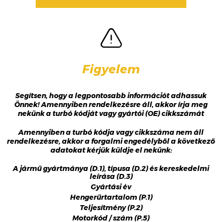
Figyelem
Segítsen, hogy a legpontosabb információt adhassuk
Önnek! Amennyiben rendelkezésre áll, akkor írja meg
nekünk a turbó kódját vagy gyártói (OE) cikkszámát
Amennyiben a turbó kódja vagy cikkszáma nem áll
rendelkezésre, akkor a forgalmi engedélyből a következő
adatokat kérjük küldje el nekünk:
A jármű gyártmánya (D.1), típusa (D.2) és kereskedelmi
leírása (D.3)
Gyártási év
Hengerűrtartalom (P.1)
Teljesítmény (P.2)
Motorkód / szám (P.5)