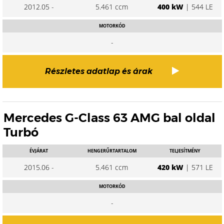
2012.05 -
5.461 ccm
400 kW
| 544 LE
MOTORKÓD
-
Részletes adatlap és árak
Mercedes G-Class 63 AMG bal oldal
Turbó
ÉVJÁRAT
HENGERŰRTARTALOM
TELJESÍTMÉNY
2015.06 -
5.461 ccm
420 kW
| 571 LE
MOTORKÓD
-