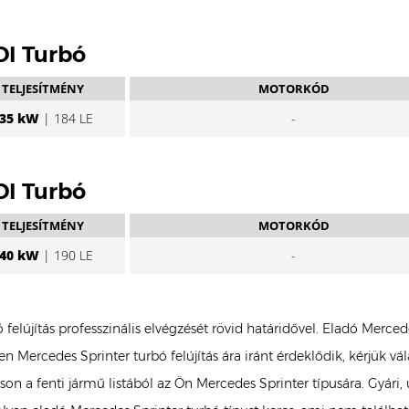
DI Turbó
TELJESÍTMÉNY
MOTORKÓD
35 kW
| 184 LE
-
DI Turbó
TELJESÍTMÉNY
MOTORKÓD
40 kW
| 190 LE
-
felújítás professzinális elvégzését rövid határidővel. Eladó Merce
 Mercedes Sprinter turbó felújítás ára iránt érdeklődik, kérjük v
on a fenti jármű listából az Ön Mercedes Sprinter típusára. Gyári, u