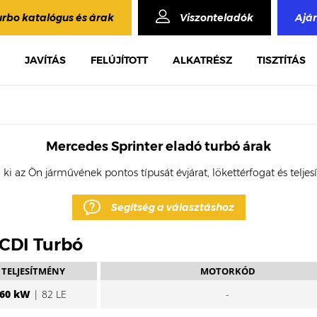
urbo katalógus és árak
Viszonteladók
Ajá
JAVÍTÁS
FELÚJÍTOTT
ALKATRÉSZ
TISZTÍTÁS
Mercedes Sprinter eladó turbó árak
 ki az Ön járművének pontos típusát évjárat, lökettérfogat és telje
Segítség a választáshoz
 CDI Turbó
TELJESÍTMÉNY
MOTORKÓD
60 kW
| 82 LE
-