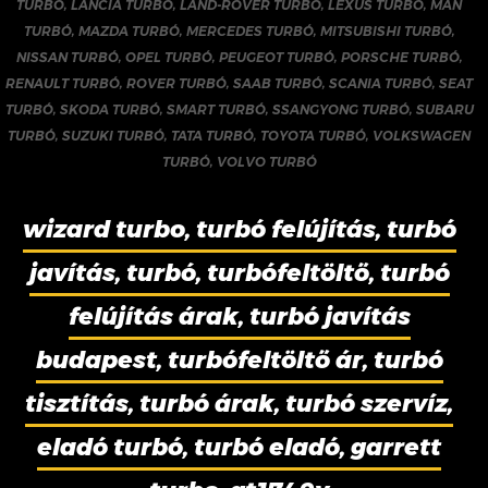
TURBÓ
,
LANCIA TURBÓ
,
LAND-ROVER TURBÓ
,
LEXUS TURBÓ
,
MAN
TURBÓ
,
MAZDA TURBÓ
,
MERCEDES TURBÓ
,
MITSUBISHI TURBÓ
,
NISSAN TURBÓ
,
OPEL TURBÓ
,
PEUGEOT TURBÓ
,
PORSCHE TURBÓ
,
RENAULT TURBÓ
,
ROVER TURBÓ
,
SAAB TURBÓ
,
SCANIA TURBÓ
,
SEAT
TURBÓ
,
SKODA TURBÓ
,
SMART TURBÓ
,
SSANGYONG TURBÓ
,
SUBARU
TURBÓ
,
SUZUKI TURBÓ
,
TATA TURBÓ
,
TOYOTA TURBÓ
,
VOLKSWAGEN
TURBÓ
,
VOLVO TURBÓ
wizard turbo, turbó felújítás, turbó
javítás, turbó, turbófeltöltő, turbó
felújítás árak, turbó javítás
budapest, turbófeltöltő ár, turbó
tisztítás, turbó árak, turbó szervíz,
eladó turbó, turbó eladó, garrett