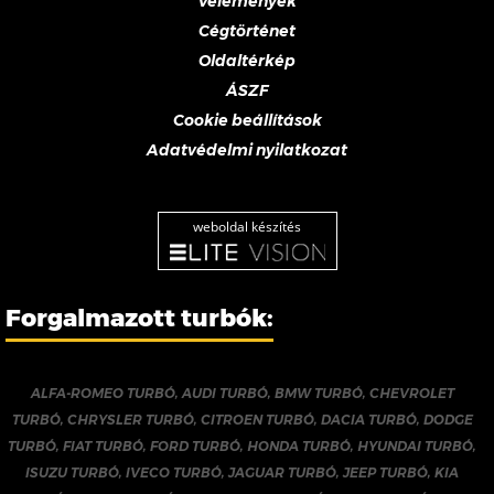
Vélemények
Cégtörténet
Oldaltérkép
ÁSZF
Cookie beállítások
Adatvédelmi nyilatkozat
weboldal készítés
Forgalmazott turbók:
ALFA-ROMEO TURBÓ
,
AUDI TURBÓ
,
BMW TURBÓ
,
CHEVROLET
TURBÓ
,
CHRYSLER TURBÓ
,
CITROEN TURBÓ
,
DACIA TURBÓ
,
DODGE
TURBÓ
,
FIAT TURBÓ
,
FORD TURBÓ
,
HONDA TURBÓ
,
HYUNDAI TURBÓ
,
ISUZU TURBÓ
,
IVECO TURBÓ
,
JAGUAR TURBÓ
,
JEEP TURBÓ
,
KIA