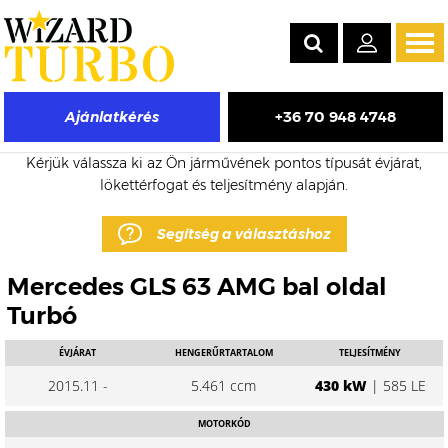
Tog
navi
+36 70 948 4748
Ajánlatkérés
Mercedes GLS eladó turbó árak
Kérjük válassza ki az Ön járművének pontos típusát évjárat,
lökettérfogat és teljesítmény alapján.
Segítség a választáshoz
Mercedes GLS 63 AMG bal oldal
Turbó
ÉVJÁRAT
HENGERŰRTARTALOM
TELJESÍTMÉNY
2015.11 -
5.461 ccm
430 kW
| 585 LE
MOTORKÓD