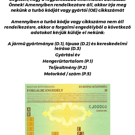
Önnek! Amennyiben rendelkezésre áll, akkor írja meg
nekünk a turbó kódját vagy gyártói (OE) cikkszámát
Amennyiben a turbó kódja vagy cikkszáma nem áll
rendelkezésre, akkor a forgalmi engedélyből a következő
adatokat kérjük küldje el nekünk:
A jármű gyártmánya (D.1), típusa (D.2) és kereskedelmi
leírása (D.3)
Gyártási év
Hengerűrtartalom (P.1)
Teljesítmény (P.2)
Motorkód / szám (P.5)