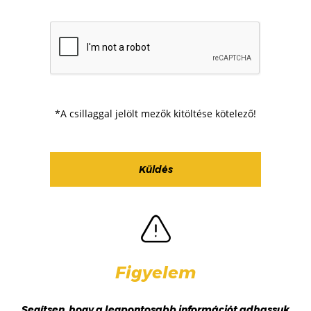
*A csillaggal jelölt mezők kitöltése kötelező!
Figyelem
Segítsen, hogy a legpontosabb információt adhassuk