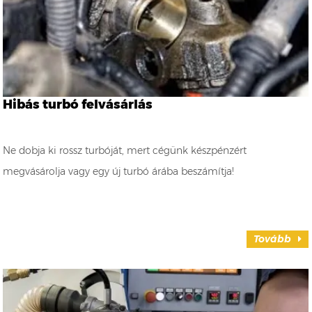
Hibás turbó felvásárlás
Ne dobja ki rossz turbóját, mert cégünk készpénzért
megvásárolja vagy egy új turbó árába beszámítja!
Tovább