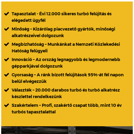
Tapasztalat - Évi 12.000 sikeres turbó felújítás és
elégedett ügyfél
Minőség – Kizárólag piacvezető gyártók, minőségi
alkatrészeivel dolgozunk
Megbízhatóság – Munkánkat a Nemzeti Közlekedési
Hatóság felügyeli
Innováció – Az ország legnagyobb és legmodernebb
gépparkjával dolgozunk
Gyorsaság – A ránk bízott felújítások 95%-át fél napon
belül elvégezzük
Választék – 20.000 darabos turbó és turbó alkatrész
készlettel rendelkezünk
Szakértelem – Profi, szakértő csapat több, mint 10 év
turbós tapasztalattal