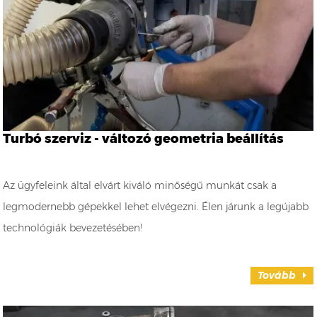
Turbó szerviz - változó geometria beállítás
Az ügyfeleink által elvárt kiváló minőségű munkát csak a
legmodernebb gépekkel lehet elvégezni. Élen járunk a legújabb
technológiák bevezetésében!
Tovább