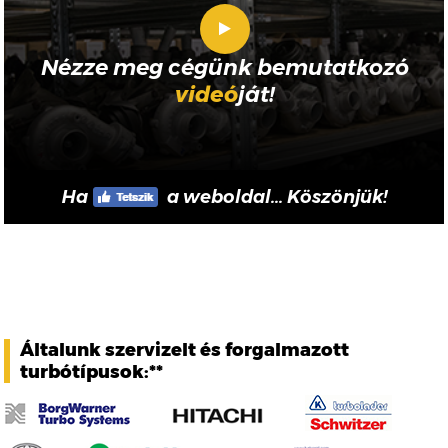
Nézze meg cégünk bemutatkozó
videó
ját!
Ha
a weboldal... Köszönjük!
Általunk szervizelt és forgalmazott
turbótípusok:**