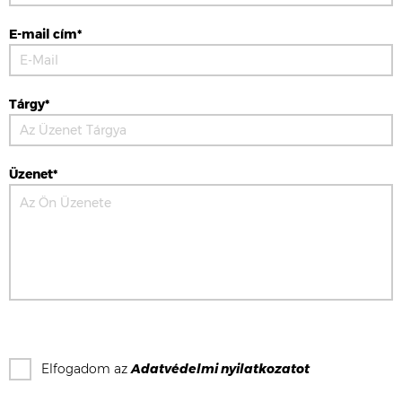
E-mail cím*
Tárgy*
Üzenet*
Elfogadom az
Adatvédelmi nyilatkozat
ot