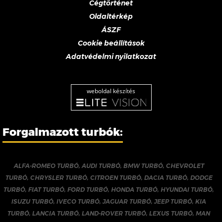
Cégtörténet
Oldaltérkép
ÁSZF
Cookie beállítások
Adatvédelmi nyilatkozat
weboldal készítés
Forgalmazott turbók:
ALFA-ROMEO TURBÓ
,
AUDI TURBÓ
,
BMW TURBÓ
,
CHEVROLET
TURBÓ
,
CHRYSLER TURBÓ
,
CITROEN TURBÓ
,
DACIA TURBÓ
,
DODGE
TURBÓ
,
FIAT TURBÓ
,
FORD TURBÓ
,
HONDA TURBÓ
,
HYUNDAI TURBÓ
,
ISUZU TURBÓ
,
IVECO TURBÓ
,
JAGUAR TURBÓ
,
JEEP TURBÓ
,
KIA
TURBÓ
,
LANCIA TURBÓ
,
LAND-ROVER TURBÓ
,
LEXUS TURBÓ
,
MAN