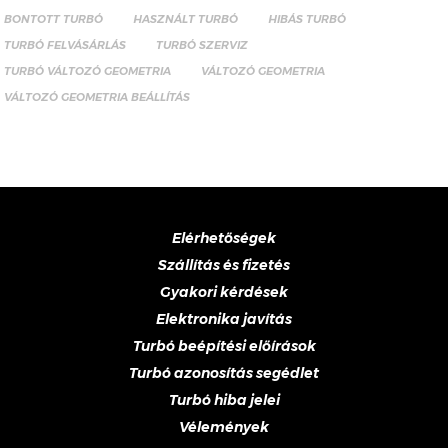
BONTOTT TURBÓ
HASZNÁLT TURBÓ
HIBÁS TURBÓ
TURBÓ FELVÁSÁRLÁS
TURBÓ SZERVIZ
TURBÓ VÁLTOZÓ GEOMETRIA
VÁLTOZÓ GEOMETRIA
VÁLTOZÓ GEOMETRIA BEÁLLÍTÁS
Elérhetőségek
Szállítás és fizetés
Gyakori kérdések
Elektronika javítás
Turbó beépítési előírások
Turbó azonosítás segédlet
Turbó hiba jelei
Vélemények