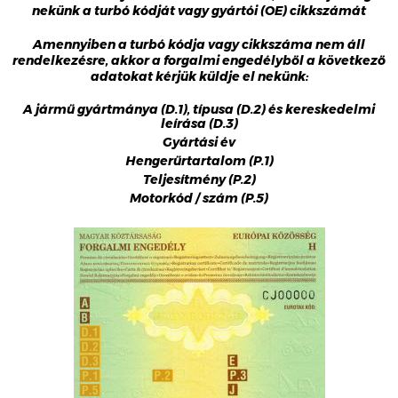
nekünk a turbó kódját vagy gyártói (OE) cikkszámát
Amennyiben a turbó kódja vagy cikkszáma nem áll
rendelkezésre, akkor a forgalmi engedélyből a következő
adatokat kérjük küldje el nekünk:
A jármű gyártmánya (D.1), típusa (D.2) és kereskedelmi
leírása (D.3)
Gyártási év
Hengerűrtartalom (P.1)
Teljesítmény (P.2)
Motorkód / szám (P.5)