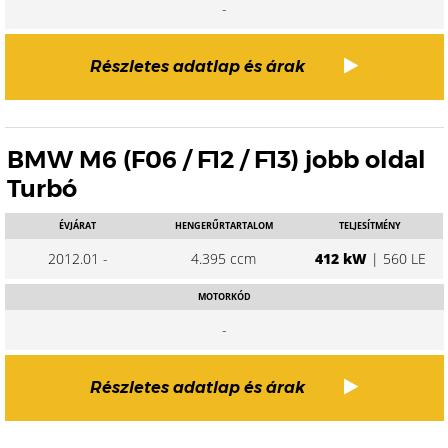
-
Részletes adatlap és árak
BMW M6 (F06 / F12 / F13) jobb oldal
Turbó
ÉVJÁRAT
HENGERŰRTARTALOM
TELJESÍTMÉNY
2012.01 -
4.395 ccm
412 kW
| 560 LE
MOTORKÓD
-
Részletes adatlap és árak