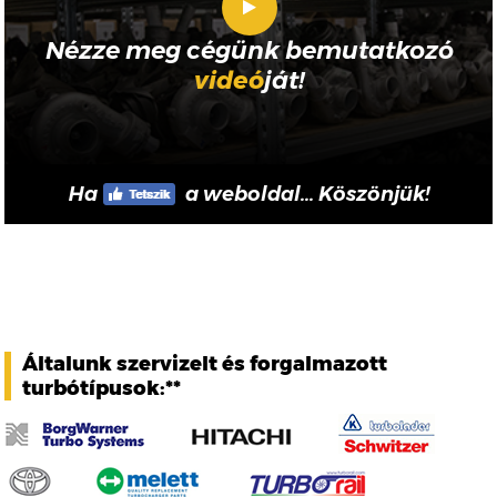
Nézze meg cégünk bemutatkozó
videó
ját!
Ha
a weboldal... Köszönjük!
Általunk szervizelt és forgalmazott
turbótípusok:**