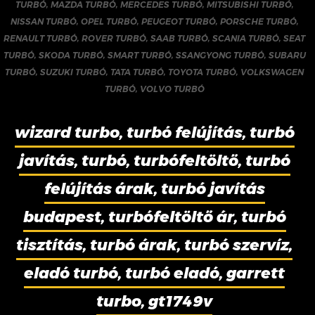
TURBÓ
,
MAZDA TURBÓ
,
MERCEDES TURBÓ
,
MITSUBISHI TURBÓ
,
NISSAN TURBÓ
,
OPEL TURBÓ
,
PEUGEOT TURBÓ
,
PORSCHE TURBÓ
,
RENAULT TURBÓ
,
ROVER TURBÓ
,
SAAB TURBÓ
,
SCANIA TURBÓ
,
SEAT
TURBÓ
,
SKODA TURBÓ
,
SMART TURBÓ
,
SSANGYONG TURBÓ
,
SUBARU
TURBÓ
,
SUZUKI TURBÓ
,
TATA TURBÓ
,
TOYOTA TURBÓ
,
VOLKSWAGEN
TURBÓ
,
VOLVO TURBÓ
wizard turbo, turbó felújítás, turbó
javítás, turbó, turbófeltöltő, turbó
felújítás árak, turbó javítás
budapest, turbófeltöltő ár, turbó
tisztítás, turbó árak, turbó szervíz,
eladó turbó, turbó eladó, garrett
turbo, gt1749v