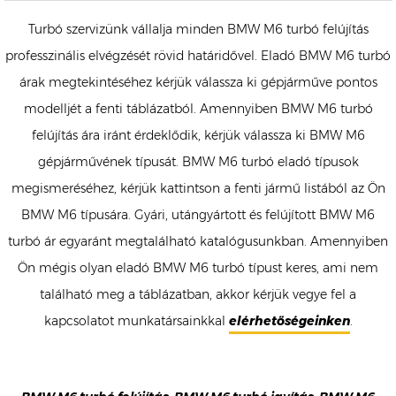
Turbó szervizünk vállalja minden BMW M6 turbó felújítás
professzinális elvégzését rövid határidővel. Eladó BMW M6 turbó
árak megtekintéséhez kérjük válassza ki gépjárműve pontos
modelljét a fenti táblázatból. Amennyiben BMW M6 turbó
felújítás ára iránt érdeklődik, kérjük válassza ki BMW M6
gépjárművének típusát. BMW M6 turbó eladó típusok
megismeréséhez, kérjük kattintson a fenti jármű listából az Ön
BMW M6 típusára. Gyári, utángyártott és felújított BMW M6
turbó ár egyaránt megtalálható katalógusunkban. Amennyiben
Ön mégis olyan eladó BMW M6 turbó típust keres, ami nem
található meg a táblázatban, akkor kérjük vegye fel a
kapcsolatot munkatársainkkal
elérhetőségeinken
.