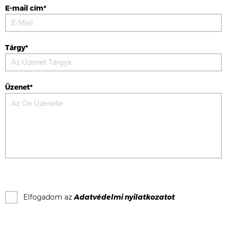
E-mail cím*
Tárgy*
Üzenet*
Elfogadom az
Adatvédelmi nyilatkozat
ot