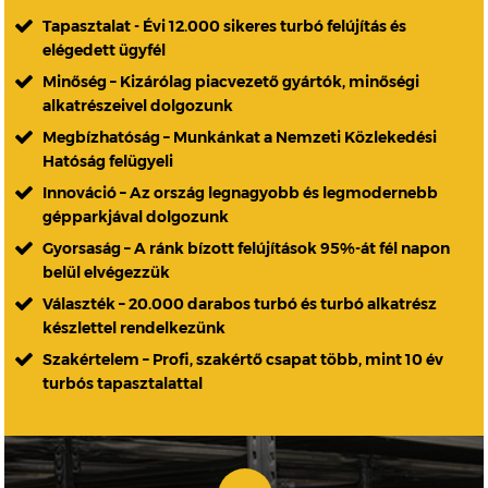
Tapasztalat - Évi 12.000 sikeres turbó felújítás és
elégedett ügyfél
Minőség – Kizárólag piacvezető gyártók, minőségi
alkatrészeivel dolgozunk
Megbízhatóság – Munkánkat a Nemzeti Közlekedési
Hatóság felügyeli
Innováció – Az ország legnagyobb és legmodernebb
gépparkjával dolgozunk
Gyorsaság – A ránk bízott felújítások 95%-át fél napon
belül elvégezzük
Választék – 20.000 darabos turbó és turbó alkatrész
készlettel rendelkezünk
Szakértelem – Profi, szakértő csapat több, mint 10 év
turbós tapasztalattal