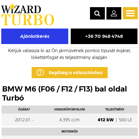
Tog
navi
+36 70 948 4748
Ajánlatkérés
BMW M6 eladó turbó árak
Kérjük válassza ki az Ön járművének pontos típusát évjárat,
lökettérfogat és teljesítmény alapján.
Segítség a választáshoz
BMW M6 (F06 / F12 / F13) bal oldal
Turbó
ÉVJÁRAT
HENGERŰRTARTALOM
TELJESÍTMÉNY
2012.01 -
4.395 ccm
412 kW
| 560 LE
MOTORKÓD