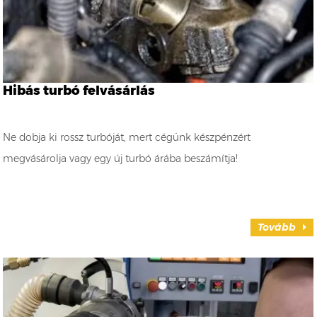
Hibás turbó felvásárlás
Ne dobja ki rossz turbóját, mert cégünk készpénzért
megvásárolja vagy egy új turbó árába beszámítja!
Tovább