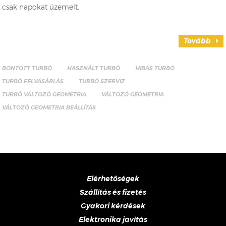
csak napokat üzemelt.
Tovább
BONTOTT TURBÓ
HASZNÁLT TURBÓ
HIBÁS TURBÓ
TURBÓ FELVÁSÁRLÁS
TURBÓ SZERVIZ
TURBÓ VÁLTOZÓ GEOMETRIA
VÁLTOZÓ GEOMETRIA
VÁLTOZÓ GEOMETRIA BEÁLLÍTÁS
Elérhetőségek
Szállítás és fizetés
Gyakori kérdések
Elektronika javítás