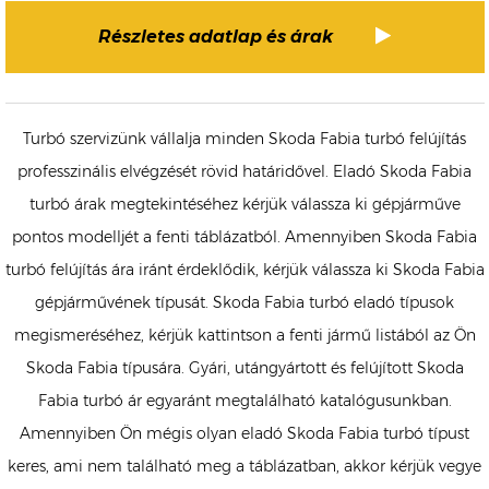
Részletes adatlap és árak
Turbó szervizünk vállalja minden Skoda Fabia turbó felújítás
professzinális elvégzését rövid határidővel. Eladó Skoda Fabia
turbó árak megtekintéséhez kérjük válassza ki gépjárműve
pontos modelljét a fenti táblázatból. Amennyiben Skoda Fabia
turbó felújítás ára iránt érdeklődik, kérjük válassza ki Skoda Fabia
gépjárművének típusát. Skoda Fabia turbó eladó típusok
megismeréséhez, kérjük kattintson a fenti jármű listából az Ön
Skoda Fabia típusára. Gyári, utángyártott és felújított Skoda
Fabia turbó ár egyaránt megtalálható katalógusunkban.
Amennyiben Ön mégis olyan eladó Skoda Fabia turbó típust
keres, ami nem található meg a táblázatban, akkor kérjük vegye