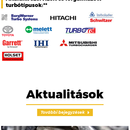
turbótípusok:**
Aktualitások
További bejegyzések