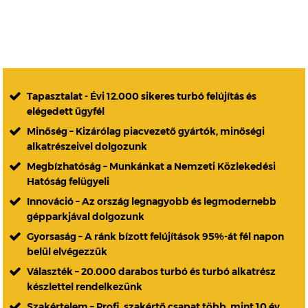
Tapasztalat - Évi 12.000 sikeres turbó felújítás és
elégedett ügyfél
Minőség – Kizárólag piacvezető gyártók, minőségi
alkatrészeivel dolgozunk
Megbízhatóság – Munkánkat a Nemzeti Közlekedési
Hatóság felügyeli
Innováció – Az ország legnagyobb és legmodernebb
gépparkjával dolgozunk
Gyorsaság – A ránk bízott felújítások 95%-át fél napon
belül elvégezzük
Választék – 20.000 darabos turbó és turbó alkatrész
készlettel rendelkezünk
Szakértelem – Profi, szakértő csapat több, mint 10 év