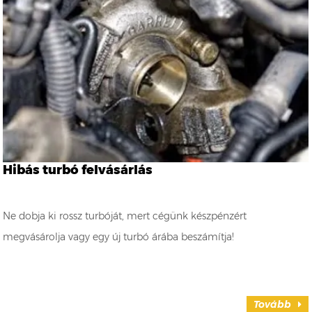
Hibás turbó felvásárlás
Ne dobja ki rossz turbóját, mert cégünk készpénzért
megvásárolja vagy egy új turbó árába beszámítja!
Tovább