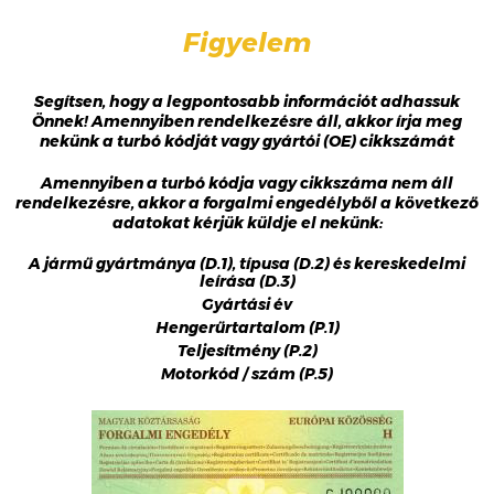
Figyelem
Segítsen, hogy a legpontosabb információt adhassuk
Önnek! Amennyiben rendelkezésre áll, akkor írja meg
nekünk a turbó kódját vagy gyártói (OE) cikkszámát
Amennyiben a turbó kódja vagy cikkszáma nem áll
rendelkezésre, akkor a forgalmi engedélyből a következő
adatokat kérjük küldje el nekünk:
A jármű gyártmánya (D.1), típusa (D.2) és kereskedelmi
leírása (D.3)
Gyártási év
Hengerűrtartalom (P.1)
Teljesítmény (P.2)
Motorkód / szám (P.5)