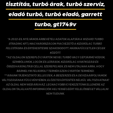
tisztítás, turbó árak, turbó szervíz,
eladó turbó, turbó eladó, garrett
turbo, gt1749v
*A 2022-ES, NYÍLVÁNOS ÁRBEVÉTELI ADATOK ALAPJÁN A WIZARD TURBO
(ITRADING KFT.) MAGYARORSZÁGON PIACVEZETŐ A KIZÁRÓLAG TURBÓ
FELÚJÍTÁSRA ÉS ÉRTÉKESÍTÉSRE SZAKOSODOTT, MÁRKAFÜGGETLEN CÉGEK
KÖZÖTT.
**AZ OLDALON SZEREPLŐ GYÁRTÓK NEVEI, TURBÓ VAGY GÉPJÁRMŰ KÓDOK,
SZIMBÓLUMOK, LOGÓK ÉS LEÍRÁSOK, KIZÁRÓLAG HIVATKOZÁSI ÉS
ÖSSZEHASONLÍTÁSI CÉLLAL SZEREPELNEK, ÉS NEM UTALNAK ARRA, HOGY
BÁRMELYIK FELSOROLT TERMÉK EZEN GYÁRTÓK TERMÉKEI.
***ÁRAINK TÁJÉKOZTATÓ JELLEGŰEK, A BESZERZÉS ÉS A DEVIZAÁRFOLYAMOK
VÁLTOZÁSÁNAK FÜGGVÉNYÉBEN, ELŐZETES ÉRTESÍTÉS NÉLKÜL VÁLTOZHATNAK!
AZ OLDAL NEM WEB ÁRUHÁZ. LEGNAGYOBB IGYEKEZETÜNK ELLENÉRE AZ
OLDALON TALÁLHATÓ INFORMÁCIÓK HELYESSÉGÉÉRT FELELŐSSÉGET VÁLLALNI
NEM TUDUNK.