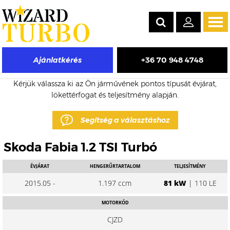
Tog
navi
+36 70 948 4748
Ajánlatkérés
Skoda Fabia eladó turbó árak
Kérjük válassza ki az Ön járművének pontos típusát évjárat,
lökettérfogat és teljesítmény alapján.
Segítség a választáshoz
Skoda Fabia 1.2 TSI Turbó
ÉVJÁRAT
HENGERŰRTARTALOM
TELJESÍTMÉNY
2015.05 -
1.197 ccm
81 kW
| 110 LE
MOTORKÓD
CJZD