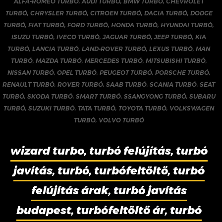
ALFA-ROMEO TURBÓ
,
AUDI TURBÓ
,
BMW TURBÓ
,
CHEVROLET
TURBÓ
,
CHRYSLER TURBÓ
,
CITROEN TURBÓ
,
DACIA TURBÓ
,
DODGE
TURBÓ
,
FIAT TURBÓ
,
FORD TURBÓ
,
HONDA TURBÓ
,
HYUNDAI TURBÓ
,
ISUZU TURBÓ
,
IVECO TURBÓ
,
JAGUAR TURBÓ
,
JEEP TURBÓ
,
KIA
TURBÓ
,
LANCIA TURBÓ
,
LAND-ROVER TURBÓ
,
LEXUS TURBÓ
,
MAN
TURBÓ
,
MAZDA TURBÓ
,
MERCEDES TURBÓ
,
MITSUBISHI TURBÓ
,
NISSAN TURBÓ
,
OPEL TURBÓ
,
PEUGEOT TURBÓ
,
PORSCHE TURBÓ
,
RENAULT TURBÓ
,
ROVER TURBÓ
,
SAAB TURBÓ
,
SCANIA TURBÓ
,
SEAT
TURBÓ
,
SKODA TURBÓ
,
SMART TURBÓ
,
SSANGYONG TURBÓ
,
SUBARU
TURBÓ
,
SUZUKI TURBÓ
,
TATA TURBÓ
,
TOYOTA TURBÓ
,
VOLKSWAGEN
TURBÓ
,
VOLVO TURBÓ
wizard turbo, turbó felújítás, turbó
javítás, turbó, turbófeltöltő, turbó
felújítás árak, turbó javítás
budapest, turbófeltöltő ár, turbó