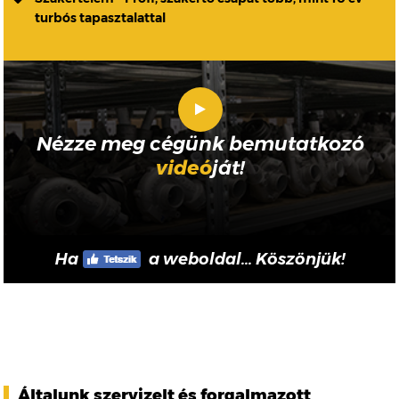
turbós tapasztalattal
Nézze meg cégünk bemutatkozó
videó
ját!
Ha
a weboldal... Köszönjük!
Általunk szervizelt és forgalmazott