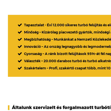
Tapasztalat - Évi 12.000 sikeres turbó felújítás és e
Minőség – Kizárólag piacvezető gyártók, minőségi
Megbízhatóság – Munkánkat a Nemzeti Közlekedési
Innováció – Az ország legnagyobb és legmoderne
Gyorsaság – A ránk bízott felújítások 95%-át fél n
Választék – 20.000 darabos turbó és turbó alkatré
Szakértelem – Profi, szakértő csapat több, mint 10
Általunk szervizelt és forgalmazott turbót