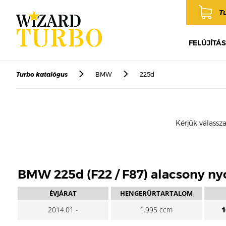
T
FELÚJÍTÁS
Turbo katalógus
BMW
225d
Kérjük válassza
BMW 225d (F22 / F87) alacsony n
ÉVJÁRAT
HENGERŰRTARTALOM
2014.01 -
1.995 ccm
1