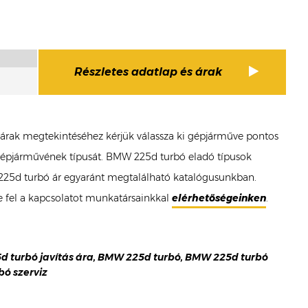
Részletes adatlap és árak
ó árak megtekintéséhez kérjük válassza ki gépjárműve pontos
d gépjárművének típusát. BMW 225d turbó eladó típusok
W 225d turbó ár egyaránt megtalálható katalógusunkban.
 fel a kapcsolatot munkatársainkkal
elérhetőségeinken
.
5d turbó javítás ára, BMW 225d turbó, BMW 225d turbó
bó szerviz