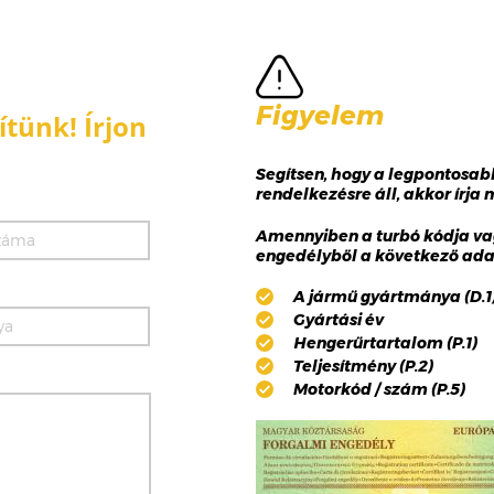
Figyelem
tünk! Írjon
Segítsen, hogy a legpontosa
rendelkezésre áll, akkor írja
Amennyiben a turbó kódja va
engedélyből a következő adat
A jármű gyártmánya (D.1),
Gyártási év
Hengerűrtartalom (P.1)
Teljesítmény (P.2)
Motorkód / szám (P.5)