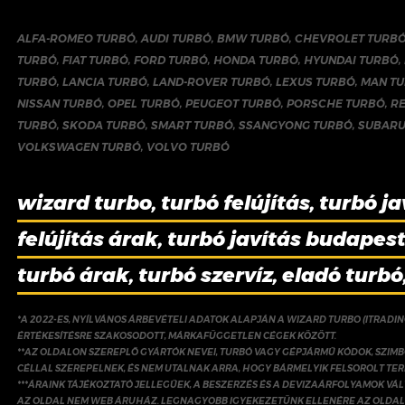
ALFA-ROMEO TURBÓ
,
AUDI TURBÓ
,
BMW TURBÓ
,
CHEVROLET TURB
TURBÓ
,
FIAT TURBÓ
,
FORD TURBÓ
,
HONDA TURBÓ
,
HYUNDAI TURBÓ
,
TURBÓ
,
LANCIA TURBÓ
,
LAND-ROVER TURBÓ
,
LEXUS TURBÓ
,
MAN T
NISSAN TURBÓ
,
OPEL TURBÓ
,
PEUGEOT TURBÓ
,
PORSCHE TURBÓ
,
R
TURBÓ
,
SKODA TURBÓ
,
SMART TURBÓ
,
SSANGYONG TURBÓ
,
SUBARU
VOLKSWAGEN TURBÓ
,
VOLVO TURBÓ
wizard turbo, turbó felújítás, turbó ja
felújítás árak, turbó javítás budapest,
turbó árak, turbó szervíz, eladó turbó
*A 2022-ES, NYÍLVÁNOS ÁRBEVÉTELI ADATOK ALAPJÁN A WIZARD TURBO (ITRADI
ÉRTÉKESÍTÉSRE SZAKOSODOTT, MÁRKAFÜGGETLEN CÉGEK KÖZÖTT.
**AZ OLDALON SZEREPLŐ GYÁRTÓK NEVEI, TURBÓ VAGY GÉPJÁRMŰ KÓDOK, SZIMB
CÉLLAL SZEREPELNEK, ÉS NEM UTALNAK ARRA, HOGY BÁRMELYIK FELSOROLT TE
***ÁRAINK TÁJÉKOZTATÓ JELLEGŰEK, A BESZERZÉS ÉS A DEVIZAÁRFOLYAMOK V
AZ OLDAL NEM WEB ÁRUHÁZ. LEGNAGYOBB IGYEKEZETÜNK ELLENÉRE AZ OLDAL