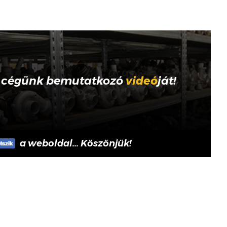
 cégünk bemutatkozó
videó
ját!
a weboldal... Köszönjük!