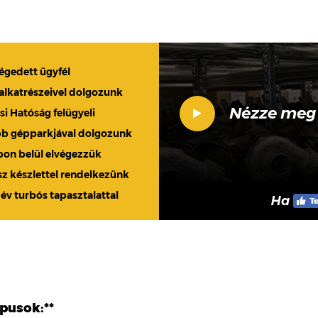
légedett ügyfél
 alkatrészeivel dolgozunk
Nézze meg
 Hatóság felügyeli
bb gépparkjával dolgozunk
apon belül elvégezzük
sz készlettel rendelkezünk
 év turbós tapasztalattal
Ha
ípusok:**