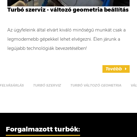
Turbó szerviz - változó geometria beállítás
Az ügyfeleink által elvárt kiváló minőségű munkát csak a
legmodernebb gépekkel lehet elvégezni. Élen járunk a
legújabb technológiák bevezetésében!
Tovább
FELVÁSÁRLÁS
TURBÓ SZERVIZ
TURBÓ VÁLTOZÓ GEOMETRIA
VÁ
Forgalmazott turbók: