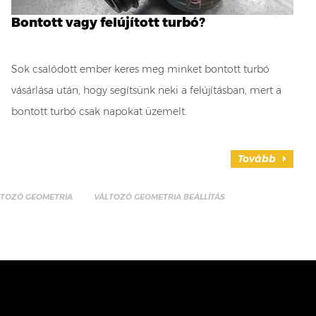
Bontott vagy felújított turbó?
Sok csalódott ember keres meg minket bontott turbó
vásárlása után, hogy segítsünk neki a felújításban, mert a
bontott turbó csak napokat üzemelt.
Tovább
LTOZÓ GEOMETRIA
VÁLTOZÓ GEOMETRIA BEÁLLÍTÁS