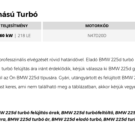
mású Turbó
TELJESÍTMÉNY
MOTORKÓD
60 kW
| 218 LE
N47D20D
professzinális elvégzését rövid határidővel. Eladó BMW 225d turb
urbó felújítás ára iránt érdeklődik, kérjük válassza ki BMW 225
ból az Ön BMW 225d típusára. Gyári, utángyártott és felújított BM
keres, ami nem található meg a táblázatban, akkor kérjük vegye
MW 225d turbó felújítás árak, BMW 225d turbófeltöltő, BMW 22
 ára, BMW 225d turbó ár, BMW 225d eladó turbó, BMW 225d tur