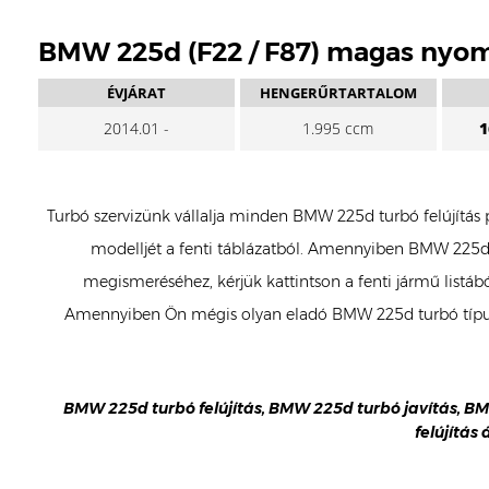
BMW 225d (F22 / F87) magas nyo
ÉVJÁRAT
HENGERŰRTARTALOM
2014.01 -
1.995 ccm
1
Turbó szervizünk vállalja minden BMW 225d turbó felújítás 
modelljét a fenti táblázatból. Amennyiben BMW 225d t
megismeréséhez, kérjük kattintson a fenti jármű listá
Amennyiben Ön mégis olyan eladó BMW 225d turbó típust 
BMW 225d turbó felújítás, BMW 225d turbó javítás, B
felújítás