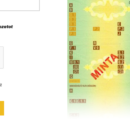
ozat
ot
ő!