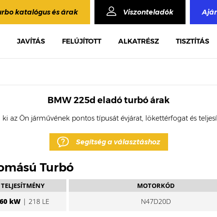
urbo katalógus és árak
Viszonteladók
Ajá
JAVÍTÁS
FELÚJÍTOTT
ALKATRÉSZ
TISZTÍTÁS
BMW 225d eladó turbó árak
 ki az Ön járművének pontos típusát évjárat, lökettérfogat és telje
Segítség a választáshoz
yomású Turbó
TELJESÍTMÉNY
MOTORKÓD
60 kW
| 218 LE
N47D20D