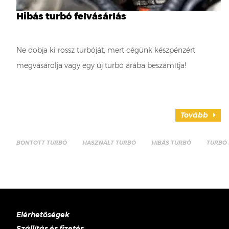
Hibás turbó felvásárlás
Ne dobja ki rossz turbóját, mert cégünk készpénzért
megvásárolja vagy egy új turbó árába beszámítja!
Tovább
BONTOTT TURBÓ
HASZNÁLT TURBÓ
HIBÁS TURBÓ
TURBÓ 
Elérhetőségek
Szállítás és fizetés