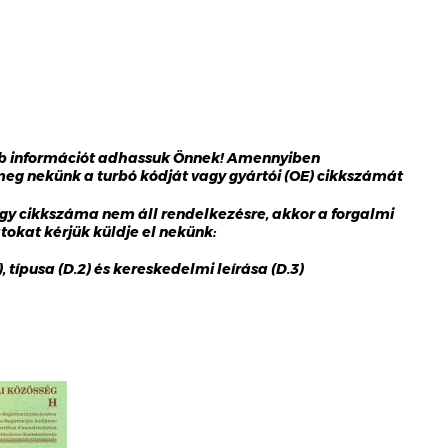
bb információt adhassuk Önnek! Amennyiben
 meg nekünk a turbó kódját vagy gyártói (OE) cikkszámát
gy cikkszáma nem áll rendelkezésre, akkor a forgalmi
okat kérjük küldje el nekünk:
 típusa (D.2) és kereskedelmi leírása (D.3)