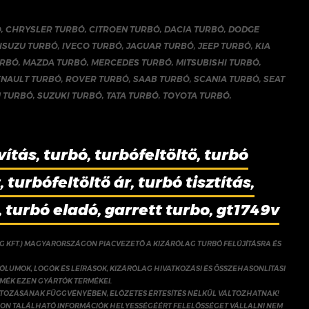
Ó
,
CHRYSLER TURBÓ
,
CITROEN TURBÓ
,
DACIA TURBÓ
,
DODGE
ISUZU TURBÓ
,
IVECO TURBÓ
,
JAGUAR TURBÓ
,
JEEP TURBÓ
,
KIA
URBÓ
,
MAZDA TURBÓ
,
MERCEDES TURBÓ
,
MITSUBISHI TURBÓ
,
ENAULT TURBÓ
,
ROVER TURBÓ
,
SAAB TURBÓ
,
SCANIA TURBÓ
,
SEAT
 TURBÓ
,
SUZUKI TURBÓ
,
TATA TURBÓ
,
TOYOTA TURBÓ
,
vítás, turbó, turbófeltöltő, turbó
 turbófeltöltő ár, turbó tisztítás,
, turbó eladó, garrett turbo, gt1749v
NG KFT.) MAGYARORSZÁGON PIACVEZETŐ A KIZÁRÓLAG TURBÓ FELÚJÍTÁSRA ÉS
ÓLUMOK, LOGÓK ÉS LEÍRÁSOK, KIZÁRÓLAG HIVATKOZÁSI ÉS ÖSSZEHASONLÍTÁSI
RMÉK EZEN GYÁRTÓK TERMÉKEI.
ÁLTOZÁSÁNAK FÜGGVÉNYÉBEN, ELŐZETES ÉRTESÍTÉS NÉLKÜL VÁLTOZHATNAK!
ON TALÁLHATÓ INFORMÁCIÓK HELYESSÉGÉÉRT FELELŐSSÉGET VÁLLALNI NEM