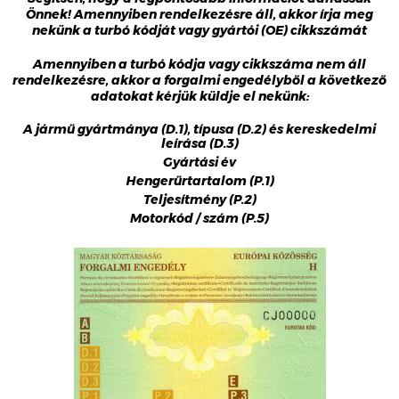
Önnek! Amennyiben rendelkezésre áll, akkor írja meg
nekünk a turbó kódját vagy gyártói (OE) cikkszámát
Amennyiben a turbó kódja vagy cikkszáma nem áll
rendelkezésre, akkor a forgalmi engedélyből a következő
adatokat kérjük küldje el nekünk:
A jármű gyártmánya (D.1), típusa (D.2) és kereskedelmi
leírása (D.3)
Gyártási év
Hengerűrtartalom (P.1)
Teljesítmény (P.2)
Motorkód / szám (P.5)