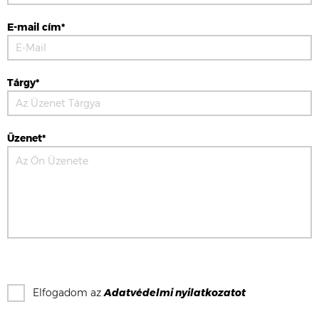
E-mail cím*
Tárgy*
Üzenet*
Elfogadom az
Adatvédelmi nyilatkozat
ot