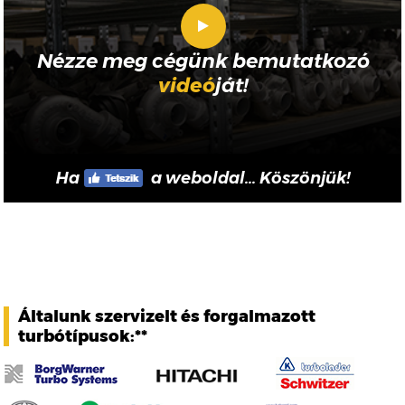
Nézze meg cégünk bemutatkozó
videó
ját!
Ha
a weboldal... Köszönjük!
Általunk szervizelt és forgalmazott
turbótípusok:**