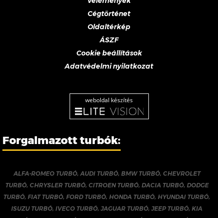
Vélemények
Cégtörténet
Oldaltérkép
ÁSZF
Cookie beállítások
Adatvédelmi nyilatkozat
weboldal készítés
Forgalmazott turbók:
ALFA-ROMEO TURBÓ
,
AUDI TURBÓ
,
BMW TURBÓ
,
CHEVROLET
TURBÓ
,
CHRYSLER TURBÓ
,
CITROEN TURBÓ
,
DACIA TURBÓ
,
DODGE
TURBÓ
,
FIAT TURBÓ
,
FORD TURBÓ
,
HONDA TURBÓ
,
HYUNDAI TURBÓ
,
ISUZU TURBÓ
,
IVECO TURBÓ
,
JAGUAR TURBÓ
,
JEEP TURBÓ
,
KIA