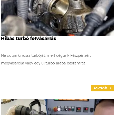
Hibás turbó felvásárlás
Ne dobja ki rossz turbóját, mert cégünk készpénzért
megvásárolja vagy egy új turbó árába beszámítja!
Tovább