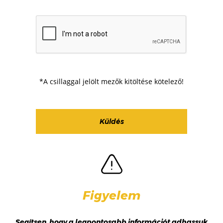
*A csillaggal jelölt mezők kitöltése kötelező!
Figyelem
Segítsen, hogy a legpontosabb információt adhassuk