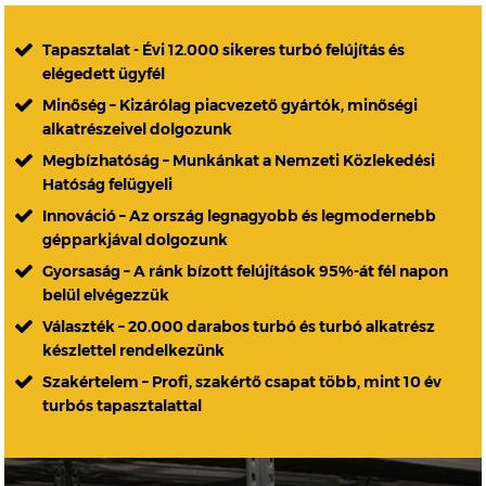
Tapasztalat - Évi 12.000 sikeres turbó felújítás és
elégedett ügyfél
Minőség – Kizárólag piacvezető gyártók, minőségi
alkatrészeivel dolgozunk
Megbízhatóság – Munkánkat a Nemzeti Közlekedési
Hatóság felügyeli
Innováció – Az ország legnagyobb és legmodernebb
gépparkjával dolgozunk
Gyorsaság – A ránk bízott felújítások 95%-át fél napon
belül elvégezzük
Választék – 20.000 darabos turbó és turbó alkatrész
készlettel rendelkezünk
Szakértelem – Profi, szakértő csapat több, mint 10 év
turbós tapasztalattal