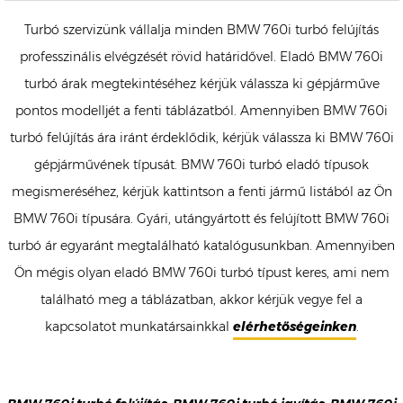
Turbó szervizünk vállalja minden BMW 760i turbó felújítás
professzinális elvégzését rövid határidővel. Eladó BMW 760i
turbó árak megtekintéséhez kérjük válassza ki gépjárműve
pontos modelljét a fenti táblázatból. Amennyiben BMW 760i
turbó felújítás ára iránt érdeklődik, kérjük válassza ki BMW 760i
gépjárművének típusát. BMW 760i turbó eladó típusok
megismeréséhez, kérjük kattintson a fenti jármű listából az Ön
BMW 760i típusára. Gyári, utángyártott és felújított BMW 760i
turbó ár egyaránt megtalálható katalógusunkban. Amennyiben
Ön mégis olyan eladó BMW 760i turbó típust keres, ami nem
található meg a táblázatban, akkor kérjük vegye fel a
kapcsolatot munkatársainkkal
elérhetőségeinken
.