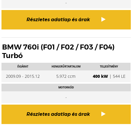
-
Részletes adatlap és árak
BMW 760i (F01 / F02 / F03 / F04)
Turbó
ÉVJÁRAT
HENGERŰRTARTALOM
TELJESÍTMÉNY
2009.09 - 2015.12
5.972 ccm
400 kW
| 544 LE
MOTORKÓD
-
Részletes adatlap és árak