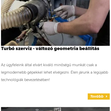
Turbó szerviz - változó geometria beállítás
Az ügyfeleink által elvárt kiváló minőségű munkát csak a
legmodernebb gépekkel lehet elvégezni. Élen járunk a legújabb
technológiák bevezetésében!
Tovább