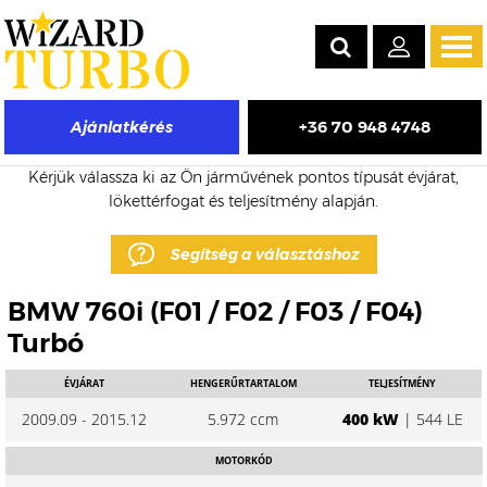
Tog
navi
+36 70 948 4748
Ajánlatkérés
BMW 760i eladó turbó árak
Kérjük válassza ki az Ön járművének pontos típusát évjárat,
lökettérfogat és teljesítmény alapján.
Segítség a választáshoz
BMW 760i (F01 / F02 / F03 / F04)
Turbó
ÉVJÁRAT
HENGERŰRTARTALOM
TELJESÍTMÉNY
2009.09 - 2015.12
5.972 ccm
400 kW
| 544 LE
MOTORKÓD