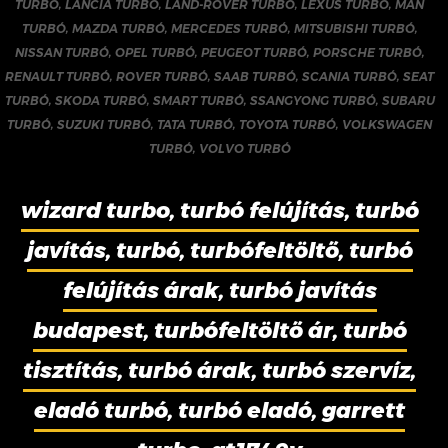
TURBÓ
,
LANCIA TURBÓ
,
LAND-ROVER TURBÓ
,
LEXUS TURBÓ
,
MAN
TURBÓ
,
MAZDA TURBÓ
,
MERCEDES TURBÓ
,
MITSUBISHI TURBÓ
,
NISSAN TURBÓ
,
OPEL TURBÓ
,
PEUGEOT TURBÓ
,
PORSCHE TURBÓ
,
RENAULT TURBÓ
,
ROVER TURBÓ
,
SAAB TURBÓ
,
SCANIA TURBÓ
,
SEAT
TURBÓ
,
SKODA TURBÓ
,
SMART TURBÓ
,
SSANGYONG TURBÓ
,
SUBARU
TURBÓ
,
SUZUKI TURBÓ
,
TATA TURBÓ
,
TOYOTA TURBÓ
,
VOLKSWAGEN
TURBÓ
,
VOLVO TURBÓ
wizard turbo, turbó felújítás, turbó
javítás, turbó, turbófeltöltő, turbó
felújítás árak, turbó javítás
budapest, turbófeltöltő ár, turbó
tisztítás, turbó árak, turbó szervíz,
eladó turbó, turbó eladó, garrett