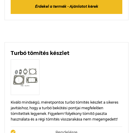
Érdekel a termék - Ajánlatot kérek
Turbó tömítés készlet
Kiváló minőségű, méretpontos turbó tömítés készlet a sikeres
javításhoz, hogy a turbó bekötési pontjai megfelelően
tömítettek legyenek. Figyelem! folyékony tömítő paszta
használata és a régi tömítés visszarakása nem megengedett!
Rendelésre