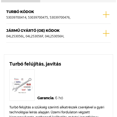
TURBÓ KÓDOK
53039700414, 53039700475, 53039700476,
53039700542, 53039700620, 53039880414,
53039880475, 53039880476, 53039880542,
JÁRMŰ GYÁRTÓ (OE) KÓDOK
53039880620
04L253056L, 04L253056F, 04L253056H,
04L253056C, 04L253056LV, 04L253056LX,
04L253056FV, 04L253056FX, 04L253056HV,
04L253056HX, 04L253056CX, 04L253056CV,
04L253056E
Turbó felújítás, javítás
Garancia:
6 hó
Turbó felújítás a szükség szerinti alkatrészek cseréjével a gyári
technológiai leírás alapján. Üzemi fordulaton végzett