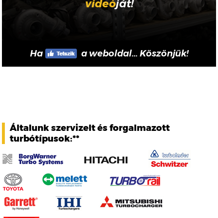
videó
ját!
Ha
a weboldal... Köszönjük!
Általunk szervizelt és forgalmazott
turbótípusok:**