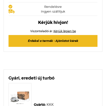
Rendelésre
Ingyen szállítjuk
Kérjük hívjon!
Viszonteladói ár:
Kérjük lépjen be
Érdekel a termék - Ajánlatot kérek
Gyári, eredeti új turbó
Gyártó:
KKK