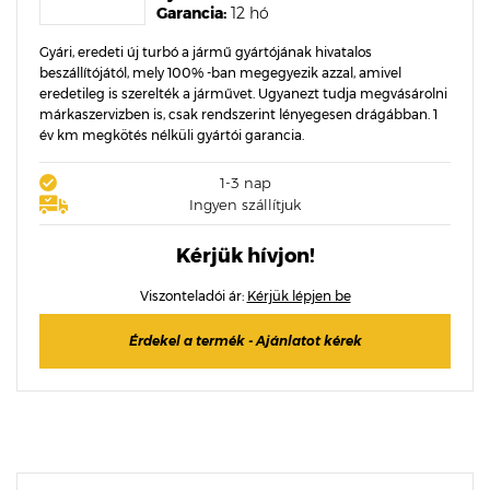
Garancia:
12 hó
Gyári, eredeti új turbó a jármű gyártójának hivatalos
beszállítójától, mely 100% -ban megegyezik azzal, amivel
eredetileg is szerelték a járművet. Ugyanezt tudja megvásárolni
márkaszervizben is, csak rendszerint lényegesen drágábban. 1
év km megkötés nélküli gyártói garancia.
1-3 nap
Ingyen szállítjuk
Kérjük hívjon!
Viszonteladói ár:
Kérjük lépjen be
Érdekel a termék - Ajánlatot kérek