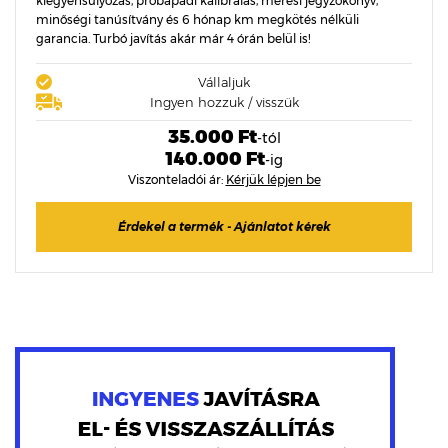
kiegyensúlyozás, próbapadi kalibrálás, mérési jegyzőkönyv,
minőségi tanúsítvány és 6 hónap km megkötés nélküli
garancia. Turbó javítás akár már 4 órán belül is!
Vállaljuk
Ingyen hozzuk / visszük
35.000 Ft
-tól
140.000 Ft
-ig
Viszonteladói ár:
Kérjük lépjen be
Érdekel a termék - Ajánlatot kérek