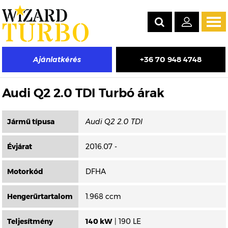
Tog
navi
+36 70 948 4748
Ajánlatkérés
Másik típus választása
Audi Q2 2.0 TDI Turbó árak
Jármű típusa
Évjárat
2016.07 -
Motorkód
DFHA
Hengerűrtartalom
1.968 ccm
Teljesítmény
140 kW
| 190 LE