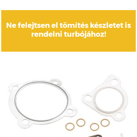
Ne felejtsen el tömítés készletet is
rendelni turbójához!