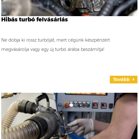
Hibás turbó felvásárlás
Ne dobja ki rossz turbóját, mert cégünk készpénzért
megvásárolja vagy egy új turbó árába beszámítja!
Tovább