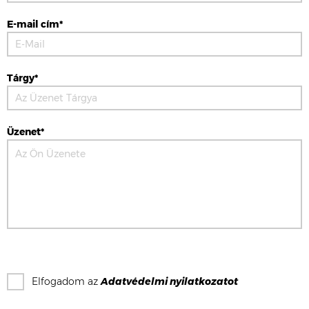
E-mail cím*
Tárgy*
Üzenet*
Elfogadom az
Adatvédelmi nyilatkozat
ot