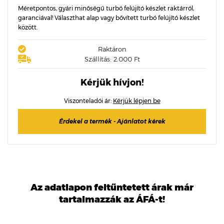
Méretpontos, gyári minőségű turbó felújító készlet raktárról,
garanciával! Választhat alap vagy bővített turbó felújító készlet
között.
Raktáron
Szállítás: 2.000 Ft
Kérjük hívjon!
Viszonteladói ár:
Kérjük lépjen be
Érdekel a termék - Ajánlatot kérek
Az adatlapon feltűntetett árak már
tartalmazzák az ÁFÁ-t!