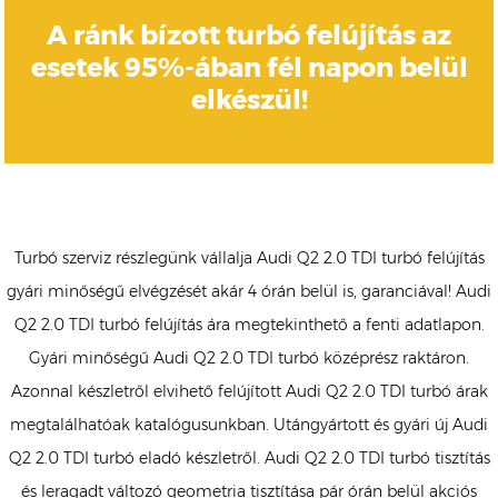
A ránk bízott turbó felújítás az
esetek 95%-ában fél napon belül
elkészül!
Turbó szerviz részlegünk vállalja Audi Q2 2.0 TDI turbó felújítás
gyári minőségű elvégzését akár 4 órán belül is, garanciával! Audi
Q2 2.0 TDI turbó felújítás ára megtekinthető a fenti adatlapon.
Gyári minőségű Audi Q2 2.0 TDI turbó középrész raktáron.
Azonnal készletről elvihető felújított Audi Q2 2.0 TDI turbó árak
megtalálhatóak katalógusunkban. Utángyártott és gyári új Audi
Q2 2.0 TDI turbó eladó készletről. Audi Q2 2.0 TDI turbó tisztítás
és leragadt változó geometria tisztítása pár órán belül akciós