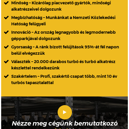
Minőség – Kizárólag piacvezető gyártók, minőségi
alkatrészeivel dolgozunk
Megbízhatóság – Munkánkat a Nemzeti Közlekedési
Hatóság felügyeli
Innováció – Az ország legnagyobb és legmodernebb
gépparkjával dolgozunk
Gyorsaság – A ránk bízott felújítások 95%-át fél napon
belül elvégezzük
Választék – 20.000 darabos turbó és turbó alkatrész
készlettel rendelkezünk
Szakértelem – Profi, szakértő csapat több, mint 10 év
turbós tapasztalattal
Nézze meg cégünk bemutatkozó