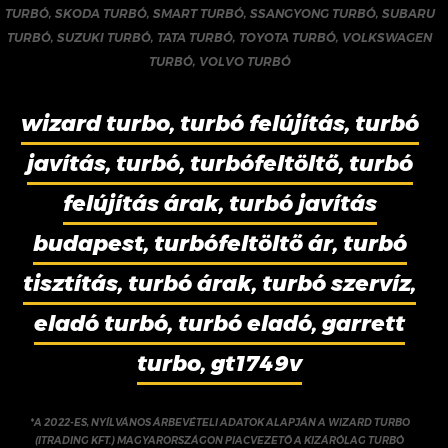
TURBÓ
,
SKODA TURBÓ
,
SMART TURBÓ
,
SSANGYONG TURBÓ
,
SUBARU
TURBÓ
,
SUZUKI TURBÓ
,
TATA TURBÓ
,
TOYOTA TURBÓ
,
VOLKSWAGEN
TURBÓ
,
VOLVO TURBÓ
wizard turbo, turbó felújítás, turbó
javítás, turbó, turbófeltöltő, turbó
felújítás árak, turbó javítás
budapest, turbófeltöltő ár, turbó
tisztítás, turbó árak, turbó szervíz,
eladó turbó, turbó eladó, garrett
turbo, gt1749v
*A 2022-ES, NYÍLVÁNOS ÁRBEVÉTELI ADATOK ALAPJÁN A WIZARD TURBO
(ITRADING KFT.) MAGYARORSZÁGON PIACVEZETŐ A KIZÁRÓLAG TURBÓ