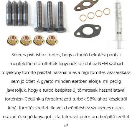
Sikeres javításhoz fontos, hogy a turbó bekötési pontjai
megfelelően tömítettek legyenek, de ehhez NEM szabad
folyékony tömítő pasztát használni és a régi tömítés visszarakása
sem jó ötlet. A gyártó minden esetben előírja, mi pedig
javasoljuk, hogy a turbó beépítés új tömítések használatával
történjen. Cégünk a forgalmazott turbók 98%-ához készletről
kínál tömítés szettet illetve a beépítéshez szükséges összes
csavart és segédanyagot is tartalmazó prémium beépítő szettet
is!