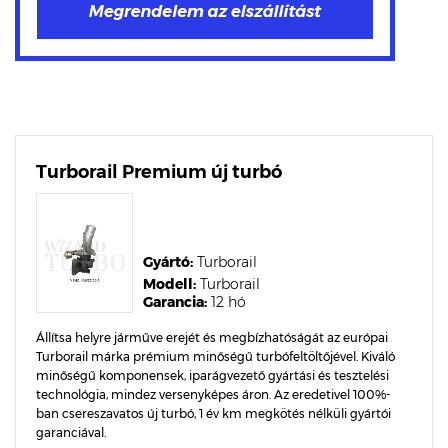
Turborail Premium új turbó
Gyártó:
Turborail
Modell:
Turborail
Garancia:
12 hó
Állítsa helyre járműve erejét és megbízhatóságát az európai
Turborail márka prémium minőségű turbófeltöltőjével. Kiváló
minőségű komponensek, iparágvezető gyártási és tesztelési
technológia, mindez versenyképes áron. Az eredetivel 100%-
ban csereszavatos új turbó, 1 év km megkötés nélküli gyártói
garanciával.