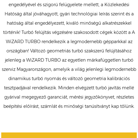
engedélyével és szigorú felügyelete mellett, a Közlekedési
Hatóság által jóváhagyott, gyári technológiai leírás szerint és a
hatóság által engedélyezett, kiváló minőségű alkatrészekkel
történik! Turbó felújítás végzésére szakosodott cégek között a A
WiZARD TURBO rendelkezik a legmodernebb gépparkkal az
országban! Változó geometriás turbó szakszerű felújításához
jelenleg a WiZARD TURBO az egyetlen márkafüggetlen turbó
szerviz Magyarországon, amelyik a világ jelenlegi legmodernebb
dinamikus turbó nyomás és változó geometria kalibrációs
tesztpadjával rendelkezik. Minden elvégzett turbó javítás mellé
gyárival megegyező garanciát, mérési jegyzőkönyvet, részletes
beépítési előírást, számlát és minőségi tanúsítványt kap tőlünk.