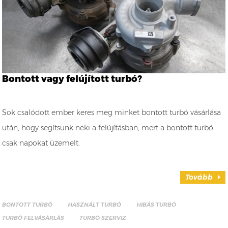
Bontott vagy felújított turbó?
Sok csalódott ember keres meg minket bontott turbó vásárlása
után, hogy segítsünk neki a felújításban, mert a bontott turbó
csak napokat üzemelt.
Tovább
BONTOTT TURBÓ
HASZNÁLT TURBÓ
HIBÁS TURBÓ
TURBÓ FELVÁSÁRLÁS
TURBÓ SZERVIZ