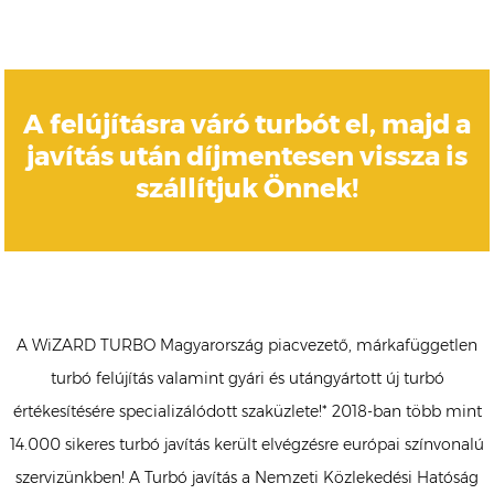
A felújításra váró turbót el, majd a
javítás után díjmentesen vissza is
szállítjuk Önnek!
A WiZARD TURBO Magyarország piacvezető, márkafüggetlen
turbó felújítás valamint gyári és utángyártott új turbó
értékesítésére specializálódott szaküzlete!* 2018-ban több mint
14.000 sikeres turbó javítás került elvégzésre európai színvonalú
szervizünkben! A Turbó javítás a Nemzeti Közlekedési Hatóság