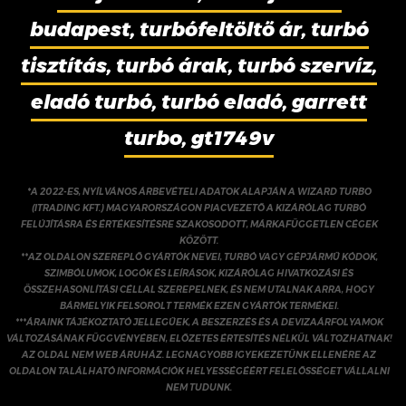
budapest, turbófeltöltő ár, turbó
tisztítás, turbó árak, turbó szervíz,
eladó turbó, turbó eladó, garrett
turbo, gt1749v
*A 2022-ES, NYÍLVÁNOS ÁRBEVÉTELI ADATOK ALAPJÁN A WIZARD TURBO
(ITRADING KFT.) MAGYARORSZÁGON PIACVEZETŐ A KIZÁRÓLAG TURBÓ
FELÚJÍTÁSRA ÉS ÉRTÉKESÍTÉSRE SZAKOSODOTT, MÁRKAFÜGGETLEN CÉGEK
KÖZÖTT.
**AZ OLDALON SZEREPLŐ GYÁRTÓK NEVEI, TURBÓ VAGY GÉPJÁRMŰ KÓDOK,
SZIMBÓLUMOK, LOGÓK ÉS LEÍRÁSOK, KIZÁRÓLAG HIVATKOZÁSI ÉS
ÖSSZEHASONLÍTÁSI CÉLLAL SZEREPELNEK, ÉS NEM UTALNAK ARRA, HOGY
BÁRMELYIK FELSOROLT TERMÉK EZEN GYÁRTÓK TERMÉKEI.
***ÁRAINK TÁJÉKOZTATÓ JELLEGŰEK, A BESZERZÉS ÉS A DEVIZAÁRFOLYAMOK
VÁLTOZÁSÁNAK FÜGGVÉNYÉBEN, ELŐZETES ÉRTESÍTÉS NÉLKÜL VÁLTOZHATNAK!
AZ OLDAL NEM WEB ÁRUHÁZ. LEGNAGYOBB IGYEKEZETÜNK ELLENÉRE AZ
OLDALON TALÁLHATÓ INFORMÁCIÓK HELYESSÉGÉÉRT FELELŐSSÉGET VÁLLALNI
NEM TUDUNK.