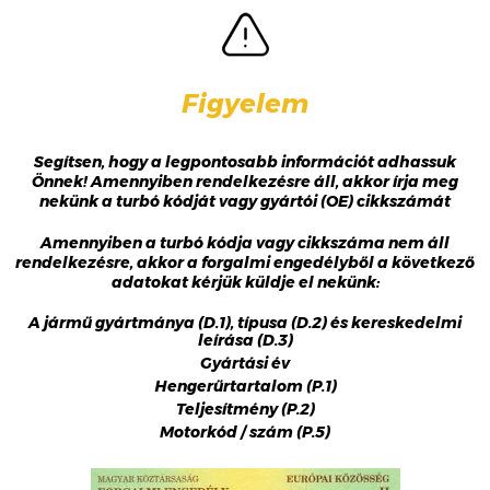
Figyelem
Segítsen, hogy a legpontosabb információt adhassuk
Önnek! Amennyiben rendelkezésre áll, akkor írja meg
nekünk a turbó kódját vagy gyártói (OE) cikkszámát
Amennyiben a turbó kódja vagy cikkszáma nem áll
rendelkezésre, akkor a forgalmi engedélyből a következő
adatokat kérjük küldje el nekünk:
A jármű gyártmánya (D.1), típusa (D.2) és kereskedelmi
leírása (D.3)
Gyártási év
Hengerűrtartalom (P.1)
Teljesítmény (P.2)
Motorkód / szám (P.5)