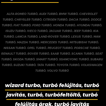
ALFA-ROMEO TURBÓ
,
AUDI TURBÓ
,
BMW TURBÓ
,
CHEVROLET
TURBÓ
,
CHRYSLER TURBÓ
,
CITROEN TURBÓ
,
DACIA TURBÓ
,
DODGE
TURBÓ
,
FIAT TURBÓ
,
FORD TURBÓ
,
HONDA TURBÓ
,
HYUNDAI TURBÓ
,
ISUZU TURBÓ
,
IVECO TURBÓ
,
JAGUAR TURBÓ
,
JEEP TURBÓ
,
KIA
TURBÓ
,
LANCIA TURBÓ
,
LAND-ROVER TURBÓ
,
LEXUS TURBÓ
,
MAN
TURBÓ
,
MAZDA TURBÓ
,
MERCEDES TURBÓ
,
MITSUBISHI TURBÓ
,
NISSAN TURBÓ
,
OPEL TURBÓ
,
PEUGEOT TURBÓ
,
PORSCHE TURBÓ
,
RENAULT TURBÓ
,
ROVER TURBÓ
,
SAAB TURBÓ
,
SCANIA TURBÓ
,
SEAT
TURBÓ
,
SKODA TURBÓ
,
SMART TURBÓ
,
SSANGYONG TURBÓ
,
SUBARU
TURBÓ
,
SUZUKI TURBÓ
,
TATA TURBÓ
,
TOYOTA TURBÓ
,
VOLKSWAGEN
TURBÓ
,
VOLVO TURBÓ
wizard turbo, turbó felújítás, turbó
javítás, turbó, turbófeltöltő, turbó
felújítás árak, turbó javítás