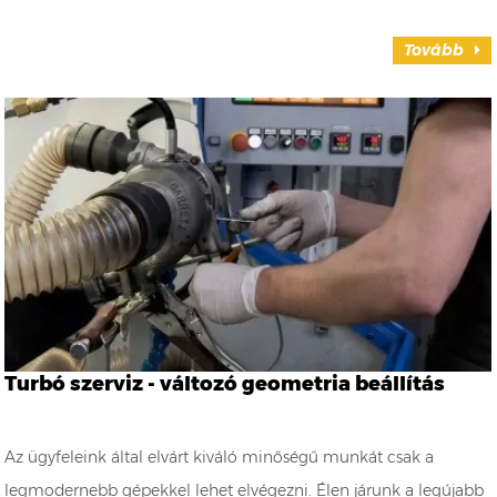
Tovább
Turbó szerviz - változó geometria beállítás
Az ügyfeleink által elvárt kiváló minőségű munkát csak a
legmodernebb gépekkel lehet elvégezni. Élen járunk a legújabb