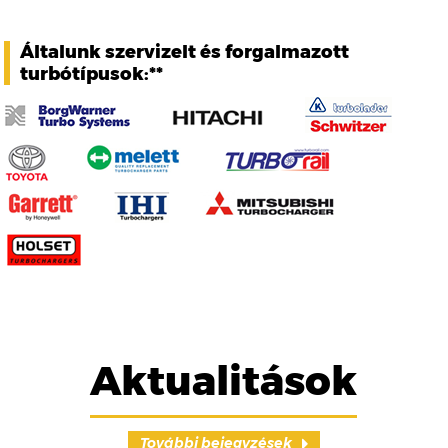
Általunk szervizelt és forgalmazott
turbótípusok:**
Aktualitások
További bejegyzések