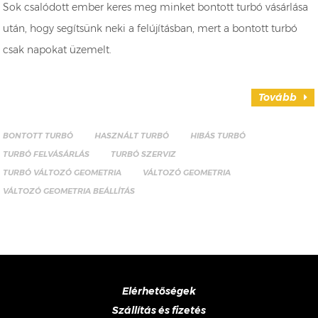
Sok csalódott ember keres meg minket bontott turbó vásárlása
után, hogy segítsünk neki a felújításban, mert a bontott turbó
csak napokat üzemelt.
Tovább
BONTOTT TURBÓ
HASZNÁLT TURBÓ
HIBÁS TURBÓ
TURBÓ FELVÁSÁRLÁS
TURBÓ SZERVIZ
TURBÓ VÁLTOZÓ GEOMETRIA
VÁLTOZÓ GEOMETRIA
VÁLTOZÓ GEOMETRIA BEÁLLÍTÁS
Elérhetőségek
Szállítás és fizetés