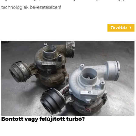
technológiák bevezetésében!
Tovább
Bontott vagy felújított turbó?