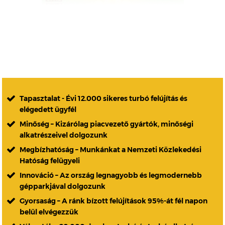
Tapasztalat - Évi 12.000 sikeres turbó felújítás és
elégedett ügyfél
Minőség – Kizárólag piacvezető gyártók, minőségi
alkatrészeivel dolgozunk
Megbízhatóság – Munkánkat a Nemzeti Közlekedési
Hatóság felügyeli
Innováció – Az ország legnagyobb és legmodernebb
gépparkjával dolgozunk
Gyorsaság – A ránk bízott felújítások 95%-át fél napon
belül elvégezzük