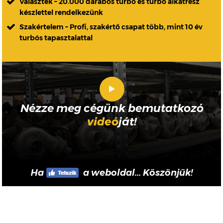
Választék – 20.000 darabos turbó és turbó alkatrész
készlettel rendelkezünk
Szakértelem – Profi, szakértő csapat több, mint 10 év
turbós tapasztalattal
Nézze meg cégünk bemutatkozó
videó
ját!
Ha
a weboldal... Köszönjük!