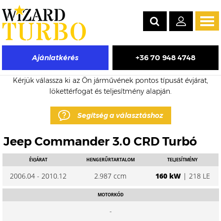
Tog
navi
+36 70 948 4748
Ajánlatkérés
Jeep Commander eladó turbó árak
Kérjük válassza ki az Ön járművének pontos típusát évjárat,
lökettérfogat és teljesítmény alapján.
Segítség a választáshoz
Jeep Commander 3.0 CRD Turbó
ÉVJÁRAT
HENGERŰRTARTALOM
TELJESÍTMÉNY
2006.04 - 2010.12
2.987 ccm
160 kW
| 218 LE
MOTORKÓD
-