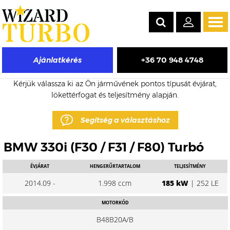
Tog
navi
+36 70 948 4748
Ajánlatkérés
BMW 330i eladó turbó árak
Kérjük válassza ki az Ön járművének pontos típusát évjárat,
lökettérfogat és teljesítmény alapján.
Segítség a választáshoz
BMW 330i (F30 / F31 / F80) Turbó
ÉVJÁRAT
HENGERŰRTARTALOM
TELJESÍTMÉNY
2014.09 -
1.998 ccm
185 kW
| 252 LE
MOTORKÓD
B48B20A/B