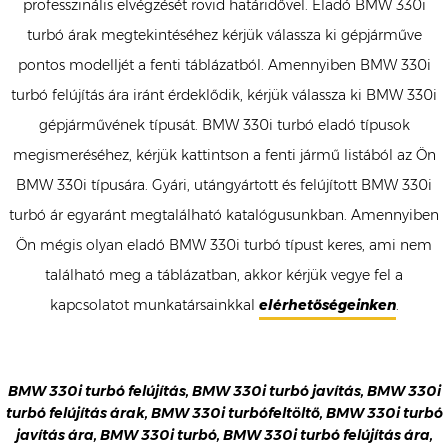
professzinális elvégzését rövid határidővel. Eladó BMW 330i
turbó árak megtekintéséhez kérjük válassza ki gépjárműve
pontos modelljét a fenti táblázatból. Amennyiben BMW 330i
turbó felújítás ára iránt érdeklődik, kérjük válassza ki BMW 330i
gépjárművének típusát. BMW 330i turbó eladó típusok
megismeréséhez, kérjük kattintson a fenti jármű listából az Ön
BMW 330i típusára. Gyári, utángyártott és felújított BMW 330i
turbó ár egyaránt megtalálható katalógusunkban. Amennyiben
Ön mégis olyan eladó BMW 330i turbó típust keres, ami nem
található meg a táblázatban, akkor kérjük vegye fel a
kapcsolatot munkatársainkkal
elérhetőségeinken
.
BMW 330i turbó felújítás, BMW 330i turbó javítás, BMW 330i
turbó felújítás árak, BMW 330i turbófeltöltő, BMW 330i turbó
javítás ára, BMW 330i turbó, BMW 330i turbó felújítás ára,