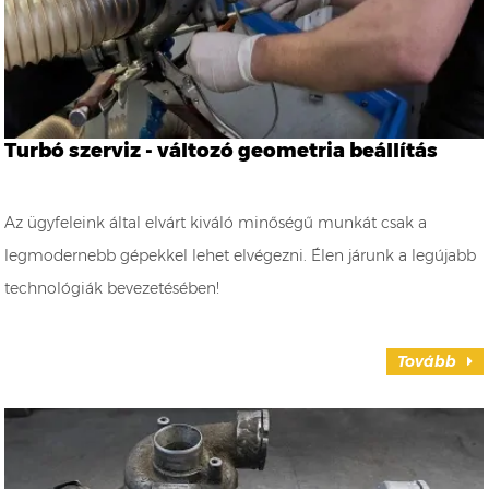
Turbó szerviz - változó geometria beállítás
Az ügyfeleink által elvárt kiváló minőségű munkát csak a
legmodernebb gépekkel lehet elvégezni. Élen járunk a legújabb
technológiák bevezetésében!
Tovább