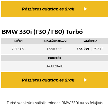
Részletes adatlap és árak
BMW 330i (F30 / F80) Turbó
ÉVJÁRAT
HENGERŰRTARTALOM
TELJESÍTMÉNY
2014.09 -
1.998 ccm
185 kW
| 252 LE
MOTORKÓD
B48B20A/B
Részletes adatlap és árak
Turbó szervizünk vállalja minden BMW 330i turbó felújítás