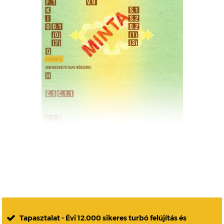
Tapasztalat - Évi 12.000 sikeres turbó felújítás és