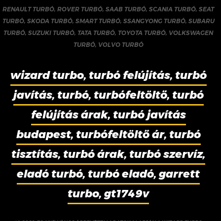
RENAULT TURBÓ
,
ROVER TURBÓ
,
SAAB TURBÓ
,
SCANIA TURBÓ
,
SEAT
TURBÓ
,
SKODA TURBÓ
,
SMART TURBÓ
,
SSANGYONG TURBÓ
,
SUBARU
TURBÓ
,
SUZUKI TURBÓ
,
TATA TURBÓ
,
TOYOTA TURBÓ
,
VOLKSWAGEN
TURBÓ
,
VOLVO TURBÓ
wizard turbo, turbó felújítás, turbó
javítás, turbó, turbófeltöltő, turbó
felújítás árak, turbó javítás
budapest, turbófeltöltő ár, turbó
tisztítás, turbó árak, turbó szervíz,
eladó turbó, turbó eladó, garrett
turbo, gt1749v