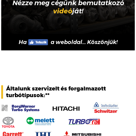
Nézze meg cégünk bemutatkozó
videó
ját!
Ha
a weboldal... Köszönjük!
Általunk szervizelt és forgalmazott
turbótípusok:**