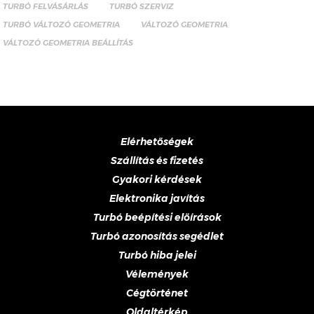
TURBÓ FELVÁSÁRLÁS
TURBÓ SZERVIZ
TURBÓ VÁLTOZÓ GEOMETRIA
VÁLTOZÓ GEOMETRIA
VÁLTOZÓ GEOMETRIA BEÁLLÍTÁS
Elérhetőségek
Szállítás és fizetés
Gyakori kérdések
Elektronika javítás
Turbó beépítési előírások
Turbó azonosítás segédlet
Turbó hiba jelei
Vélemények
Cégtörténet
Oldaltérkép