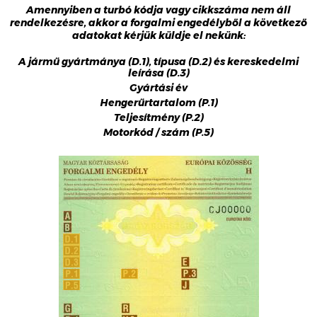
Amennyiben a turbó kódja vagy cikkszáma nem áll
rendelkezésre, akkor a forgalmi engedélyből a következő
adatokat kérjük küldje el nekünk:
A jármű gyártmánya (D.1), típusa (D.2) és kereskedelmi
leírása (D.3)
Gyártási év
Hengerűrtartalom (P.1)
Teljesítmény (P.2)
Motorkód / szám (P.5)