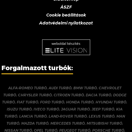
ÁSZF
Cookie beállítások
Adatvédelmi nyilatkozat
weboldal készítés
Forgalmazott turbók:
ALFA-ROMEO TURBÓ
,
AUDI TURBÓ
,
BMW TURBÓ
,
CHEVROLET
TURBÓ
,
CHRYSLER TURBÓ
,
CITROEN TURBÓ
,
DACIA TURBÓ
,
DODGE
TURBÓ
,
FIAT TURBÓ
,
FORD TURBÓ
,
HONDA TURBÓ
,
HYUNDAI TURBÓ
,
ISUZU TURBÓ
,
IVECO TURBÓ
,
JAGUAR TURBÓ
,
JEEP TURBÓ
,
KIA
TURBÓ
,
LANCIA TURBÓ
,
LAND-ROVER TURBÓ
,
LEXUS TURBÓ
,
MAN
TURBÓ
,
MAZDA TURBÓ
,
MERCEDES TURBÓ
,
MITSUBISHI TURBÓ
,
NISSAN TURBÓ
,
OPEL TURBÓ
,
PEUGEOT TURBÓ
,
PORSCHE TURBÓ
,