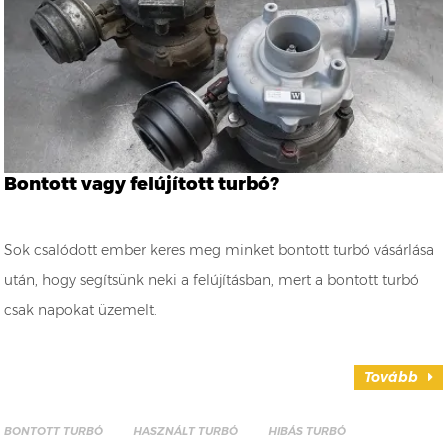
Bontott vagy felújított turbó?
Sok csalódott ember keres meg minket bontott turbó vásárlása
után, hogy segítsünk neki a felújításban, mert a bontott turbó
csak napokat üzemelt.
Tovább
BONTOTT TURBÓ
HASZNÁLT TURBÓ
HIBÁS TURBÓ