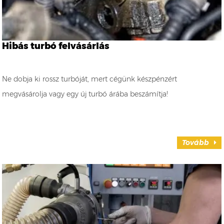
Hibás turbó felvásárlás
Ne dobja ki rossz turbóját, mert cégünk készpénzért
megvásárolja vagy egy új turbó árába beszámítja!
Tovább