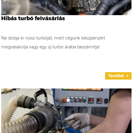
Hibás turbó felvásárlás
Ne dobja ki rossz turbóját, mert cégünk készpénzért
megvásárolja vagy egy új turbó árába beszámítja!
Tovább