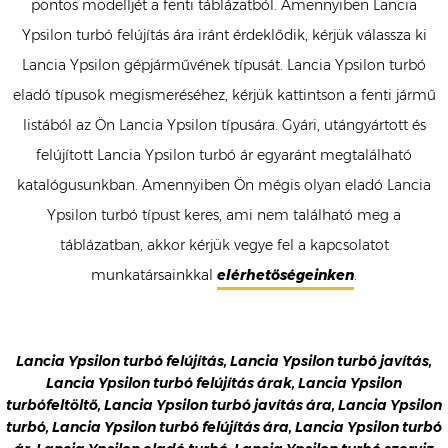
pontos modelljét a fenti táblázatból. Amennyiben Lancia
Ypsilon turbó felújítás ára iránt érdeklődik, kérjük válassza ki
Lancia Ypsilon gépjárművének típusát. Lancia Ypsilon turbó
eladó típusok megismeréséhez, kérjük kattintson a fenti jármű
listából az Ön Lancia Ypsilon típusára. Gyári, utángyártott és
felújított Lancia Ypsilon turbó ár egyaránt megtalálható
katalógusunkban. Amennyiben Ön mégis olyan eladó Lancia
Ypsilon turbó típust keres, ami nem található meg a
táblázatban, akkor kérjük vegye fel a kapcsolatot
munkatársainkkal
elérhetőségeinken
.
Lancia Ypsilon turbó felújítás, Lancia Ypsilon turbó javítás,
Lancia Ypsilon turbó felújítás árak, Lancia Ypsilon
turbófeltöltő, Lancia Ypsilon turbó javítás ára, Lancia Ypsilon
turbó, Lancia Ypsilon turbó felújítás ára, Lancia Ypsilon turbó