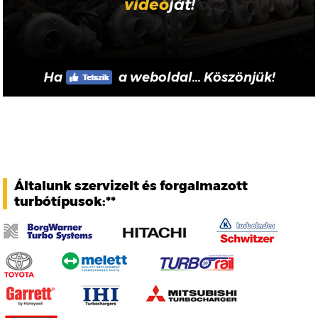
videó
ját!
Ha
a weboldal... Köszönjük!
Általunk szervizelt és forgalmazott
turbótípusok:**