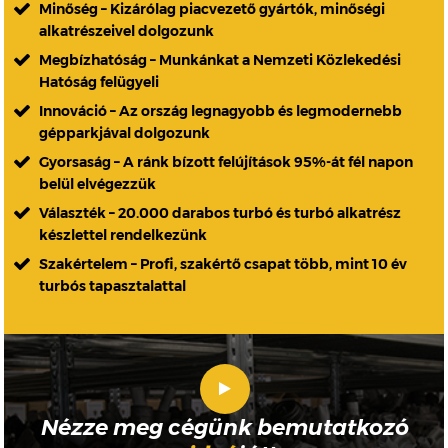
Minőség – Kizárólag piacvezető gyártók, minőségi
alkatrészeivel dolgozunk
Megbízhatóság – Munkánkat a Nemzeti Közlekedési
Hatóság felügyeli
Innováció – Az ország legnagyobb és legmodernebb
gépparkjával dolgozunk
Gyorsaság – A ránk bízott felújítások 95%-át fél napon
belül elvégezzük
Választék – 20.000 darabos turbó és turbó alkatrész
készlettel rendelkezünk
Szakértelem – Profi, szakértő csapat több, mint 10 év
turbós tapasztalattal
Nézze meg cégünk bemutatkozó