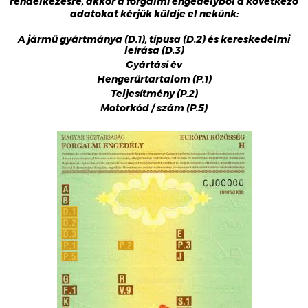
rendelkezésre, akkor a forgalmi engedélyből a következő
adatokat kérjük küldje el nekünk:
A jármű gyártmánya (D.1), típusa (D.2) és kereskedelmi
leírása (D.3)
Gyártási év
Hengerűrtartalom (P.1)
Teljesítmény (P.2)
Motorkód / szám (P.5)