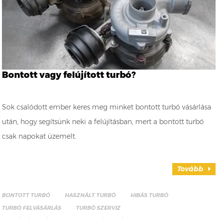
Bontott vagy felújított turbó?
Sok csalódott ember keres meg minket bontott turbó vásárlása
után, hogy segítsünk neki a felújításban, mert a bontott turbó
csak napokat üzemelt.
Tovább
BONTOTT TURBÓ
HASZNÁLT TURBÓ
HIBÁS TURBÓ
TURBÓ FELVÁSÁRLÁS
TURBÓ SZERVIZ