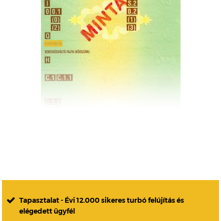
Tapasztalat - Évi 12.000 sikeres turbó felújítás és
elégedett ügyfél