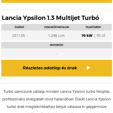
Lancia Ypsilon 1.3 Multijet Turbó
ÉVJÁRAT
HENGERŰRTARTALOM
TELJESÍTMÉNY
2011.05 -
1.248 ccm
70 kW
| 95 LE
MOTORKÓD
-
Részletes adatlap és árak
Turbó szervizünk vállalja minden Lancia Ypsilon turbó felújítás
professzinális elvégzését rövid határidővel. Eladó Lancia Ypsilon
turbó árak megtekintéséhez kérjük válassza ki gépjárműve