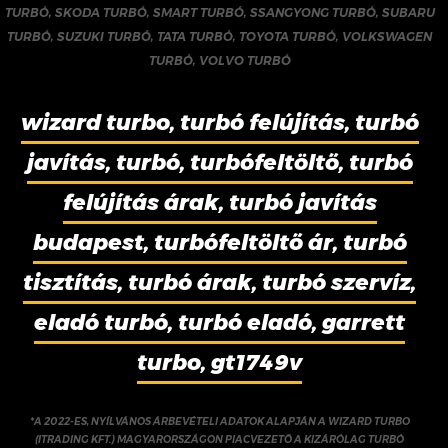
TURBÓ
,
SKODA TURBÓ
,
SMART TURBÓ
,
SSANGYONG TURBÓ
,
SUBARU
TURBÓ
,
SUZUKI TURBÓ
,
TATA TURBÓ
,
TOYOTA TURBÓ
,
VOLKSWAGEN
TURBÓ
,
VOLVO TURBÓ
wizard turbo, turbó felújítás, turbó
javítás, turbó, turbófeltöltő, turbó
felújítás árak, turbó javítás
budapest, turbófeltöltő ár, turbó
tisztítás, turbó árak, turbó szervíz,
eladó turbó, turbó eladó, garrett
turbo, gt1749v
*A 2022-ES, NYÍLVÁNOS ÁRBEVÉTELI ADATOK ALAPJÁN A WIZARD TURBO
(ITRADING KFT.) MAGYARORSZÁGON PIACVEZETŐ A KIZÁRÓLAG TURBÓ