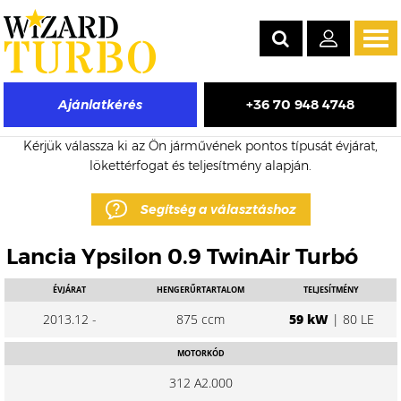
Tog
navi
+36 70 948 4748
Ajánlatkérés
Lancia Ypsilon eladó turbó árak
Kérjük válassza ki az Ön járművének pontos típusát évjárat,
lökettérfogat és teljesítmény alapján.
Segítség a választáshoz
Lancia Ypsilon 0.9 TwinAir Turbó
ÉVJÁRAT
HENGERŰRTARTALOM
TELJESÍTMÉNY
2013.12 -
875 ccm
59 kW
| 80 LE
MOTORKÓD
312 A2.000