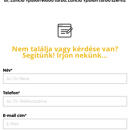
ár, Lancia Ypsilon eladó turbó, Lancia Ypsilon turbó szerviz
Nem találja vagy kérdése van?
Segítünk! Írjon nekünk…
Név*
Telefon*
E-mail cím*