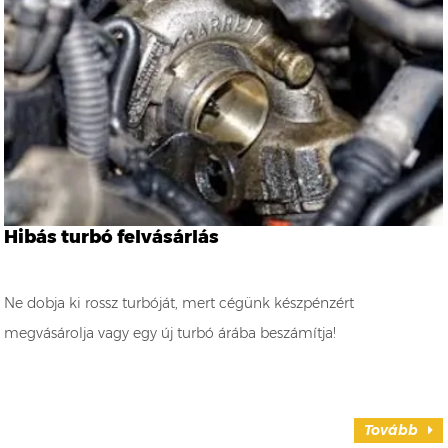
Hibás turbó felvásárlás
Ne dobja ki rossz turbóját, mert cégünk készpénzért
megvásárolja vagy egy új turbó árába beszámítja!
Tovább