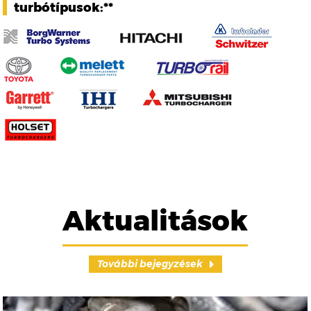
turbótípusok:**
Aktualitások
További bejegyzések