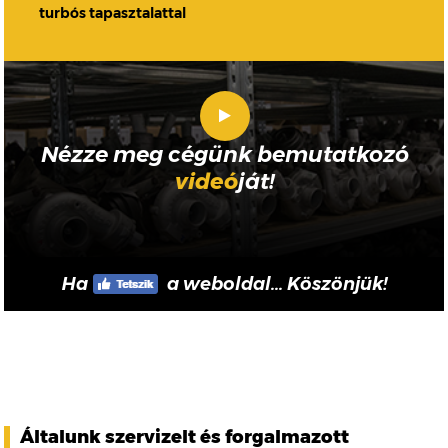
turbós tapasztalattal
Nézze meg cégünk bemutatkozó
videó
ját!
Ha
a weboldal... Köszönjük!
Általunk szervizelt és forgalmazott