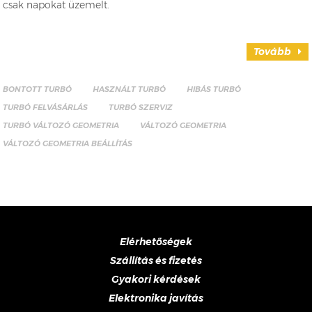
csak napokat üzemelt.
Tovább
BONTOTT TURBÓ
HASZNÁLT TURBÓ
HIBÁS TURBÓ
TURBÓ FELVÁSÁRLÁS
TURBÓ SZERVIZ
TURBÓ VÁLTOZÓ GEOMETRIA
VÁLTOZÓ GEOMETRIA
VÁLTOZÓ GEOMETRIA BEÁLLÍTÁS
Elérhetőségek
Szállítás és fizetés
Gyakori kérdések
Elektronika javítás