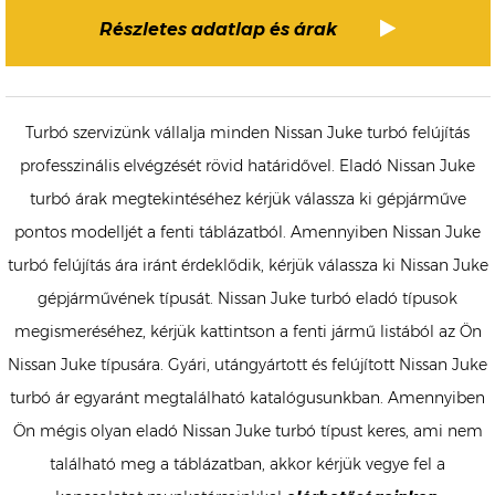
Részletes adatlap és árak
Turbó szervizünk vállalja minden Nissan Juke turbó felújítás
professzinális elvégzését rövid határidővel. Eladó Nissan Juke
turbó árak megtekintéséhez kérjük válassza ki gépjárműve
pontos modelljét a fenti táblázatból. Amennyiben Nissan Juke
turbó felújítás ára iránt érdeklődik, kérjük válassza ki Nissan Juke
gépjárművének típusát. Nissan Juke turbó eladó típusok
megismeréséhez, kérjük kattintson a fenti jármű listából az Ön
Nissan Juke típusára. Gyári, utángyártott és felújított Nissan Juke
turbó ár egyaránt megtalálható katalógusunkban. Amennyiben
Ön mégis olyan eladó Nissan Juke turbó típust keres, ami nem
található meg a táblázatban, akkor kérjük vegye fel a