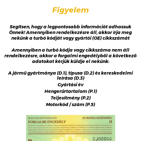
Figyelem
Segítsen, hogy a legpontosabb információt adhassuk
Önnek! Amennyiben rendelkezésre áll, akkor írja meg
nekünk a turbó kódját vagy gyártói (OE) cikkszámát
Amennyiben a turbó kódja vagy cikkszáma nem áll
rendelkezésre, akkor a forgalmi engedélyből a következő
adatokat kérjük küldje el nekünk:
A jármű gyártmánya (D.1), típusa (D.2) és kereskedelmi
leírása (D.3)
Gyártási év
Hengerűrtartalom (P.1)
Teljesítmény (P.2)
Motorkód / szám (P.5)