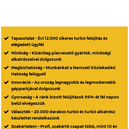
Tapasztalat - Évi 12.000 sikeres turbó felújítás és
elégedett ügyfél
Minőség – Kizárólag piacvezető gyártók, minőségi
alkatrészeivel dolgozunk
Megbízhatóság – Munkánkat a Nemzeti Közlekedési
Hatóság felügyeli
Innováció – Az ország legnagyobb és legmodernebb
gépparkjával dolgozunk
Gyorsaság – A ránk bízott felújítások 95%-át fél napon
belül elvégezzük
Választék – 20.000 darabos turbó és turbó alkatrész
készlettel rendelkezünk
Szakértelem – Profi, szakértő csapat több, mint 10 év