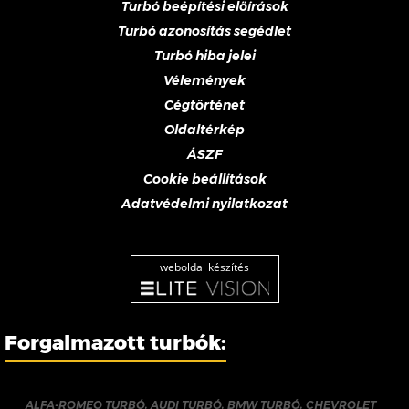
Turbó beépítési előírások
Turbó azonosítás segédlet
Turbó hiba jelei
Vélemények
Cégtörténet
Oldaltérkép
ÁSZF
Cookie beállítások
Adatvédelmi nyilatkozat
weboldal készítés
Forgalmazott turbók:
ALFA-ROMEO TURBÓ
,
AUDI TURBÓ
,
BMW TURBÓ
,
CHEVROLET