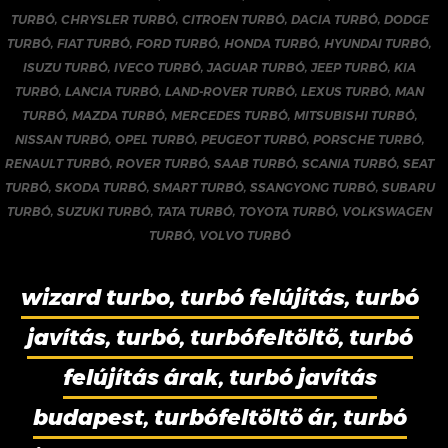
TURBÓ
,
CHRYSLER TURBÓ
,
CITROEN TURBÓ
,
DACIA TURBÓ
,
DODGE
TURBÓ
,
FIAT TURBÓ
,
FORD TURBÓ
,
HONDA TURBÓ
,
HYUNDAI TURBÓ
,
ISUZU TURBÓ
,
IVECO TURBÓ
,
JAGUAR TURBÓ
,
JEEP TURBÓ
,
KIA
TURBÓ
,
LANCIA TURBÓ
,
LAND-ROVER TURBÓ
,
LEXUS TURBÓ
,
MAN
TURBÓ
,
MAZDA TURBÓ
,
MERCEDES TURBÓ
,
MITSUBISHI TURBÓ
,
NISSAN TURBÓ
,
OPEL TURBÓ
,
PEUGEOT TURBÓ
,
PORSCHE TURBÓ
,
RENAULT TURBÓ
,
ROVER TURBÓ
,
SAAB TURBÓ
,
SCANIA TURBÓ
,
SEAT
TURBÓ
,
SKODA TURBÓ
,
SMART TURBÓ
,
SSANGYONG TURBÓ
,
SUBARU
TURBÓ
,
SUZUKI TURBÓ
,
TATA TURBÓ
,
TOYOTA TURBÓ
,
VOLKSWAGEN
TURBÓ
,
VOLVO TURBÓ
wizard turbo, turbó felújítás, turbó
javítás, turbó, turbófeltöltő, turbó
felújítás árak, turbó javítás
budapest, turbófeltöltő ár, turbó