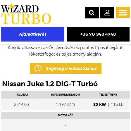
Tog
navi
+36 70 948 4748
Ajánlatkérés
Nissan Juke eladó turbó árak
Kérjük válassza ki az Ön járművének pontos típusát évjárat,
lökettérfogat és teljesítmény alapján.
Segítség a választáshoz
Nissan Juke 1.2 DIG-T Turbó
ÉVJÁRAT
HENGERŰRTARTALOM
TELJESÍTMÉNY
2014.05 -
1.197 ccm
85 kW
| 116 LE
MOTORKÓD
-