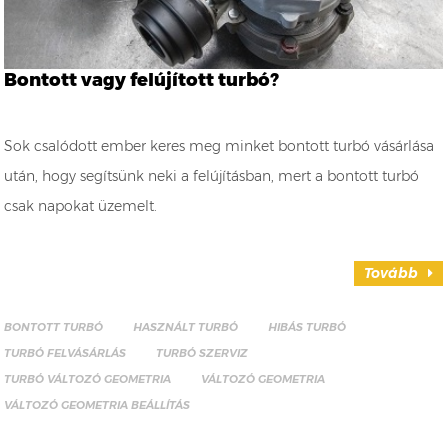
Bontott vagy felújított turbó?
Sok csalódott ember keres meg minket bontott turbó vásárlása
után, hogy segítsünk neki a felújításban, mert a bontott turbó
csak napokat üzemelt.
Tovább
BONTOTT TURBÓ
HASZNÁLT TURBÓ
HIBÁS TURBÓ
TURBÓ FELVÁSÁRLÁS
TURBÓ SZERVIZ
TURBÓ VÁLTOZÓ GEOMETRIA
VÁLTOZÓ GEOMETRIA
VÁLTOZÓ GEOMETRIA BEÁLLÍTÁS