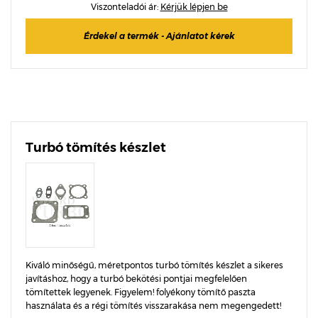
Viszonteladói ár:
Kérjük lépjen be
Érdekel a termék - Ajánlatot kérek
Turbó tömítés készlet
Kiváló minőségű, méretpontos turbó tömítés készlet a sikeres
javításhoz, hogy a turbó bekötési pontjai megfelelően
tömítettek legyenek. Figyelem! folyékony tömítő paszta
használata és a régi tömítés visszarakása nem megengedett!