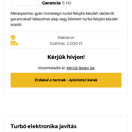
Garancia:
6 hó
Méretpontos, gyári minőségű turbó felújító készlet raktárról,
garanciával! Választhat alap vagy bővített turbó felújító készlet
között.
Raktáron
Szállítás: 2.000 Ft
Kérjük hívjon!
Viszonteladói ár:
Kérjük lépjen be
Érdekel a termék - Ajánlatot kérek
Turbó elektronika javítás