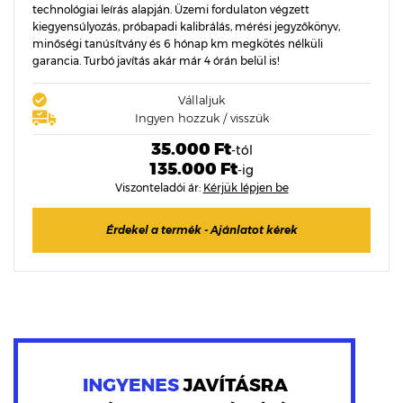
technológiai leírás alapján. Üzemi fordulaton végzett
kiegyensúlyozás, próbapadi kalibrálás, mérési jegyzőkönyv,
minőségi tanúsítvány és 6 hónap km megkötés nélküli
garancia. Turbó javítás akár már 4 órán belül is!
Vállaljuk
Ingyen hozzuk / visszük
35.000 Ft
-tól
135.000 Ft
-ig
Viszonteladói ár:
Kérjük lépjen be
Érdekel a termék - Ajánlatot kérek