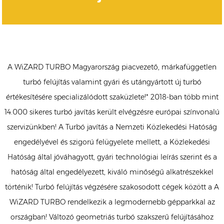
A WiZARD TURBO Magyarország piacvezető, márkafüggetlen
turbó felújítás valamint gyári és utángyártott új turbó
értékesítésére specializálódott szaküzlete!* 2018-ban több mint
14.000 sikeres turbó javítás került elvégzésre európai színvonalú
szervizünkben! A Turbó javítás a Nemzeti Közlekedési Hatóság
engedélyével és szigorú felügyelete mellett, a Közlekedési
Hatóság által jóváhagyott, gyári technológiai leírás szerint és a
hatóság által engedélyezett, kiváló minőségű alkatrészekkel
történik! Turbó felújítás végzésére szakosodott cégek között a A
WiZARD TURBO rendelkezik a legmodernebb gépparkkal az
országban! Változó geometriás turbó szakszerű felújításához