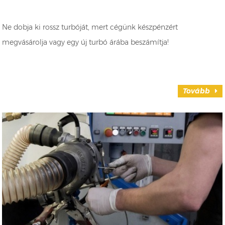
Ne dobja ki rossz turbóját, mert cégünk készpénzért
megvásárolja vagy egy új turbó árába beszámítja!
Tovább