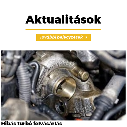
Aktualitások
További bejegyzések
Hibás turbó felvásárlás