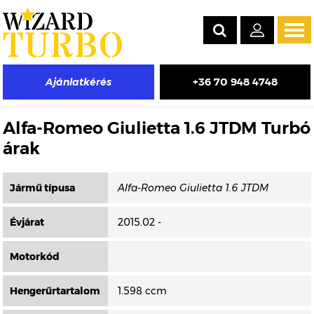
Tog
navi
+36 70 948 4748
Ajánlatkérés
Másik típus választása
Alfa-Romeo Giulietta 1.6 JTDM Turbó
árak
Jármű típusa
Évjárat
2015.02 -
Motorkód
Hengerűrtartalom
1.598 ccm