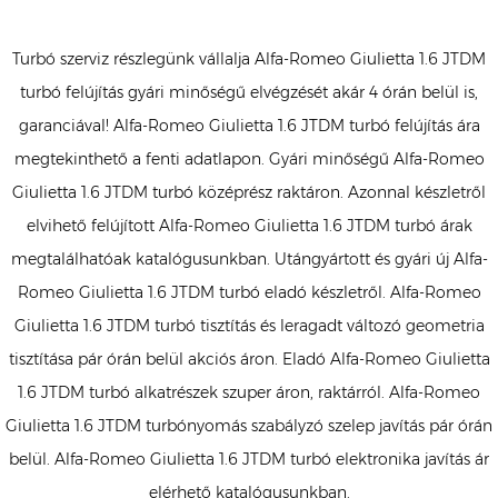
Turbó szerviz részlegünk vállalja Alfa-Romeo Giulietta 1.6 JTDM
turbó felújítás gyári minőségű elvégzését akár 4 órán belül is,
garanciával! Alfa-Romeo Giulietta 1.6 JTDM turbó felújítás ára
megtekinthető a fenti adatlapon. Gyári minőségű Alfa-Romeo
Giulietta 1.6 JTDM turbó középrész raktáron. Azonnal készletről
elvihető felújított Alfa-Romeo Giulietta 1.6 JTDM turbó árak
megtalálhatóak katalógusunkban. Utángyártott és gyári új Alfa-
Romeo Giulietta 1.6 JTDM turbó eladó készletről. Alfa-Romeo
Giulietta 1.6 JTDM turbó tisztítás és leragadt változó geometria
tisztítása pár órán belül akciós áron. Eladó Alfa-Romeo Giulietta
1.6 JTDM turbó alkatrészek szuper áron, raktárról. Alfa-Romeo
Giulietta 1.6 JTDM turbónyomás szabályzó szelep javítás pár órán
belül. Alfa-Romeo Giulietta 1.6 JTDM turbó elektronika javítás ár
elérhető katalógusunkban.