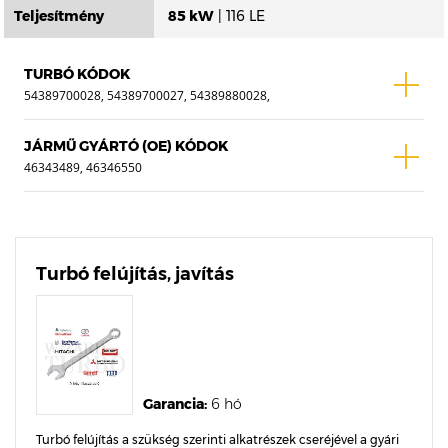
Teljesítmény
85 kW
| 116 LE
TURBÓ KÓDOK
54389700028, 54389700027, 54389880028,
54389880027
JÁRMŰ GYÁRTÓ (OE) KÓDOK
46343489, 46346550
Turbó felújítás, javítás
Garancia:
6 hó
Turbó felújítás a szükség szerinti alkatrészek cseréjével a gyári