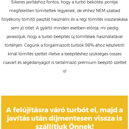
Sikeres javításhoz fontos, hogy a turbó bekötési pontjai
megfelelően tömítettek legyenek, de ehhez NEM szabad
folyékony tömítő pasztát használni és a régi tömítés visszarakása
sem jó ötlet. A gyártó minden esetben előírja, mi pedig
javasoljuk, hogy a turbó beépítés új tömítések használatával
történjen. Cégünk a forgalmazott turbók 98%-ához készletről
kínál tömítés szettet illetve a beépítéshez szükséges összes
csavart és segédanyagot is tartalmazó prémium beépítő szettet
is!
A felújításra váró turbót el, majd a
javítás után díjmentesen vissza is
szállítjuk Önnek!