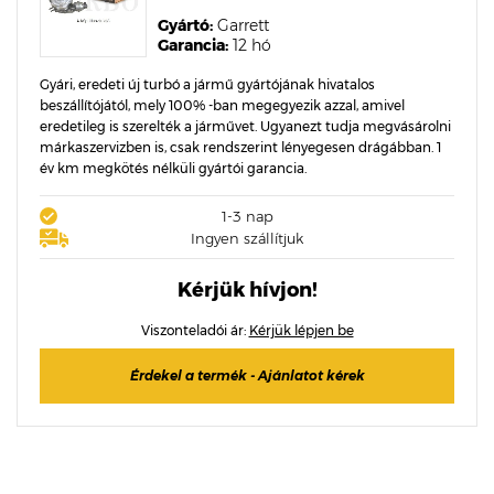
Gyártó:
Garrett
Garancia:
12 hó
Gyári, eredeti új turbó a jármű gyártójának hivatalos
beszállítójától, mely 100% -ban megegyezik azzal, amivel
eredetileg is szerelték a járművet. Ugyanezt tudja megvásárolni
márkaszervizben is, csak rendszerint lényegesen drágábban. 1
év km megkötés nélküli gyártói garancia.
1-3 nap
Ingyen szállítjuk
Kérjük hívjon!
Viszonteladói ár:
Kérjük lépjen be
Érdekel a termék - Ajánlatot kérek