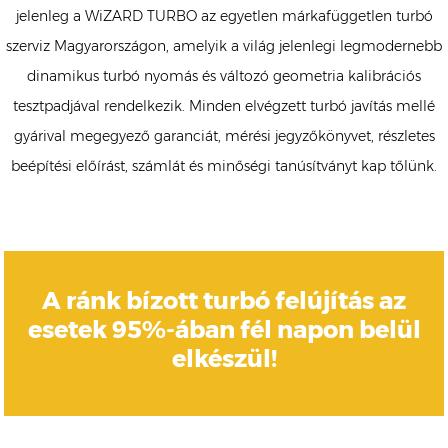
jelenleg a WiZARD TURBO az egyetlen márkafüggetlen turbó
szerviz Magyarországon, amelyik a világ jelenlegi legmodernebb
dinamikus turbó nyomás és változó geometria kalibrációs
tesztpadjával rendelkezik. Minden elvégzett turbó javítás mellé
gyárival megegyező garanciát, mérési jegyzőkönyvet, részletes
beépítési előírást, számlát és minőségi tanúsítványt kap tőlünk.
A ránk bízott turbó felújítás az
esetek 95%-ában fél napon belül
elkészül!