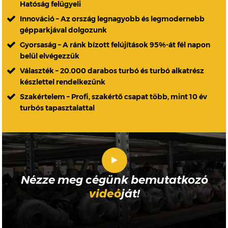
Hatóság felügyeli
Innováció – Az ország legnagyobb és legmodernebb
gépparkjával dolgozunk
Gyorsaság – A ránk bízott felújítások 95%-át fél napon
belül elvégezzük
Választék – 20.000 darabos turbó és turbó alkatrész
készlettel rendelkezünk
Szakértelem – Profi, szakértő csapat több, mint 10 év
turbós tapasztalattal
Nézze meg cégünk bemutatkozó
videó
ját!