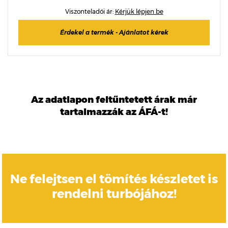
Viszonteladói ár:
Kérjük lépjen be
Érdekel a termék - Ajánlatot kérek
Az adatlapon feltűntetett árak már
tartalmazzák az ÁFÁ-t!
Ne felejtsen el tömítés készletet is
rendelni turbójához!