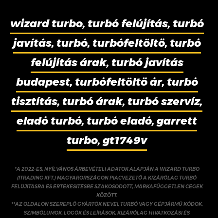
wizard turbo, turbó felújítás, turbó
javítás, turbó, turbófeltöltő, turbó
felújítás árak, turbó javítás
budapest, turbófeltöltő ár, turbó
tisztítás, turbó árak, turbó szervíz,
eladó turbó, turbó eladó, garrett
turbo, gt1749v
*A 2022-ES, NYÍLVÁNOS ÁRBEVÉTELI ADATOK ALAPJÁN A WIZARD TURBO
(ITRADING KFT.) MAGYARORSZÁGON PIACVEZETŐ A KIZÁRÓLAG TURBÓ
FELÚJÍTÁSRA ÉS ÉRTÉKESÍTÉSRE SZAKOSODOTT, MÁRKAFÜGGETLEN CÉGEK
KÖZÖTT.
**AZ OLDALON SZEREPLŐ GYÁRTÓK NEVEI, TURBÓ VAGY GÉPJÁRMŰ KÓDOK,
SZIMBÓLUMOK, LOGÓK ÉS LEÍRÁSOK, KIZÁRÓLAG HIVATKOZÁSI ÉS