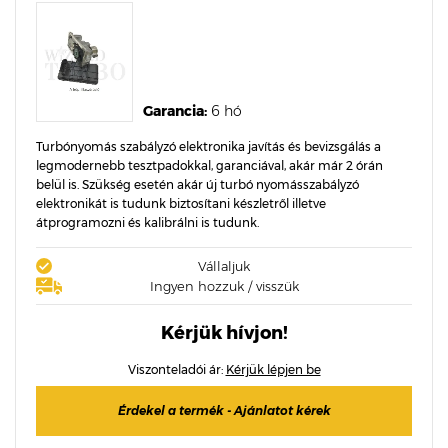
Garancia:
6 hó
Turbónyomás szabályzó elektronika javítás és bevizsgálás a
legmodernebb tesztpadokkal, garanciával, akár már 2 órán
belül is. Szükség esetén akár új turbó nyomásszabályzó
elektronikát is tudunk biztosítani készletről illetve
átprogramozni és kalibrálni is tudunk.
Vállaljuk
Ingyen hozzuk / visszük
Kérjük hívjon!
Viszonteladói ár:
Kérjük lépjen be
Érdekel a termék - Ajánlatot kérek